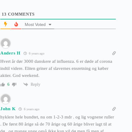
13
COMMENTS
Most Voted
Anders H
6 years ago
Hvert år dør 3000 danskere af influenza. 6 er døde af corona
indtil videre. Eliten griner af slavernes ensretning og køber
aktier. God weekend.
Reply
6
John K
6 years ago
hyklere hele bundtet, nu om 1-2-3 mdr . og lig vognene ruller
. De først 80 årige så de 70 årige og 60 årige bliver lagt til at
dø , og mange unge også ikke kun vil dø men få men af