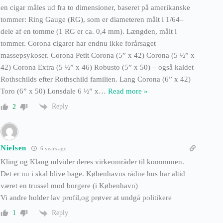
en cigar måles ud fra to dimensioner, baseret på amerikanske
tommer: Ring Gauge (RG), som er diameteren målt i 1/64–
dele af en tomme (1 RG er ca. 0,4 mm). Længden, målt i
tommer. Corona cigarer har endnu ikke forårsaget
massepsykoser. Corona Petit Corona (5” x 42) Corona (5 ½” x
42) Corona Extra (5 ½” x 46) Robusto (5” x 50) – også kaldet
Rothschilds efter Rothschild familien. Lang Corona (6” x 42)
Toro (6” x 50) Lonsdale 6 ½” x
…
Read more »
Reply
2
Nielsen
6 years ago
Kling og Klang udvider deres virkeområder til kommunen.
Det er nu i skal blive bage. Københavns rådne hus har altid
været en trussel mod borgere (i København)
Vi andre holder lav profil,og prøver at undgå politikere
Reply
1