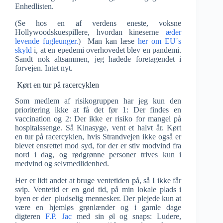
Enhedlisten.
(Se hos en af verdens eneste, voksne
Hollywoodskuespillere, hvordan kineserne
æder
levende fugleunger.
) Man kan læse
her om EU´s
skyld
i, at en epedemi overhovedet blev en pandemi.
Sandt nok altsammen, jeg hadede foretagendet i
forvejen. Intet nyt.
Kørt en tur på racercyklen
Som medlem af risikogruppen har jeg kun den
prioritering ikke at få det før 1: Der findes en
vaccination og 2: Der ikke er risiko for mangel på
hospitalssenge. Så Kinasyge, vent et halvt år. Kørt
en tur på racercyklen, hvis Strandvejen ikke også er
blevet ensrettet mod syd, for der er stiv modvind fra
nord i dag, og rødgrønne personer trives kun i
medvind og selvmedlidenhed.
Her er lidt andet at bruge ventetiden på, så I ikke får
svip. Ventetid er en god tid, på min lokale plads i
byen er der pludselig mennesker. Der plejede kun at
være en hjemløs grønlænder og i gamle dage
digteren
F.P. Jac
med sin øl og snaps: Ludere,