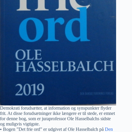
Demokrati forudsætter, at information og synspunkter flyder
frit. At disse forudsætninger ikke længere er til stede, er emnet
for denne bog, som er juraprofessor Ole Hasselbalchs sidste
og muligvis vigtigste.
• Bogen ”Det frie ord” er udgivet af Ole Hasselbalch på
Den