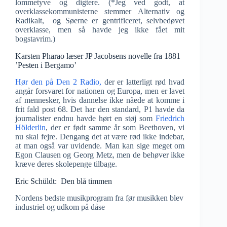
lommetyve og digtere. (*Jeg ved godt, at
overklassekommunisterne stemmer Alternativ og
Radikalt, og Søerne er gentrificeret, selvbedøvet
overklasse, men så havde jeg ikke fået mit
bogstavrim.)
Karsten Pharao læser JP Jacobsens novelle fra 1881
’Pesten i Bergamo’
Hør den på Den 2 Radio,
der er latterligt rød hvad
angår forsvaret for nationen og Europa, men er lavet
af mennesker, hvis dannelse ikke nåede at komme i
frit fald post 68. Det har den standard, P1 havde da
journalister endnu havde hørt en støj som
Friedrich
Hölderlin
, der er født samme år som Beethoven, vi
nu skal fejre. Dengang det at være rød ikke indebar,
at man også var uvidende. Man kan sige meget om
Egon Clausen og Georg Metz, men de behøver ikke
kræve deres skolepenge tilbage.
Eric Schüldt: Den blå timmen
Nordens bedste musikprogram fra før musikken blev
industriel og udkom på dåse