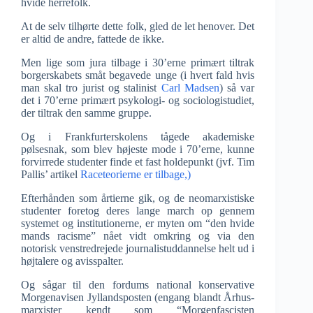
hvide herrefolk.
At de selv tilhørte dette folk, gled de let henover. Det
er altid de andre, fattede de ikke.
Men lige som jura tilbage i 30’erne primært tiltrak
borgerskabets småt begavede unge (i hvert fald hvis
man skal tro jurist og stalinist
Carl Madsen
) så var
det i 70’erne primært psykologi- og sociologistudiet,
der tiltrak den samme gruppe.
Og i Frankfurterskolens tågede akademiske
pølsesnak, som blev højeste mode i 70’erne, kunne
forvirrede studenter finde et fast holdepunkt (jvf. Tim
Pallis’ artikel
Raceteorierne er tilbage,)
Efterhånden som årtierne gik, og de neomarxistiske
studenter foretog deres lange march op gennem
systemet og institutionerne, er myten om “den hvide
mands racisme” nået vidt omkring og via den
notorisk venstredrejede journalistuddannelse helt ud i
højtalere og avisspalter.
Og sågar til den fordums national konservative
Morgenavisen Jyllandsposten (engang blandt Århus-
marxister kendt som “Morgenfascisten