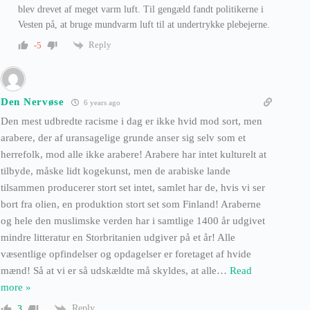
blev drevet af meget varm luft. Til gengæld fandt politikerne i
Vesten på, at bruge mundvarm luft til at undertrykke plebejerne.
Reply
-5
Den Nervøse
6 years ago
Den mest udbredte racisme i dag er ikke hvid mod sort, men
arabere, der af uransagelige grunde anser sig selv som et
herrefolk, mod alle ikke arabere! Arabere har intet kulturelt at
tilbyde, måske lidt kogekunst, men de arabiske lande
tilsammen producerer stort set intet, samlet har de, hvis vi ser
bort fra olien, en produktion stort set som Finland! Araberne
og hele den muslimske verden har i samtlige 1400 år udgivet
mindre litteratur en Storbritanien udgiver på et år! Alle
væsentlige opfindelser og opdagelser er foretaget af hvide
mænd! Så at vi er så udskældte må skyldes, at alle
…
Read
more »
Reply
3