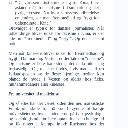
“Da virussen først spredte sig fra Kina, blev
asiater mål for racisme i Danmark og det
øvrige Vesten. Nu hvor virussens udbredelse
er ændret, ser man fremmedhad og frygt for
udlændinge i Kina.”
Ordvalget er typisk for danske journalister. Når
udlændinge bliver udsat for racisme i Kina, er der
tale om “fremmedhad” og “frygt”. Og det er slemt
nok.
Men når kinesere bliver udsat for fremmedhad og
frygt i Danmark og Vesten, er der tale om “racisme”.
Og racisme er ikke bare slemt, det er kriminelt og
forkasteligt. Og racisme findes, hvis man skal tro
Jyllandsposten og de fleste hjemlige medier, kun
blandt de hvide i Vesten og aldrig hos f.eks.
muhammedanere eller kinesere.
Fra universitet til mediehuse
Og således har det været, siden den neo-marxistiske
Frankfurter-skole fra 60’erne begyndte at hærge
universiteterne, hvor studenterne på især psykologi-
og sociologistudierne blev optændt af den hellige ild
og fik noget at kæmpe imod: Racismen hos det