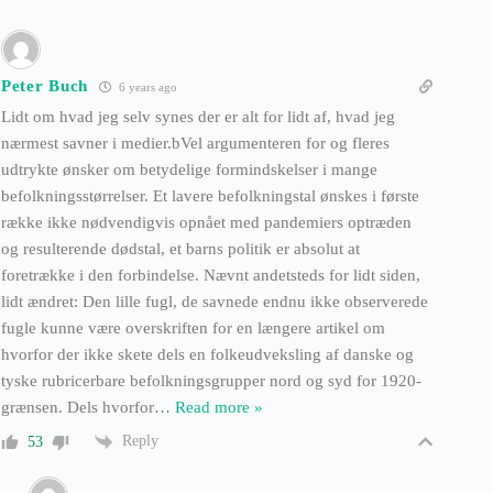
Peter Buch
6 years ago
Lidt om hvad jeg selv synes der er alt for lidt af, hvad jeg
nærmest savner i medier.bVel argumenteren for og fleres
udtrykte ønsker om betydelige formindskelser i mange
befolkningsstørrelser. Et lavere befolkningstal ønskes i første
række ikke nødvendigvis opnået med pandemiers optræden
og resulterende dødstal, et barns politik er absolut at
foretrække i den forbindelse. Nævnt andetsteds for lidt siden,
lidt ændret: Den lille fugl, de savnede endnu ikke observerede
fugle kunne være overskriften for en længere artikel om
hvorfor der ikke skete dels en folkeudveksling af danske og
tyske rubricerbare befolkningsgrupper nord og syd for 1920-
grænsen. Dels hvorfor
…
Read more »
Reply
53