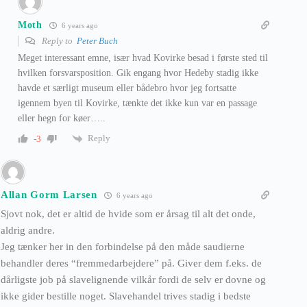
Moth
6 years ago
Reply to
Peter Buch
Meget interessant emne, især hvad Kovirke besad i første sted til
hvilken forsvarsposition. Gik engang hvor Hedeby stadig ikke
havde et særligt museum eller bådebro hvor jeg fortsatte
igennem byen til Kovirke, tænkte det ikke kun var en passage
eller hegn for køer…..
Reply
-3
Allan Gorm Larsen
6 years ago
Sjovt nok, det er altid de hvide som er årsag til alt det onde,
aldrig andre.
Jeg tænker her in den forbindelse på den måde saudierne
behandler deres “fremmedarbejdere” på. Giver dem f.eks. de
dårligste job på slavelignende vilkår fordi de selv er dovne og
ikke gider bestille noget. Slavehandel trives stadig i bedste