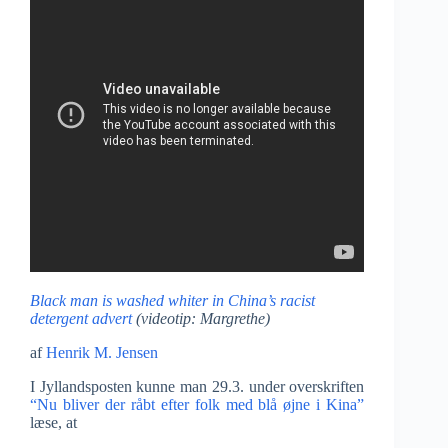
Black man is washed whiter in China’s racist
detergent advert
(videotip: Margrethe)
af
Henrik M. Jensen
I Jyllandsposten kunne man 29.3. under overskriften
“Nu bliver der råbt efter folk med blå øjne i Kina”
læse, at