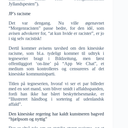
Jyllandspesten”).
JP’s racisme
Det var dengang. Nu ville øgenavnet
“Morgenracisten” passe bedre, for den idé, som
avisen advokerer for, “at kun hvide er racister”, er jo
i sig selv racistisk!
Dertil kommer avisens tavshed om den kinesiske
racisme, som bl.a. tydeligt kommer til udtryk i
tegneserier bragt i Bildzeitung, men først
offentliggjort ‘on-line’ på “App We Chat”, et
medium som kontrolleres og censureres af det
kinesiske kommunistparti.
Titlen på tegneserien, hvoraf vi ser et par billeder
med en sort mand, som bliver smidt i affaldsspanden,
fordi han ikke har båret beskyttelsesmaske, er
“Illustreret håndbog i sortering af udenlandsk
affald”.
Den kinesiske regering har kaldt kunstneren bagved
“hjælpsom og nyttig”