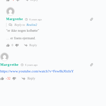
Margrethe
6 years ago
Reply to
Realist2
“er ikke nogen kolbøtte”
… er fisens ejermand.
Reply
0
Margrethe
6 years ago
https://www.youtube.com/watch?v=Few8kJ0zfnY
Reply
-32