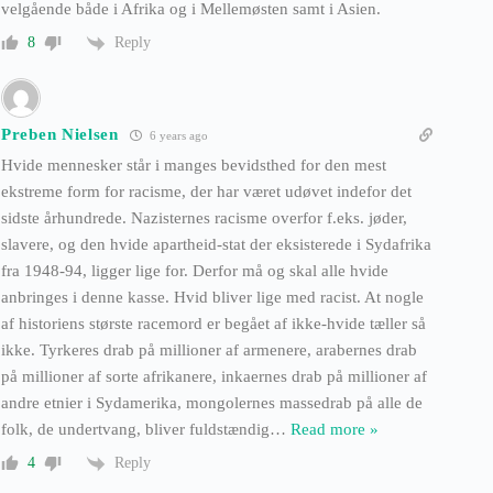
velgående både i Afrika og i Mellemøsten samt i Asien.
Reply
8
Preben Nielsen
6 years ago
Hvide mennesker står i manges bevidsthed for den mest
ekstreme form for racisme, der har været udøvet indefor det
sidste århundrede. Nazisternes racisme overfor f.eks. jøder,
slavere, og den hvide apartheid-stat der eksisterede i Sydafrika
fra 1948-94, ligger lige for. Derfor må og skal alle hvide
anbringes i denne kasse. Hvid bliver lige med racist. At nogle
af historiens største racemord er begået af ikke-hvide tæller så
ikke. Tyrkeres drab på millioner af armenere, arabernes drab
på millioner af sorte afrikanere, inkaernes drab på millioner af
andre etnier i Sydamerika, mongolernes massedrab på alle de
folk, de undertvang, bliver fuldstændig
…
Read more »
Reply
4