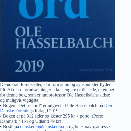
Demokrati forudsætter, at information og synspunkter flyder
frit. At disse forudsætninger ikke længere er til stede, er emnet
for denne bog, som er juraprofessor Ole Hasselbalchs sidste
og muligvis vigtigste.
• Bogen ”Det frie ord” er udgivet af Ole Hasselbalch på
Den
Danske Forenings
forlag i 2019.
• Bogen er på 312 sider og koster 295 kr + porto. (Porto
Danmark 44 kr og Udland 79 kr)
• Bestil på
danskeren@danskeren.dk
og husk navn, adresse