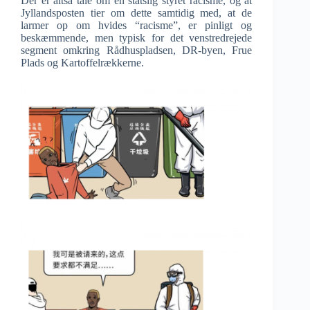
Der er altså tale om en statslig styret racisme, og at
Jyllandsposten tier om dette samtidig med, at de
larmer op om hvides “racisme”, er pinligt og
beskæmmende, men typisk for det venstredrejede
segment omkring Rådhuspladsen, DR-byen, Frue
Plads og Kartoffelrækkerne.