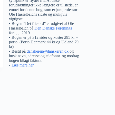
synspunkter flyder frit. At disse
forudsætninger ikke længere er til stede, er
emnet for denne bog, som er juraprofessor
Ole Hasselbalchs sidste og muligvis
vigtigste.
• Bogen ”Det frie ord” er udgivet af Ole
Hasselbalch på
Den Danske Forenings
forlag i 2019.
• Bogen er på 312 sider og koster 295 kr +
porto. (Porto Danmark 44 kr og Udland 79
kr)
• Bestil på
danskeren@danskeren.dk
og
husk navn, adresse og telefonnr. og modtag
bogen bilagt faktura.
•
Læs mere her