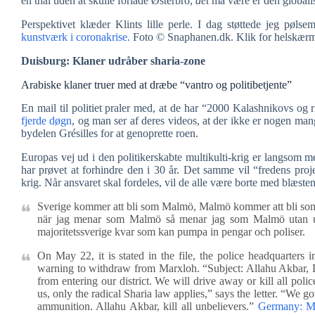
en thai uden at skulle forlade Østerbro,
det
må være er den globalise
Perspektivet klæder Klints lille perle. I dag støttede jeg pøl
kunstværk i coronakrise.
Foto © Snaphanen.dk. Klik for helskær
Duisburg: Klaner udråber sharia-zone
Arabiske klaner truer med at dræbe “vantro og politibetjente”
En mail til politiet praler med, at de har “2000 Kalashnikovs o
fjerde døgn
, og man ser af deres videos, at der ikke er nogen man
bydelen Grésilles for at genoprette roen.
Europas vej ud i den politikerskabte multikulti-krig er langsom me
har prøvet at forhindre den i 30 år. Det samme vil “fredens p
krig. Når ansvaret skal fordeles, vil de alle være borte med blæst
Sverige kommer att bli som Malmö, Malmö kommer att bli s
när jag menar som Malmö så menar jag som Malmö utan utj
majoritetssverige kvar som kan pumpa in pengar och poliser.
On May 22, it is stated in the file, the police headquarters 
warning to withdraw from Marxloh. “Subject: Allahu Akbar, Du
from entering our district. We will drive away or kill all polic
us, only the radical Sharia law applies,” says the letter. “We
ammunition. Allahu Akbar, kill all unbelievers.”
Germany: Musl