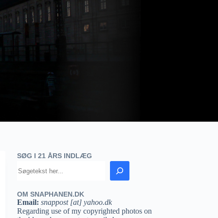
SØG I 21 ÅRS INDLÆG
OM SNAPHANEN.DK
Email:
snappost [at] yahoo.dk
Regarding use of my copyrighted photos on