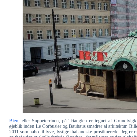
Bien
, eller Suppeterrinen, på Trianglen er tegnet af Grundtvigk
øjeblik inden Le Corbusier og Bauhaus smadrer al arkitektur. Bille
2011 som nabo til tyve, lystige thailandske prostituerede. Jeg er r