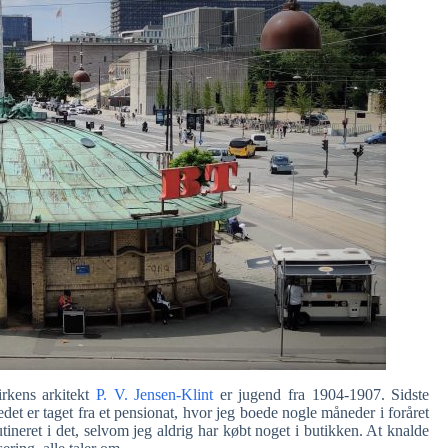
irkens arkitekt
P. V. Jensen-Klint
er jugend fra 1904-1907. Sidste
det er taget fra et pensionat, hvor jeg boede nogle måneder i foråret
utineret i det, selvom jeg aldrig har købt noget i butikken. At knalde