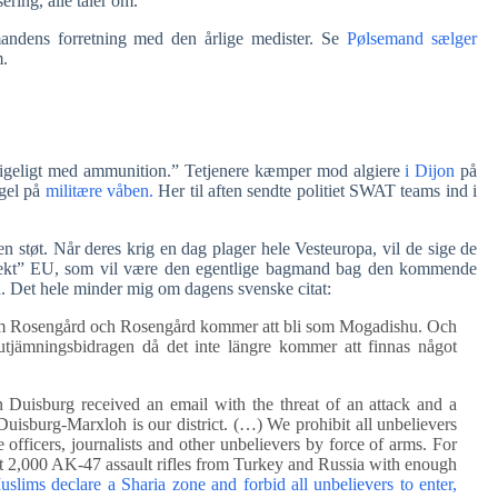
ring, alle taler om.
semandens forretning med den årlige medister. Se
Pølsemand sælger
m.
g rigeligt med ammunition.” Tetjenere kæmper mod algiere
i Dijon
på
gel på
militære våben.
Her til aften sendte politiet SWAT teams ind i
n støt. Når deres krig en dag plager hele Vesteuropa, vil de sige de
rojekt” EU, som vil være den egentlige bagmand bag den kommende
en. Det hele minder mig om dagens svenske citat:
om Rosengård och Rosengård kommer att bli som Mogadishu. Och
ämningsbidragen då det inte längre kommer att finnas något
in Duisburg received an email with the threat of an attack and a
isburg-Marxloh is our district. (…) We prohibit all unbelievers
e officers, journalists and other unbelievers by force of arms. For
 got 2,000 AK-47 assault rifles from Turkey and Russia with enough
ims declare a Sharia zone and forbid all unbelievers to enter,