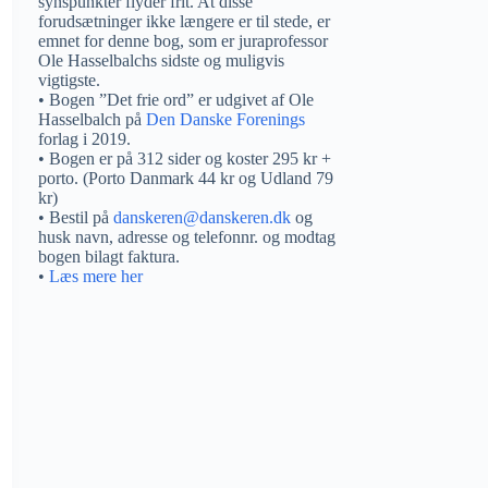
synspunkter flyder frit. At disse
forudsætninger ikke længere er til stede, er
emnet for denne bog, som er juraprofessor
Ole Hasselbalchs sidste og muligvis
vigtigste.
• Bogen ”Det frie ord” er udgivet af Ole
Hasselbalch på
Den Danske Forenings
forlag i 2019.
• Bogen er på 312 sider og koster 295 kr +
porto. (Porto Danmark 44 kr og Udland 79
kr)
• Bestil på
danskeren@danskeren.dk
og
husk navn, adresse og telefonnr. og modtag
bogen bilagt faktura.
•
Læs mere her