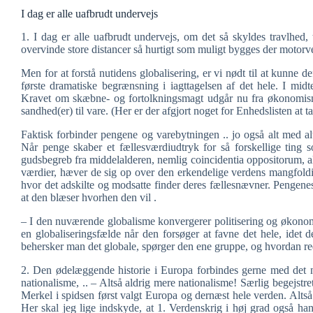
I dag er alle uafbrudt undervejs
1. I dag er alle uafbrudt undervejs, om det så skyldes travlhed,
overvinde store distancer så hurtigt som muligt bygges der motorv
Men for at forstå nutidens globalisering, er vi nødt til at kunne de
første dramatiske begrænsning i iagttagelsen af det hele. I mi
Kravet om skæbne- og fortolkningsmagt udgår nu fra økonomisme
sandhed(er) til vare. (Her er der afgjort noget for Enhedslisten at tag
Faktisk forbinder pengene og varebytningen .. jo også alt med al
Når penge skaber et fællesværdiudtryk for så forskellige ting s
gudsbegreb fra middelalderen, nemlig coincidentia oppositorum, a
værdier, hæver de sig op over den erkendelige verdens mangfoldi
hvor det adskilte og modsatte finder deres fællesnævner. Pengene
at den blæser hvorhen den vil .
– I den nuværende globalisme konvergerer politisering og økono
en globaliseringsfælde når den forsøger at favne det hele, ide
behersker man det globale, spørger den ene gruppe, og hvordan re
2. Den ødelæggende historie i Europa forbindes gerne med det n
nationalisme, .. – Altså aldrig mere nationalisme! Særlig begejst
Merkel i spidsen først valgt Europa og dernæst hele verden. Altså d
Her skal jeg lige indskyde, at 1. Verdenskrig i høj grad også han