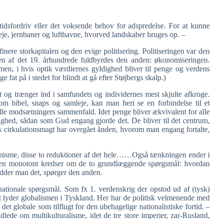
 tidsfordriv eller det voksende behov for adspredelse. For at kunne
eje, jernbaner og lufthavne, hvorved landskaber bruges op. –
finere storkapitalen og den evige politisering. Politiseringen var den
dten af det 19. århundrede fuldbyrdes den anden: økonomiseringen.
n, i hvis optik værdiernes gyldighed bliver til penge og verdens
e fat på i stedet for blindt at gå efter Støjbergs skalp.)
t og trænger ind i samfundets og individernes mest skjulte afkroge.
om bibel, snaps og samleje, kan man heri se en forbindelse til et
lle modsætningers sammenfald. Idet penge bliver ækvivalent for alle
ghed, sådan som Gud engang gjorde det. De bliver til det centrum,
s cirkulationsmagt har overgået ånden, hvorom man engang fortalte,
misme, disse to reduktioner af det hele……Også tænkningen ender i
t den monotont kredser om de to grundlæggende spørgsmål: hvordan
dder man det, spørger den anden.
ationale spørgsmål. Som fx 1. verdenskrig der opstod ud af (tysk)
ret lyder globalismen i Tyskland. Her har de politisk velmenende med
et globale som tilflugt for den ubehagelige nationalistiske fortid. –
dlede om multikulturalisme, idet de tre store imperier, zar-Rusland,