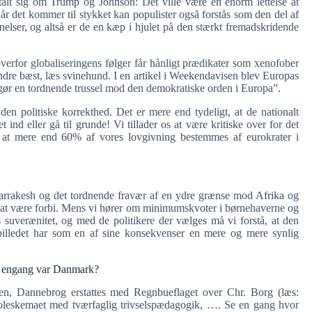
alt sig om Trump og Johnson: Det ville være en enorm lettelse at
år det kommer til stykket kan populister også forstås som den del af
ignelser, og altså er de en kæp i hjulet på den stærkt fremadskridende
verfor globaliseringens følger får hånligt prædikater som xenofober
 indre bæst, læs svinehund. I en artikel i Weekendavisen blev Europas
ør en tordnende trussel mod den demokratiske orden i Europa”.
n politiske korrekthed. Det er mere end tydeligt, at de nationalt
 ind eller gå til grunde! Vi tillader os at være kritiske over for det
 at mere end 60% af vores lovgivning bestemmes af eurokrater i
rrakesh og det tordnende fravær af en ydre grænse mod Afrika og
ed at være forbi. Mens vi hører om minimumskvoter i børnehaverne og
es suverænitet, og med de politikere der vælges må vi forstå, at den
ebilledet har som en af sine konsekvenser en mere og mere synlig
om engang var Danmark?
talien, Dannebrog erstattes med Regnbueflaget over Chr. Borg (læs:
 skoleskemaet med tværfaglig trivselspædagogik, …. Se en gang hvor