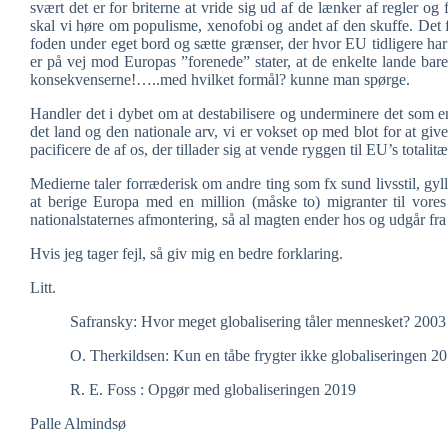
svært det er for briterne at vride sig ud af de lænker af regler og 
skal vi høre om populisme, xenofobi og andet af den skuffe. Det
foden under eget bord og sætte grænser, der hvor EU tidligere har
er på vej mod Europas ”forenede” stater, at de enkelte lande bare
konsekvenserne!…..med hvilket formål? kunne man spørge.
Handler det i dybet om at destabilisere og underminere det som 
det land og den nationale arv, vi er vokset op med blot for at gi
pacificere de af os, der tillader sig at vende ryggen til EU’s totali
Medierne taler forræderisk om andre ting som fx sund livsstil, gyl
at berige Europa med en million (måske to) migranter til vores 
nationalstaternes afmontering, så al magten ender hos og udgår fra
Hvis jeg tager fejl, så giv mig en bedre forklaring.
Litt.
Safransky: Hvor meget globalisering tåler mennesket? 2003
O. Therkildsen: Kun en tåbe frygter ikke globaliseringen 2
R. E. Foss : Opgør med globaliseringen 2019
Palle Almindsø