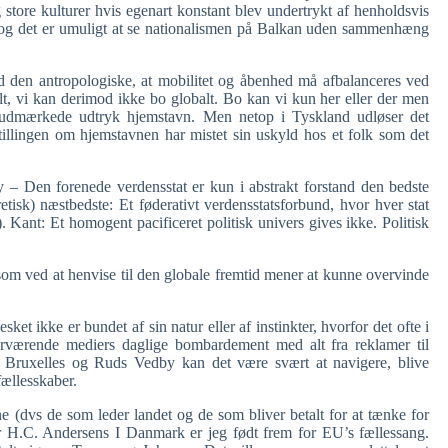
store kulturer hvis egenart konstant blev undertrykt af henholdsvis
) og det er umuligt at se nationalismen på Balkan uden sammenhæng
d den antropologiske, at mobilitet og åbenhed må afbalanceres ved
t, vi kan derimod ikke bo globalt. Bo kan vi kun her eller der men
et udmærkede udtryk hjemstavn. Men netop i Tyskland udløser det
tillingen om hjemstavnen har mistet sin uskyld hos et folk som det
y – Den forenede verdensstat er kun i abstrakt forstand den bedste
tisk) næstbedste: Et føderativt verdensstatsforbund, hvor hver stat
g). Kant: Et homogent pacificeret politisk univers gives ikke. Politisk
som ved at henvise til den globale fremtid mener at kunne overvinde
ket ikke er bundet af sin natur eller af instinkter, hvorfor det ofte i
nærværende mediers daglige bombardement med alt fra reklamer til
 Bruxelles og Ruds Vedby kan det være svært at navigere, blive
fællesskaber.
rne (dvs de som leder landet og de som bliver betalt for at tænke for
er H.C. Andersens I Danmark er jeg født frem for EU’s fællessang.