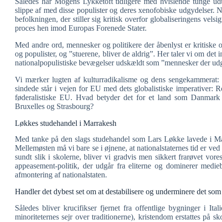
Således har Mogens Lykketoft tidligere med hvislende tunge udt
slippe af med disse populister og deres xenofobiske udgydelser. N
befolkningen, der stiller sig kritisk overfor globaliseringens vels
proces hen imod Europas Forenede Stater.
Med andre ord, mennesker og politikere der åbenlyst er kritiske o
og populister, og ”stuerene, bliver de aldrig”. Her taler vi om det
nationalpopulistiske bevægelser udskældt som ”mennesker der udg
Vi mærker lugten af kulturradikalisme og dens sengekammerat: de
sindede står i vejen for EU med dets globalistiske imperativer: Ret
føderalistiske EU. Hvad betyder det for et land som Danmark
Bruxelles og Strasbourg?
Løkkes studehandel i Marrakesh
Med tanke på den slags studehandel som Lars Løkke lavede i Ma
Mellemøsten må vi bare se i øjnene, at nationalstaternes tid er v
sundt slik i skolerne, bliver vi gradvis men sikkert frarøvet vor
appeasement-politik, der udgår fra eliterne og dominerer medi
afmontering af nationalstaten.
Handler det dybest set om at destabilisere og underminere det s
Således bliver krucifikser fjernet fra offentlige bygninger i I
minoriteternes sejr over traditionerne), kristendom erstattes på