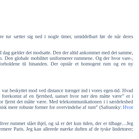
re tur sætter sig ned i nogle timer, umiddelbart før de når deres
. I dag gælder det modsatte. Den der altid ankommer med det samme,
n. Den globale mobilitet uniformerer rummene. Og der hvor vare-,
 forholdene til hinanden. Der opstår et homogent rum og en ny
 var beskyttet mod ved distance trænger ind i vores egen-tid. Hvad
forekomst af en fjernhed, uanset hvor nær den måtte være” er i
hvor fjernt det måtte være. Med telekommunikationen i i særdeleshed
nisk mere robuste former for overvindelse af rum” (Safransky:
Hvor
iver rummet slået ihjel, og så er det kun tiden, der er tilbage…Jeg
rmere Paris. Jeg kan allerede mærke duften af de tyske lindetræer;