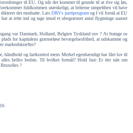
forordninger til EU. Og når det kommer til grunde til at rive sig løs,
 forekommer fuldkommen utænkeligt, at briterne simpelthen vil have
 dikteret det modsatte. Læs
DRVs partiprogram
og I vil forstå at EU
 har at rette ind og tage imod et ubegrænset antal flygtninge uanset
engang var Danmark, Holland, Belgien Tyskland osv ? At fratage os
ve plads for kapitalens grænseløse bevægelsesfrihed, at udskamme og
tære markedskræfter?
le, håndbold og fartkontrol mens Merkel egenhændigt har fået lov til
alles fælles bedste. Til hvilket formål? Hold fast: Er der tale om
 Bruxelles ?
016