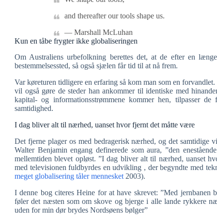
and thereafter our tools shape us.
― Marshall McLuhan
Kun en tåbe frygter ikke globaliseringen
Om Australiens urbefolkning berettes det, at de efter en længe
bestemmelsessted, så også sjælen får tid til at nå frem.
Var køreturen tidligere en erfaring så kom man som en forvandlet
vil også gøre de steder han ankommer til identiske med hinande
kapital- og informationsstrømmene kommer hen, tilpasser de
samtidighed.
I dag bliver alt til nærhed, uanset hvor fjernt det måtte være
Det fjerne plager os med bedragerisk nærhed, og det samtidige vi
Walter Benjamin engang definerede som aura, ”den enestående 
mellemtiden blevet opløst. ”I dag bliver alt til nærhed, uanset 
med televisionen fuldbyrdes en udvikling , der begyndte med tek
meget globalisering tåler mennesket
2003).
I denne bog citeres Heine for at have skrevet: ”Med jernbanen bl
føler det næsten som om skove og bjerge i alle lande rykkere næ
uden for min dør brydes Nordsøens bølger”