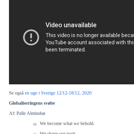
Se også
en uge i Sverige 12/12-18/12, 2020
Globaliseringens svøbe
Af: Palle Almindsø
We become what we behold.
We shape our tools,