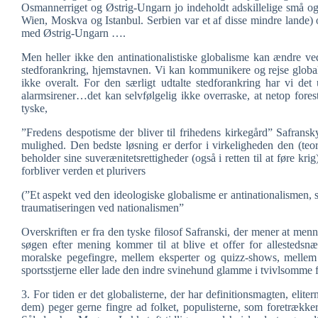
Osmannerriget og Østrig-Ungarn jo indeholdt adskillelige små og 
Wien, Moskva og Istanbul. Serbien var et af disse mindre lande
med Østrig-Ungarn ….
Men heller ikke den antinationalistiske globalisme kan ændre ve
stedforankring, hjemstavnen. Vi kan kommunikere og rejse global
ikke overalt. For den særligt udtalte stedforankring har vi d
alarmsirener…det kan selvfølgelig ikke overraske, at netop fores
tyske,
”Fredens despotisme der bliver til frihedens kirkegård” Safransk
mulighed. Den bedste løsning er derfor i virkeligheden den (teore
beholder sine suverænitetsrettigheder (også i retten til at føre kri
forbliver verden et plurivers
(”Et aspekt ved den ideologiske globalisme er antinationalismen, 
traumatiseringen ved nationalismen”
Overskriften er fra den tyske filosof Safranski, der mener at mennes
søgen efter mening kommer til at blive et offer for allesteds
moralske pegefingre, mellem eksperter og quizz-shows, mellem
sportsstjerne eller lade den indre svinehund glamme i tvivlsomme 
3. For tiden er det globalisterne, der har definitionsmagten, elite
dem) peger gerne fingre ad folket, populisterne, som foretrækk