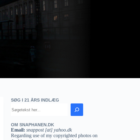
SØG I 21 ÅRS INDLÆG
OM SNAPHANEN.DK
Email:
snappost [at] yahoo.dk
Regarding use of my copyrighted photos on