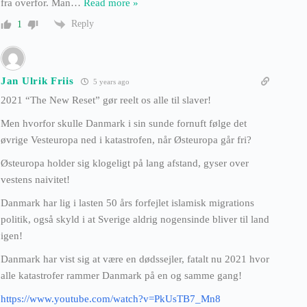
fra overfor. Man
…
Read more »
Reply
1
Jan Ulrik Friis
5 years ago
2021 “The New Reset” gør reelt os alle til slaver!
Men hvorfor skulle Danmark i sin sunde fornuft følge det
øvrige Vesteuropa ned i katastrofen, når Østeuropa går fri?
Østeuropa holder sig klogeligt på lang afstand, gyser over
vestens naivitet!
Danmark har lig i lasten 50 års forfejlet islamisk migrations
politik, også skyld i at Sverige aldrig nogensinde bliver til land
igen!
Danmark har vist sig at være en dødssejler, fatalt nu 2021 hvor
alle katastrofer rammer Danmark på en og samme gang!
https://www.youtube.com/watch?v=PkUsTB7_Mn8