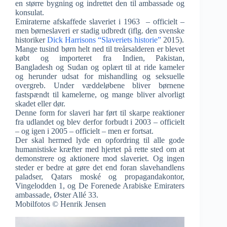
en større bygning og indrettet den til ambassade og
konsulat.
Emiraterne afskaffede slaveriet i 1963 – officielt –
men børneslaveri er stadig udbredt (iflg. den svenske
historiker
Dick Harrisons “Slaveriets historie”
2015).
Mange tusind børn helt ned til treårsalderen er blevet
købt og importeret fra Indien, Pakistan,
Bangladesh og Sudan og oplært til at ride kameler
og herunder udsat for mishandling og seksuelle
overgreb. Under væddeløbene bliver børnene
fastspændt til kamelerne, og mange bliver alvorligt
skadet eller dør.
Denne form for slaveri har ført til skarpe reaktioner
fra udlandet og blev derfor forbudt i 2003 – officielt
– og igen i 2005 – officielt – men er fortsat.
Der skal hermed lyde en opfordring til alle gode
humanistiske kræfter med hjertet på rette sted om at
demonstrere og aktionere mod slaveriet. Og ingen
steder er bedre at gøre det end foran slavehandlens
paladser, Qatars moské og propagandakontor,
Vingelodden 1, og De Forenede Arabiske Emiraters
ambassade, Øster Allé 33.
Mobilfotos © Henrik Jensen