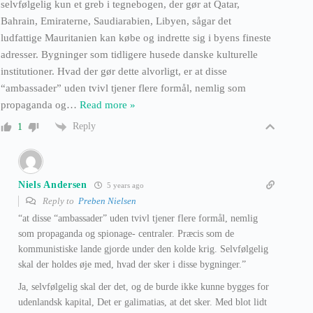
selvfølgelig kun et greb i tegnebogen, der gør at Qatar,
Bahrain, Emiraterne, Saudiarabien, Libyen, sågar det
ludfattige Mauritanien kan købe og indrette sig i byens fineste
adresser. Bygninger som tidligere husede danske kulturelle
institutioner. Hvad der gør dette alvorligt, er at disse
“ambassader” uden tvivl tjener flere formål, nemlig som
propaganda og
…
Read more »
Reply
1
Niels Andersen
5 years ago
Reply to
Preben Nielsen
“at disse “ambassader” uden tvivl tjener flere formål, nemlig
som propaganda og spionage- centraler. Præcis som de
kommunistiske lande gjorde under den kolde krig. Selvfølgelig
skal der holdes øje med, hvad der sker i disse bygninger.”
Ja, selvfølgelig skal der det, og de burde ikke kunne bygges for
udenlandsk kapital, Det er galimatias, at det sker. Med blot lidt