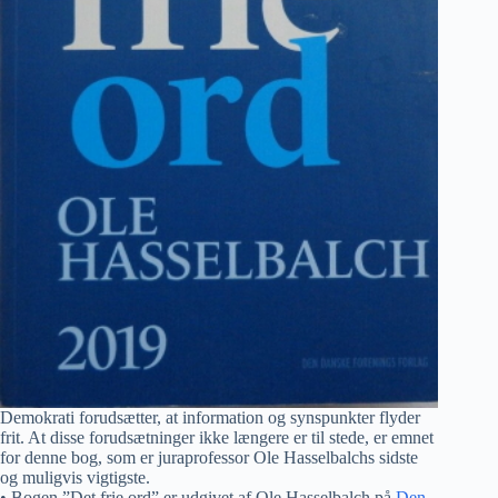
Demokrati forudsætter, at information og synspunkter flyder
frit. At disse forudsætninger ikke længere er til stede, er emnet
for denne bog, som er juraprofessor Ole Hasselbalchs sidste
og muligvis vigtigste.
• Bogen ”Det frie ord” er udgivet af Ole Hasselbalch på
Den