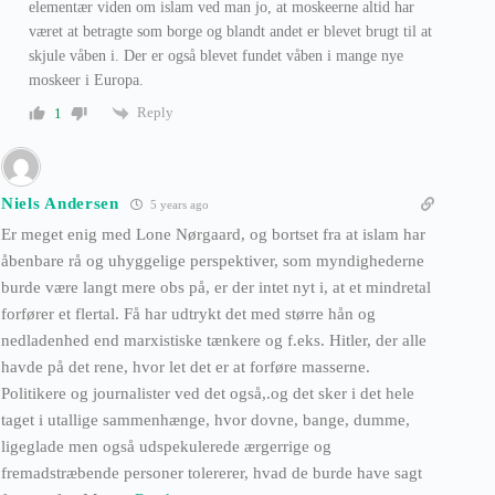
elementær viden om islam ved man jo, at moskeerne altid har
været at betragte som borge og blandt andet er blevet brugt til at
skjule våben i. Der er også blevet fundet våben i mange nye
moskeer i Europa.
Reply
1
Niels Andersen
5 years ago
Er meget enig med Lone Nørgaard, og bortset fra at islam har
åbenbare rå og uhyggelige perspektiver, som myndighederne
burde være langt mere obs på, er der intet nyt i, at et mindretal
forfører et flertal. Få har udtrykt det med større hån og
nedladenhed end marxistiske tænkere og f.eks. Hitler, der alle
havde på det rene, hvor let det er at forføre masserne.
Politikere og journalister ved det også,.og det sker i det hele
taget i utallige sammenhænge, hvor dovne, bange, dumme,
ligeglade men også udspekulerede ærgerrige og
fremadstræbende personer tolererer, hvad de burde have sagt