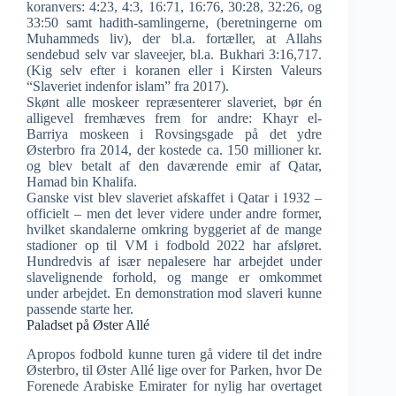
koranvers: 4:23, 4:3, 16:71, 16:76, 30:28, 32:26, og
33:50 samt hadith-samlingerne, (beretningerne om
Muhammeds liv), der bl.a. fortæller, at Allahs
sendebud selv var slaveejer, bl.a. Bukhari 3:16,717.
(Kig selv efter i koranen eller i Kirsten Valeurs
“Slaveriet indenfor islam” fra 2017).
Skønt alle moskeer repræsenterer slaveriet, bør én
alligevel fremhæves frem for andre: Khayr el-
Barriya moskeen i Rovsingsgade på det ydre
Østerbro fra 2014, der kostede ca. 150 millioner kr.
og blev betalt af den daværende emir af Qatar,
Hamad bin Khalifa.
Ganske vist blev slaveriet afskaffet i Qatar i 1932 –
officielt – men det lever videre under andre former,
hvilket skandalerne omkring byggeriet af de mange
stadioner op til VM i fodbold 2022 har afsløret.
Hundredvis af især nepalesere har arbejdet under
slavelignende forhold, og mange er omkommet
under arbejdet. En demonstration mod slaveri kunne
passende starte her.
Paladset på Øster Allé
Apropos fodbold kunne turen gå videre til det indre
Østerbro, til Øster Allé lige over for Parken, hvor De
Forenede Arabiske Emirater for nylig har overtaget