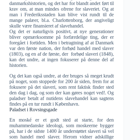
danmarkshistorien, og det har for blandt andet ført til
krav om, at man mindes ofrene for slaveriet. Og at
man i Frederiksstaden kan blive vist rundt til de
mange palæer, bl.a. Charlottenborg, der angiveligt
skulle være finansieret af slavehandel.
Og det er naturligvis positivt, at nye generationer
bliver opmærksomme på forfærdelige ting, der er
foregået i fortiden. Men i betragtning af at Danmark
var den første nation, der forbød handel med slaver
(1803), og en af de første, der forbød slaveri (1848),
kan det undre, at ingen fokuserer på denne del af
historien.
Og det kan også undre, at der bruges så meget krudt
på noget, som stoppede for 200 år siden, frem for at
fokusere på det slaveri, som rent faktisk finder sted
den dag i dag, og som der kan gøres noget ved!. Og
paladser betalt af nutidens slavehandel kan sagtens
findes på en tur rundt i København.
Paladset i Rovsingsgade
En moské er et godt sted at starte, for den
muhammedanske ideologi, som moskeerne bygger
på, har i de sidste 1400 år understøttet slaveri så vel
som handel med slaver. Herom vidner adskillige