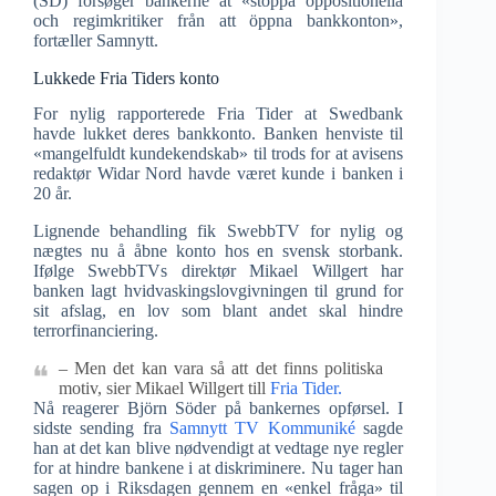
(SD) forsøger bankerne at «stoppa oppositionella
och regimkritiker från att öppna bankkonton»,
fortæller Samnytt.
Lukkede Fria Tiders konto
For nylig rapporterede Fria Tider at Swedbank
havde lukket deres bankkonto. Banken henviste til
«mangelfuldt kundekendskab» til trods for at avisens
redaktør Widar Nord havde været kunde i banken i
20 år.
Lignende behandling fik SwebbTV for nylig og
nægtes nu å åbne konto hos en svensk storbank.
Ifølge SwebbTVs direktør Mikael Willgert har
banken lagt hvidvaskingslovgivningen til grund for
sit afslag, en lov som blant andet skal hindre
terrorfinanciering.
– Men det kan vara så att det finns politiska
motiv, sier Mikael Willgert till
Fria Tider.
Nå reagerer Björn Söder på bankernes opførsel. I
sidste sending fra
Samnytt TV Kommuniké
sagde
han at det kan blive nødvendigt at vedtage nye regler
for at hindre bankene i at diskriminere. Nu tager han
sagen op i Riksdagen gennem en «enkel fråga» til