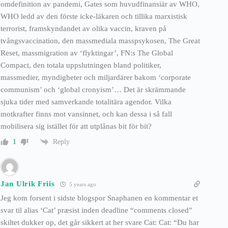
omdefinition av pandemi, Gates som huvudfinansiär av WHO,
WHO ledd av den förste icke-läkaren och tillika marxistisk
terrorist, framskyndandet av olika vaccin, kraven på
tvångsvaccination, den massmediala masspsykosen, The Great
Reset, massmigration av ‘flyktingar’, FN:s The Global
Compact, den totala uppslutningen bland politiker,
massmedier, myndigheter och miljardärer bakom ‘corporate
communism’ och ‘global cronyism’… Det är skrämmande
sjuka tider med samverkande totalitära agendor. Vilka
motkrafter finns mot vansinnet, och kan dessa i så fall
mobilisera sig istället för att utplånas bit för bit?
Reply
1
Jan Ulrik Friis
5 years ago
Jeg kom forsent i sidste blogspor Snaphanen en kommentar et
svar til alias ‘Cat’ præsist inden deadline “comments closed”
skiltet dukker op, det går sikkert at her svare Cat: Cat: “Du har