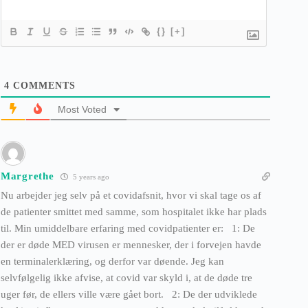
{}
[+]
4
COMMENTS
Most Voted
Margrethe
5 years ago
Nu arbejder jeg selv på et covidafsnit, hvor vi skal tage os af
de patienter smittet med samme, som hospitalet ikke har plads
til. Min umiddelbare erfaring med covidpatienter er: 1: De
der er døde MED virusen er mennesker, der i forvejen havde
en terminalerklæring, og derfor var døende. Jeg kan
selvfølgelig ikke afvise, at covid var skyld i, at de døde tre
uger før, de ellers ville være gået bort. 2: De der udviklede