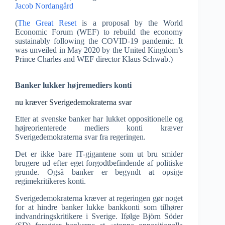
Jacob Nordangård
(
The Great Reset
is a proposal by the World
Economic Forum (WEF) to rebuild the economy
sustainably following the COVID-19 pandemic. It
was unveiled in May 2020 by the United Kingdom’s
Prince Charles and WEF director Klaus Schwab.)
Banker lukker højremediers konti
nu kræver Sverige­demokraterna svar
Etter at svenske banker har lukket oppositionelle og
højreorienterede mediers konti kræver
Sverigedemokraterna svar fra regeringen.
Det er ikke bare IT-gigantene som ut bru smider
brugere ud efter eget forgodtbefindende af politiske
grunde. Også banker er begyndt at opsige
regimekritikeres konti.
Sverigedemokraterna kræver at regeringen gør noget
for at hindre banker lukke bankkonti som tilhører
indvandringskritikere i Sverige. Ifølge Björn Söder