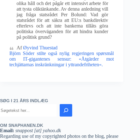
olika håll och det pågår ett intensivt arbete för
att tysta oliktänkande. Av denna anledning vill
jag fråga statsrådet Per Bolund: Vad gör
statsrådet för att säkra att EU:s bankdirektiv
efterlevs och att inte bankerna tillåts göra
politiska överväganden för att hindra kunder
på politisk grund?
Af
Øyvind Thuestad
Björn Söder stilte også nylig regjeringen spørsmål
om IT-gigantenes sensur: «Åtgärder mot
techjättarnas inskränkningar i yttrandefriheten«.
SØG I 21 ÅRS INDLÆG
OM SNAPHANEN.DK
Email:
snappost [at] yahoo.dk
Regarding use of my copyrighted photos on the blog, please