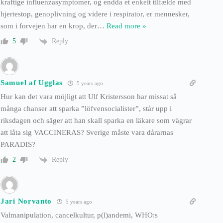
kraftige influenzasymptomer, og endda et enkelt tilfælde med
hjertestop, genoplivning og videre i respirator, er mennesker,
som i forvejen har en krop, der
…
Read more »
Reply
5
Samuel af Ugglas
5 years ago
Hur kan det vara möjligt att Ulf Kristersson har missat så
många chanser att sparka ”löfvensocialister”, står upp i
riksdagen och säger att han skall sparka en läkare som vägrar
att låta sig VACCINERAS? Sverige måste vara dårarnas
PARADIS?
Reply
2
Jari Norvanto
5 years ago
Valmanipulation, cancelkultur, p(l)andemi, WHO:s