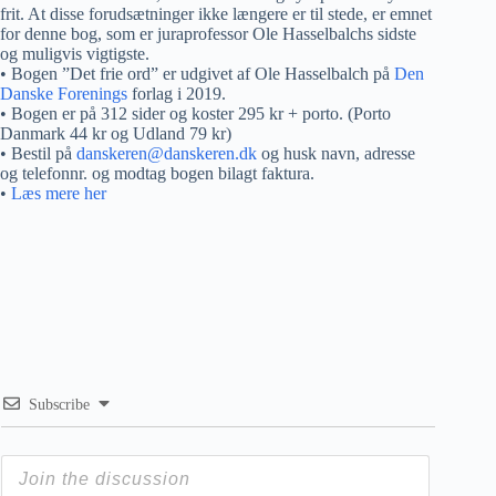
frit. At disse forudsætninger ikke længere er til stede, er emnet
for denne bog, som er juraprofessor Ole Hasselbalchs sidste
og muligvis vigtigste.
• Bogen ”Det frie ord” er udgivet af Ole Hasselbalch på
Den
Danske Forenings
forlag i 2019.
• Bogen er på 312 sider og koster 295 kr + porto. (Porto
Danmark 44 kr og Udland 79 kr)
• Bestil på
danskeren@danskeren.dk
og husk navn, adresse
og telefonnr. og modtag bogen bilagt faktura.
•
Læs mere her
Subscribe