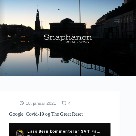
Fortsæt
til
indhold
18. januar 2021
4
Google, Covid-19 og The Great Reset