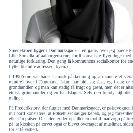
Smedekroen ligger i Danmarksgade – en gade, hvor jeg boede kor
Lille Somalia af aalborgenserne, fordi somaliske flygtninge med
naturlige forklaring. Den gang lå kommunens socialkontor for en
flyttet til andre adresser i byen.)
I 1990’erne var både islamisk påklædning og afrikanere et særsy
mindre) byer i Danmark. Islam har bidt sig fast, og i dag er 
grønthandler, og man kan stadig få frugt og grønt, men det er altså
etnisk grønthandler og en halalslagter. Selv den trendy tøjbutik
miljøet.
På Frederikstorv, der flugter med Danmarksgade, er pølsevognen bl
mit bord konstatere, at Pølsehuset sælger kebab, og jeg forestiller
eller fårepølser. Desuden er der opstillet en mobil madvogn på tor
på, at kiosken på torvet også er blevet overtaget af muslimer, si
for at få vished.