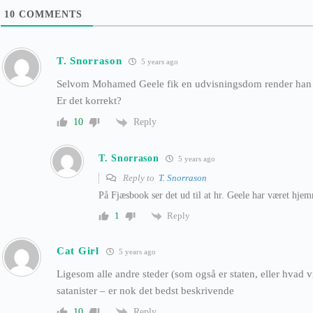
10
COMMENTS
T. Snorrason
5 years ago
Selvom Mohamed Geele fik en udvisningsdom render han i 
Er det korrekt?
Reply
10
T. Snorrason
5 years ago
Reply to
T. Snorrason
På Fjæsbook ser det ud til at hr. Geele har været hjem
Reply
1
Cat Girl
5 years ago
Ligesom alle andre steder (som også er staten, eller hvad v
satanister – er nok det bedst beskrivende
Reply
10