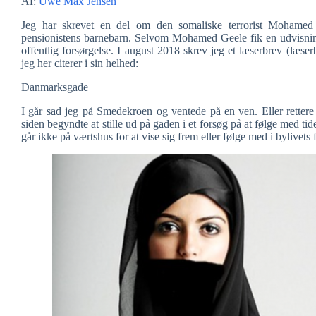
Af:
Uwe Max Jensen
Jeg har skrevet en del om den somaliske terrorist Mohamed G
pensionistens barnebarn. Selvom Mohamed Geele fik en udvisning
offentlig forsørgelse. I august 2018 skrev jeg et læserbrev (læ
jeg her citerer i sin helhed:
Danmarksgade
I går sad jeg på Smedekroen og ventede på en ven. Eller rettere
siden begyndte at stille ud på gaden i et forsøg på at følge med t
går ikke på værtshus for at vise sig frem eller følge med i bylivets 