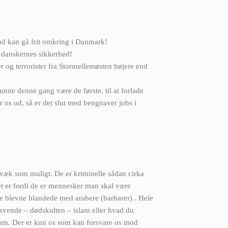
and kan gå frit omkring i Danmark!
m danskernes sikkerhed!
r og terrorister fra Stormellemøsten højere end
nne denne gang være de første, til at forlade
 os ud, så er det slut med bengnaver jobs i
væk som muligt. De er kriminelle sådan cirka
et er fordi de er mennesker man skal være
 blevne blandede med arabere (barbarer) . Hele
 svende – dødskulten – islam eller hvad du
slam. Der er kun os som kan forsvare os mod