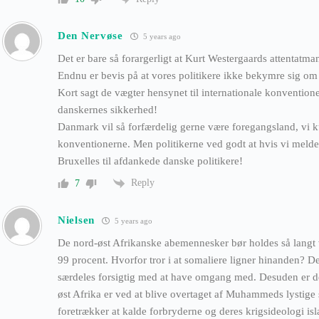
Den Nervøse
5 years ago
Det er bare så forargerligt at Kurt Westergaards attentatm
Endnu er bevis på at vores politikere ikke bekymre sig o
Kort sagt de vægter hensynet til internationale konventione
danskernes sikkerhed!
Danmark vil så forfærdelig gerne være foregangsland, vi ku
konventionerne. Men politikerne ved godt at hvis vi melder
Bruxelles til afdankede danske politikere!
Reply
7
Nielsen
5 years ago
De nord-øst Afrikanske abemennesker bør holdes så langt 
99 procent. Hvorfor tror i at somaliere ligner hinanden? D
særdeles forsigtig med at have omgang med. Desuden er de
øst Afrika er ved at blive overtaget af Muhammeds lystige
foretrækker at kalde forbryderne og deres krigsideologi i