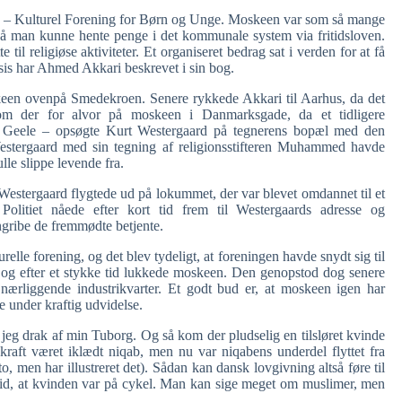
ke – Kulturel Forening for Børn og Unge. Moskeen var som så mange
så man kunne hente penge i det kommunale system via fritidsloven.
l religiøse aktiviteter. Et organiseret bedrag sat i verden for at få
sis har Ahmed Akkari beskrevet i sin bog.
skeen ovenpå Smedekroen. Senere rykkede Akkari til Aarhus, da det
 kom der for alvor på moskeen i Danmarksgade, da et tidligere
Geele – opsøgte Kurt Westergaard på tegnerens bopæl med den
Westergaard med sin tegning af religionsstifteren Muhammed havde
le slippe levende fra.
stergaard flygtede ud på lokummet, der var blevet omdannet til et
Politiet nåede efter kort tid frem til Westergaards adresse og
gribe de fremmødte betjente.
elle forening, og det blev tydeligt, at foreningen havde snydt sig til
og efter et stykke tid lukkede moskeen. Den genopstod dog senere
ærliggende industrikvarter. Et godt bud er, at moskeen igen har
 under kraftig udvidelse.
jeg drak af min Tuborg. Og så kom der pludselig en tilsløret kvinde
 kraft været iklædt niqab, men nu var niqabens underdel flyttet fra
o, men har illustreret det). Sådan kan dansk lovgivning altså føre til
tid, at kvinden var på cykel. Man kan sige meget om muslimer, men