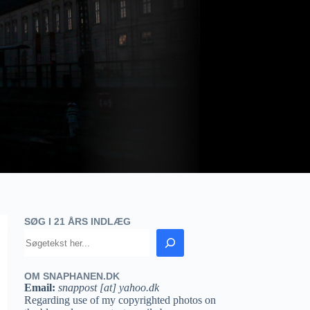
SØG I 21 ÅRS INDLÆG
OM SNAPHANEN.DK
Email:
snappost [at] yahoo.dk
Regarding use of my copyrighted photos on