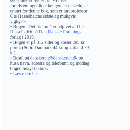
synspunkter flyder frit. At disse
forudsætninger ikke længere er til stede, er
emnet for denne bog, som er juraprofessor
Ole Hasselbalchs sidste og muligvis
vigtigste.
• Bogen ”Det frie ord” er udgivet af Ole
Hasselbalch på
Den Danske Forenings
forlag i 2019.
• Bogen er på 312 sider og koster 295 kr +
porto. (Porto Danmark 44 kr og Udland 79
kr)
• Bestil på
danskeren@danskeren.dk
og
husk navn, adresse og telefonnr. og modtag
bogen bilagt faktura.
•
Læs mere her