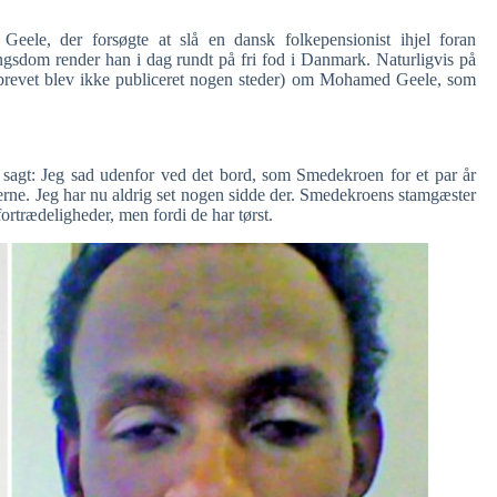
eele, der forsøgte at slå en dansk folkepensionist ihjel foran
sdom render han i dag rundt på fri fod i Danmark. Naturligvis på
serbrevet blev ikke publiceret nogen steder) om Mohamed Geele, som
 sagt: Jeg sad udenfor ved det bord, som Smedekroen for et par år
iderne. Jeg har nu aldrig set nogen sidde der. Smedekroens stamgæster
fortrædeligheder, men fordi de har tørst.