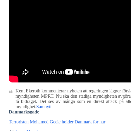
Kent Ekeroth kommenterar nyheten att regeringen lägger förs
myndigheten MPRT. Nu ska den statliga myndigheten avgöra v
få bidraget. Det ses av många som en direkt attack på alt
myndighet.
Samnytt
Danmarksgade
Terroristen Mohamed Geele holder Danmark for nar