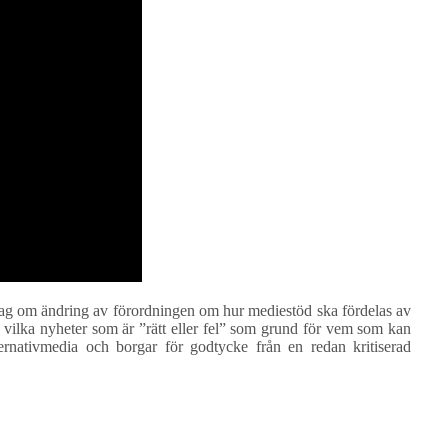
lag om ändring av förordningen om hur mediestöd ska fördelas av
ilka nyheter som är ”rätt eller fel” som grund för vem som kan
ernativmedia och borgar för godtycke från en redan kritiserad