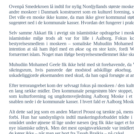
Ovenpå Smedekroen lå indtil for nylig Nordjyllands største mos
andre moskeer i Danmark konstrueret som en kulturel forening, 
Det ville en moske ikke kunne, da man ikke giver kommunal støtte ti
sugerøret ned i de kommunale kasser. Hvordan det fungerer i prak
Selv samme Akkari fik i øvrigt sin islamistiske opdragelse i mo
islamistiske miljø trods alt var for lille i Aalborg. Fokus
bestyrelsesmedlem i moskeen – somaliske Muhudiin Mohamed 
intention at slå ham ihjel med en økse og en stor kniv, fordi 
fornærmet islam. Noget man ifølge bestyrelsesmedlemmet ikke skul
Muhudiin Mohamed Geele fik ikke held med sit forehavende, da We
sikringsrum, hvis pansrede dør modstod adskillige øksehug. 
uskadeliggjorde øksemanden med skud, da han også forsøgte at an
Efter terrorangrebet kom der selvsagt fokus på moskeen / den kultur
en lang række midler. Den kommunale pengestrøm blev stoppet, 
som kulturforening og ungdomsvejledning Aalborg Moske i et n
snablen nede i de kommunale kasser. I hvert fald er Aalborg Moske
Alt dette sad jeg som en anden Marcel Proust og tænkte på, mens 
forbi. Hun har sandsynligvis indtil maskeringsforbuddet trådte i
området under øjnene til lige under næsen (jeg fik ikke taget et fot
nye islamiske udtryk. Men det mest opsigtsvækkende var imidler
de kører ikke – når man ser bort fra Tayeb Braikia – på cykel.