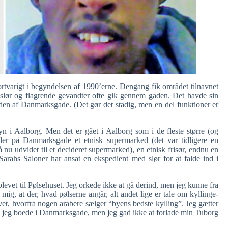
tvarigt i begyndelsen af 1990’erne. Dengang fik området tilnavnet
 slør og flagrende gevandter ofte gik gennem gaden. Det havde sin
den af Danmarksgade. (Det gør det stadig, men en del funktioner er
n i Aalborg. Men det er gået i Aalborg som i de fleste større (og
der på Danmarksgade et etnisk supermarked (det var tidligere en
 nu udvidet til et decideret supermarked), en etnisk frisør, endnu en
 Sarahs Saloner har ansat en ekspedient med slør for at falde ind i
evet til Pølsehuset. Jeg orkede ikke at gå derind, men jeg kunne fra
 mig, at der, hvad pølserne angår, alt andet lige er tale om kyllinge-
vet, hvorfra nogen arabere sælger “byens bedste kylling”. Jeg gætter
den jeg boede i Danmarksgade, men jeg gad ikke at forlade min Tuborg