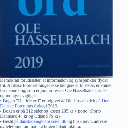
Demokrati forudsætter, at information og synspunkter flyder
frit. At disse forudsætninger ikke længere er til stede, er emnet
for denne bog, som er juraprofessor Ole Hasselbalchs sidste
og muligvis vigtigste.
• Bogen ”Det frie ord” er udgivet af Ole Hasselbalch på
Den
Danske Forenings
forlag i 2019.
• Bogen er på 312 sider og koster 295 kr + porto. (Porto
Danmark 44 kr og Udland 79 kr)
• Bestil på
danskeren@danskeren.dk
og husk navn, adresse
og telefonnr. og modtag bogen bilagt faktura.