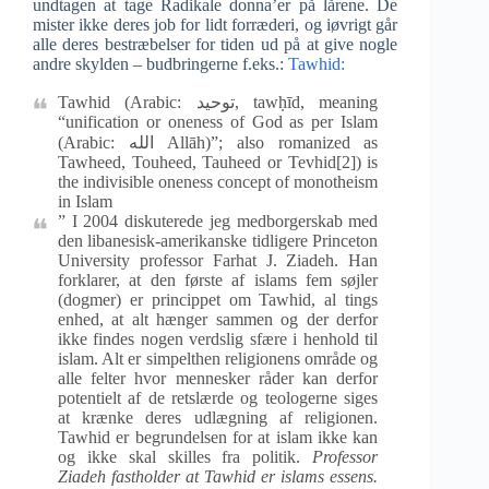
undtagen at tage Radikale donna’er på lårene. De
mister ikke deres job for lidt forræderi, og iøvrigt går
alle deres bestræbelser for tiden ud på at give nogle
andre skylden – budbringerne f.eks.:
Tawhid:
Tawhid (Arabic: توحيد‎, tawḥīd, meaning
“unification or oneness of God as per Islam
(Arabic: الله Allāh)”; also romanized as
Tawheed, Touheed, Tauheed or Tevhid[2]) is
the indivisible oneness concept of monotheism
in Islam
” I 2004 diskuterede jeg medborgerskab med
den libanesisk-amerikanske tidligere Princeton
University professor Farhat J. Ziadeh. Han
forklarer, at den første af islams fem søjler
(dogmer) er princippet om Tawhid, al tings
enhed, at alt hænger sammen og der derfor
ikke findes nogen verdslig sfære i henhold til
islam. Alt er simpelthen religionens område og
alle felter hvor mennesker råder kan derfor
potentielt af de retslærde og teologerne siges
at krænke deres udlægning af religionen.
Tawhid er begrundelsen for at islam ikke kan
og ikke skal skilles fra politik.
Professor
Ziadeh fastholder at Tawhid er islams essens.