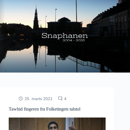
Fortsæt
til
indhold
25. marts 2021
4
Tawhid fingeren fra Folketingets talstol