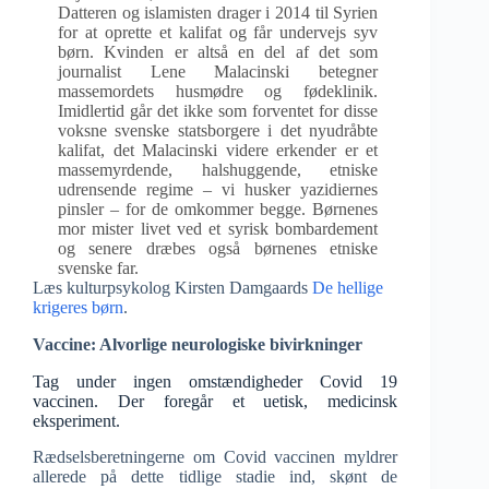
Datteren og islamisten drager i 2014 til Syrien
for at oprette et kalifat og får undervejs syv
børn. Kvinden er altså en del af det som
journalist Lene Malacinski betegner
massemordets husmødre og fødeklinik.
Imidlertid går det ikke som forventet for disse
voksne svenske statsborgere i det nyudråbte
kalifat, det Malacinski videre erkender er et
massemyrdende, halshuggende, etniske
udrensende regime – vi husker yazidiernes
pinsler – for de omkommer begge. Børnenes
mor mister livet ved et syrisk bombardement
og senere dræbes også børnenes etniske
svenske far.
Læs kulturpsykolog Kirsten Damgaards
De hellige
krigeres børn
.
Vaccine: Alvorlige neurologiske bivirkninger
Tag under ingen omstændigheder Covid 19
vaccinen. Der foregår et uetisk, medicinsk
eksperiment.
Rædselsberetningerne om Covid vaccinen myldrer
allerede på dette tidlige stadie ind, skønt de