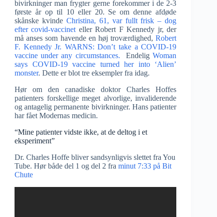
bivirkninger man frygter gerne forekommer i de 2-3
første år op til 10 eller 20. Se om denne afdøde
skånske kvinde
Christina, 61, var fullt frisk – dog
efter covid-vaccinet
eller Robert F Kennedy jr, der
må anses som havende en høj troværdighed,
Robert
F. Kennedy Jr. WARNS: Don’t take a COVID-19
vaccine under any circumstances.
Endelig
Woman
says COVID-19 vaccine turned her into ‘Alien’
monster
. Dette er blot tre eksempler fra idag.
Hør om den canadiske doktor Charles Hoffes
patienters forskellige meget alvorlige, invaliderende
og antagelig permanente bivirkninger. Hans patienter
har fået Modernas medicin.
“Mine patienter vidste ikke, at de deltog i et
eksperiment”
Dr. Charles Hoffe bliver sandsynligvis slettet fra You
Tube. Hør både del 1 og del 2 fra
minut 7:33 på Bit
Chute