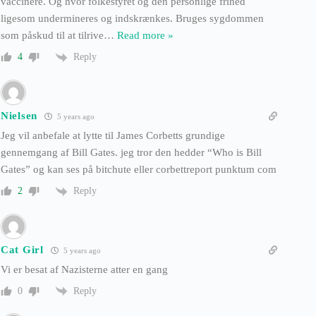
vaccinere. Og hvor folkestyret og den personlige frihed
ligesom undermineres og indskrænkes. Bruges sygdommen
som påskud til at tilrive
…
Read more »
Reply
4
Nielsen
5 years ago
Jeg vil anbefale at lytte til James Corbetts grundige
gennemgang af Bill Gates. jeg tror den hedder “Who is Bill
Gates” og kan ses på bitchute eller corbettreport punktum com
Reply
2
Cat Girl
5 years ago
Vi er besat af Nazisterne atter en gang
Reply
0