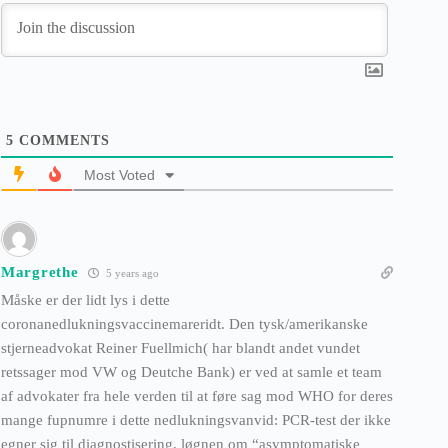
5
COMMENTS
Most Voted
Margrethe
5 years ago
Måske er der lidt lys i dette
coronanedlukningsvaccinemareridt. Den tysk/amerikanske
stjerneadvokat Reiner Fuellmich( har blandt andet vundet
retssager mod VW og Deutche Bank) er ved at samle et team
af advokater fra hele verden til at føre sag mod WHO for deres
mange fupnumre i dette nedlukningsvanvid: PCR-test der ikke
egner sig til diagnostisering, løgnen om “asymptomatiske