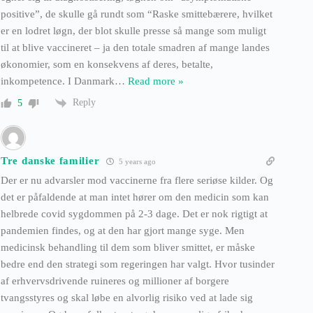
positive”, de skulle gå rundt som “Raske smittebærere, hvilket
er en lodret løgn, der blot skulle presse så mange som muligt
til at blive vaccineret – ja den totale smadren af mange landes
økonomier, som en konsekvens af deres, betalte,
inkompetence. I Danmark
…
Read more »
Reply
5
Tre danske familier
5 years ago
Der er nu advarsler mod vaccinerne fra flere seriøse kilder. Og
det er påfaldende at man intet hører om den medicin som kan
helbrede covid sygdommen på 2-3 dage. Det er nok rigtigt at
pandemien findes, og at den har gjort mange syge. Men
medicinsk behandling til dem som bliver smittet, er måske
bedre end den strategi som regeringen har valgt. Hvor tusinder
af erhvervsdrivende ruineres og millioner af borgere
tvangsstyres og skal løbe en alvorlig risiko ved at lade sig