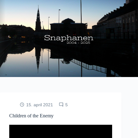
Fortsæt
til
indhold
15. april 2021
5
Children of the Enemy