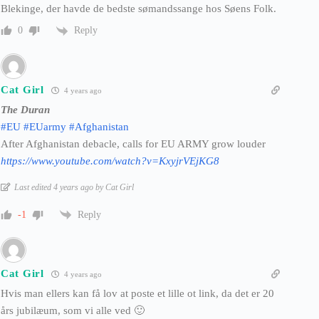
Blekinge, der havde de bedste sømandssange hos Søens Folk.
Reply
0
Cat Girl
4 years ago
The Duran
#EU
#EUarmy
#Afghanistan
After Afghanistan debacle, calls for EU ARMY grow louder
https://www.youtube.com/watch?v=KxyjrVEjKG8
Last edited 4 years ago by Cat Girl
Reply
-1
Cat Girl
4 years ago
Hvis man ellers kan få lov at poste et lille ot link, da det er 20
års jubilæum, som vi alle ved 🙂