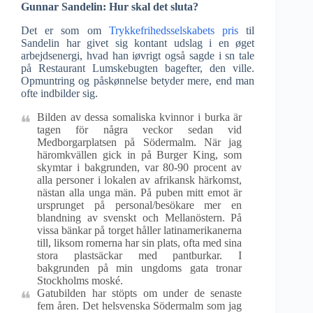
Gunnar Sandelin: Hur skal det sluta?
Det er som om
Trykkefrihedsselskabets pris
til
Sandelin har givet sig kontant udslag i en øget
arbejdsenergi, hvad han iøvrigt også sagde i sn tale
på Restaurant Lumskebugten bagefter, den ville.
Opmuntring og påskønnelse betyder mere, end man
ofte indbilder sig.
Bilden av dessa somaliska kvinnor i burka är
tagen för några veckor sedan vid
Medborgarplatsen på Södermalm. När jag
häromkvällen gick in på Burger King, som
skymtar i bakgrunden, var 80-90 procent av
alla personer i lokalen av afrikansk härkomst,
nästan alla unga män. På puben mitt emot är
ursprunget på personal/besökare mer en
blandning av svenskt och Mellanöstern. På
vissa bänkar på torget håller latinamerikanerna
till, liksom romerna har sin plats, ofta med sina
stora plastsäckar med pantburkar. I
bakgrunden på min ungdoms gata tronar
Stockholms moské.
Gatubilden har stöpts om under de senaste
fem åren. Det helsvenska Södermalm som jag