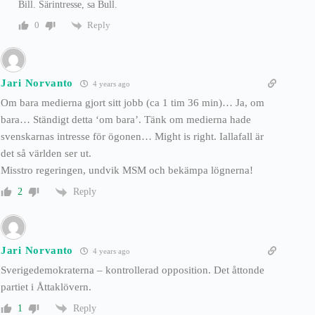
Bill. Särintresse, sa Bull.
Reply
0
Jari Norvanto
4 years ago
Om bara medierna gjort sitt jobb (ca 1 tim 36 min)… Ja, om
bara… Ständigt detta ‘om bara’. Tänk om medierna hade
svenskarnas intresse för ögonen… Might is right. Iallafall är
det så världen ser ut.
Misstro regeringen, undvik MSM och bekämpa lögnerna!
Reply
2
Jari Norvanto
4 years ago
Sverigedemokraterna – kontrollerad opposition. Det åttonde
partiet i Åttaklövern.
Reply
1