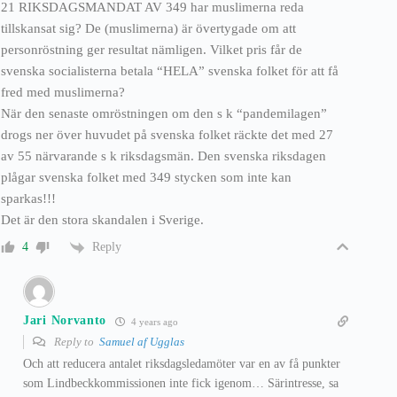
21 RIKSDAGSMANDAT AV 349 har muslimerna reda
tillskansat sig? De (muslimerna) är övertygade om att
personröstning ger resultat nämligen. Vilket pris får de
svenska socialisterna betala “HELA” svenska folket för att få
fred med muslimerna?
När den senaste omröstningen om den s k “pandemilagen”
drogs ner över huvudet på svenska folket räckte det med 27
av 55 närvarande s k riksdagsmän. Den svenska riksdagen
plågar svenska folket med 349 stycken som inte kan
sparkas!!!
Det är den stora skandalen i Sverige.
Reply
4
Jari Norvanto
4 years ago
Reply to
Samuel af Ugglas
Och att reducera antalet riksdagsledamöter var en av få punkter
som Lindbeckkommissionen inte fick igenom… Särintresse, sa