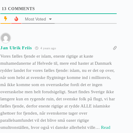
13
COMMENTS
Most Voted
Jan Ulrik Friis
4 years ago
Vores fælles fjende er islam, eneste rigtige at kaste
muhamedanerne af Helvede til, mere end haster at Danmark
rydder landet for vores fælles fjende: islam, nu er det op over,
når som helst at svenske flygtninge komme ind i millionvis,
må ikke komme som en overraskelse fordi det er ingen
overraskelse men helt forudsigeligt. Snart findes Sverige ikke
længere kun en rygende ruin, det svenske folk på flugt, vi har
fælles fjende, derfor eneste rigtige at rydde ALLE islamiske
ghettoer for fjenden, når svenskerne tager over
parallelsamfundet vil det blive små oaser rigtige
smultronställen, hvor også vi danske allerhelst ville
…
Read