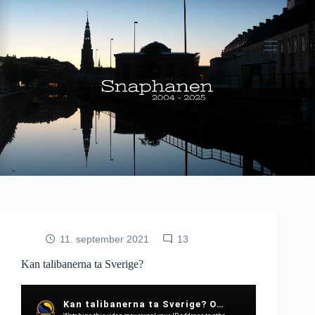
Fortsæt
til
indhold
11. september 2021
13
Kan talibanerna ta Sverige?