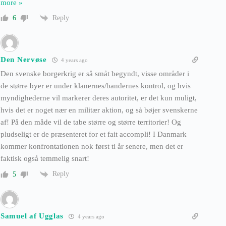
more »
Reply
6
Den Nervøse
4 years ago
Den svenske borgerkrig er så småt begyndt, visse områder i
de større byer er under klanernes/bandernes kontrol, og hvis
myndighederne vil markerer deres autoritet, er det kun muligt,
hvis det er noget nær en militær aktion, og så bøjer svenskerne
af! På den måde vil de tabe større og større territorier! Og
pludseligt er de præsenteret for et fait accompli! I Danmark
kommer konfrontationen nok først ti år senere, men det er
faktisk også temmelig snart!
Reply
5
Samuel af Ugglas
4 years ago