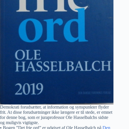
Demokrati forudsætter, at information og synspunkter flyder
frit. At disse forudsætninger ikke længere er til stede, er emnet
for denne bog, som er juraprofessor Ole Hasselbalchs sidste
og muligvis vigtigste.
• Bogen ”Det frie ord” er udgivet af Ole Hasselbalch på
Den