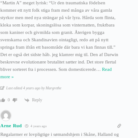
“Martin A” meget lyrisk: “Ur den traumatiska födelsen
kommer ett nytt folk stiga fram med många av våra gamla
styrkor men med nya strängar på vår lyra. Hårda som flinta,
kloka som korpar, skoningslösa som vinternatten, fruktbara
som kaniner och givmilda som granit. Återigen bygga
svenskarna och Skandinavien ointagligt, redo att på nytt
springa fram ifrån ett basområde där bara vi kan finnas till.”
Det er også det sidste håb. jeg klamrer mig til. Den af Darwin
beskrevne evolutionære brutalitet sætter ind. Det store flertal
bliver sorteret fra i processen. Som domesticerede
…
Read
more »
Last edited 4 years ago by Margrethe
Reply
0
Arne Rud
4 years ago
Røgalarmer er lovpligtige i sømandshjem i Skåne, Halland og