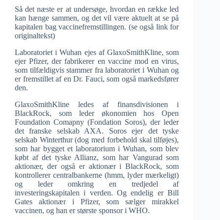
Så det næste er at undersøge, hvordan en række led
kan hænge sammen, og det vil være aktuelt at se på
kapitalen bag vaccinefremstillingen. (se også link for
originaltekst)
Laboratoriet i Wuhan ejes af GlaxoSmithKline, som
ejer Pfizer, der fabrikerer en vaccine mod en virus,
som tilfældigvis stammer fra laboratoriet i Wuhan og
er fremstillet af en Dr. Fauci, som også markedsfører
den.
GlaxoSmithKline ledes af finansdivisionen i
BlackRock, som leder økonomien hos Open
Foundation Comapny (Fondation Soros), der leder
det franske selskab AXA. Soros ejer det tyske
selskab Winterthur (dog med forbehold skal tilføjes),
som har bygget et laboratorium i Wuhan, som blev
købt af det tyske Allianz, som har Vangurad som
aktionær, der også er aktionær i BlackRock, som
kontrollerer centralbankerne (hmm, lyder mærkeligt)
og leder omkring en tredjedel af
investeringskapitalen i verden. Og endelig er Bill
Gates aktionær i Pfizer, som sælger mirakkel
vaccinen, og han er største sponsor i WHO.