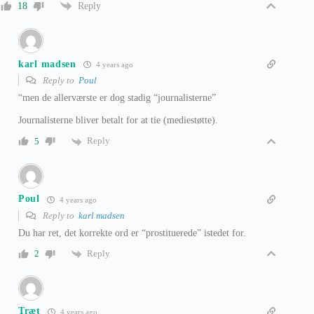
Reply
18
karl madsen
4 years ago
Reply to
Poul
“men de allerværste er dog stadig “journalisterne”
Journalisterne bliver betalt for at tie (mediestøtte).
Reply
5
Poul
4 years ago
Reply to
karl madsen
Du har ret, det korrekte ord er “prostituerede” istedet for.
Reply
2
Træt
4 years ago