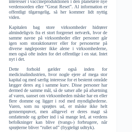
interesser i vaccineproduktionen i den planetære nye
verdensorden eller “Great Reset”. Al information er
offentligt tilgængelig, så her kommer lidt nyttig
viden.
Kapitalen bag store virksomheder hidrører
almindeligvis fra et stort forgrenet netværk, hvor de
samme navne på virksomheder eller personer går
igen som storaktionærer eller for personerne på
diverse nøgleposter ikke alene i virksomhederne,
men også ofte inden for det offentlige i en stat. Intet
nyt i det.
Dette forhold gælder også inden for
medicinalindustrien, hvor nogle ejere af mega stor
kapital og med særlig interesse for et bestemt område
lægger deres æg i samme kurv. Disse personer har
dermed de samme mål, så de satser alle på afsætning
af varen, uanset om virksomheden måske har en eller
flere domme og ligger i rod med myndighederne.
Varen, som nu sprøjtes ud, er måske ikke helt
gennemprøvet, men alligevel er deres magt så
omfattende og griber ind i så mange led, at verdens
befolkninger kan blive (tvangs-) forbrugere, når
sprøjterne bliver “rullet ud” (frygteligt udtryk).