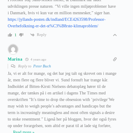
udviklingen presse naturen. “Vi ville ingen miljøproblemer have
i Danmark, hvis vi kun var en million mennesker,” siger han.
https://jyllands-posten.dk/indland/ECE4263598/Professor-
Overbefolkning-er-det-st%C3%B8rste-klimaproblem/
Reply
1
Marina
4 years ago
Reply to
Peter Buch
Ja, vi er alt for mange, og det har jeg talt og skrevet om i mange
år, men flere og flere bliver vi. Sund fornuft har trange kår.
Indholdet af Bitten-Kirsti Nielsens debatoplæg hører til de
mange, der tænkes på i en artikel i dagens The Times med
overskriften “It’s time to drop the obsession with ‘privilege’We
may wish to weigh people’s advantages and handicaps but the
term is increasingly meaningless and most often signals a desire
to stoke resentment.” Ligeså her på bloggen, hvor der også fyres
op under forargelsen, som altid er parat til at lade sig forføre,
…
Read more »