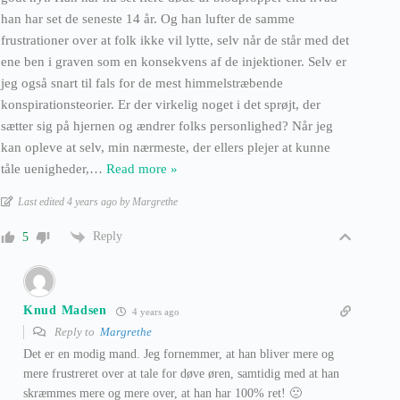
han har set de seneste 14 år. Og han lufter de samme
frustrationer over at folk ikke vil lytte, selv når de står med det
ene ben i graven som en konsekvens af de injektioner. Selv er
jeg også snart til fals for de mest himmelstræbende
konspirationsteorier. Er der virkelig noget i det sprøjt, der
sætter sig på hjernen og ændrer folks personlighed? Når jeg
kan opleve at selv, min nærmeste, der ellers plejer at kunne
tåle uenigheder,
…
Read more »
Last edited 4 years ago by Margrethe
Reply
5
Knud Madsen
4 years ago
Reply to
Margrethe
Det er en modig mand. Jeg fornemmer, at han bliver mere og
mere frustreret over at tale for døve øren, samtidig med at han
skræmmes mere og mere over, at han har 100% ret! 🙁