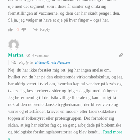
øje med det segment, som i disse år samler sig omkring
fremstillingen af vaccinerne, og dem der har skudt penge i den.
Så ja, jeg vælger at have et øje på hver finger – også her.
Reply
-6
Marina
4 years ago
Reply to
Bitten-Kirsti Nielsen
Nej, du har ikke forstået mig ret, jeg har ingen anelse om,
hvilket syn du har på den eksisterende virksomhedskultur, og jeg
har aldrig været i tvivl om, hvordan kapital vandrer på kryds og
tværs. Jeg læser erhvervssider og følger dagligt med på børsen.
Jeg hører nemlig til de risikovillige liberale og kan hurtigt få
nok af den udbredte danske tryghedsmani, der bliver værre og
værre og efterhånden kræver en moder- eller faderskikkelse i
toppen af folkestyret eller protestgruppen. Det forholder sig
sådan, at jeg har skiftet fag og en gang arbejdede på biokemiske
og biologiske forskningslaboratorier og blev kendt
…
Read more
»