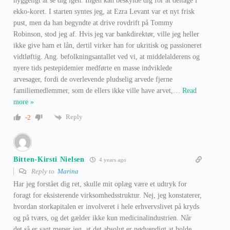
hyggeligt at se dig igen. Ingen kan beskylde dig for at deltage i
ekko-koret. I starten syntes jeg, at Ezra Levant var et nyt frisk
pust, men da han begyndte at drive rovdrift på Tommy
Robinson, stod jeg af. Hvis jeg var bankdirektør, ville jeg heller
ikke give ham et lån, dertil virker han for ukritisk og passioneret
vidtløftig. Ang. befolkningsantallet ved vi, at middelalderens og
nyere tids pestepidemier medførte en masse indviklede
arvesager, fordi de overlevende pludselig arvede fjerne
familiemedlemmer, som de ellers ikke ville have arvet,
…
Read
more »
Reply
-2
Bitten-Kirsti Nielsen
4 years ago
Reply to
Marina
Har jeg forstået dig ret, skulle mit oplæg være et udtryk for
foragt for eksisterende virksomhedsstruktur. Nej, jeg konstaterer,
hvordan storkapitalen er involveret i hele erhvervslivet på kryds
og på tværs, og det gælder ikke kun medicinalindustrien. Når
det så er sagt mener jeg, at det absolut er nødvendigt at holde