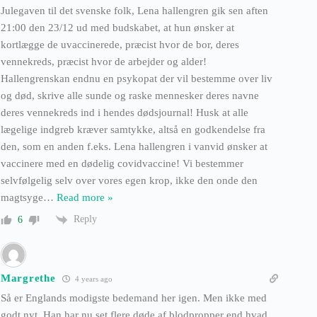
Julegaven til det svenske folk, Lena hallengren gik sen aften
21:00 den 23/12 ud med budskabet, at hun ønsker at
kortlægge de uvaccinerede, præcist hvor de bor, deres
vennekreds, præcist hvor de arbejder og alder!
Hallengrenskan endnu en psykopat der vil bestemme over liv
og død, skrive alle sunde og raske mennesker deres navne
deres vennekreds ind i hendes dødsjournal! Husk at alle
lægelige indgreb kræver samtykke, altså en godkendelse fra
den, som en anden f.eks. Lena hallengren i vanvid ønsker at
vaccinere med en dødelig covidvaccine! Vi bestemmer
selvfølgelig selv over vores egen krop, ikke den onde den
magtsyge
…
Read more »
Reply
6
Margrethe
4 years ago
Så er Englands modigste bedemand her igen. Men ikke med
godt nyt. Han har nu set flere døde af blodpropper end hvad