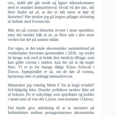
osv., indtil alle går rundt og ligner stiknarkomaner
med et smadret immunforsvar. Hvad vil der ske, når
flere finder ud af, at der er lidt mere at føje til
historien? Her tænker jeg på lægers pålagte afvisning
af indsats med Ivermectin.
Min tro på corona historien revner i store sprækker,
men det tænder håb at se, at flere ude i den store
verden har det på samme måde.
Det siges, at det totale økonomiske sammenbrud på
verdensplan forventes gennemført i 2030, og venter
de længe nok med at holde den medicin tilbage, som
kan gribe corona i starten, kan der nå at dø nogle
flere. Vi er jo for mange ifølge Klaus Schwab i
Davos. Spørgsmålet er så, om de dør af corona,
hjertestop eller et ødelagt immunforsvar.
Mistænker jeg virkelig Mette F for at begå svindel?
Selvfølgelig ikke. Danske politikere tænker ikke ud
af boksen. De er uskyldige som spædbørn og holdes
i stram snor af von der Leyen, som kommer i Davos.
Det burde give anledning til at se nærmere på
forbindelsen mellem protagonisternes økonomiske