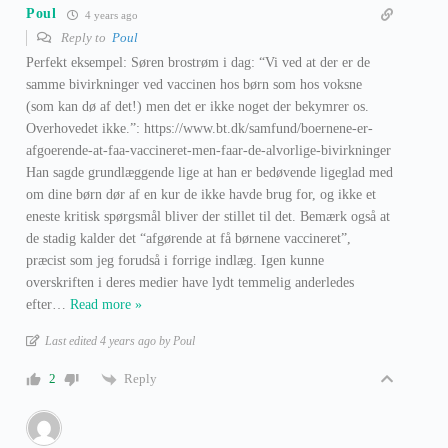
Poul
4 years ago
Reply to
Poul
Perfekt eksempel: Søren brostrøm i dag: “Vi ved at der er de
samme bivirkninger ved vaccinen hos børn som hos voksne
(som kan dø af det!) men det er ikke noget der bekymrer os.
Overhovedet ikke.”: https://www.bt.dk/samfund/boernene-er-
afgoerende-at-faa-vaccineret-men-faar-de-alvorlige-bivirkninger
Han sagde grundlæggende lige at han er bedøvende ligeglad med
om dine børn dør af en kur de ikke havde brug for, og ikke et
eneste kritisk spørgsmål bliver der stillet til det. Bemærk også at
de stadig kalder det “afgørende at få børnene vaccineret”,
præcist som jeg forudså i forrige indlæg. Igen kunne
overskriften i deres medier have lydt temmelig anderledes
efter
…
Read more »
Last edited 4 years ago by Poul
Reply
2