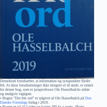
Demokrati forudsætter, at information og synspunkter flyder
frit. At disse forudsætninger ikke længere er til stede, er emnet
for denne bog, som er juraprofessor Ole Hasselbalchs sidste
og muligvis vigtigste.
• Bogen ”Det frie ord” er udgivet af Ole Hasselbalch på
Den
Danske Forenings
forlag i 2019.
• Bogen er på 312 sider og koster 295 kr + porto. (Porto