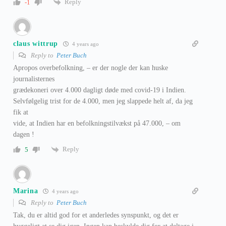
Reply
-1
claus wittrup
4 years ago
Reply to
Peter Buch
Apropos overbefolkning, – er der nogle der kan huske
journalisternes
grædekoneri over 4.000 dagligt døde med covid-19 i Indien.
Selvfølgelig trist for de 4.000, men jeg slappede helt af, da jeg
fik at
vide, at Indien har en befolkningstilvækst på 47.000, – om
dagen !
Reply
5
Marina
4 years ago
Reply to
Peter Buch
Tak, du er altid god for et anderledes synspunkt, og det er