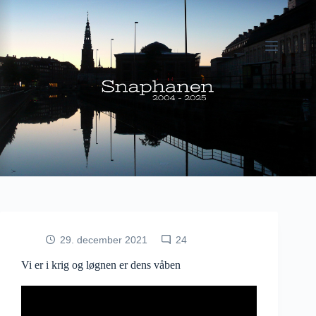
Fortsæt
til
indhold
29. december 2021
24
Vi er i krig og løgnen er dens våben