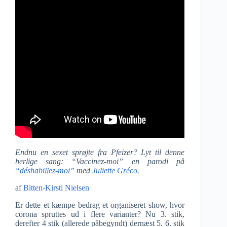
Endnu en sexet sprøjte fra Pfeizer? Lyt til denne
herlige sang: “Vaccinez-moi” en parodi på
“déshabillez-moi”
med
Juliette Gréco.
af
Bitten-Kirsti Nielsen
Er dette et kæmpe bedrag et organiseret show, hvor
corona spruttes ud i flere varianter? Nu 3. stik,
derefter 4 stik (allerede påbegyndt) dernæst 5. 6. stik