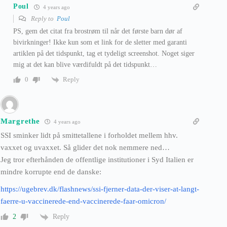
Poul
4 years ago
Reply to
Poul
PS, gem det citat fra brostrøm til når det første barn dør af
bivirkninger! Ikke kun som et link for de sletter med garanti
artiklen på det tidspunkt, tag et tydeligt screenshot. Noget siger
mig at det kan blive værdifuldt på det tidspunkt…
Reply
0
Margrethe
4 years ago
SSI sminker lidt på smittetallene i forholdet mellem hhv.
vaxxet og uvaxxet. Så glider det nok nemmere ned…
Jeg tror efterhånden de offentlige institutioner i Syd Italien er
mindre korrupte end de danske:
https://ugebrev.dk/flashnews/ssi-fjerner-data-der-viser-at-langt-
faerre-u-vaccinerede-end-vaccinerede-faar-omicron/
Reply
2