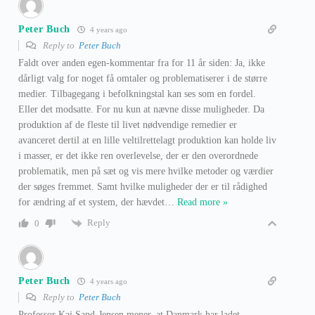
Peter Buch
4 years ago
Reply to
Peter Buch
Faldt over anden egen-kommentar fra for 11 år siden: Ja, ikke
dårligt valg for noget få omtaler og problematiserer i de større
medier. Tilbagegang i befolkningstal kan ses som en fordel.
Eller det modsatte. For nu kun at nævne disse muligheder. Da
produktion af de fleste til livet nødvendige remedier er
avanceret dertil at en lille veltilrettelagt produktion kan holde liv
i masser, er det ikke ren overlevelse, der er den overordnede
problematik, men på sæt og vis mere hvilke metoder og værdier
der søges fremmet. Samt hvilke muligheder der er til rådighed
for ændring af et system, der hævdet
…
Read more »
Reply
0
Peter Buch
4 years ago
Reply to
Peter Buch
Professor Kaj Sand-Jensen mener, at Danmark har ladet