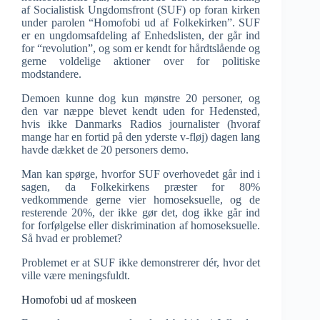
af Socialistisk Ungdomsfront (SUF) op foran kirken
under parolen “Homofobi ud af Folkekirken”. SUF
er en ungdomsafdeling af Enhedslisten, der går ind
for “revolution”, og som er kendt for hårdtslående og
gerne voldelige aktioner over for politiske
modstandere.
Demoen kunne dog kun mønstre 20 personer, og
den var næppe blevet kendt uden for Hedensted,
hvis ikke Danmarks Radios journalister (hvoraf
mange har en fortid på den yderste v-fløj) dagen lang
havde dækket de 20 personers demo.
Man kan spørge, hvorfor SUF overhovedet går ind i
sagen, da Folkekirkens præster for 80%
vedkommende gerne vier homoseksuelle, og de
resterende 20%, der ikke gør det, dog ikke går ind
for forfølgelse eller diskrimination af homoseksuelle.
Så hvad er problemet?
Problemet er at SUF ikke demonstrerer dér, hvor det
ville være meningsfuldt.
Homofobi ud af moskeen