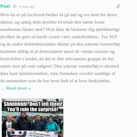
Poul
4 years ago
Hvis du er på facebook/twitter så gå ind og ros dem for deres
aktion, og spørg dem derefter hvornår den næste foran
moskeerne finder sted? Hvis ikke de blokerer dig øjeblikkeligt
(hvilket de gør) så burde svaret være underholdene.. For SUF
og de andre dobbeltmoralske idioter på den yderste venstrefløj
kommer aldrig til at demonstrere imod de værste sexister og
homofober i landet, da det er den selvsamme gruppe de har
satset stort på som vælgere! Den yderste venstrefløj er dermed
ikke bare landsforrædere, men forrædere overfor samtlige af
de mennesker som de har levet fedt af at love beskyttelse,
…
Read more »