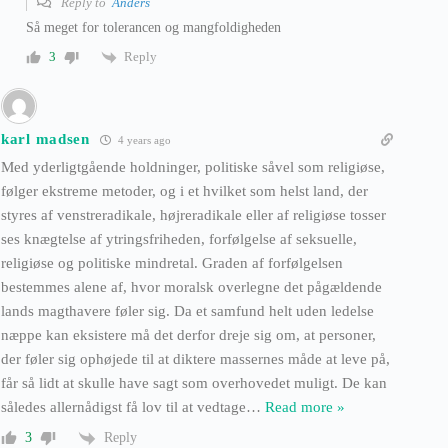
Reply to
Anders
Så meget for tolerancen og mangfoldigheden
Reply
3
karl madsen
4 years ago
Med yderligtgående holdninger, politiske såvel som religiøse,
følger ekstreme metoder, og i et hvilket som helst land, der
styres af venstreradikale, højreradikale eller af religiøse tosser
ses knægtelse af ytringsfriheden, forfølgelse af seksuelle,
religiøse og politiske mindretal. Graden af forfølgelsen
bestemmes alene af, hvor moralsk overlegne det pågældende
lands magthavere føler sig. Da et samfund helt uden ledelse
næppe kan eksistere må det derfor dreje sig om, at personer,
der føler sig ophøjede til at diktere massernes måde at leve på,
får så lidt at skulle have sagt som overhovedet muligt. De kan
således allernådigst få lov til at vedtage
…
Read more »
Reply
3