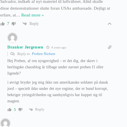
Salvador, indkøb af nyt materiel til luftvåbnet. Altid skulle
disse demonstrationer slutte foran USAs ambassade. Dejligt at
erfare, at
…
Read more »
Reply
7
Dranker Jørgensen
4 years ago
Reply to
Preben Nielsen
Hej Preben, af ren nysgerrighed – er det dig, der skrev i
berlingske chaosblog år tilbage under navnet preben f1 eller
ligende?
i øvrigt bryder jeg mig ikke om amerikanske soldater på dansk
jord – specielt ikke under det nye regime, der er bund korrupt,
bekriger ytringsfriheden og sandsynligvis har kuppet sig til
magten.
Reply
5