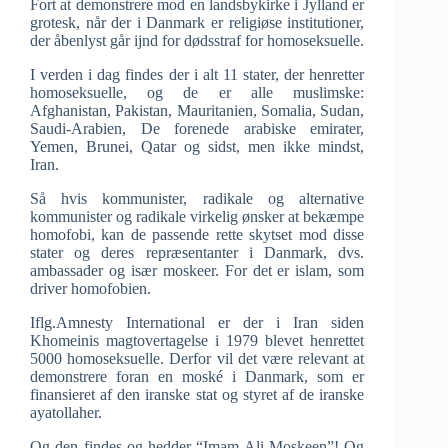
Fort at demonstrere mod en landsbykirke i Jylland er
grotesk, når der i Danmark er religiøse institutioner,
der åbenlyst går ijnd for dødsstraf for homoseksuelle.
I verden i dag findes der i alt 11 stater, der henretter
homoseksuelle, og de er alle muslimske:
Afghanistan, Pakistan, Mauritanien, Somalia, Sudan,
Saudi-Arabien, De forenede arabiske emirater,
Yemen, Brunei, Qatar og sidst, men ikke mindst,
Iran.
Så hvis kommunister, radikale og alternative
kommunister og radikale virkelig ønsker at bekæmpe
homofobi, kan de passende rette skytset mod disse
stater og deres repræsentanter i Danmark, dvs.
ambassader og især moskeer. For det er islam, som
driver homofobien.
Iflg.Amnesty International er der i Iran siden
Khomeinis magtovertagelse i 1979 blevet henrettet
5000 homoseksuelle. Derfor vil det være relevant at
demonstrere foran en moské i Danmark, som er
finansieret af den iranske stat og styret af de iranske
ayatollaher.
Og den findes og hedder “Imam Ali Moskeen”! Og