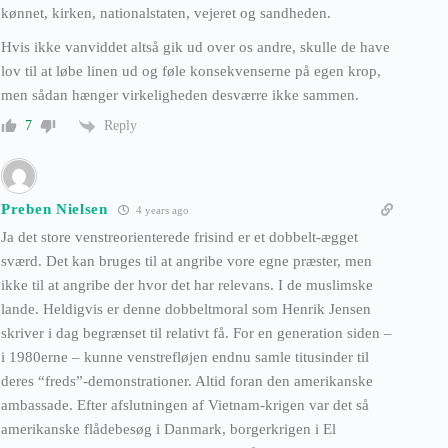
kønnet, kirken, nationalstaten, vejeret og sandheden.
Hvis ikke vanviddet altså gik ud over os andre, skulle de have
lov til at løbe linen ud og føle konsekvenserne på egen krop,
men sådan hænger virkeligheden desværre ikke sammen.
Reply
7
Preben Nielsen
4 years ago
Ja det store venstreorienterede frisind er et dobbelt-ægget
sværd. Det kan bruges til at angribe vore egne præster, men
ikke til at angribe der hvor det har relevans. I de muslimske
lande. Heldigvis er denne dobbeltmoral som Henrik Jensen
skriver i dag begrænset til relativt få. For en generation siden –
i 1980erne – kunne venstrefløjen endnu samle titusinder til
deres “freds”-demonstrationer. Altid foran den amerikanske
ambassade. Efter afslutningen af Vietnam-krigen var det så
amerikanske flådebesøg i Danmark, borgerkrigen i El