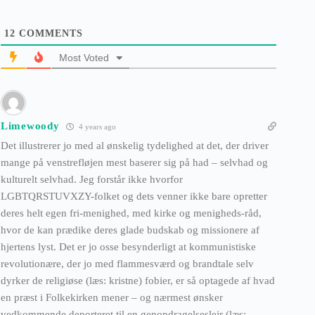
12
COMMENTS
Most Voted
Limewoody
4 years ago
Det illustrerer jo med al ønskelig tydelighed at det, der driver
mange på venstrefløjen mest baserer sig på had – selvhad og
kulturelt selvhad. Jeg forstår ikke hvorfor
LGBTQRSTUVXZY-folket og dets venner ikke bare opretter
deres helt egen fri-menighed, med kirke og menigheds-råd,
hvor de kan prædike deres glade budskab og missionere af
hjertens lyst. Det er jo osse besynderligt at kommunistiske
revolutionære, der jo med flammesværd og brandtale selv
dyrker de religiøse (læs: kristne) fobier, er så optagede af hvad
en præst i Folkekirken mener – og nærmest ønsker
vedkommende deporteret til en genopdragelseslejr (læs: