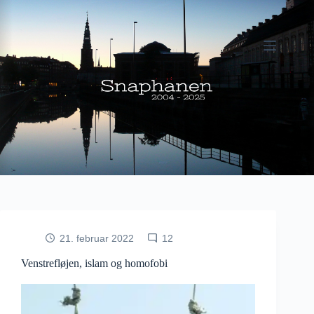
Fortsæt
til
indhold
21. februar 2022
12
Venstrefløjen, islam og homofobi