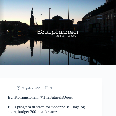
Fortsæt
til
indhold
3. juli 2022
1
EU Kommisionen: ‘#TheFutureIsQueer’
EU’s program til støtte for uddannelse, unge og
sport, budget 200 mia. kroner: