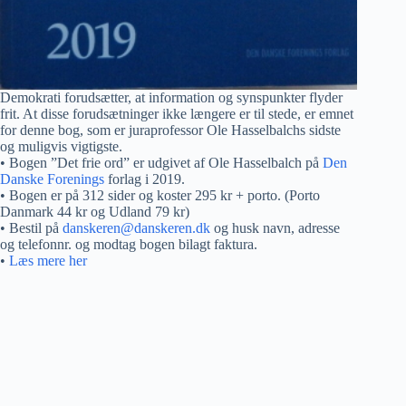
Demokrati forudsætter, at information og synspunkter flyder
frit. At disse forudsætninger ikke længere er til stede, er emnet
for denne bog, som er juraprofessor Ole Hasselbalchs sidste
og muligvis vigtigste.
• Bogen ”Det frie ord” er udgivet af Ole Hasselbalch på
Den
Danske Forenings
forlag i 2019.
• Bogen er på 312 sider og koster 295 kr + porto. (Porto
Danmark 44 kr og Udland 79 kr)
• Bestil på
danskeren@danskeren.dk
og husk navn, adresse
og telefonnr. og modtag bogen bilagt faktura.
•
Læs mere her