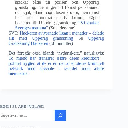
skickat både till polisen och Uppdrag
granskning. De ringer till främst pensionärer
och stjäl, ibland några tusen kronor, men minst
lika ofta hundratusentals kronor, säger
hackaren till Uppdrag granskning.
“Vi knullar
Sveriges mamma”
(Se videoerne)
SVT:
Hackaren avlyssnade ligan i månader – delade
allt med Uppdrag granskning
Se
Uppdrag
Granskning Hackeren
(58 minutter)
Det foregår også blandt “nydanskere,” naturligvis:
To mænd har franarret ældre deres kreditkort –
politiet frygter, at de er en del af et større kriminelt
netværk med speciale i svindel mod ældre
mennesker
.
SØG I 21 ÅRS INDLÆG