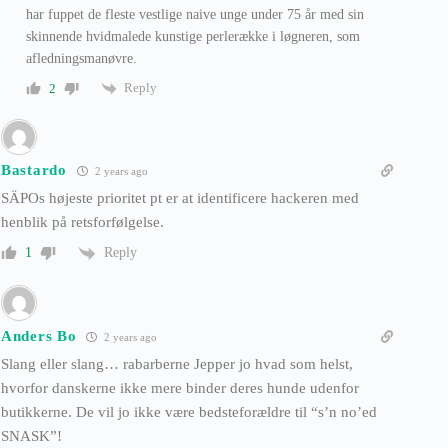
har fuppet de fleste vestlige naive unge under 75 år med sin
skinnende hvidmalede kunstige perlerække i løgneren, som
afledningsmanøvre.
Reply
2
Bastardo
2 years ago
SÄPOs højeste prioritet pt er at identificere hackeren med
henblik på retsforfølgelse.
Reply
1
Anders Bo
2 years ago
Slang eller slang… rabarberne Jepper jo hvad som helst,
hvorfor danskerne ikke mere binder deres hunde udenfor
butikkerne. De vil jo ikke være bedsteforældre til “s’n no’ed
SNASK”!