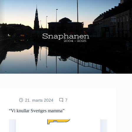
Fortsæt
til
indhold
21. marts 2024
7
“Vi knullar Sveriges mamma”