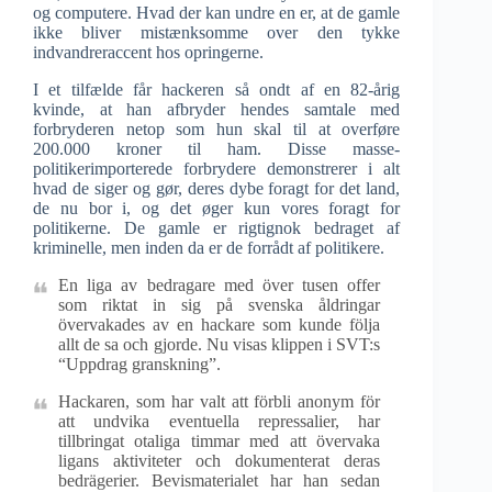
og computere. Hvad der kan undre en er, at de gamle
ikke bliver mistænksomme over den tykke
indvandreraccent hos opringerne.
I et tilfælde får hackeren så ondt af en 82-årig
kvinde, at han afbryder hendes samtale med
forbryderen netop som hun skal til at overføre
200.000 kroner til ham. Disse masse-
politikerimporterede forbrydere demonstrerer i alt
hvad de siger og gør, deres dybe foragt for det land,
de nu bor i, og det øger kun vores foragt for
politikerne. De gamle er rigtignok bedraget af
kriminelle, men inden da er de forrådt af politikere.
En liga av bedragare med över tusen offer
som riktat in sig på svenska åldringar
övervakades av en hackare som kunde följa
allt de sa och gjorde. Nu visas klippen i SVT:s
“Uppdrag granskning”.
Hackaren, som har valt att förbli anonym för
att undvika eventuella repressalier, har
tillbringat otaliga timmar med att övervaka
ligans aktiviteter och dokumenterat deras
bedrägerier. Bevismaterialet har han sedan