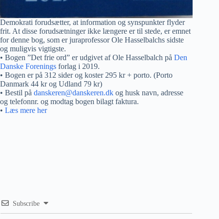
Demokrati forudsætter, at information og synspunkter flyder
frit. At disse forudsætninger ikke længere er til stede, er emnet
for denne bog, som er juraprofessor Ole Hasselbalchs sidste
og muligvis vigtigste.
• Bogen ”Det frie ord” er udgivet af Ole Hasselbalch på
Den
Danske Forenings
forlag i 2019.
• Bogen er på 312 sider og koster 295 kr + porto. (Porto
Danmark 44 kr og Udland 79 kr)
• Bestil på
danskeren@danskeren.dk
og husk navn, adresse
og telefonnr. og modtag bogen bilagt faktura.
•
Læs mere her
Subscribe