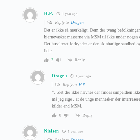
H.P.
1 year ago
Reply to
Dragen
Det er ikke så mærkeligt. Dem der tvang befolkningerne 
hjernevasket masserne via MSM til ikke under nogen o
Det husalteret forkynder er den skinbarlige sandhed o
ikke.
Reply
2
Dragen
1 year ago
Reply to
H.P.
“…det der ikke nævnes der findes simpelthen ikk
må jeg sige , at de unge mennesker der interresere
kilder end MSM.
Reply
0
Nielsen
1 year ago
Reply to
Dragen