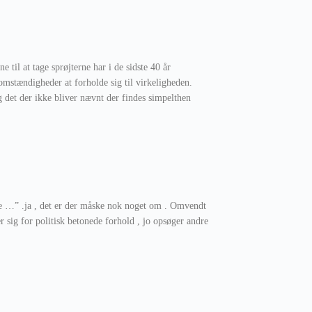
til at tage sprøjterne har i de sidste 40 år
mstændigheder at forholde sig til virkeligheden.
g det der ikke bliver nævnt der findes simpelthen
e …” .ja , det er der måske nok noget om . Omvendt
r sig for politisk betonede forhold , jo opsøger andre