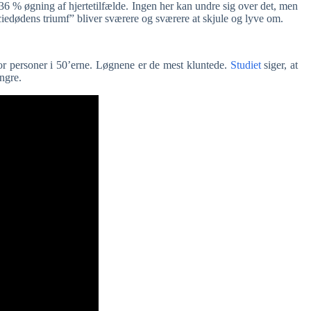
6 % øgning af hjertetilfælde. Ingen her kan undre sig over det, men
edødens triumf” bliver sværere og sværere at skjule og lyve om.
or personer i 50’erne. Løgnene er de mest kluntede.
Studiet
siger, at
yngre.