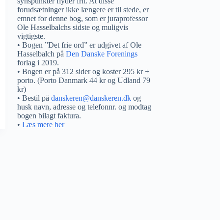
synspunkter flyder frit. At disse
forudsætninger ikke længere er til stede, er
emnet for denne bog, som er juraprofessor
Ole Hasselbalchs sidste og muligvis
vigtigste.
• Bogen ”Det frie ord” er udgivet af Ole
Hasselbalch på
Den Danske Forenings
forlag i 2019.
• Bogen er på 312 sider og koster 295 kr +
porto. (Porto Danmark 44 kr og Udland 79
kr)
• Bestil på
danskeren@danskeren.dk
og
husk navn, adresse og telefonnr. og modtag
bogen bilagt faktura.
•
Læs mere her