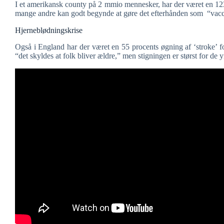
I et amerikansk county på 2 mmio mennesker, har der været en 123
mange andre kan godt begynde at gøre det efterhånden som “vacci
Hjerneblødningskrise
Også i England har der været en 55 procents øgning af ‘stroke’ f
“det skyldes at folk bliver ældre,” men stigningen er størst for de 