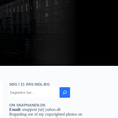
SØG I 21 ÅRS INDLÆG
OM SNAPHANEN.DK
Email:
snappost [at] yahoo.dk
Regarding use of my copyrighted photos on