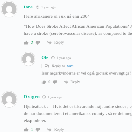
tora
1 year ago
Flere afrikanere ol i uk nå enn 2004
“How Does Stroke Affect African American Populations? A
have a stroke (cerebrovascular disease), as compared to th
Reply
2
Ole
1 year ago
Reply to
tora
Især negerkvinderne er vel også grotesk overvægtige?
Reply
0
Dragen
1 year ago
Hjerteattack : – Hvis det er tilsvarende højt andre steder , 
de har documenteret i et amerikansk county , så er det meget
eksploderer.
Reply
1