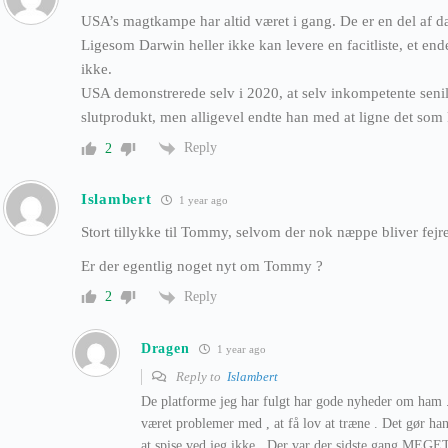
USA’s magtkampe har altid været i gang. De er en del af 
Ligesom Darwin heller ikke kan levere en facitliste, et en
ikke.
USA demonstrerede selv i 2020, at selv inkompetente senil
slutprodukt, men alligevel endte han med at ligne det so
Reply
2
Islambert
1 year ago
Stort tillykke til Tommy, selvom der nok næppe bliver fejre
Er der egentlig noget nyt om Tommy ?
Reply
2
Dragen
1 year ago
Reply to
Islambert
De platforme jeg har fulgt har gode nyheder om ham .
været problemer med , at få lov at træne . Det gør h
at spise ved jeg ikke . Der var der sidste gang MEGET