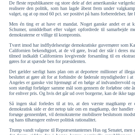
De fleste republikanere og store dele af det amerikanske vælgerk
realisere den politik, som han lagde åbent frem under valgkam
valget, og at op mod 60 pct. ser positivt på hans forberedelser, fø
Men én ting er at have et mandat. Noget ganske andet er at k
Schumer, umiddelbart efter valget opfordrede til samarbejde me
demokraterne er villige til kompromis.
Tvært imod har indflydelsesrige demokratiske guvernører som Ka
Californien bekendtgjort, at de vil gøre, hvad der står i deres m
tilmed indkaldt Californiens lovgivende forsamling til en ekstr
gøres for at spænde ben for præsidenten.
Det gælder særligt hans plan om at deportere millioner af illeg
besluttet at gøre alt for at forhindre de føderale myndigheder i a
Angeles er ganske vist hjemsøgt af en bølge af indvandrervold og
som stædigt forfølger samme mål som gennem de forløbne otte 
for enhver pris. Og hvis det går ud over borgerne, kan de ikke tage 
Så ingen skal forledes til at tro, at den værste magtkamp er
demokratisk side er der netop tale om en magtkamp, der handler
forsøge gennemført, vil demokraterne mobilisere beslutsom modst
og hans tilhængere enhver politisk rationalitet.
Trump vandt valgene til Repræsentanternes Hus og Senatet, men d