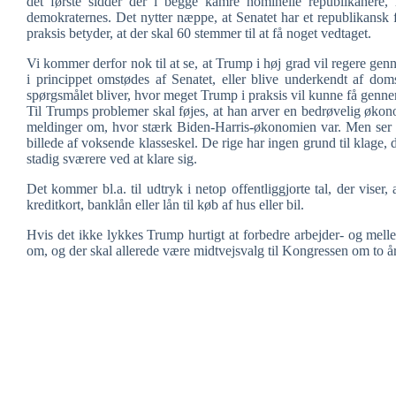
det første sidder der i begge kamre nominelle republikanere
demokraternes. Det nytter næppe, at Senatet har et republikansk f
praksis betyder, at der skal 60 stemmer til at få noget vedtaget.
Vi kommer derfor nok til at se, at Trump i høj grad vil regere ge
i princippet omstødes af Senatet, eller blive underkendt af dom
spørgsmålet bliver, hvor meget Trump i praksis vil kunne få genne
Til Trumps problemer skal føjes, at han arver en bedrøvelig øko
meldinger om, hvor stærk Biden-Harris-økonomien var. Men ser m
billede af voksende klasseskel. De rige har ingen grund til klage,
stadig sværere ved at klare sig.
Det kommer bl.a. til udtryk i netop offentliggjorte tal, der vise
kreditkort, banklån eller lån til køb af hus eller bil.
Hvis det ikke lykkes Trump hurtigt at forbedre arbejder- og mell
om, og der skal allerede være midtvejsvalg til Kongressen om to år