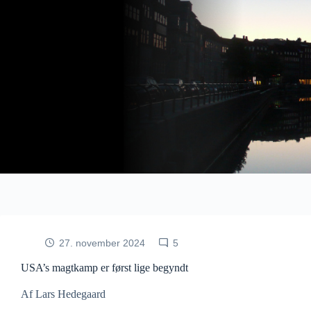
Fortsæt
til
indhold
27. november 2024
5
USA’s magtkamp er først lige begyndt
Af Lars Hedegaard