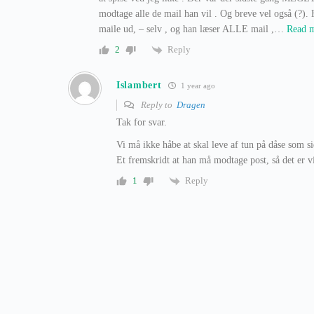
modtage alle de mail han vil . Og breve vel også (?).
maile ud, – selv , og han læser ALLE mail ,
…
Read 
Reply
2
Islambert
1 year ago
Reply to
Dragen
Tak for svar.
Vi må ikke håbe at skal leve af tun på dåse som s
Et fremskridt at han må modtage post, så det er v
Reply
1