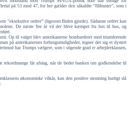
, hvis modstand mod Trumps MAGA-politik ikke står tilbage for
lertal på 53 mod 47, for her gælder den såkaldte ”filibuster”, som i
nnem ”eksekutive ordrer” (ligesom Biden gjorde). Sådanne ordrer kan
stolene. De næste fire år vil der blive kæmpet fra hus til hus, og
mført.
nomi. Op til valget blev amerikanerne bombarderet med triumferende
an på amerikanernes forbrugsmuligheder, tegner der sig et dystert
 derimod har Trumps vælgere, som i stigende grad er arbejderklassen,
r, at rekordmange får afslag, når de beder banken om godkendelse til
emklassens økonomiske vilkår, kan den positive stemning hurtigt slå
.