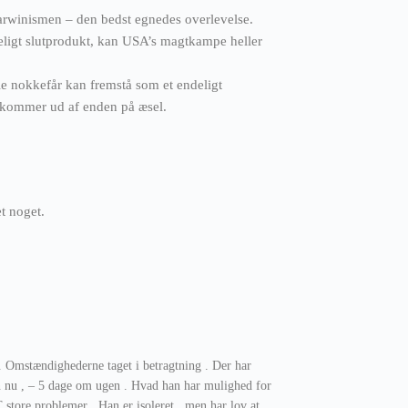
darwinismen – den bedst egnedes overlevelse.
deligt slutprodukt, kan USA’s magtkampe heller
e nokkefår kan fremstå som et endeligt
m kommer ud af enden på æsel.
t noget.
 Omstændighederne taget i betragtning . Der har
an nu , – 5 dage om ugen . Hvad han har mulighed for
 store problemer . Han er isoleret , men har lov at