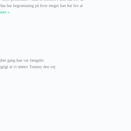
 Han har begrænsning på hvor meget han har lov at
more »
idste gang han var fængslet.
igtigt at vi støtter Tommy den vej.