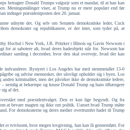
orps betragter Donald Trumps valgsejr som et mandat, til at han kan
pen. Meningsmålinger viser, at Trump nu er mere populær end før
r han indtager præsidentposten den 20. januar.
unne udnytte det. Og selv om Senatets demokratiske leder, Cuck
llem demokrater og republikanere, er der intet, som tyder på, at
thy Hochul i New York, J.B. Pritzker i Illinois og Gavin Newsom i
agt for at sabotere alt, hvad deres hadeobjekt står for. Newsom har
aordinær samling i december, hvor den skal overveje, hvad der kan
ale indvandrere. Bystyret i Los Angeles har med stemmetallet 13-0
t pågribe og udvise mennesker, der ulovligt opholder sig i byen. Los
 anden kriminalitet, men det påvirker ikke de demokratiske ledere,
år – nemlig at bekæmpe og knuse Donald Trump og hans tilhængere
sig af det.
 overstået med præsidentvalget. Den er kun lige begyndt. Og fra
 om at bevare magten og ikke om politik. Uanset hvad Trump måtte
and. For demokraterne og deres medier overtrumfer hadet til Trump
et er tvivlsomt, hvor megen lovgivning, han kan få gennemført. For