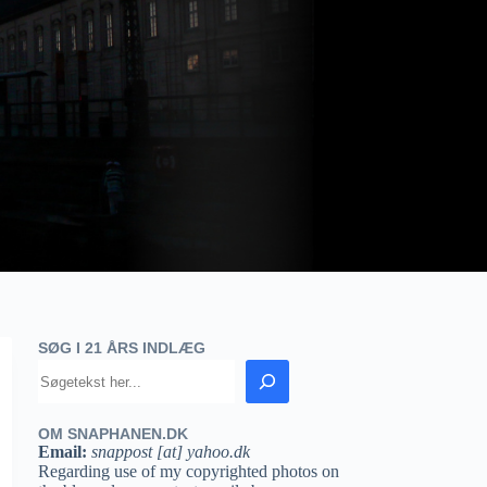
SØG I 21 ÅRS INDLÆG
OM SNAPHANEN.DK
Email:
snappost [at] yahoo.dk
Regarding use of my copyrighted photos on