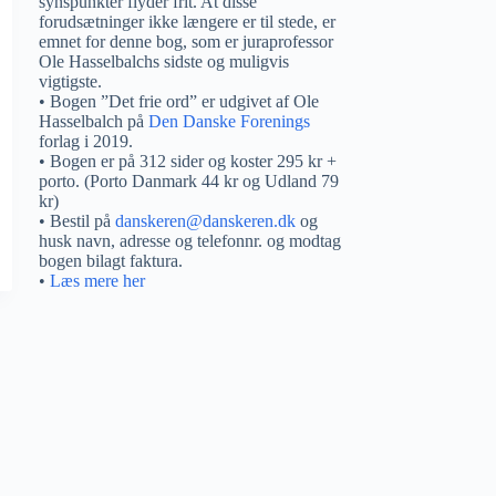
synspunkter flyder frit. At disse
forudsætninger ikke længere er til stede, er
emnet for denne bog, som er juraprofessor
Ole Hasselbalchs sidste og muligvis
vigtigste.
• Bogen ”Det frie ord” er udgivet af Ole
Hasselbalch på
Den Danske Forenings
forlag i 2019.
• Bogen er på 312 sider og koster 295 kr +
porto. (Porto Danmark 44 kr og Udland 79
kr)
• Bestil på
danskeren@danskeren.dk
og
husk navn, adresse og telefonnr. og modtag
bogen bilagt faktura.
•
Læs mere her