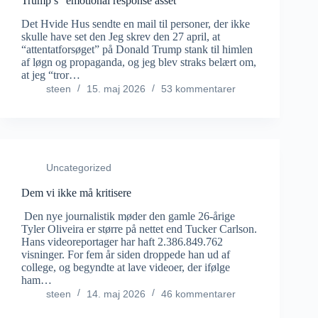
Trump’s “emotional response asset”
Det Hvide Hus sendte en mail til personer, der ikke
skulle have set den Jeg skrev den 27 april, at
“attentatforsøget” på Donald Trump stank til himlen
af løgn og propaganda, og jeg blev straks belært om,
at jeg “tror…
steen
15. maj 2026
53 kommentarer
Uncategorized
Dem vi ikke må kritisere
Den nye journalistik møder den gamle 26-årige
Tyler Oliveira er større på nettet end Tucker Carlson.
Hans videoreportager har haft 2.386.849.762
visninger. For fem år siden droppede han ud af
college, og begyndte at lave videoer, der ifølge
ham…
steen
14. maj 2026
46 kommentarer