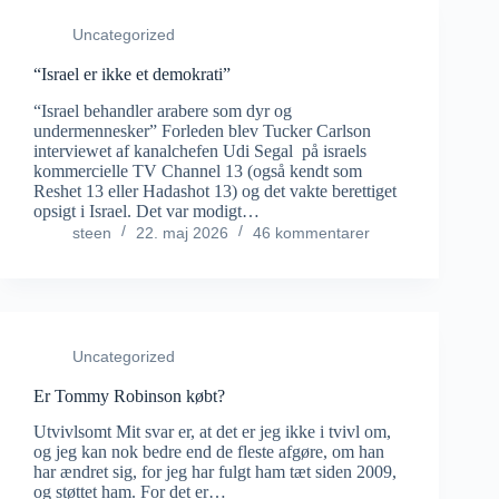
Uncategorized
“Israel er ikke et demokrati”
“Israel behandler arabere som dyr og
undermennesker” Forleden blev Tucker Carlson
interviewet af kanalchefen Udi Segal på israels
kommercielle TV Channel 13 (også kendt som
Reshet 13 eller Hadashot 13) og det vakte berettiget
opsigt i Israel. Det var modigt…
steen
22. maj 2026
46 kommentarer
Uncategorized
Er Tommy Robinson købt?
Utvivlsomt Mit svar er, at det er jeg ikke i tvivl om,
og jeg kan nok bedre end de fleste afgøre, om han
har ændret sig, for jeg har fulgt ham tæt siden 2009,
og støttet ham. For det er…