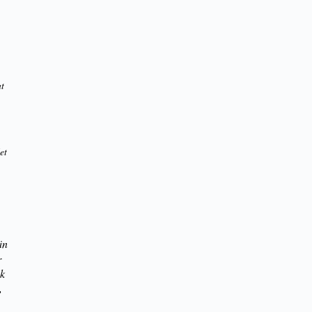
at
et
’
än
r
sk
,