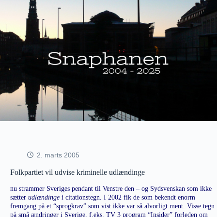
2. marts 2005
Folkpartiet vil udvise kriminelle udlændinge
nu strammer Sveriges pendant til Venstre den – og Sydsvenskan som ikke
sætter
udlændinge
i citationstegn. I 2002 fik de som bekendt enorm
fremgang på et “sprogkrav” som vist ikke var så alvorligt ment. Visse tegn
på små ændringer i Sverige, f.eks. TV 3 program “Insider” forleden om