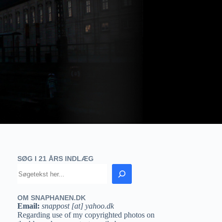
SØG I 21 ÅRS INDLÆG
OM SNAPHANEN.DK
Email:
snappost [at] yahoo.dk
Regarding use of my copyrighted photos on