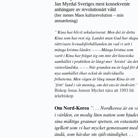
Jan Myrdal Sveriges mest konsekvente
anhängare av revolutionärt våld
(her menes Maos kulturevolution – min
anmærkning)
’’Kina har blivit sekulariserat. Men det är detta
Kina som har rest sig. Landet utan Gud har skap
rättvisare levnadsförhållanden än vad vi sett i
många kristna länder. – – – Många kristna som
varit i Kina har frågat sig om inte det kinesiska
samhället i praktiken är långt mer ’kristet’ än det
västerländska. – – – När grunden nu är lagd för d
nya samhället ökar också de individuella
friheterna. Men vägen är lång innan Kina är ett
’fritt’ land i vår mening, om det ens är önskvärt.’
Biskop Jonas Jonson Mycket nära att 1993 bli
ärkebiskop
Om Nord-Korea
’’. . . Nordkorea är en v
i världen, en modig liten nation som bjude
sina mäktiga grannar spetsen, en ostasiati
igelkott som vi har mycket gemensamt med
ändå, som hävdar sin självständighet. . .