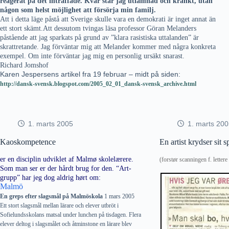
reagerat på det inträffade. Kvar står jag utlämnad och kränkt, utan
någon som helst möjlighet att försörja min familj.
Att i detta läge påstå att Sverige skulle vara en demokrati är inget annat än
ett stort skämt.Att dessutom tvingas läsa professor Göran Melanders
påstående att jag sparkats på grund av ”klara rasistiska uttalanden” är
skrattretande. Jag förväntar mig att Melander kommer med några konkreta
exempel. Om inte förväntar jag mig en personlig ursäkt snarast.
Richard Jomshof
Karen Jespersens artikel fra 19 februar – midt på siden:
http://dansk-svensk.blogspot.com/2005_02_01_dansk-svensk_archive.html
1. marts 2005
1. marts 20
Kaoskompetence
En artist krydser sit s
er en disciplin udviklet af Malmø skolelærere.
(forstør scanningen f. letter
Som man ser er der hårdt brug for den. “Art-
grupp” har jeg dog aldrig hørt om:
Malmö
En greps efter slagsmål på Malmöskola
1 mars 2005
Ett stort slagsmål mellan lärare och elever utbröt i
Sofielundsskolans matsal under lunchen på tisdagen. Flera
elever deltog i slagsmålet och åtminstone en lärare blev