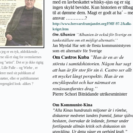
med en lavbeskattet whisky-sjus og er sig
ingen skyld bevidst. Kun historien er tilba
til at dømme dem. Magt er godt at ha´ – m
ansvar …………?
http://www.forsvarsframjandet.org/FMF-97-2/kalla-
kriget.htm
Om Albanien
’’Albanien är också för Sverige en
tankeställare om ett möjligt alternativ.’’
Jan Myrdal Har sett de flesta kommuniststyren
som ett alternativ för Sverige
 jeg er en tyk, øldrikkende ,
Om Castros Kuba
’’Han är en av de
erne slå et slag for svenskernes
 “artist”. Det er jo ikke rigtig
största i samtidshistorien. Någon har sagt
 , Lille Palle – og Wiehe , er
att han är för stor för sin ö. Castro ser allt 
erer med sit publikum af
ett mycket långt perspektiv. Han är en
tøtter, eller er publikummet
encyklopedist och har närmast en
regengård look -alikes ?
renässansfurstes drag.’’
Pierre Schori Biträdande utrikesminister
Om Kommunist-Kina
’’Alla Kinas hundratals miljoner är i rörelse,
diskuterar medvetet landets framtid, fattar själv
besluten, övervakar de ledande, formar under
fortlöpande allmän kritik och diskussion sin
utveckling. Ur detta växer en oerhörd kraft.’’