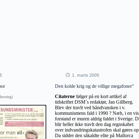
05
1. marts 2005
por
Den kolde krig og de villige megafoner"
Citaterne
følger på en kort artikel af
e læsning)
tidskriftet DSM´s redaktør, Jan Gillberg.
Blev der travlt ved håndvansken i v.
kommunismens fald i 1990 ? Næh, i en vis
forstand er muren aldrig faldet i Sverige. D
blir heller ikke travlt den dag regnskabet
over indvandringskatastrofen skal gøres op
Da sidder den såkaldte elite på Mallorca