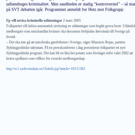
udlændinges kriminalitet. Men sandheden er stadig “kontroversiel” – så ma
på SVT debatten igår. Programmet anmeldt for Hetz mot Folkgrupp:
Fp vill utvisa kriminella utlänningar
2 mars 2005
Folkpartiet vill införa automatisk utvisning av utlänningar som begått grova brott. Utländs
medborgare som misshandlat kvinnor ska dessutom förbjudas återvända till Sverige på
livstid.
– Det ska inte gå att missbruka gästfriheten i Sverige, säger Mauricio Rojas, partiets
flyktingpolitiske talesman. På en presskonferens i dag presenterar folkpartiet ett nytt
flyktingpolitiskt program. Det kan bli en lika het potatis som förslaget inför valet 2002 att
kräva språktest som villkor för svenskt medborgarskap.
http://w1.sydsvenskan.se//Article.jsp?article=10111361