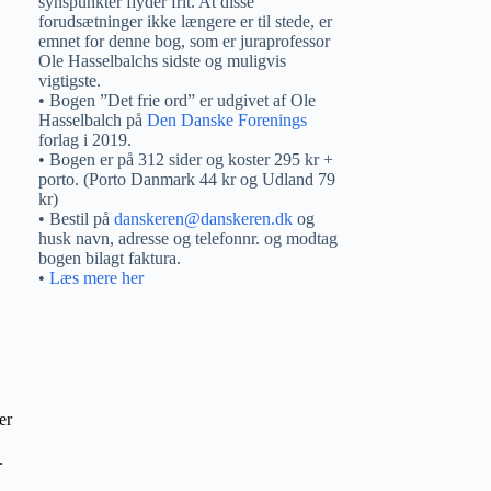
synspunkter flyder frit. At disse
forudsætninger ikke længere er til stede, er
emnet for denne bog, som er juraprofessor
Ole Hasselbalchs sidste og muligvis
vigtigste.
• Bogen ”Det frie ord” er udgivet af Ole
Hasselbalch på
Den Danske Forenings
forlag i 2019.
• Bogen er på 312 sider og koster 295 kr +
porto. (Porto Danmark 44 kr og Udland 79
kr)
• Bestil på
danskeren@danskeren.dk
og
husk navn, adresse og telefonnr. og modtag
bogen bilagt faktura.
•
Læs mere her
er
.