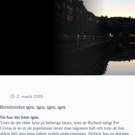
Fortsæt
til
indhold
2. marts 2005
Berufsverbot igen, igen, igen, igen
Nu har det hänt igen.
Trots att det råder brist på behöriga lärare, trots att Richard enligt Pro
Civitas är en av de populäraste lärare man någonsin haft och trots att han
aldrig låtit sina egna åsikter prägla undervisningen, förlorar han nu återigen