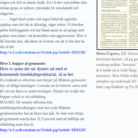
slagen och fick en dansk skalle. En f d elev som jobbar nära
skolan greps av polisen, misstänkt för misshandel och
olaga hot……………
– ……Inget blod syntes och ingen behövde uppsöka
sjukhus men det här är allvarligt, säger rektor. Vi försöker
jobba förebyggande och har bland annat en art-grupp med
pojkar som tränas i att kontrollera sina aggressioner. Men vi
får försöka mer, alla lärare är överens om att vi inte kan ha
det så här.
http://w1.sydsvenskan.se//Article.jsp?article=10111302
Metro Express, 1/3
: Selvom
fascistoid dansker, vil jeg g
Hver 3. hopper af gymnasiet:
sondring mellem “konstnär” og
Hvis vi synes det ser dystert ud med et
til at holde ud at Jodle Birge
kommende kundskabsproletariat, så se her:
kunstnere. Mon Wiehe kollid
En tredjedel av eleverna som börjar på Malmös gymnasier
arbejdere og studerende DF s
har så dåliga kunskaper i svenska att de behöver extra stöd
lutter ung-Radikale og Per B
för att ens klara av undervisningen. Nästan var tredje elev
hoppar också av sin utbildning.
MALMÖ. De senaste siffrorna från
utbildningsförvaltningen visar hur svårt Malmös
gymnasieskolor har att klara sina mål. Av dem som börjar
på gymnasiet misslyckas 31,5 procent med att fullfölja sin
utbildning inom fem år.
http://w1.sydsvenskan.se//Article.jsp?article=10111243