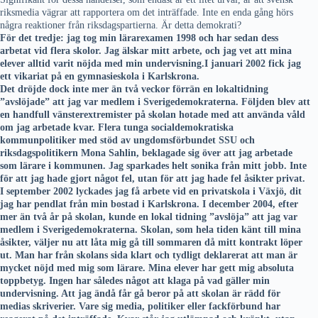
riksmedia vägrar att rapportera om det inträffade. Inte en enda gång hörs
några reaktioner från riksdagspartierna. Är detta demokrati?
För det tredje: jag tog min lärarexamen 1998 och har sedan dess
arbetat vid flera skolor. Jag älskar mitt arbete, och jag vet att mina
elever alltid varit nöjda med min undervisning.I januari 2002 fick jag
ett vikariat på en gymnasieskola i Karlskrona.
Det dröjde dock inte mer än två veckor förrän en lokaltidning
”avslöjade” att jag var medlem i Sverigedemokraterna. Följden blev att
en handfull vänsterextremister på skolan hotade med att använda våld
om jag arbetade kvar. Flera tunga socialdemokratiska
kommunpolitiker med stöd av ungdomsförbundet SSU och
riksdagspolitikern Mona Sahlin, beklagade sig över att jag arbetade
som lärare i kommunen. Jag sparkades helt sonika från mitt jobb. Inte
för att jag hade gjort något fel, utan för att jag hade fel åsikter privat.
I september 2002 lyckades jag få arbete vid en privatskola i Växjö, dit
jag har pendlat från min bostad i Karlskrona. I december 2004, efter
mer än två år på skolan, kunde en lokal tidning ”avslöja” att jag var
medlem i Sverigedemokraterna. Skolan, som hela tiden känt till mina
åsikter, väljer nu att låta mig gå till sommaren då mitt kontrakt löper
ut. Man har från skolans sida klart och tydligt deklarerat att man är
mycket nöjd med mig som lärare. Mina elever har gett mig absoluta
toppbetyg. Ingen har således något att klaga på vad gäller min
undervisning. Att jag ändå får gå beror på att skolan är rädd för
medias skriverier. Vare sig media, politiker eller fackförbund har