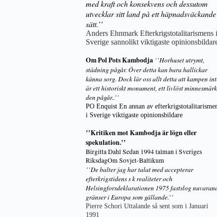
med kraft och konsekvens och dessutom
utvecklar sitt land på ett häpnadsväckande
sätt.’’
Anders Ehnmark Efterkrigstotalitarismens 
Sverige sannolikt viktigaste opinionsbildar
Om Pol Pots Kambodja
’’Horhuset utrymt,
städning pågår. Över detta kan bara hallickar
känna sorg. Dock lär oss allt detta att kampen int
är ett historiskt monument, ett livlöst minnesmärk
den pågår..’’
PO Enquist En annan av efterkrigstotalitarisme
i Sverige viktigaste opinionsbildare
’’Kritiken mot Kambodja är lögn eller
spekulation.’’
Birgitta Dahl Sedan 1994 talman i Sveriges
RiksdagOm Sovjet-Baltikum
’’De balter jag har talat med accepterar
efterkrigstidens s k realiteter och
Helsingforsdeklarationen 1975 fastslog nuvaran
gränser i Europa som gällande.’’
Pierre Schori Uttalande så sent som i Januari
1991