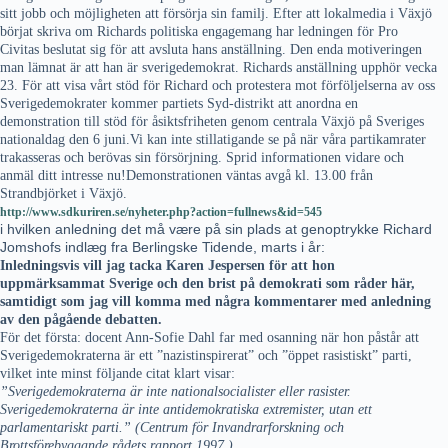
sitt jobb och möjligheten att försörja sin familj. Efter att lokalmedia i Växjö
börjat skriva om Richards politiska engagemang har ledningen för Pro
Civitas beslutat sig för att avsluta hans anställning. Den enda motiveringen
man lämnat är att han är sverigedemokrat.
Richards anställning upphör vecka
23. För att visa vårt stöd för Richard och protestera mot förföljelserna av oss
Sverigedemokrater kommer partiets Syd-distrikt att anordna en
demonstration till stöd för åsiktsfriheten genom centrala Växjö på Sveriges
nationaldag den 6 juni.Vi kan inte stillatigande se på när våra partikamrater
trakasseras och berövas sin försörjning. Sprid informationen vidare och
anmäl ditt intresse nu!Demonstrationen väntas avgå kl. 13.00 från
Strandbjörket i Växjö.
http://www.sdkuriren.se/nyheter.php?action=fullnews&id=545
i hvilken anledning det må være på sin plads at genoptrykke Richard
Jomshofs indlæg fra Berlingske Tidende, marts i år:
Inledningsvis vill jag tacka Karen Jespersen för att hon
uppmärksammat Sverige och den brist på demokrati som råder här,
samtidigt som jag vill komma med några kommentarer med anledning
av den pågående debatten.
För det första: docent Ann-Sofie Dahl far med osanning när hon påstår att
Sverigedemokraterna är ett ”nazistinspirerat” och ”öppet rasistiskt” parti,
vilket inte minst följande citat klart visar:
”Sverigedemokraterna är inte nationalsocialister eller rasister.
Sverigedemokraterna är inte antidemokratiska extremister, utan ett
parlamentariskt parti.” (Centrum för Invandrarforskning och
Brottsförebyggande rådets rapport 1997.)