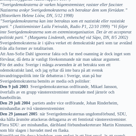
”Sverigedemokraterna är varken högerextremister, rasister eller fascister.
Nazisterna avskyr Sverigedemokraterna och betraktar dem som förrädare.”
(Historikern Helene Lööw, DN, 5/12 1998)
”Sverigedemokraterna kan inte betraktas som ett nazistiskt eller rasistiskt
parti.” (Justitieminister Laila Freivalds, Radio P1, 22/10 1999) ”Vi följer
inte Sverigedemokraterna som en extremistorganisation. Det är ett accepterat
politiskt parti.” (Margareta Linderoth, enhetschef vid Säpo, DN, 8/5 2002)
Sverigedemokraterna är i själva verket ett demokratiskt parti som tar avstånd
från alla former av totalitarism.
Att Ann-Sofie Dahl ignorerar fakta och far med osanning är dock inget som
förvånar, då detta är vanligt förekommande när man saknar argument.
För det andra: Sverige i många avseenden är att betrakta som ett
odemokratiskt land, och jag syftar då inte bara på att svensk
invandringspolitik inte får debatteras i Sverige, utan på hur
Sverigedemokraterna bemöts av media och politiker:
Den 9 juli 2003
: Sverigedemokraternas ordförande, Mikael Jansson,
överfalls av en grupp vänsterextremister utrustade med järnrör och
basebollträn.
Den 29 juli 2004
: partiets andre vice ordförande, Johan Rinderheim,
misshandlas av två vänsterextremister.
Den 29 januari 2005
: när Sverigedemokraternas ungdomsförbund, SDU,
ska hålla årsmöte attackeras deltagarna av ett femtiotal vänsterextremister.
Flera SDU: are misshandlas, däribland förbundssekreterare Martin Kinnunen,
som blir slagen i huvudet med en flaska.
Signifikant för dessa händelser, som endast är ett litet urval, är att svensk