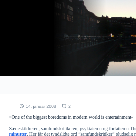
Fortsæt
til
indhold
14. januar 2008
2
»One of the biggest boredoms in modern world is entertainment«
Sædeskildreren, samfundskritikeren, psykiateren og forfatteren T
minutter
.
Her får det tyndslidte ord “samfundskritiker” pludselig 