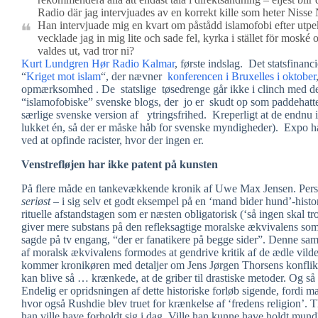
Radio där jag intervjuades av en korrekt kille som heter Nisse N
Han intervjuade mig en kvart om påstådd islamofobi efter utp
vecklade jag in mig lite och sade fel, kyrka i stället för moské 
valdes ut, vad tror ni?
Kurt Lundgren
Hør Radio Kalmar
, første indslag. Det statsfinan
“
Kriget mot islam
“, der nævner
konferencen i Bruxelles i oktober
opmærksomhed . De statslige tøsedrenge går ikke i clinch med de d
“islamofobiske” svenske blogs, der jo er skudt op som paddehatte
særlige svenske version af ytringsfrihed. Kreperligt at de endnu ik
lukket én, så der er måske håb for svenske myndigheder). Expo h
ved at opfinde racister, hvor der ingen er.
Venstrefløjen har ikke patent på kunsten
På flere måde en tankevækkende kronik af Uwe Max Jensen. Pers
seriøst –
i sig selv et godt eksempel på en ‘mand bider hund’-histor
rituelle afstandstagen som er næsten obligatorisk (‘så ingen skal
giver mere substans på den refleksagtige moralske ækvivalens som
sagde på tv engang, “der er fanatikere på begge sider”. Denne sam
af moralsk ækvivalens formodes at gendrive kritik af de ædle vilde
kommer kronikøren med detaljer om Jens Jørgen Thorsens konflikte
kan blive så … krænkede, at de griber til drastiske metoder. Og så
Endelig er opridsningen af dette historiske forløb sigende, fordi
hvor også Rushdie blev truet for krænkelse af ‘fredens religion’. 
han ville have forholdt sig i dag. Ville han kunne have holdt mund?