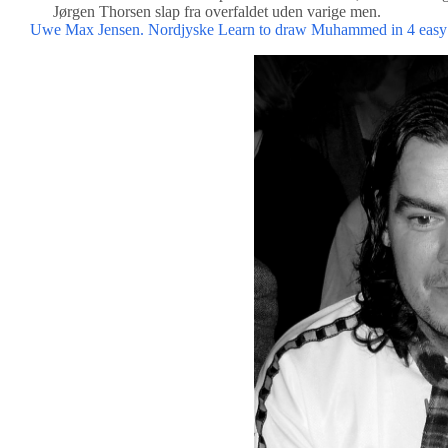
Jørgen Thorsen slap fra overfaldet uden varige men.
Uwe Max Jensen. Nordjyske
Learn to draw Muhammed in 4 easy 