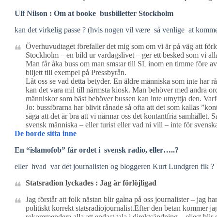
Ulf Nilson : Om at booke busbilletter Stockholm
kan det virkelig passe ? (hvis nogen vil være så venlige at komme
Överhuvudtaget förefaller det mig som om vi är på väg att för
Stockholm – en bild ur vardagslivet – ger ett besked som vi al
Man får åka buss om man sms:ar till SL inom en timme före a
biljett till exempel på Pressbyrån.
Låt oss se vad detta betyder. En äldre människa som inte har r
kan det vara mil till närmsta kiosk. Man behöver med andra ord
människor som bäst behöver bussen kan inte utnyttja den. Varf
Jo: bussförarna har blivit rånade så ofta att det som kallas ”k
säga att det är bra att vi närmar oss det kontantfria samhället. 
svensk människa – eller turist eller vad ni vill – inte för svens
De borde sitta inne
En “islamofob” får ordet i svensk radio, eller…..?
eller hvad var det journalisten og bloggeren Kurt Lundgren fik ?
Statsradion lyckades : Jag är förlöjligad
Jag förstår att folk nästan blir galna på oss journalister – jag h
politiskt korrekt statsradiojournalist.Efter den betan kommer ja
rekommendera alla att endast tala i direktsändning – eljest blir 