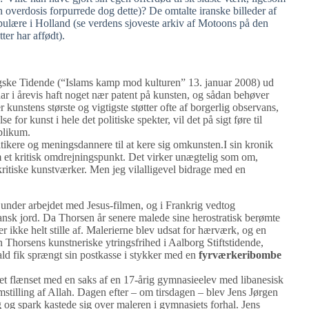
 overdosis forpurrede dog dette)? De omtalte iranske billeder af
ulære i Holland (se verdens sjoveste arkiv af Motoons på den
er har affødt).
ngske Tidende (“Islams kamp mod kulturen” 13. januar 2008) ud
ar i årevis haft noget nær patent på kunsten, og sådan behøver
unstens største og vigtigste støtter ofte af borgerlig observans,
for kunst i hele det politiske spekter, vil det på sigt føre til
ublikum.
litikere og meningsdannere til at kere sig omkunsten.I sin kronik
 et kritisk omdrejningspunkt. Det virker unægtelig som om,
kritiske kunstværker. Men jeg vilalligevel bidrage med en
n under arbejdet med Jesus-filmen, og i Frankrig vedtog
ansk jord. Da Thorsen år senere malede sine herostratisk berømte
r ikke helt stille af. Malerierne blev udsat for hærværk, og en
 Thorsens kunstneriske ytringsfrihed i Aalborg Stiftstidende,
ald fik sprængt sin postkasse i stykker med en
fyrværkeribombe
t flænset med en saks af en 17-årig gymnasieelev med libanesisk
stilling af Allah. Dagen efter – om tirsdagen – blev Jens Jørgen
 og spark kastede sig over maleren i gymnasiets forhal. Jens