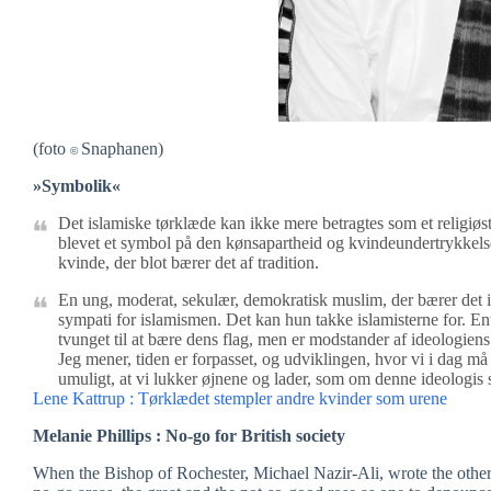
(foto
Snaphanen)
©
»Symbolik«
Det islamiske tørklæde kan ikke mere betragtes som et religiøst
blevet et symbol på den kønsapartheid og kvindeundertrykkelse
kvinde, der blot bærer det af tradition.
En ung, moderat, sekulær, demokratisk muslim, der bærer det is
sympati for islamismen. Det kan hun takke islamisterne for. Ent
tvunget til at bære dens flag, men er modstander af ideologiens
Jeg mener, tiden er forpasset, og udviklingen, hvor vi i dag må s
umuligt, at vi lukker øjnene og lader, som om denne ideologis sy
Lene Kattrup : Tørklædet stempler andre kvinder som urene
Melanie Phillips : No-go for British society
When the Bishop of Rochester, Michael Nazir-Ali, wrote the othe