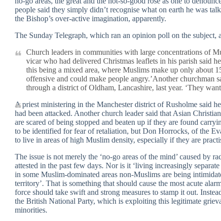
no-go areas, the great and the not-so-good rose as one to denoun
people said they simply didn’t recognise what on earth he was talk
the Bishop’s over-active imagination, apparently.
The Sunday Telegraph, which ran an opinion poll on the subject, a
Church leaders in communities with large concentrations of Mu
vicar who had delivered Christmas leaflets in his parish said 
this being a mixed area, where Muslims make up only about 15 p
offensive and could make people angry.’Another churchman sa
through a district of Oldham, Lancashire, last year. ‘They wan
A priest ministering in the Manchester district of Rusholme said h
had been attacked. Another church leader said that Asian Christian
are scared of being stopped and beaten up if they are found carryi
to be identified for fear of retaliation, but Don Horrocks, of the Ev
to live in areas of high Muslim density, especially if they are practi
The issue is not merely the ‘no-go areas of the mind’ caused by r
attested in the past few days. Nor is it ‘living increasingly separat
in some Muslim-dominated areas non-Muslims are being intimidated
territory’. That is something that should cause the most acute al
force should take swift and strong measures to stamp it out. Instead
the British National Party, which is exploiting this legitimate griev
minorities.