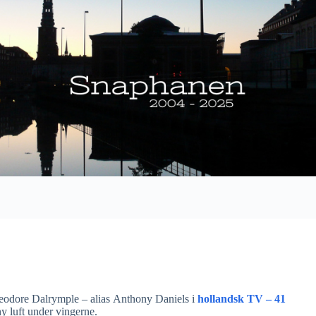
heodore Dalrymple – alias Anthony Daniels i
hollandsk TV – 41
ny luft under vingerne.