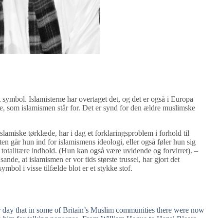
 symbol. Islamisterne har overtaget det, og det er også i Europa
, som islamismen står for. Det er synd for den ældre muslimske
lamiske tørklæde, har i dag et forklaringsproblem i forhold til
en går hun ind for islamismens ideologi, eller også føler hun sig
 totalitære indhold. (Hun kan også være uvidende og forvirret). –
ande, at islamismen er vor tids største trussel, har gjort det
mbol i visse tilfælde blot er et stykke stof.
r day that in some of Britain’s Muslim communities there were now