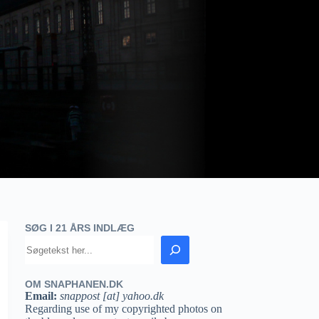
SØG I 21 ÅRS INDLÆG
OM SNAPHANEN.DK
Email:
snappost [at] yahoo.dk
Regarding use of my copyrighted photos on