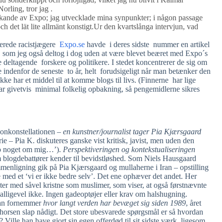
orling, tror jag .
ekande av Expo; jag utvecklade mina synpunkter; i någon passage
och det lät lite allmänt konstigt.Ur den kvartslånga intervjun, vad
cierede racistjægere
Expo.se
havde i deres sidste nummer en artikel
, som jeg også deltog i dog uden at være blevet beæret med Expo´s
eltagende forskere og politikere. I stedet koncentrerer de sig om
 indenfor de seneste to år, helt forudsigeligt når man betænker den
ke har et middel til at komme blogs til livs. (Finnerne har lige
ar givetvis minimal folkelig opbakning, så pengemidlerne sikres
onkonstellationen –
en kunstner/journalist tager Pia Kjærsgaard
ie – Pia K. diskuteres ganske vist kritisk, javist, men uden den
 tro noget om mig…’).
Perspektiveringen og kontekstualiseringen
 blogdebattører kender til bevidstløshed. Som Niels Hausgaard
menligning gik på Pia Kjærsgaard og mullaherne i Iran – opstilling
 med et ‘vi er ikke bedre selv’. Det ene ophæver det andet. Her
r med såvel kristne som muslimer, som viser, at også førstnævnte
 alligevel ikke. Ingen gadeoptøjer eller krav om halshugning.
 man fornemmer
hvor langt verden har bevæget sig siden 1989
, året
Thorsen slap nådigt. Det store ubesvarede spørgsmål er så hvordan
 Ville han have gjort sin egen offerdød til sit sidste værk, ligesom