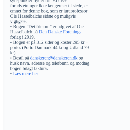
synspunkter flyder frit. At disse
forudsætninger ikke længere er til stede, er
emnet for denne bog, som er juraprofessor
Ole Hasselbalchs sidste og muligvis
vigtigste.
• Bogen ”Det frie ord” er udgivet af Ole
Hasselbalch på
Den Danske Forenings
forlag i 2019.
• Bogen er på 312 sider og koster 295 kr +
porto. (Porto Danmark 44 kr og Udland 79
kr)
• Bestil på
danskeren@danskeren.dk
og
husk navn, adresse og telefonnr. og modtag
bogen bilagt faktura.
•
Læs mere her