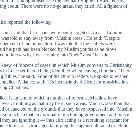
ce him for talking nonsense. From William Hague to Hazel Blears,
ing about. There were no no-go areas, they cried. All a figment of
lso reported the following:
slims said that Christians were being targeted. An east London
he was told to stay away from ‘Muslim areas’. He said: ‘Despite
er cent of the population, I was told that the leaflets were
id his path had been blocked by Muslim youths as he drove
ted to know why I was coming into “their” area,’ he said.
e knew of ‘dozens of cases’ in which Muslim converts to Christianity
s in Leicester feared being identified when leaving churches. ‘They
ng Bibles,’ he said. None of the church leaders we spoke to wished
angelical Alliance, said: ‘It’s increasingly difficult for non-Muslims
sing Christians.’
adical Islamism, to which a number of reformist Muslims have
e lives’, troubling as that may be in such areas. Much worse than that,
 or attacked on the grounds that they have trespassed into ‘Muslim
arm, so much so that any normally functioning government and police
 they are ignoring it — thus also acting as a recruiting sergeant for
ance to mask its true agenda of prejudice against all racial or ethnic