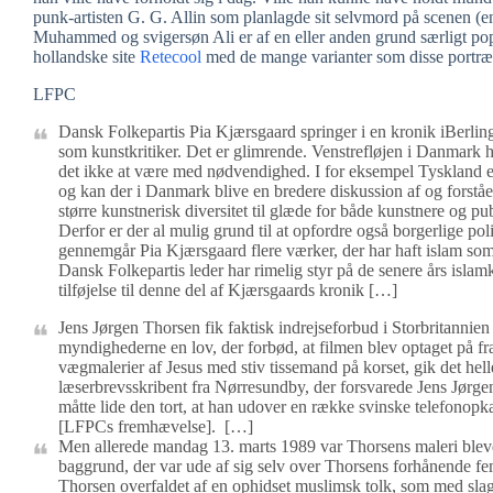
punk-artisten G. G. Allin som planlagde sit selvmord på scenen (en
Muhammed og svigersøn Ali er af en eller anden grund særligt pop
hollandske site
Retecool
med de mange varianter som disse portrætt
LFPC
Dansk Folkepartis Pia Kjærsgaard springer i en kronik iBerli
som kunstkritiker. Det er glimrende. Venstrefløjen i Danmark h
det ikke at være med nødvendighed. I for eksempel Tyskland er k
og kan der i Danmark blive en bredere diskussion af og forståelse 
større kunstnerisk diversitet til glæde for både kunstnere og p
Derfor er der al mulig grund til at opfordre også borgerlige po
gennemgår Pia Kjærsgaard flere værker, der har haft islam som
Dansk Folkepartis leder har rimelig styr på de senere års islam
tilføjelse til denne del af Kjærsgaards kronik […]
Jens Jørgen Thorsen fik faktisk indrejseforbud i Storbritannie
myndighederne en lov, der forbød, at filmen blev optaget på fr
vægmalerier af Jesus med stiv tissemand på korset, gik det helle
læserbrevsskribent fra Nørresundby, der forsvarede Jens Jørgen
måtte lide den tort, at han udover en række svinske telefonopk
[LFPCs fremhævelse]. […]
Men allerede mandag 13. marts 1989 var Thorsens maleri bleve
baggrund, der var ude af sig selv over Thorsens forhånende fem
Thorsen overfaldet af en ophidset muslimsk tolk, som med slag