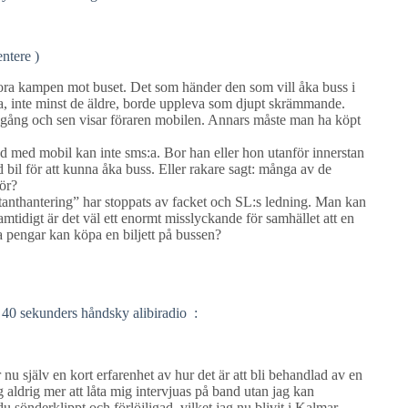
ntere )
lora kampen mot buset. Det som händer den som vill åka buss i
la, inte minst de äldre, borde uppleva som djupt skrämmande.
vgång och sen visar föraren mobilen. Annars måste man ha köpt
åd med mobil kan inte sms:a. Bor han eller hon utanför innerstan
 bil för att kunna åka buss. Eller rakare sagt: många av de
ör?
ontanthantering” har stoppats av facket och SL:s ledning. Man kan
Samtidigt är det väl ett enormt misslyckande för samhället att en
ka pengar kan köpa en biljett på bussen?
 40 sekunders håndsky alibiradio :
ar nu själv en kort erfarenhet av hur det är att bli behandlad av en
g aldrig mer att låta mig intervjuas på band utan jag kan
du sönderklippt och förlöjligad, vilket jag nu blivit i Kalmar