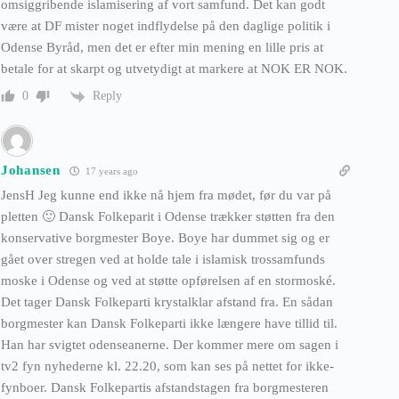
omsiggribende islamisering af vort samfund. Det kan godt
være at DF mister noget indflydelse på den daglige politik i
Odense Byråd, men det er efter min mening en lille pris at
betale for at skarpt og utvetydigt at markere at NOK ER NOK.
Reply
0
Johansen
17 years ago
JensH Jeg kunne end ikke nå hjem fra mødet, før du var på
pletten 🙂 Dansk Folkeparit i Odense trækker støtten fra den
konservative borgmester Boye. Boye har dummet sig og er
gået over stregen ved at holde tale i islamisk trossamfunds
moske i Odense og ved at støtte opførelsen af en stormoské.
Det tager Dansk Folkeparti krystalklar afstand fra. En sådan
borgmester kan Dansk Folkeparti ikke længere have tillid til.
Han har svigtet odenseanerne. Der kommer mere om sagen i
tv2 fyn nyhederne kl. 22.20, som kan ses på nettet for ikke-
fynboer. Dansk Folkepartis afstandstagen fra borgmesteren