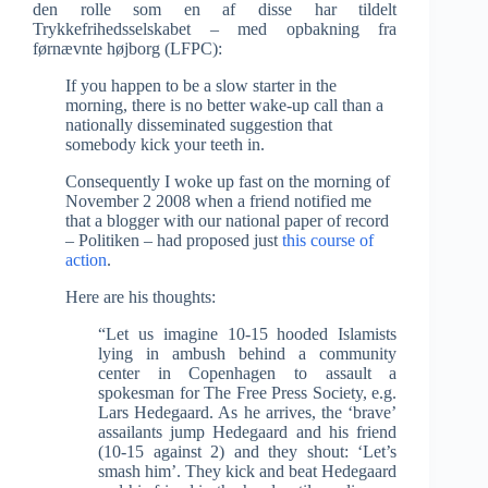
den rolle som en af disse har tildelt
Trykkefrihedsselskabet – med opbakning fra
førnævnte højborg (LFPC):
If you happen to be a slow starter in the
morning, there is no better wake-up call than a
nationally disseminated suggestion that
somebody kick your teeth in.
Consequently I woke up fast on the morning of
November 2 2008 when a friend notified me
that a blogger with our national paper of record
– Politiken – had proposed just
this course of
action
.
Here are his thoughts:
“Let us imagine 10-15 hooded Islamists
lying in ambush behind a community
center in Copenhagen to assault a
spokesman for The Free Press Society, e.g.
Lars Hedegaard. As he arrives, the ‘brave’
assailants jump Hedegaard and his friend
(10-15 against 2) and they shout: ‘Let’s
smash him’. They kick and beat Hedegaard