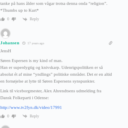
tanke på hans ålder som vågar trotsa denna onda “religion”.
*Thumbs up to Kurt*
Reply
0
Johansen
17 years ago
JensH
Søren Espersen is my kind of man.
Han er superdygtig og knivskarp. Udenrigspolitiken er så
absolut ét af mine “yndlings” politiske områder. Det er en altid
en fornøjelse at lytte til Søren Espersens synspunkter.
Link til viceborgmester, Alex Ahrendtsens udmelding fra
Dansk Folkeparti i Odense:
http://www.tv2fyn.dk/video/17991
Reply
0