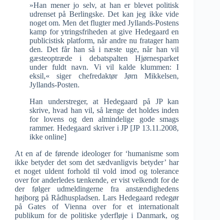
»Han mener jo selv, at han er blevet politisk
udrenset på Berlingske. Det kan jeg ikke vide
noget om. Men det flugter med Jyllands-Postens
kamp for ytringsfriheden at give Hedegaard en
publicistisk platform, når andre nu fratager ham
den. Det får han så i næste uge, når han vil
gæsteoptræde i debatspalten Hjørnesparket
under fuldt navn. Vi vil kalde klummen: I
eksil,« siger chefredaktør Jørn Mikkelsen,
Jyllands-Posten.
Han understreger, at Hedegaard på JP kan
skrive, hvad han vil, så længe det holdes inden
for lovens og den almindelige gode smags
rammer. Hedegaard skriver i JP [JP 13.11.2008,
ikke online]
At en af de førende ideologer for ‘humanisme som
ikke betyder det som det sædvanligvis betyder’ har
et noget uldent forhold til vold imod og tolerance
over for anderledes tænkende, er vist velkendt for de
der følger udmeldingerne fra anstændighedens
højborg på Rådhuspladsen. Lars Hedegaard redegør
på Gates of Vienna over for et internationalt
publikum for de politiske yderfløje i Danmark, og