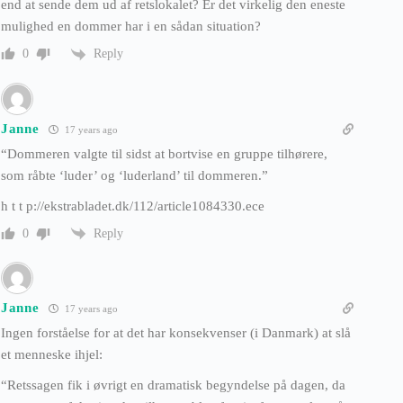
end at sende dem ud af retslokalet? Er det virkelig den eneste
mulighed en dommer har i en sådan situation?
Reply
0
Janne
17 years ago
“Dommeren valgte til sidst at bortvise en gruppe tilhørere,
som råbte ‘luder’ og ‘luderland’ til dommeren.”
h t t p://ekstrabladet.dk/112/article1084330.ece
Reply
0
Janne
17 years ago
Ingen forståelse for at det har konsekvenser (i Danmark) at slå
et menneske ihjel:
“Retssagen fik i øvrigt en dramatisk begyndelse på dagen, da