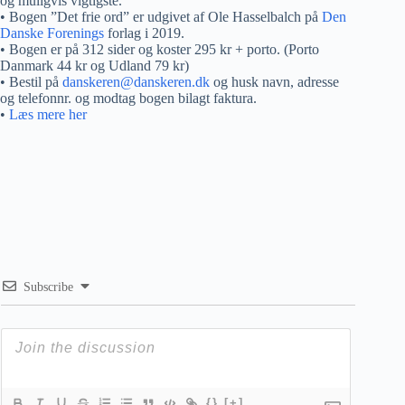
og muligvis vigtigste.
• Bogen ”Det frie ord” er udgivet af Ole Hasselbalch på
Den
Danske Forenings
forlag i 2019.
• Bogen er på 312 sider og koster 295 kr + porto. (Porto
Danmark 44 kr og Udland 79 kr)
• Bestil på
danskeren@danskeren.dk
og husk navn, adresse
og telefonnr. og modtag bogen bilagt faktura.
•
Læs mere her
Subscribe
{}
[+]