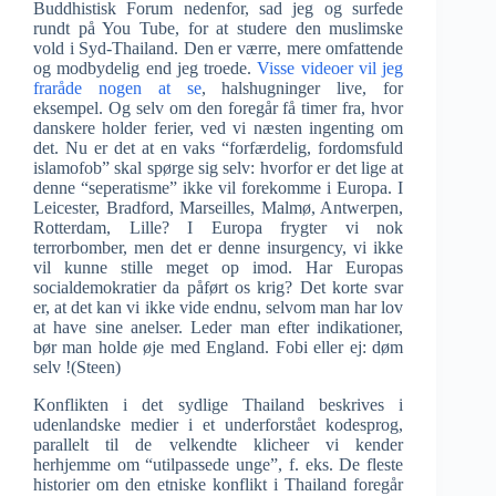
Buddhistisk Forum nedenfor, sad jeg og surfede
rundt på You Tube, for at studere den muslimske
vold i Syd-Thailand. Den er værre, mere omfattende
og modbydelig end jeg troede.
Visse videoer vil jeg
fraråde nogen at se
, halshugninger live, for
eksempel. Og selv om den foregår få timer fra, hvor
danskere holder ferier, ved vi næsten ingenting om
det. Nu er det at en vaks “forfærdelig, fordomsfuld
islamofob” skal spørge sig selv: hvorfor er det lige at
denne “seperatisme” ikke vil forekomme i Europa. I
Leicester, Bradford, Marseilles, Malmø, Antwerpen,
Rotterdam, Lille? I Europa frygter vi nok
terrorbomber, men det er denne insurgency, vi ikke
vil kunne stille meget op imod. Har Europas
socialdemokratier da påført os krig? Det korte svar
er, at det kan vi ikke vide endnu, selvom man har lov
at have sine anelser. Leder man efter indikationer,
bør man holde øje med England. Fobi eller ej: døm
selv !(Steen)
Konflikten i det sydlige Thailand beskrives i
udenlandske medier i et underforstået kodesprog,
parallelt til de velkendte klicheer vi kender
herhjemme om “utilpassede unge”, f. eks. De fleste
historier om den etniske konflikt i Thailand foregår