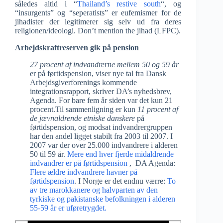
således altid i “
Thailand’s restive south
“, og
“insurgents” og “seperatists” er eufemismer for de
jihadister der legitimerer sig selv ud fra deres
religionen/ideologi. Don’t mention the jihad (LFPC).
Arbejdskraftreserven gik på pension
27 procent af indvandrerne mellem 50 og 59 år
er på førtidspension, viser nye tal fra Dansk
Arbejdsgiverforenings kommende
integrationsrapport, skriver DA’s nyhedsbrev,
Agenda. For bare fem år siden var det kun 21
procent.Til sammenligning er kun
11 procent af
de jævnaldrende etniske danskere
på
førtidspension, og modsat indvandrergruppen
har den andel ligget stabilt fra 2003 til 2007. I
2007 var der over 25.000 indvandrere i alderen
50 til 59 år.
Mere end hver fjerde midaldrende
indvandrer er på førtidspension
, DA Agenda:
Flere ældre indvandrere havner på
førtidspension
. I Norge er det endnu værre:
To
av tre marokkanere og halvparten av den
tyrkiske og pakistanske befolkningen i alderen
55-59 år er uføretrygdet.