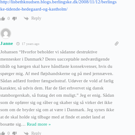
http://lisbethknudsen.blogs.berlingske.dk/2008/11/12/berlings
ke-tidende-hedegaard-og-kastholm/
Reply
0
Janne
17 years ago
Johansen “Hvorfor beholder vi sådanne destruktive
mennesker i Danmark? Deres uacceptable nedværdigende
tilråb og hærgen skal have håndfaste konsekvenser, hvis du
spørger mig. Af med fløjshandskerne og på med jernnæven.
Sådan adfærd fordrer fængselsstraf. Udøver de vold af farlig
karakter, så udvis dem. Har de fået erhvervet sig dansk
statsborgerskab, så fratag det om muligt.” Jeg er enig. Sådan
som de opfører sig og råber og skaber sig så virker det ikke
som om de bryder sig om at være i Danmark. Jeg synes ikke
at de skal holde sig tilbage med at finde et andet land at
bosætte sig
…
Read more »
Reply
0