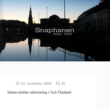
Fortsæt
til
indhold
13. november 2008
20
Islams etniske udrensning i Syd-Thailand