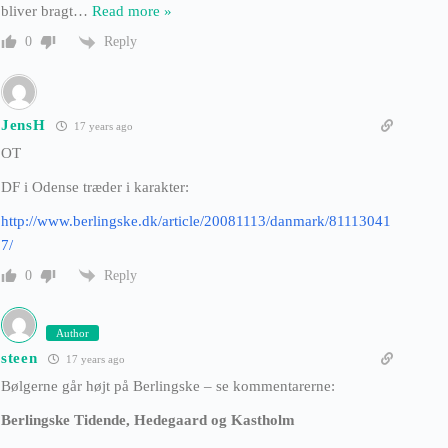
bliver bragt
…
Read more »
Reply
0
JensH
17 years ago
OT
DF i Odense træder i karakter:
http://www.berlingske.dk/article/20081113/danmark/81113041
7/
Reply
0
Author
steen
17 years ago
Bølgerne går højt på Berlingske – se kommentarerne:
Berlingske Tidende, Hedegaard og Kastholm