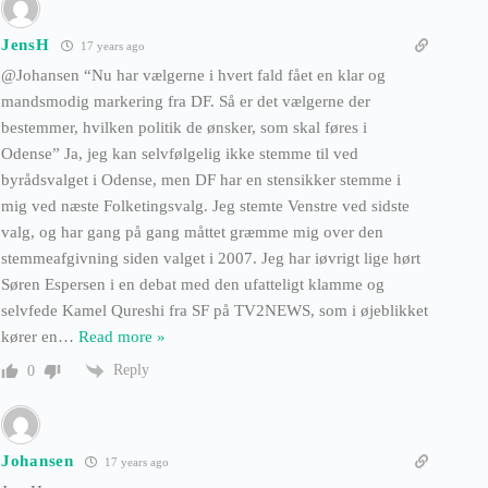
JensH
17 years ago
@Johansen “Nu har vælgerne i hvert fald fået en klar og
mandsmodig markering fra DF. Så er det vælgerne der
bestemmer, hvilken politik de ønsker, som skal føres i
Odense” Ja, jeg kan selvfølgelig ikke stemme til ved
byrådsvalget i Odense, men DF har en stensikker stemme i
mig ved næste Folketingsvalg. Jeg stemte Venstre ved sidste
valg, og har gang på gang måttet græmme mig over den
stemmeafgivning siden valget i 2007. Jeg har iøvrigt lige hørt
Søren Espersen i en debat med den ufatteligt klamme og
selvfede Kamel Qureshi fra SF på TV2NEWS, som i øjeblikket
kører en
…
Read more »
Reply
0
Johansen
17 years ago