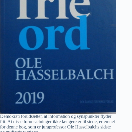
Demokrati forudsætter, at information og synspunkter flyder
frit. At disse forudsætninger ikke længere er til stede, er emnet
for denne bog, som er juraprofessor Ole Hasselbalchs sidste