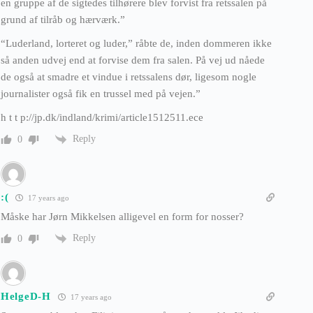
en gruppe af de sigtedes tilhørere blev forvist fra retssalen på
grund af tilråb og hærværk.”
“Luderland, lorteret og luder,” råbte de, inden dommeren ikke
så anden udvej end at forvise dem fra salen. På vej ud nåede
de også at smadre et vindue i retssalens dør, ligesom nogle
journalister også fik en trussel med på vejen.”
h t t p://jp.dk/indland/krimi/article1512511.ece
Reply
0
:(
17 years ago
Måske har Jørn Mikkelsen alligevel en form for nosser?
Reply
0
HelgeD-H
17 years ago