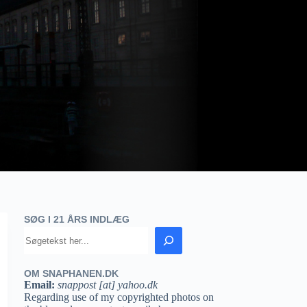
SØG I 21 ÅRS INDLÆG
OM SNAPHANEN.DK
Email:
snappost [at] yahoo.dk
Regarding use of my copyrighted photos on