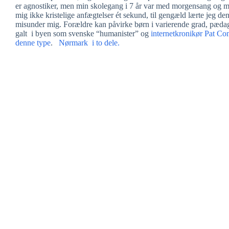
er agnostiker, men min skolegang i 7 år var med morgensang og
mig ikke kristelige anfægtelser ét sekund, til gengæld lærte jeg d
misunder mig. Forældre kan påvirke børn i varierende grad, pædago
galt i byen som svenske “humanister” og
internetkronikør Pat Co
denne type
.
Nørmark i to dele.