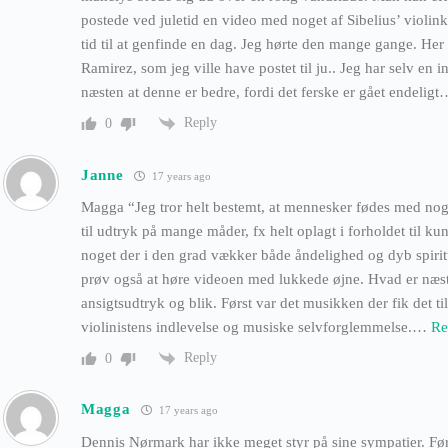
postede ved juletid en video med noget af Sibelius’ violi
tid til at genfinde en dag. Jeg hørte den mange gange. H
Ramirez, som jeg ville have postet til ju.. Jeg har selv en
næsten at denne er bedre, fordi det ferske er gået endeligt
Reply
0
Janne
17 years ago
Magga “Jeg tror helt bestemt, at mennesker fødes med nog
til udtryk på mange måder, fx helt oplagt i forholdet til kun
noget der i den grad vækker både åndelighed og dyb spirit
prøv også at høre videoen med lukkede øjne. Hvad er næs
ansigtsudtryk og blik. Først var det musikken der fik det ti
violinistens indlevelse og musiske selvforglemmelse.
…
Re
Reply
0
Magga
17 years ago
Dennis Nørmark har ikke meget styr på sine sympatier. Fø