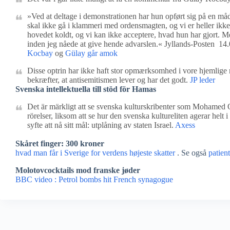
»Ved at deltage i demonstrationen har hun opført sig på en m
skal ikke gå i klammeri med ordensmagten, og vi er heller ikke
hovedet koldt, og vi kan ikke acceptere, hvad hun har gjort. M
inden jeg nåede at give hende advarslen.« Jyllands-Posten 14
Kocbay
og
Gülay går amok
Disse optrin har ikke haft stor opmærksomhed i vore hjemlige m
bekræfter, at antisemitismen lever og har det godt.
JP leder
Svenska intellektuella till stöd för Hamas
Det är märkligt att se svenska kulturskribenter som Mohamed
rörelser, liksom att se hur den svenska kultureliten agerar helt
syfte att nå sitt mål: utplåning av staten Israel.
Axess
Skåret finger: 300 kroner
hvad man får i Sverige for verdens højeste skatter
. Se også
patient
Molotovcocktails mod franske jøder
BBC video : Petrol bombs hit French synagogue