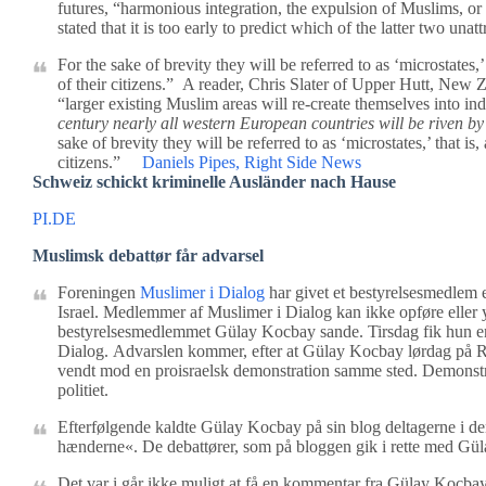
futures, “harmonious integration, the expulsion of Muslims, or a
stated that it is too early to predict which of the latter two unat
For the sake of brevity they will be referred to as ‘microstates
of their citizens.” A reader, Chris Slater of Upper Hutt, New Z
“larger existing Muslim areas will re-create themselves into in
century nearly all western European countries will be riven by t
sake of brevity they will be referred to as ‘microstates,’ that i
citizens.”
Daniels Pipes, Right Side News
Schweiz schickt kriminelle Ausländer nach Hause
PI.DE
Muslimsk debattør får advarsel
Foreningen
Muslimer i Dialog
har givet et bestyrelsesmedlem 
Israel. Medlemmer af Muslimer i Dialog kan ikke opføre eller y
bestyrelsesmedlemmet Gülay Kocbay sande. Tirsdag fik hun en 
Dialog. Advarslen kommer, efter at Gülay Kocbay lørdag på R
vendt mod en proisraelsk demonstration samme sted. Demons
politiet.
Efterfølgende kaldte Gülay Kocbay på sin blog deltagerne i d
hænderne«. De debattører, som på bloggen gik i rette med Gül
Det var i går ikke muligt at få en kommentar fra Gülay Kocbay