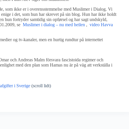
åde, som ikke er i overensstemmelse med Muslimer i Dialog. Vi
 enige i det, som hun har skrevet på sin blog. Hun har ikke holdt
en hun fortryder samtidig sin opførsel og har sagt undskyld,
.01.2009, se
Muslimer i dialog – nu med heilen
,
video Havva
edier og tv-kanaler, men en hurtig rundtur på internettet
 Omar och Andreas Malm försvara fascistoida regimer och
 i enlighet med den plan som Hamas nu är på väg att verkställa i
afgifter i Sverige
(scroll lidt)