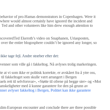
 behavior of pro-Hamas demonstrators in Copenhagen. Were it
ewhere would almost certainly have ignored the incident and
 Ted and other volunteers like him drew enough attention to
iscoveredTed Ekeroth’s video on Snaphanen, Uriasposten,
l over the entire blogosphere couldn’t be ignored any longer, so
e tage fejl. Andre stræber efter det:
l-venner som ville gå i fakkeltog. Nå avlyses trolig markeringen.
tte at vi som ikke er politisk korrekte, er avskåret fra å ytre oss,
e til fakkeltoget som skulle vært arrangert i Bergen
els rett til selvforsvar», «Støtte til ofrene på begge sier» og «Mot
 vanskeligheter med å kunne garantere for den på grunn av
enner avlyser fakkeltog i Bergen,
Politiet kan ikke garantere
uslim-European encounter and conclude there are three possible