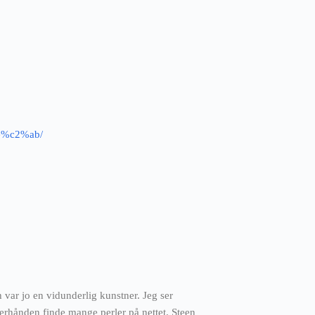
ge%c2%ab/
 var jo en vidunderlig kunstner. Jeg ser
erhånden finde mange perler på nettet. Steen