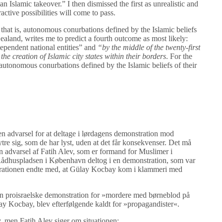
n Islamic takeover.” I then dismissed the first as unrealistic and
tractive possibilities will come to pass.
,’ that is, autonomous conurbations defined by the Islamic beliefs
ealand, writes me to predict a fourth outcome as most likely:
dependent national entities” and
“by the middle of the twenty-first
he creation of Islamic city states within their borders
. For the
s, autonomous conurbations defined by the Islamic beliefs of their
en advarsel for at deltage i lørdagens demonstration mod
tre sig, som de har lyst, uden at det får konsekvenser. Det må
advarsel af Fatih Alev, som er formand for Muslimer i
ådhuspladsen i København deltog i en demonstration, som var
trationen endte med, at Gülay Kocbay kom i klammeri med
en proisraelske demonstration for »mordere med børneblod på
ay Kocbay, blev efterfølgende kaldt for »propagandister«.
, men Fatih Alev siger om situationen: