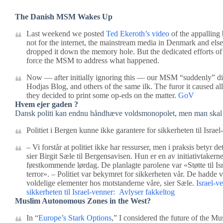
The Danish MSM Wakes Up
Last weekend we posted
Ted Ekeroth’s video
of the appalling
not for the internet, the mainstream media in Denmark and els
dropped it down the memory hole. But the dedicated efforts of
force the MSM to address what happened.
Now — after initially ignoring this — our MSM “suddenly” d
Hodjas Blog, and others of the same ilk. The furor it caused al
they decided to print some op-eds on the matter.
GoV
Hvem ejer gaden ?
Dansk politi kan endnu håndhæve voldsmonopolet, men man skal ikk
Politiet i Bergen kunne ikke garantere for sikkerheten til Israe
– Vi forstår at politiet ikke har ressurser, men i praksis betyr de
sier Birgit Sæle til Bergensavisen. Hun er en av initiativtakern
førstkommende lørdag. De planlagte parolene var «Støtte til Isra
terror». – Politiet var bekymret for sikkerheten vår. De hadde
voldelige elementer hos motstanderne våre, sier Sæle.
Israel-v
sikkerheten til Israel-venner: Avlyser fakkeltog
Muslim Autonomous Zones in the West?
In “
Europe’s Stark Options
,” I considered the future of the M