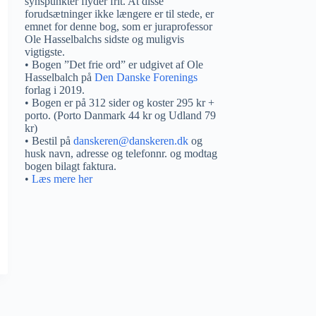
synspunkter flyder frit. At disse
forudsætninger ikke længere er til stede, er
emnet for denne bog, som er juraprofessor
Ole Hasselbalchs sidste og muligvis
vigtigste.
• Bogen ”Det frie ord” er udgivet af Ole
Hasselbalch på
Den Danske Forenings
forlag i 2019.
• Bogen er på 312 sider og koster 295 kr +
porto. (Porto Danmark 44 kr og Udland 79
kr)
• Bestil på
danskeren@danskeren.dk
og
husk navn, adresse og telefonnr. og modtag
bogen bilagt faktura.
•
Læs mere her