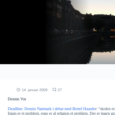
Fortsæt
til
indhold
14. januar 2009
27
Dennis Vor
Deadline: Dennis Nørmark i debat med Bertel Haarde
r: “skolen 
Islam er et problem, ergo er al religion et problem. Der er ingen 