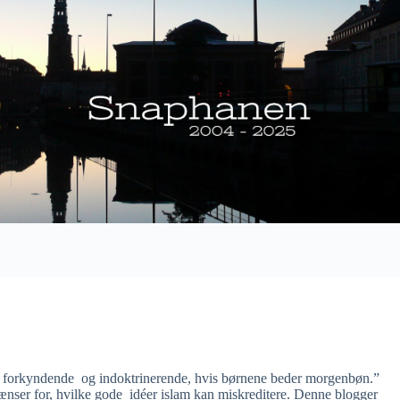
er forkyndende og indoktrinerende, hvis børnene beder morgenbøn.”
grænser for, hvilke gode idéer islam kan miskreditere. Denne blogger