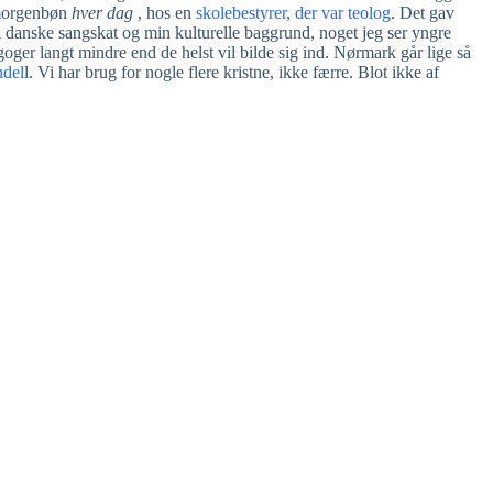
 morgenbøn
hver dag
, hos en
skolebestyrer, der var teolog
. Det gav
en danske sangskat og min kulturelle baggrund, noget jeg ser yngre
ger langt mindre end de helst vil bilde sig ind. Nørmark går lige så
ndel
l. Vi har brug for nogle flere kristne, ikke færre. Blot ikke af