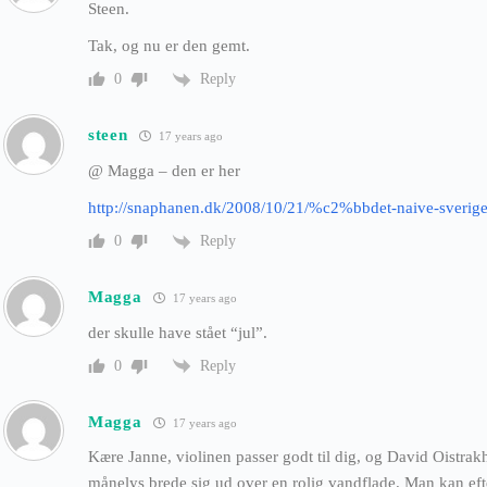
Steen.
Tak, og nu er den gemt.
Reply
0
steen
17 years ago
@ Magga – den er her
http://snaphanen.dk/2008/10/21/%c2%bbdet-naive-sveri
Reply
0
Magga
17 years ago
der skulle have stået “jul”.
Reply
0
Magga
17 years ago
Kære Janne, violinen passer godt til dig, og David Oistrakh
månelys brede sig ud over en rolig vandflade. Man kan eft