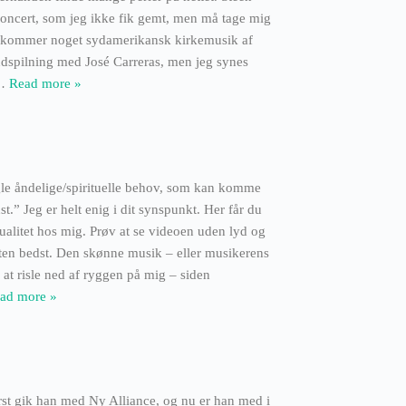
nkoncert, som jeg ikke fik gemt, men må tage mig
er kommer noget sydamerikansk kirkemusik af
 indspilning med José Carreras, men jeg synes
…
Read more »
le åndelige/spirituelle behov, som kan komme
st.” Jeg er helt enig i dit synspunkt. Her får du
ualitet hos mig. Prøv at se videoen uden lyd og
ten bedst. Den skønne musik – eller musikerens
l at risle ned af ryggen på mig – siden
ad more »
rst gik han med Ny Alliance, og nu er han med i