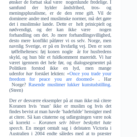
ønsker de fortsat skal være nogenlunde fredelige. I
samfund der hylder åndsfrihed, tros- og
meningspluralisme, er de den rene gift. Vil de
dominere andre med muslimske normer, må det gøre
det i muslimske lande. Dette er helt prinicpielt og
nødvendigt, og der kan ikke være nogen
forhandling om det. Jo mere forhandlingsvillighed,
desto mere konflikt påfører vi os selv. Norge, men
navnlig Sverige, er på en livsfarlig vej. Den er som
tøffelheltenes: føj konen nogle år for husfredens
skyld, og hun blir et fuldkomment mareridt. Vi har
været igennem det hele før, og dialogsegmentet på
Politiken forstod ikke en lyd, men mange
udenfor
har
forstået
lektien: »
Once you trade your
freedom for peace you are doomed
« . Har
Norge?
Rasende muslimer lukker kunstudstilling.
(Steen)
Der
er
desværre eksempler på at man ikke må citere
Koranen hvis ‘man’ ikke er muslim og hvis det
findes bevist at man havde ‘hadefulde’ hensigter med
at citere. Så kan citaterne og udlægningen være nok
så korrekt –
Koranen selv bliver beskyttet hate
speech
. En meget omtalt sag i delstaten Victoria i
Australien i 2004 endte således med at to præster