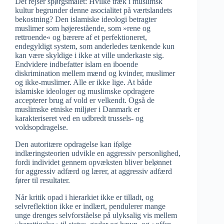
Det rejser spørgsmålet: Hvilke træk i muslimsk
kultur begrunder denne asocialitet på værtslandets
bekostning? Den islamiske ideologi betragter
muslimer som højerestående, som »rene og
rettroende« og bærere af et perfektioneret,
endegyldigt system, som anderledes tænkende kun
kan være skyldige i ikke at ville underkaste sig.
Endvidere indbefatter islam en iboende
diskrimination mellem mænd og kvinder, muslimer
og ikke-muslimer. Alle er ikke lige. At både
islamiske ideologer og muslimske opdragere
accepterer brug af vold er velkendt. Også de
muslimske etniske miljøer i Danmark er
karakteriseret ved en udbredt trussels- og
voldsopdragelse.
Den autoritære opdragelse kan ifølge
indlæringsteorien udvikle en aggressiv personlighed,
fordi individet gennem opvæksten bliver belønnet
for aggressiv adfærd og lærer, at aggressiv adfærd
fører til resultater.
Når kritik opad i hierarkiet ikke er tilladt, og
selvreflektion ikke er indlært, pendulerer mange
unge drenges selvforståelse på ulyksalig vis mellem