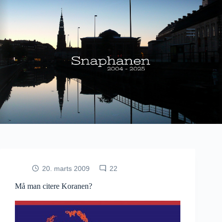
Fortsæt
til
indhold
20. marts 2009
22
Må man citere Koranen?