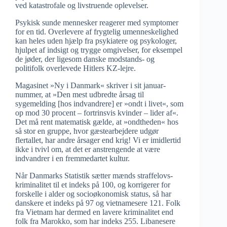
ved katastrofale og livstruende oplevelser.
Psykisk sunde mennesker reagerer med symptomer
for en tid. Overlevere af frygtelig umenneskelighed
kan heles uden hjælp fra psykiatere og psykologer,
hjulpet af indsigt og trygge omgivelser, for eksempel
de jøder, der ligesom danske modstands- og
politifolk overlevede Hitlers KZ-lejre.
Magasinet »Ny i Danmark« skriver i sit januar-
nummer, at »Den mest udbredte årsag til
sygemelding [hos indvandrere] er »ondt i livet«, som
op mod 30 procent – fortrinsvis kvinder – lider af«.
Det må rent matematisk gælde, at »ondtheden« hos
så stor en gruppe, hvor gæstearbejdere udgør
flertallet, har andre årsager end krig! Vi er imidlertid
ikke i tvivl om, at det er anstrengende at være
indvandrer i en fremmedartet kultur.
Når Danmarks Statistik sætter mænds straffelovs-
kriminalitet til et indeks på 100, og korrigerer for
forskelle i alder og socioøkonomisk status, så har
danskere et indeks på 97 og vietnamesere 121. Folk
fra Vietnam har dermed en lavere kriminalitet end
folk fra Marokko, som har indeks 255. Libanesere