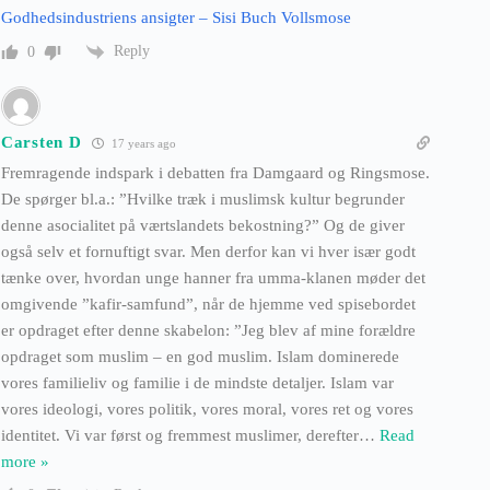
Godhedsindustriens ansigter – Sisi Buch Vollsmose
Reply
0
Carsten D
17 years ago
Fremragende indspark i debatten fra Damgaard og Ringsmose.
De spørger bl.a.: ”Hvilke træk i muslimsk kultur begrunder
denne asocialitet på værtslandets bekostning?” Og de giver
også selv et fornuftigt svar. Men derfor kan vi hver især godt
tænke over, hvordan unge hanner fra umma-klanen møder det
omgivende ”kafir-samfund”, når de hjemme ved spisebordet
er opdraget efter denne skabelon: ”Jeg blev af mine forældre
opdraget som muslim – en god muslim. Islam dominerede
vores familieliv og familie i de mindste detaljer. Islam var
vores ideologi, vores politik, vores moral, vores ret og vores
identitet. Vi var først og fremmest muslimer, derefter
…
Read
more »