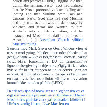
beliefs and practices.” Judge Higgins said that,
during the seminar, Pastor Scot had claimed
that the Koran promoted violence, killing and
looting and that Muslims were liars and
demons. Pastor Scot also had said Muslims
had a plan to overrun western democracy by
violence and terror and wanted to turn
Australia into an Islamic nation, and he
exaggerated Muslim population numbers in
Australia. […]
Australian Church vilified
Muslims: ruling
Sagerne mod Mark Steyn og Geert Wilders viser at
truslen mod ytringsfriheden – herunder friheden til at
gengive fakta – ikke er begrænset til Victoria. Næste
skridt bliver formentlig at EU vil gennemtvinge
lignende lovgivning herhjemme. Vigtig tid kan tabes
hvis vi får lukket munden helt eller delvist. Men det
er klart, at hvis sikkerheden i Europa virkelig trues
en dag p.g.a. fredens religion vil ingen lovgivning
kunne lukke munden på folk (LFPC).
Dansk reaksjon på norsk sensur : Jeg har skrevet et
digt som reaktion på censuren af kunstneren Ahmed
Mashhouris grafiske værk på Telemarksbiblioteket i
Ulefoss. venlig hilsen , Uwe Max Jensen