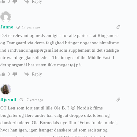
Reply
0
Janne
17 years ago
Det er relevant og nødvendigt – for alle parter – at Ringsmose
og Damgaard via deres faglighed bringer noget socialrealisme
ind i indvandringsspørgsmålet som supplement til det statslige
utroværdige glansbillede – The images of the Middle East. I
det spørgsmål har staten ikke meget tøj på.
Reply
0
Bjovulf
17 years ago
OT Løn som fortjent til lille Ole B. ? 😉 Nordisk films
biografer og flere andre har valgt at droppe oikofoben og
danskerhaderen Ole Bornedals nye film “Fri os fra det onde”,
hvor han igen, igen hænger danskere ud som racister og