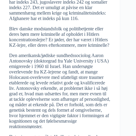
har indeks 243, jugoslavere indeks 242 og somalier
indeks 227. Det er umuligt at påvise en klar
sammenhæng mellem krige og kriminalitetsindeks:
Afghanere har et indeks på kun 116.
Blev danske modstandsfolk og politibetjente eller
deres børn mere kriminelle af opholdet i Hitlers
koncentrationslejre? Er jøder, der har været i Hitlers
KZ-lejre, eller deres efterkommere, mere kriminelle?
Den amerikansk/jødiske sundhedssociolog Aaron
Antonovsky (doktorgrad fra Yale University i USA)
emigrerede i 1960 til Israel. Han undersøgte
overlevende fra KZ-lejrene og fandt, at mange
Holocaust-overlevere med ufatteligt store traumer
etablerede og levede relativt gode og kvalificerede
liv. Antonovsky erkendte, at problemet ikke i så høj
grad er, hvad man udsættes for, men mere evnen til
at tackle oplevelserne som afhænger af personlighed,
og måder at erkende på. Det er forhold, som dels er
genetisk bestemt og dels formet af omgivelserne,
hvor hjemmet er den vigtigste faktor i formningen af
kognitionen og det følelsesmæssige
reaktionsmønster.