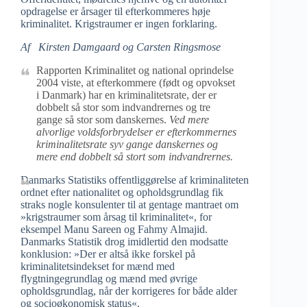
opdragelse er årsager til efterkommeres høje
kriminalitet. Krigstraumer er ingen forklaring.
Af Kirsten Damgaard og Carsten Ringsmose
Rapporten Kriminalitet og national oprindelse
2004 viste, at efterkommere (født og opvokset
i Danmark) har en kriminalitetsrate, der er
dobbelt så stor som indvandrernes og tre
gange så stor som danskernes.
Ved mere
alvorlige voldsforbrydelser er efterkommernes
kriminalitetsrate syv gange danskernes og
mere end dobbelt så stort som indvandrernes.
Danmarks Statistiks offentliggørelse af kriminaliteten
ordnet efter nationalitet og opholdsgrundlag fik
straks nogle konsulenter til at gentage mantraet om
»krigstraumer som årsag til kriminalitet«, for
eksempel Manu Sareen og Fahmy Almajid.
Danmarks Statistik drog imidlertid den modsatte
konklusion: »Der er altså ikke forskel på
kriminalitetsindekset for mænd med
flygtningegrundlag og mænd med øvrige
opholdsgrundlag, når der korrigeres for både alder
og socioøkonomisk status«.