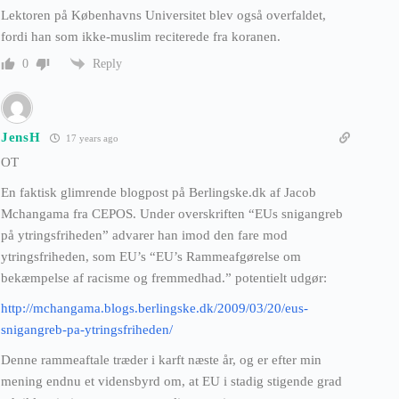
Lektoren på Københavns Universitet blev også overfaldet,
fordi han som ikke-muslim reciterede fra koranen.
Reply
0
JensH
17 years ago
OT
En faktisk glimrende blogpost på Berlingske.dk af Jacob
Mchangama fra CEPOS. Under overskriften “EUs snigangreb
på ytringsfriheden” advarer han imod den fare mod
ytringsfriheden, som EU’s “EU’s Rammeafgørelse om
bekæmpelse af racisme og fremmedhad.” potentielt udgør:
http://mchangama.blogs.berlingske.dk/2009/03/20/eus-
snigangreb-pa-ytringsfriheden/
Denne rammeaftale træder i karft næste år, og er efter min
mening endnu et vidensbyrd om, at EU i stadig stigende grad