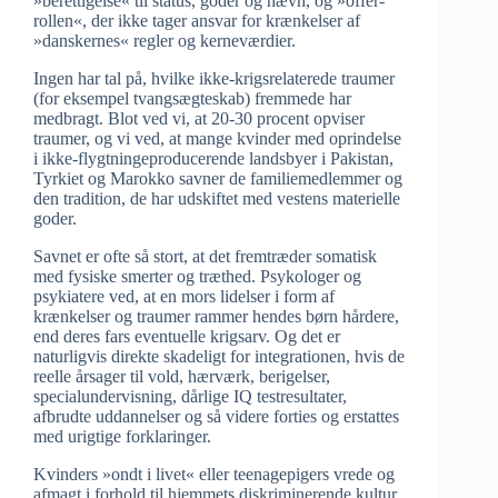
»berettigelse« til status, goder og hævn, og »offer-
rollen«, der ikke tager ansvar for krænkelser af
»danskernes« regler og kerneværdier.
Ingen har tal på, hvilke ikke-krigsrelaterede traumer
(for eksempel tvangsægteskab) fremmede har
medbragt. Blot ved vi, at 20-30 procent opviser
traumer, og vi ved, at mange kvinder med oprindelse
i ikke-flygtningeproducerende landsbyer i Pakistan,
Tyrkiet og Marokko savner de familiemedlemmer og
den tradition, de har udskiftet med vestens materielle
goder.
Savnet er ofte så stort, at det fremtræder somatisk
med fysiske smerter og træthed. Psykologer og
psykiatere ved, at en mors lidelser i form af
krænkelser og traumer rammer hendes børn hårdere,
end deres fars eventuelle krigsarv. Og det er
naturligvis direkte skadeligt for integrationen, hvis de
reelle årsager til vold, hærværk, berigelser,
specialundervisning, dårlige IQ testresultater,
afbrudte uddannelser og så videre forties og erstattes
med urigtige forklaringer.
Kvinders »ondt i livet« eller teenagepigers vrede og
afmagt i forhold til hjemmets diskriminerende kultur