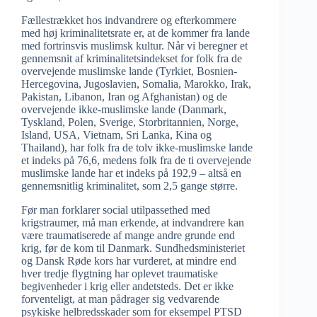
Fællestrækket hos indvandrere og efterkommere
med høj kriminalitetsrate er, at de kommer fra lande
med fortrinsvis muslimsk kultur. Når vi beregner et
gennemsnit af kriminalitetsindekset for folk fra de
overvejende muslimske lande (Tyrkiet, Bosnien-
Hercegovina, Jugoslavien, Somalia, Marokko, Irak,
Pakistan, Libanon, Iran og Afghanistan) og de
overvejende ikke-muslimske lande (Danmark,
Tyskland, Polen, Sverige, Storbritannien, Norge,
Island, USA, Vietnam, Sri Lanka, Kina og
Thailand), har folk fra de tolv ikke-muslimske lande
et indeks på 76,6, medens folk fra de ti overvejende
muslimske lande har et indeks på 192,9 – altså en
gennemsnitlig kriminalitet, som 2,5 gange større.
Før man forklarer social utilpassethed med
krigstraumer, må man erkende, at indvandrere kan
være traumatiserede af mange andre grunde end
krig, før de kom til Danmark. Sundhedsministeriet
og Dansk Røde kors har vurderet, at mindre end
hver tredje flygtning har oplevet traumatiske
begivenheder i krig eller andetsteds. Det er ikke
forventeligt, at man pådrager sig vedvarende
psykiske helbredsskader som for eksempel PTSD