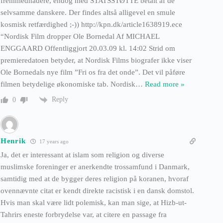
fremmedhadere, endog med STATSSTØTTE betalt af de
selvsamme danskere. Der findes altså alligevel en smule
kosmisk retfærdighed ;-)) http://kpn.dk/article1638919.ece
“Nordisk Film dropper Ole Bornedal Af MICHAEL
ENGGAARD Offentliggjort 20.03.09 kl. 14:02 Strid om
premieredatoen betyder, at Nordisk Films biografer ikke viser
Ole Bornedals nye film ”Fri os fra det onde”. Det vil påføre
filmen betydelige økonomiske tab. Nordisk
…
Read more »
Reply
0
Henrik
17 years ago
Ja, det er interessant at islam som religion og diverse
muslimske foreninger er anerkendte trossamfund i Danmark,
samtidig med at de bygger deres religion på koranen, hvoraf
ovennævnte citat er kendt direkte racistisk i en dansk domstol.
Hvis man skal være lidt polemisk, kan man sige, at Hizb-ut-
Tahrirs eneste forbrydelse var, at citere en passage fra