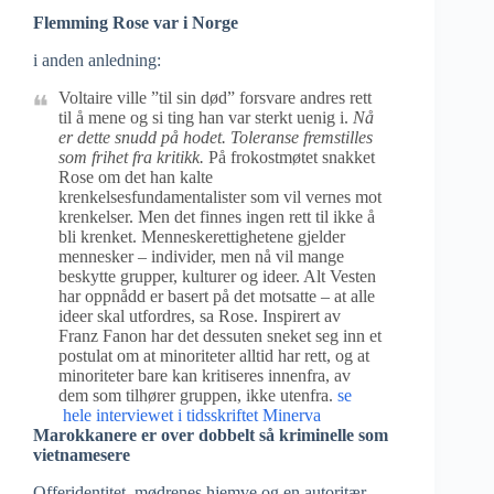
Flemming Rose var i Norge
i anden anledning:
Voltaire ville ”til sin død” forsvare andres rett
til å mene og si ting han var sterkt uenig i.
Nå
er dette snudd på hodet. Toleranse fremstilles
som frihet fra kritikk.
På frokostmøtet snakket
Rose om det han kalte
krenkelsesfundamentalister som vil vernes mot
krenkelser. Men det finnes ingen rett til ikke å
bli krenket. Menneskerettighetene gjelder
mennesker – individer, men nå vil mange
beskytte grupper, kulturer og ideer. Alt Vesten
har oppnådd er basert på det motsatte – at alle
ideer skal utfordres, sa Rose. Inspirert av
Franz Fanon har det dessuten sneket seg inn et
postulat om at minoriteter alltid har rett, og at
minoriteter bare kan kritiseres innenfra, av
dem som tilhører gruppen, ikke utenfra.
se
hele interviewet i tidsskriftet Minerva
Marokkanere er over dobbelt så kriminelle som
vietnamesere
Offeridentitet, mødrenes hjemve og en autoritær