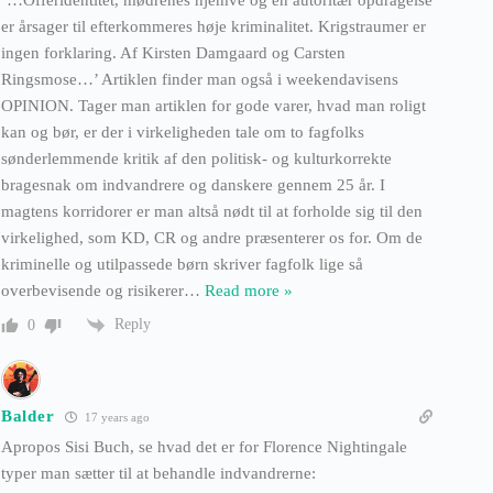
‘…Offeridentitet, mødrenes hjemve og en autoritær opdragelse
er årsager til efterkommeres høje kriminalitet. Krigstraumer er
ingen forklaring. Af Kirsten Damgaard og Carsten
Ringsmose…’ Artiklen finder man også i weekendavisens
OPINION. Tager man artiklen for gode varer, hvad man roligt
kan og bør, er der i virkeligheden tale om to fagfolks
sønderlemmende kritik af den politisk- og kulturkorrekte
bragesnak om indvandrere og danskere gennem 25 år. I
magtens korridorer er man altså nødt til at forholde sig til den
virkelighed, som KD, CR og andre præsenterer os for. Om de
kriminelle og utilpassede børn skriver fagfolk lige så
overbevisende og risikerer
…
Read more »
Reply
0
Balder
17 years ago
Apropos Sisi Buch, se hvad det er for Florence Nightingale
typer man sætter til at behandle indvandrerne: