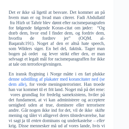
Det er ikke så ligetil at besvare. Det kommer an på
hvem man er og hvad man citerer. Fadi Abdullatif
fra Hizb ut Tahrir blev dømt efter racismeparagrafen
for følgende følgende Koran-citat om jøder: “Og
dræb dem, hvor end I finder dem, og fordriv dem,
hvorfra de fordrev jer” (OQM. al-
Baqarah:191). Noget af den er altså hate speech,
som Wilders siger. En hel del, faktisk. Tager man
bogen på ordet og lever strikt efter den, er man
selvsagt et legalt mål for racismeparagraffen for ikke
at tale om terrorlovgivningen.
En iransk flygtning i Norge måtte i en fart plukke
denne udstilling af plakater med korancitater ned (se
dem alle)
, for vrede meningsterrorister. Han troede
han var kommet til et frit land. Noget må på det rene:
vores grundlag for fredelig sameksistens, hviler på
det fundament, at vi kan administrere og acceptere
uenighed uden at true, dominere eller terrorisere
andre. Går nogen ikke ind for det, vil de ikke skifte
mening og tåler vi alligevel deres tilstedeværelse, har
vi sagt ja til
enten
dominans og underkastelse –
eller
krig. Disse mennesker må ud af vores lande, hvis vi