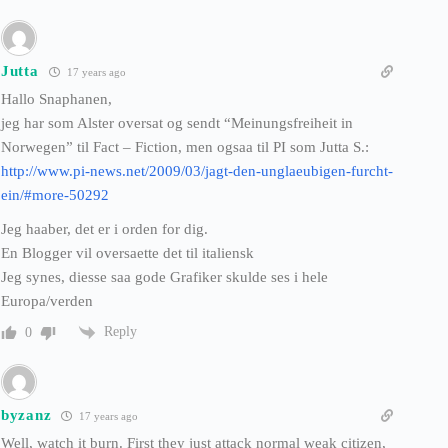
Jutta
17 years ago
Hallo Snaphanen,
jeg har som Alster oversat og sendt “Meinungsfreiheit in
Norwegen” til Fact – Fiction, men ogsaa til PI som Jutta S.:
http://www.pi-news.net/2009/03/jagt-den-unglaeubigen-furcht-
ein/#more-50292
Jeg haaber, det er i orden for dig.
En Blogger vil oversaette det til italiensk
Jeg synes, diesse saa gode Grafiker skulde ses i hele
Europa/verden
Reply
0
byzanz
17 years ago
Well, watch it burn. First they just attack normal weak citizen,