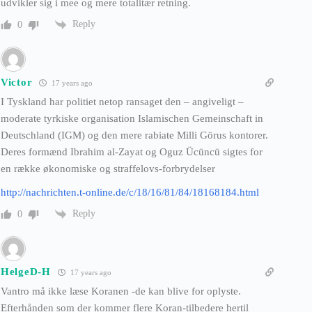
udvikler sig i mee og mere totalitær retning.
Reply
0
Victor
17 years ago
I Tyskland har politiet netop ransaget den – angiveligt –
moderate tyrkiske organisation Islamischen Gemeinschaft in
Deutschland (IGM) og den mere rabiate Milli Görus kontorer.
Deres formænd Ibrahim al-Zayat og Oguz Ücüncü sigtes for
en række økonomiske og straffelovs-forbrydelser
http://nachrichten.t-online.de/c/18/16/81/84/18168184.html
Reply
0
HelgeD-H
17 years ago
Vantro må ikke læse Koranen -de kan blive for oplyste.
Efterhånden som der kommer flere Koran-tilbedere hertil