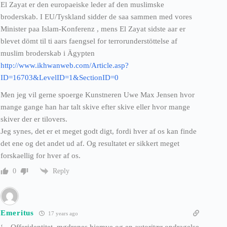
El Zayat er den europaeiske leder af den muslimske
broderskab. I EU/Tyskland sidder de saa sammen med vores
Minister paa Islam-Konferenz , mens El Zayat sidste aar er
blevet dömt til ti aars faengsel for terrorunderstöttelse af
muslim broderskab i Ägypten
http://www.ikhwanweb.com/Article.asp?
ID=16703&LevelID=1&SectionID=0
Men jeg vil gerne spoerge Kunstneren Uwe Max Jensen hvor
mange gange han har talt skive efter skive eller hvor mange
skiver der er tilovers.
Jeg synes, det er et meget godt digt, fordi hver af os kan finde
det ene og det andet ud af. Og resultatet er sikkert meget
forskaellig for hver af os.
Reply
0
Emeritus
17 years ago