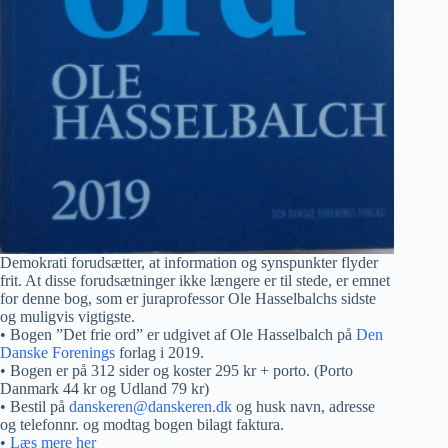
Demokrati forudsætter, at information og synspunkter flyder
frit. At disse forudsætninger ikke længere er til stede, er emnet
for denne bog, som er juraprofessor Ole Hasselbalchs sidste
og muligvis vigtigste.
• Bogen ”Det frie ord” er udgivet af Ole Hasselbalch på
Den
Danske Forenings
forlag i 2019.
• Bogen er på 312 sider og koster 295 kr + porto. (Porto
Danmark 44 kr og Udland 79 kr)
• Bestil på
danskeren@danskeren.dk
og husk navn, adresse
og telefonnr. og modtag bogen bilagt faktura.
•
Læs mere her