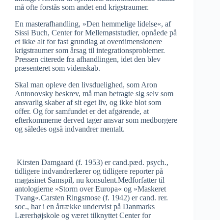
må ofte forstås som andet end krigstraumer.
En masterafhandling, »Den hemmelige lidelse«, af
Sissi Buch, Center for Mellemøststudier, opnåede på
et ikke alt for fast grundlag at overdimensionere
krigstraumer som årsag til integrationsproblemer.
Pressen citerede fra afhandlingen, idet den blev
præsenteret som videnskab.
Skal man opleve den livsduelighed, som Aron
Antonovsky beskrev, må man betragte sig selv som
ansvarlig skaber af sit eget liv, og ikke blot som
offer. Og for samfundet er det afgørende, at
efterkommerne derved tager ansvar som medborgere
og således også indvandrer mentalt.
Kirsten Damgaard (f. 1953) er cand.pæd. psych.,
tidligere indvandrerlærer og tidligere reporter på
magasinet Samspil, nu konsulent.Medforfatter til
antologierne »Storm over Europa« og »Maskeret
Tvang«.Carsten Ringsmose (f. 1942) er cand. rer.
soc., har i en årrække undervist på Danmarks
Lærerhøjskole og været tilknyttet Center for