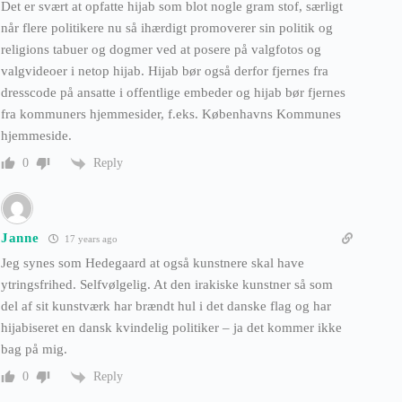
Det er svært at opfatte hijab som blot nogle gram stof, særligt
når flere politikere nu så ihærdigt promoverer sin politik og
religions tabuer og dogmer ved at posere på valgfotos og
valgvideoer i netop hijab. Hijab bør også derfor fjernes fra
dresscode på ansatte i offentlige embeder og hijab bør fjernes
fra kommuners hjemmesider, f.eks. Københavns Kommunes
hjemmeside.
Reply
0
Janne
17 years ago
Jeg synes som Hedegaard at også kunstnere skal have
ytringsfrihed. Selfvølgelig. At den irakiske kunstner så som
del af sit kunstværk har brændt hul i det danske flag og har
hijabiseret en dansk kvindelig politiker – ja det kommer ikke
bag på mig.
Reply
0