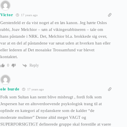
Victor
17 years ago
Gerstenfeld er da vist noget af en løs kanon. Jeg hørte Oslos
rabbi, Joav Melchior – søn af vikingerabbineren – tale om
hans påstande i NRK. Det, Melchior bl.a. brokkede sig over,
var at en del af påstandene var søsat uden at hverken han eller
eller lederen af Det mosaiske Trossamfund var blevet
kontaktet.
Reply
0
ole burde
17 years ago
Folk som Sultan kan nemt blive misbrugt , fordi folk som
Jespersen har en altoverdoevende psykologisk trang til at
opfinde en kategori af nydanskere som de kalder “de
moderate mulimer” Denne altid meget VAGT og
SUPERFORSIGTIGT definerede gruppe skal forestille at vaere