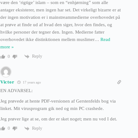
være den ‘rigtige’ islam – som en “enhjørning” som alle
antager eksisterer, men ingen har set. Det virkeligt bizarre er at
der ingen motivation er i mainstreammedierne overhovedet på
at prøve at finde ud af hvad den siger, hvor den findes, og
hvilke personer der tegner den. Ingen. Medierne fatter
overhovedet ikke distinktionen mellem muslimer
…
Read
more »
Reply
0
Victor
17 years ago
EN ADVARSEL:
Jeg prøvede at hente PDF-versionen af Gerstenfelds bog via
linket. Mit virusprogram gik ned og min PC crashede.
Jeg prøver lige at se, om der er sket noget; men nu ved I det.
Reply
0