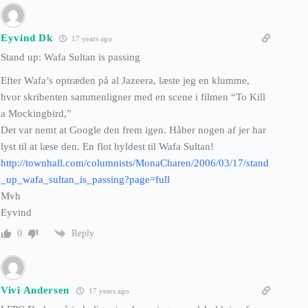
Eyvind Dk
17 years ago
Stand up: Wafa Sultan is passing
Efter Wafa’s optræden på al Jazeera, læste jeg en klumme,
hvor skribenten sammenligner med en scene i filmen “To Kill
a Mockingbird,”
Det var nemt at Google den frem igen. Håber nogen af jer har
lyst til at læse den. En flot hyldest til Wafa Sultan!
http://townhall.com/columnists/MonaCharen/2006/03/17/stand
_up_wafa_sultan_is_passing?page=full
Mvh
Eyvind
Reply
0
Vivi Andersen
17 years ago