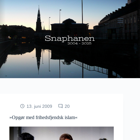
Fortsæt
til
indhold
13. juni 2009
20
»Opgør med frihedsfjendsk islam«