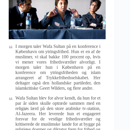
I morgen taler Wafa Sultan på en konference i
København om ytringsfrihed. Hun er en af de
muslimer, vi skal bakke 100 procent op, hvis
vi mener vores frihedsværdier alvorligt. I
morgen taler hun i København på en
konference om ytringsfriheden og islam
arrangeret af Trykkefrihedsselskabet. Her
deltager også den hollandske partileder, den
islamkritiske Geert Wilders, og flere andre.
Wafa Sultan blev for alvor kendt, da hun for et
par år siden skulle optræde sammen med en
religiøs lærd på den store arabiske tv-station,
Al-Jazeera. Her leverede hun et engageret
forsvar for de vestlige frihedsværdier og
kritiserede de muslimske lande for at bygge på
religiøse dogmer og diktatur frem for frihed og