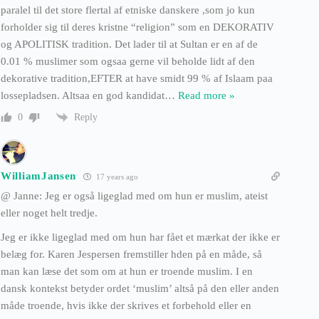
paralel til det store flertal af etniske danskere ,som jo kun
forholder sig til deres kristne “religion” som en DEKORATIV
og APOLITISK tradition. Det lader til at Sultan er en af de
0.01 % muslimer som ogsaa gerne vil beholde lidt af den
dekorative tradition,EFTER at have smidt 99 % af Islaam paa
lossepladsen. Altsaa en god kandidat
…
Read more »
Reply
0
WilliamJansen
17 years ago
@ Janne: Jeg er også ligeglad med om hun er muslim, ateist
eller noget helt tredje.
Jeg er ikke ligeglad med om hun har fået et mærkat der ikke er
belæg for. Karen Jespersen fremstiller hden på en måde, så
man kan læse det som om at hun er troende muslim. I en
dansk kontekst betyder ordet ‘muslim’ altså på den eller anden
måde troende, hvis ikke der skrives et forbehold eller en