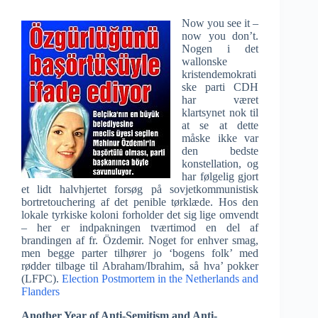
Now you see it –
now you don’t.
Nogen i det
wallonske
kristendemokrati
ske parti CDH
har været
klartsynet nok til
at se at dette
måske ikke var
den bedste
konstellation, og
har følgelig gjort
et lidt halvhjertet forsøg på sovjetkommunistisk
bortretouchering af det penible tørklæde. Hos den
lokale tyrkiske koloni forholder det sig lige omvendt
– her er indpakningen tværtimod en del af
brandingen af fr. Özdemir. Noget for enhver smag,
men begge parter tilhører jo ‘bogens folk’ med
rødder tilbage til Abraham/Ibrahim, så hva’ pokker
(LFPC).
Election Postmortem in the Netherlands and
Flanders
Another Year of Anti-Semitism and Anti-