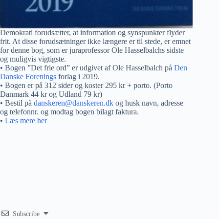
Demokrati forudsætter, at information og synspunkter flyder
frit. At disse forudsætninger ikke længere er til stede, er emnet
for denne bog, som er juraprofessor Ole Hasselbalchs sidste
og muligvis vigtigste.
• Bogen ”Det frie ord” er udgivet af Ole Hasselbalch på
Den
Danske Forenings
forlag i 2019.
• Bogen er på 312 sider og koster 295 kr + porto. (Porto
Danmark 44 kr og Udland 79 kr)
• Bestil på
danskeren@danskeren.dk
og husk navn, adresse
og telefonnr. og modtag bogen bilagt faktura.
•
Læs mere her
Subscribe