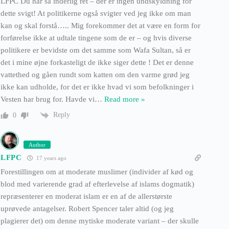
LFPC Du har så inderlig ret – der er ingen undskyldning for
dette svigt! At politikerne også svigter ved jeg ikke om man
kan og skal forstå….. Mig forekommer det at være en form for
forførelse ikke at udtale tingene som de er – og hvis diverse
politikere er bevidste om det samme som Wafa Sultan, så er
det i mine øjne forkasteligt de ikke siger dette ! Det er denne
vattethed og gåen rundt som katten om den varme grød jeg
ikke kan udholde, for det er ikke hvad vi som befolkninger i
Vesten har brug for. Havde vi
…
Read more »
Reply
0
Author
LFPC
17 years ago
Forestillingen om at moderate muslimer (individer af kød og
blod med varierende grad af efterlevelse af islams dogmatik)
repræsenterer en moderat islam er en af de allerstørste
uprøvede antagelser. Robert Spencer taler altid (og jeg
plagierer det) om denne mytiske moderate variant – der skulle