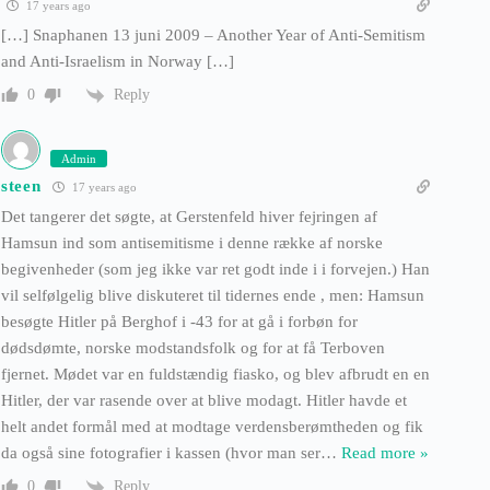
17 years ago
[…] Snaphanen 13 juni 2009 – Another Year of Anti-Semitism
and Anti-Israelism in Norway […]
Reply
0
Admin
steen
17 years ago
Det tangerer det søgte, at Gerstenfeld hiver fejringen af
Hamsun ind som antisemitisme i denne række af norske
begivenheder (som jeg ikke var ret godt inde i i forvejen.) Han
vil selfølgelig blive diskuteret til tidernes ende , men: Hamsun
besøgte Hitler på Berghof i -43 for at gå i forbøn for
dødsdømte, norske modstandsfolk og for at få Terboven
fjernet. Mødet var en fuldstændig fiasko, og blev afbrudt en en
Hitler, der var rasende over at blive modagt. Hitler havde et
helt andet formål med at modtage verdensberømtheden og fik
da også sine fotografier i kassen (hvor man ser
…
Read more »
Reply
0