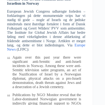
Israelism in Norway
European Jewish Congress udhængte forleden –
forklaringen på dette monumentale svips har vi
stadig til gode – nogle af Israels og de jødiske
mindretals mest ihærdige fortalere i form af Dansk
Folkeparti og Geert Wilders’ PVV som antisemitter.
The Institute for Global Jewish Affairs har bedre
føling med virkeligheden i denne afdækning af
frådende antisemitisme i Norge. Artiklen er meget
lang, og dette er blot indledningen. Via
Europe
News
(LFPC):
Again over this past year there were
significant anti-Semitic and anti-Israeli
incidents in Norway. Among these were anti-
Semitic television satire programs, an act of
the Nazification of Israel by a Norwegian
diplomat, physical attacks on a pro-Israeli
demonstration, death threats against Jews and
a desecration of a Jewish cemetery.
Publications by NGO Monitor reveal that the
Labor-dominated Norwegian government is
indirectly giving financial support to NGOs