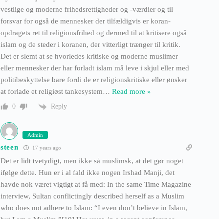
vestlige og moderne frihedsrettigheder og -værdier og til
forsvar for også de mennesker der tilfældigvis er koran-
opdragets ret til religionsfrihed og dermed til at kritisere også
islam og de steder i koranen, der vitterligt trænger til kritik.
Det er slemt at se hvorledes kritiske og moderne muslimer
eller mennesker der har forladt islam må leve i skjul eller med
politibeskyttelse bare fordi de er religionskritiske eller ønsker
at forlade et religiøst tankesystem
…
Read more »
Reply
0
Admin
steen
17 years ago
Det er lidt tvetydigt, men ikke så muslimsk, at det gør noget
ifølge dette. Hun er i al fald ikke nogen Irshad Manji, det
havde nok været vigtigt at få med: In the same Time Magazine
interview, Sultan conflictingly described herself as a Muslim
who does not adhere to Islam: “I even don’t believe in Islam,