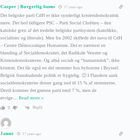
Casper | Borgerlig bums
17 years ago
Det belgiske parti CdH er ikke synderligt kristendemokratisk
mere. Det hed tidligere PSC – Parti Social Chrétien – den
katolske gren af det tredelte belgiske partisystem (katolikke,
socialister og liberale). Men fra 2002 skiftede det navn til CdH
– Centre Démocratique Humaniste. Det er nærmest en
blanding af Socialdemokratiet, det Radikale Venstre og
Kristendemokraterne. Og altså socialt og “humanistisk”, ikke
kristent. Det får også en del stemmer hos byboerne i Bryssel.
Belgisk fransktalende politik er frygtelig. 🙂 I Flandern sank
socialdemokraterne denne gang ned til 15 % af stemmerne.
Dertil kommer det grønne parti med 7 %, men de
øvrige
…
Read more »
Reply
0
Janne
17 years ago