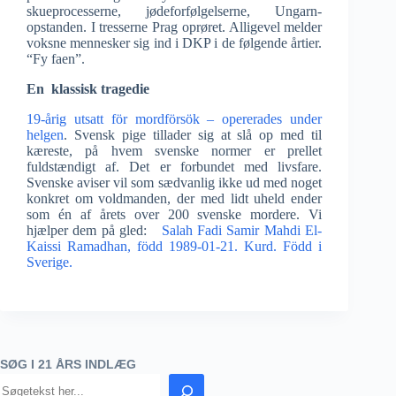
skueprocesserne, jødeforfølgelserne, Ungarn-
opstanden. I tresserne Prag oprøret. Alligevel melder
voksne mennesker sig ind i DKP i de følgende årtier.
“Fy faen”.
En klassisk tragedie
19-årig utsatt för mordförsök – opererades under
helgen
. Svensk pige tillader sig at slå op med til
kæreste, på hvem svenske normer er prellet
fuldstændigt af. Det er forbundet med livsfare.
Svenske aviser vil som sædvanlig ikke ud med noget
konkret om voldmanden, der med lidt uheld ender
som én af årets over 200 svenske mordere. Vi
hjælper dem på gled:
Salah Fadi Samir Mahdi El-
Kaissi Ramadhan, född 1989-01-21. Kurd. Född i
Sverige.
SØG I 21 ÅRS INDLÆG