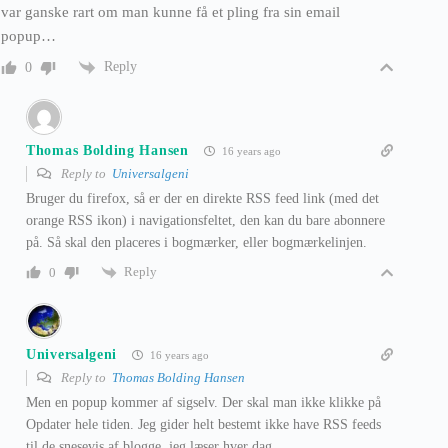
var ganske rart om man kunne få et pling fra sin email
popup…
Reply
0
Thomas Bolding Hansen
16 years ago
Reply to
Universalgeni
Bruger du firefox, så er der en direkte RSS feed link (med det
orange RSS ikon) i navigationsfeltet, den kan du bare abonnere
på. Så skal den placeres i bogmærker, eller bogmærkelinjen.
Reply
0
Universalgeni
16 years ago
Reply to
Thomas Bolding Hansen
Men en popup kommer af sigselv. Der skal man ikke klikke på
Opdater hele tiden. Jeg gider helt bestemt ikke have RSS feeds
til de snesevis af blogge, jeg læser hver dag…