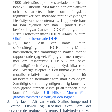
1900-talets störste politiker, avlade ett officiellt
besök i Östberlin 1984 talade han om vänskap
och samarbete, inte om fängslade
regimkritiker och mördade republikflyktingar.
De östtyska dissidenterna […] upplevde hans
tal som hyckleri och hån. I januari 1989
besökte Ingvar Carlsson DDR för att gratulera
Erich Honecker inför DDR:s 40-årsjubileum.
Olof Palme lovordade DDR
Fy faen. Allt var känt: Stalin,
skåderättegångarna, KGB:s tortyrkällare,
nackskotten, den framtvingade svälten, men vi
rapporterade (jag vet, för jag var med) mycket
mer om rasförtryck i USA (utan tvivel
förkastligt) och övergrepp i Sydafrika (d:o,
d:o). Sverige sveptes in i ett finmaskigt nät av
moralisk relativism och rena lögner – allt för
att bevara en neutralitet som snart blev dogm.
Samtidigt som den egentligen aldrig fanns – vi
som gjorde lumpen visste ju att fienden alltid
kom från öster.
Ulf Nilson: Muren föll,
gradvis förstörd av förtryck och lögner.
Ja, “fy faen”. Alt var kendt. Stalins hungernød i
Ukraine. Orwell og Koestler skrev om det
perverterede regime i fyrrerne. I halvtredserne var