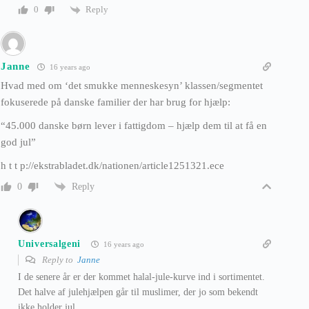
Reply
0
Janne
16 years ago
Hvad med om ‘det smukke menneskesyn’ klassen/segmentet
fokuserede på danske familier der har brug for hjælp:
“45.000 danske børn lever i fattigdom – hjælp dem til at få en
god jul”
h t t p://ekstrabladet.dk/nationen/article1251321.ece
Reply
0
Universalgeni
16 years ago
Reply to
Janne
I de senere år er der kommet halal-jule-kurve ind i sortimentet.
Det halve af julehjælpen går til muslimer, der jo som bekendt
ikke holder jul.