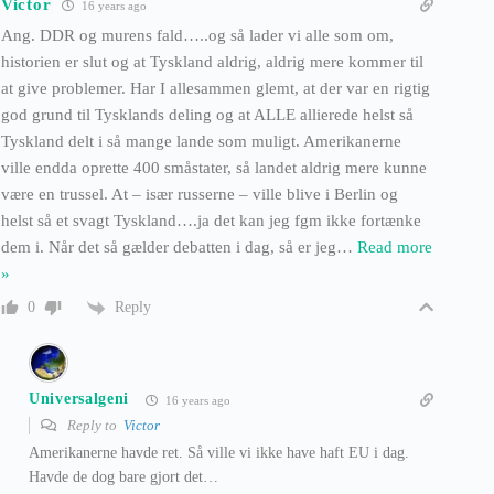
Victor
16 years ago
Ang. DDR og murens fald…..og så lader vi alle som om,
historien er slut og at Tyskland aldrig, aldrig mere kommer til
at give problemer. Har I allesammen glemt, at der var en rigtig
god grund til Tysklands deling og at ALLE allierede helst så
Tyskland delt i så mange lande som muligt. Amerikanerne
ville endda oprette 400 småstater, så landet aldrig mere kunne
være en trussel. At – især russerne – ville blive i Berlin og
helst så et svagt Tyskland….ja det kan jeg fgm ikke fortænke
dem i. Når det så gælder debatten i dag, så er jeg
…
Read more
»
Reply
0
Universalgeni
16 years ago
Reply to
Victor
Amerikanerne havde ret. Så ville vi ikke have haft EU i dag.
Havde de dog bare gjort det…