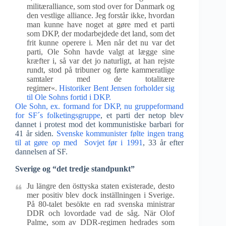
militæralliance, som stod over for Danmark og
den vestlige alliance. Jeg forstår ikke, hvordan
man kunne have noget at gøre med et parti
som DKP, der modarbejdede det land, som det
frit kunne operere i. Men når det nu var det
parti, Ole Sohn havde valgt at lægge sine
kræfter i, så var det jo naturligt, at han rejste
rundt, stod på tribuner og førte kammeratlige
samtaler med de totalitære
regimer«.
Historiker Bent Jensen forholder sig
til Ole Sohns fortid i DKP.
Ole Sohn, ex. formand for DKP, nu gruppeformand
for SF´s folketingsgruppe
, et parti der netop blev
dannet i protest mod det kommunistiske barbari for
41 år siden.
Svenske kommunister følte ingen trang
til at gøre op med Sovjet før i 1991
, 33 år efter
dannelsen af SF.
Sverige og “det tredje standpunkt”
Ju längre den östtyska staten existerade, desto
mer positiv blev dock inställningen i Sverige.
På 80-talet besökte en rad svenska ministrar
DDR och lovordade vad de såg. När Olof
Palme, som av DDR-regimen hedrades som