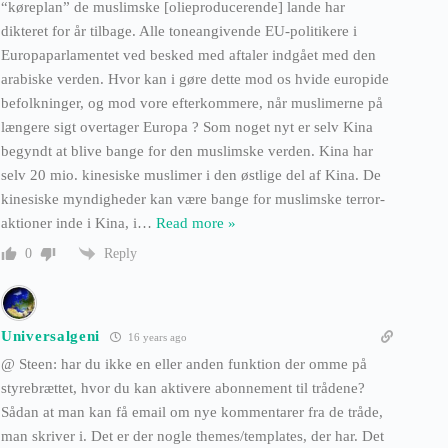
“køreplan” de muslimske [olieproducerende] lande har
dikteret for år tilbage. Alle toneangivende EU-politikere i
Europaparlamentet ved besked med aftaler indgået med den
arabiske verden. Hvor kan i gøre dette mod os hvide europide
befolkninger, og mod vore efterkommere, når muslimerne på
længere sigt overtager Europa ? Som noget nyt er selv Kina
begyndt at blive bange for den muslimske verden. Kina har
selv 20 mio. kinesiske muslimer i den østlige del af Kina. De
kinesiske myndigheder kan være bange for muslimske terror-
aktioner inde i Kina, i
…
Read more »
Reply
0
Universalgeni
16 years ago
@ Steen: har du ikke en eller anden funktion der omme på
styrebrættet, hvor du kan aktivere abonnement til trådene?
Sådan at man kan få email om nye kommentarer fra de tråde,
man skriver i. Det er der nogle themes/templates, der har. Det