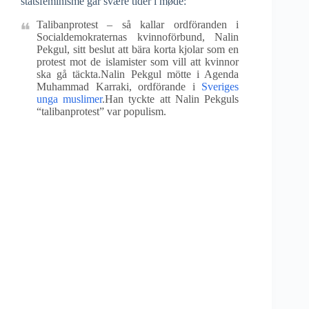
statsfeminisme går svære tider i møde:
Talibanprotest – så kallar ordföranden i
Socialdemokraternas kvinnoförbund, Nalin
Pekgul, sitt beslut att bära korta kjolar som en
protest mot de islamister som vill att kvinnor
ska gå täckta.Nalin Pekgul mötte i Agenda
Muhammad Karraki, ordförande i
Sveriges
unga muslimer
.Han tyckte att Nalin Pekguls
“talibanprotest” var populism.