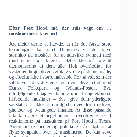
Efter Fort Hood må der stås vagt om …
muslimernes sikkerhed
Jeg plejer gerne at hævde, at når det første store
terrorangreb har ramt Danmark, vil der blive
stormløb på moskéer for at udtrykke sympati med
muslimerne og erklære at dette ikke må føre til
dæmonisering af dem alle. Helt overflødigt, for
vesterlændinge bliver slet ikke vrede på denne måde,
og absolut ikke i større målestok. For så vidt som der
vil blive udtrykt vrede, vil den blive rettet mod
Dansk Folkeparti og Jyllands-Posten. Evt.
efterfølgende tiltag vil handle om at imødekomme
herboende muslimer – dvs. give dem yderligere
særstatus – ikke om indgreb over for moskéer,
ghettoer og tvetungede imamer. At disse påstande
ikke kan være ret meget polemisk overdrevne, ses af
reaktionerne på massakren på Fort Hood i Texas.
Amerikanske medier og politikere står i kø for at
flytte sympatien over på muslimerne. De kan sove