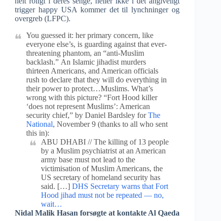
helt roligt i deres senge, heller ikke i det angiveligt
trigger happy USA kommer det til lynchninger og
overgreb (LFPC).
You guessed it: her primary concern, like
everyone else’s, is guarding against that ever-
threatening phantom, an “anti-Muslim
backlash.” An Islamic jihadist murders
thirteen Americans, and American officials
rush to declare that they will do everything in
their power to protect…Muslims. What’s
wrong with this picture? “Fort Hood killer
‘does not represent Muslims’: American
security chief,” by Daniel Bardsley for
The
National
, November 9 (thanks to all who sent
this in):
ABU DHABI // The killing of 13 people
by a Muslim psychiatrist at an American
army base must not lead to the
victimisation of Muslim Americans, the
US secretary of homeland security has
said. […]
DHS Secretary warns that Fort
Hood jihad must not be repeated — no,
wait…
Nidal Malik Hasan forsøgte at kontakte Al Qaeda