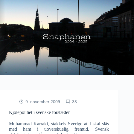
Fortsæt
til
indhold
9. november 2009
33
Kjolepolitiet i svenske forstæder
Muhammad Karraki, stakkels Sverige at I skal slås
med ham i uoverskuelig fremtid. Svensk