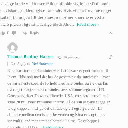
vestlige lande vil kineserne ikke afholde sig fra at slå til mod
den islamiske ideologis rettroende. Hvis vi kan forvente noget
sådant fra nogen ER det kineserne. Amerikanerne er ved at
være præcist lige så latterlige blødsødne
…
Read more »
Reply
0
Thomas Bolding Hansen
16 years ago
Reply to
Vivi Andersen
Kina har store markedsinteresser i at bevare et godt forhold til
Islam. Ikke nok med det har de geostrategiske interesser – hvor
de har entente cordiale forhold med selv Sudan og i øvrigt har
overtaget Sovjets holden hånden over sådanne regimer i FN.
Geostrategisk er Taiwans allierede, USA, en større trussel, end
sølle 20 millioner muslimer internt. Så de kan sagtens hugge en
tå og klippe en hæl på det område og vil også gøre det. En
alliiance mellem den islamiske verden og Kina er langt mere
sansynlig, end man umiddelbart skulle tro. De er begge i
opposition til USA
…
Read more »