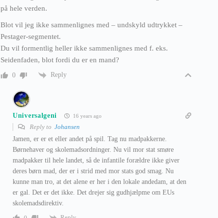
på hele verden.
Blot vil jeg ikke sammenlignes med – undskyld udtrykket –
Pestager-segmentet.
Du vil formentlig heller ikke sammenlignes med f. eks.
Seidenfaden, blot fordi du er en mand?
Reply
0
Universalgeni
16 years ago
Reply to
Johansen
Jamen, er er et eller andet på spil. Tag nu madpakkerne.
Børnehaver og skolemadsordninger. Nu vil mor stat smøre
madpakker til hele landet, så de infantile forældre ikke giver
deres børn mad, der er i strid med mor stats god smag. Nu
kunne man tro, at det alene er her i den lokale andedam, at den
er gal. Det er det ikke. Det drejer sig gudhjælpme om EUs
skolemadsdirektiv.
Reply
0