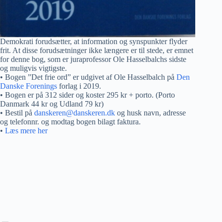
Demokrati forudsætter, at information og synspunkter flyder
frit. At disse forudsætninger ikke længere er til stede, er emnet
for denne bog, som er juraprofessor Ole Hasselbalchs sidste
og muligvis vigtigste.
• Bogen ”Det frie ord” er udgivet af Ole Hasselbalch på
Den
Danske Forenings
forlag i 2019.
• Bogen er på 312 sider og koster 295 kr + porto. (Porto
Danmark 44 kr og Udland 79 kr)
• Bestil på
danskeren@danskeren.dk
og husk navn, adresse
og telefonnr. og modtag bogen bilagt faktura.
•
Læs mere her