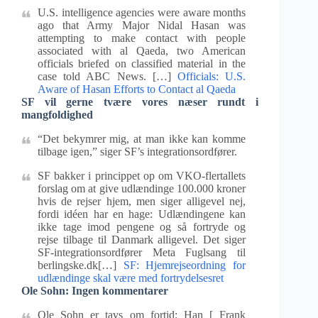
U.S. intelligence agencies were aware months
ago that Army Major Nidal Hasan was
attempting to make contact with people
associated with al Qaeda, two American
officials briefed on classified material in the
case told ABC News. […]
Officials: U.S.
Aware of Hasan Efforts to Contact al Qaeda
SF vil gerne tvære vores næser rundt i
mangfoldighed
“Det bekymrer mig, at man ikke kan komme
tilbage igen,” siger SF’s integrationsordfører.
SF bakker i princippet op om VKO-flertallets
forslag om at give udlændinge 100.000 kroner
hvis de rejser hjem, men siger alligevel nej,
fordi idéen har en hage: Udlændingene kan
ikke tage imod pengene og så fortryde og
rejse tilbage til Danmark alligevel. Det siger
SF-integrationsordfører Meta Fuglsang til
berlingske.dk[…]
SF: Hjemrejseordning for
udlændinge skal være med fortrydelsesret
Ole Sohn: Ingen kommentarer
Ole Sohn er tavs om fortid: Han [ Frank