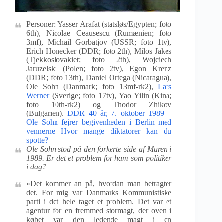
Personer: Yasser Arafat (statsløs/Egypten; foto
6th), Nicolae Ceausescu (Rumænien; foto
3mf), Michail Gorbatjov (USSR; foto 1tv),
Erich Honecker (DDR; foto 2th), Milos Jakes
(Tjekkoslovakiet; foto 2th), Wojciech
Jaruzelski (Polen; foto 2tv), Egon Krenz
(DDR; foto 13th), Daniel Ortega (Nicaragua),
Ole Sohn (Danmark; foto 13mf-rk2),
Lars
Werner
(Sverige; foto 17tv), Yao Yilin (Kina;
foto 10th-rk2) og Thodor Zhikov
(Bulgarien).
DDR 40 år, 7. oktober 1989 –
Ole Sohn fejrer begivenheden i Berlin med
vennerne Hvor mange diktatorer kan du
spotte?
Ole Sohn stod på den forkerte side af Muren i
1989. Er det et problem for ham som politiker
i dag?
»Det kommer an på, hvordan man betragter
det. For mig var Danmarks Kommunistiske
parti i det hele taget et problem. Det var et
agentur for en fremmed stormagt, der oven i
købet var den ledende magt i en