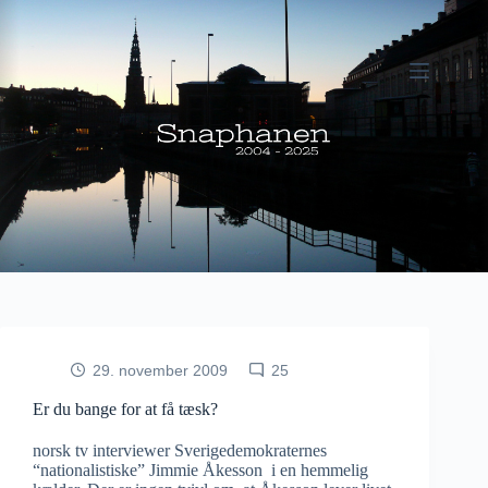
Fortsæt
til
indhold
29. november 2009
25
Er du bange for at få tæsk?
norsk tv interviewer Sverigedemokraternes
“nationalistiske” Jimmie Åkesson i en hemmelig