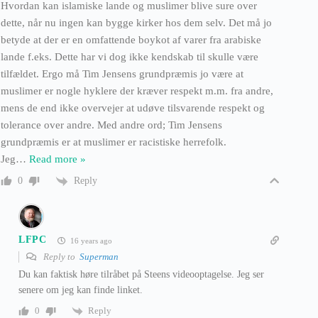
Hvordan kan islamiske lande og muslimer blive sure over
dette, når nu ingen kan bygge kirker hos dem selv. Det må jo
betyde at der er en omfattende boykot af varer fra arabiske
lande f.eks. Dette har vi dog ikke kendskab til skulle være
tilfældet. Ergo må Tim Jensens grundpræmis jo være at
muslimer er nogle hyklere der kræver respekt m.m. fra andre,
mens de end ikke overvejer at udøve tilsvarende respekt og
tolerance over andre. Med andre ord; Tim Jensens
grundpræmis er at muslimer er racistiske herrefolk.
Jeg
…
Read more »
Reply
0
LFPC
16 years ago
Reply to
Superman
Du kan faktisk høre tilråbet på Steens videooptagelse. Jeg ser
senere om jeg kan finde linket.
Reply
0