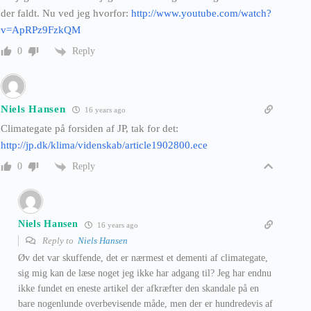
der faldt. Nu ved jeg hvorfor:
http://www.youtube.com/watch?
v=ApRPz9FzkQM
Reply
0
Niels Hansen
16 years ago
Climategate på forsiden af JP, tak for det:
http://jp.dk/klima/videnskab/article1902800.ece
Reply
0
Niels Hansen
16 years ago
Reply to
Niels Hansen
Øv det var skuffende, det er nærmest et dementi af climategate,
sig mig kan de læse noget jeg ikke har adgang til? Jeg har endnu
ikke fundet en eneste artikel der afkræfter den skandale på en
bare nogenlunde overbevisende måde, men der er hundredevis af