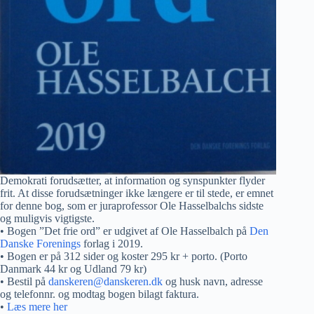
Demokrati forudsætter, at information og synspunkter flyder
frit. At disse forudsætninger ikke længere er til stede, er emnet
for denne bog, som er juraprofessor Ole Hasselbalchs sidste
og muligvis vigtigste.
• Bogen ”Det frie ord” er udgivet af Ole Hasselbalch på
Den
Danske Forenings
forlag i 2019.
• Bogen er på 312 sider og koster 295 kr + porto. (Porto
Danmark 44 kr og Udland 79 kr)
• Bestil på
danskeren@danskeren.dk
og husk navn, adresse
og telefonnr. og modtag bogen bilagt faktura.
•
Læs mere her