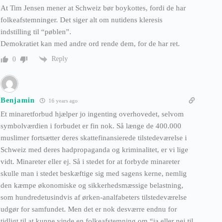
At Tim Jensen mener at Schweiz bør boykottes, fordi de har
folkeafstemninger. Det siger alt om nutidens kleresis
indstilling til “pøblen”.
Demokratiet kan med andre ord rende dem, for de har ret.
Reply
0
Benjamin
16 years ago
Et minaretforbud hjælper jo ingenting overhovedet, selvom
symbolværdien i forbudet er fin nok. Så længe de 400.000
muslimer fortsætter deres skattefinansierede tilstedeværelse i
Schweiz med deres hadpropaganda og kriminalitet, er vi lige
vidt. Minareter eller ej. Så i stedet for at forbyde minareter
skulle man i stedet beskæftige sig med sagens kerne, nemlig
den kæmpe økonomiske og sikkerhedsmæssige belastning,
som hundredetusindvis af ørken-analfabeters tilstedeværelse
udgør for samfundet. Men det er nok desværre endnu for
tidligt til at kunne vinde en folkeafstemning om “ja eller nej til