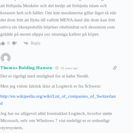
att förbjuda Moskéer och det tredje att förbjuda islam och
koranen helt och hållet. Om inte muslimerna gillar läget så står
det dom fritt att flytta till valfritt MENA-land där dom kan fritt
utöva sin ökenpedofils böjelser obehindrat och dessutom som
grädde på moset slippa oss smutsiga kafirer på köpet.
Reply
0
Thomas Bolding Hansen
16 years ago
Der er rigeligt med mulighed for at købe Nestlé.
Men jeg vidste faktisk ikke at Logitech er fra Schweiz:
http://en.wikipedia.org/wiki/List_of_companies_of_Switzerlan
d
Jeg har nu alligevel altid foretrukket Logitech, hvorfor støtte
Microsoft, selv om WIndows 7 vist endeligt er et ordentligt
styresystem,