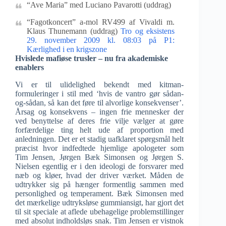
“Ave Maria” med Luciano Pavarotti (uddrag)
“Fagotkoncert” a-mol RV499 af Vivaldi m.
Klaus Thunemann (uddrag)
Tro og eksistens
29. november 2009 kl. 08:03 på P1:
Kærlighed i en krigszone
Hvislede mafiøse trusler – nu fra akademiske
enablers
Vi er til ulidelighed bekendt med kitman-
formuleringer i stil med ‘hvis de vantro gør sådan-
og-sådan, så kan det føre til alvorlige konsekvenser’.
Årsag og konsekvens – ingen frie mennesker der
ved benyttelse af deres frie vilje vælger at gøre
forfærdelige ting helt ude af proportion med
anledningen. Det er et stadig uafklaret spørgsmål helt
præcist hvor indfedtede hjemlige apologeter som
Tim Jensen, Jørgen Bæk Simonsen og Jørgen S.
Nielsen egentlig er i den ideologi de forsvarer med
næb og kløer, hvad der driver værket. Måden de
udtrykker sig på hænger formentlig sammen med
personlighed og temperament. Bæk Simonsen med
det mærkelige udtryksløse gummiansigt, har gjort det
til sit speciale at aflede ubehagelige problemstillinger
med absolut indholdsløs snak. Tim Jensen er vistnok