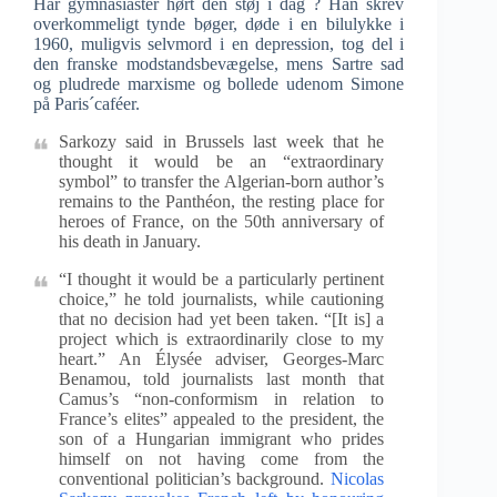
Har gymnasiaster hørt den støj i dag ? Han skrev
overkommeligt tynde bøger, døde i en bilulykke i
1960, muligvis selvmord i en depression, tog del i
den franske modstandsbevægelse, mens Sartre sad
og pludrede marxisme og bollede udenom Simone
på Paris´caféer.
Sarkozy said in Brussels last week that he
thought it would be an “extraordinary
symbol” to transfer the Algerian-born author’s
remains to the Panthéon, the resting place for
heroes of France, on the 50th anniversary of
his death in January.
“I thought it would be a particularly pertinent
choice,” he told journalists, while cautioning
that no decision had yet been taken. “[It is] a
project which is extraordinarily close to my
heart.” An Élysée adviser, Georges-Marc
Benamou, told journalists last month that
Camus’s “non-conformism in relation to
France’s elites” appealed to the president, the
son of a Hungarian immigrant who prides
himself on not having come from the
conventional politician’s background.
Nicolas