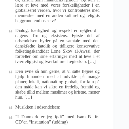
lære at leve med vores forskelligheder i en
globaliseret verden, hvor vi konfronteres med
mennesker med en anden kulturel og religiøs
baggrund end os selv?
Dialog, kærlighed og respekt er nøgleord i
dagens Tro og eksistens. Første del af
udsendelsen byder på en samtale med den
danskfødte katolik og tidligere konservative
folketingskandidat Lone Skov al-Awssi, der
fortæller om sine erfaringer med at leve i et
tværreligiøst og tværkulturelt ægteskab. […]
Den evne så hun gerne, at vi satte højere og
hjalp hinanden med at udvikle på mange
planer, lokalt, nationalt og globalt, for kun på
den måde kan vi sikre en fredelig fremtid og
skabe tillid mellem muslimer og kristne, mener
hun. […]
Musikken i udsendelsen:
“I Danmark er jeg født” med Isam B. fra
CD’en “Institution” (uddrag)