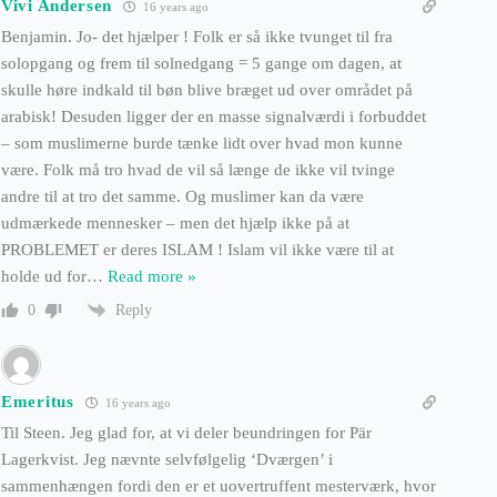
Vivi Andersen
16 years ago
Benjamin. Jo- det hjælper ! Folk er så ikke tvunget til fra
solopgang og frem til solnedgang = 5 gange om dagen, at
skulle høre indkald til bøn blive bræget ud over området på
arabisk! Desuden ligger der en masse signalværdi i forbuddet
– som muslimerne burde tænke lidt over hvad mon kunne
være. Folk må tro hvad de vil så længe de ikke vil tvinge
andre til at tro det samme. Og muslimer kan da være
udmærkede mennesker – men det hjælp ikke på at
PROBLEMET er deres ISLAM ! Islam vil ikke være til at
holde ud for
…
Read more »
Reply
0
Emeritus
16 years ago
Til Steen. Jeg glad for, at vi deler beundringen for Pär
Lagerkvist. Jeg nævnte selvfølgelig ‘Dværgen’ i
sammenhængen fordi den er et uovertruffent mesterværk, hvor