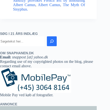
Sarkozy provokes French left by honouring
Albert Camus
,
Albert Camus
,
The Myth Of
Sisyphus.
SØG I 21 ÅRS INDLÆG
OM SNAPHANEN.DK
Email:
snappost [at] yahoo.dk
Regarding use of my copyrighted photos on the blog, please
contact email above.
Mobile Pay ved køb af fotografier.
ANNONCE