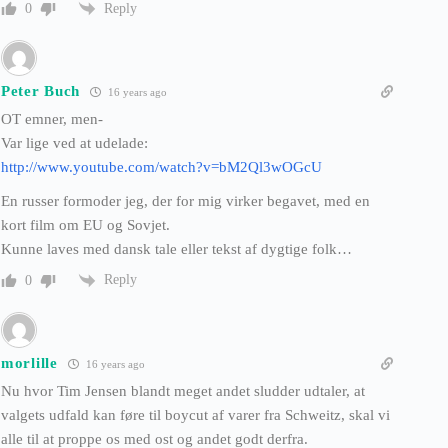
Reply
0
Peter Buch
16 years ago
OT emner, men-
Var lige ved at udelade:
http://www.youtube.com/watch?v=bM2Ql3wOGcU
En russer formoder jeg, der for mig virker begavet, med en
kort film om EU og Sovjet.
Kunne laves med dansk tale eller tekst af dygtige folk…
Reply
0
morlille
16 years ago
Nu hvor Tim Jensen blandt meget andet sludder udtaler, at
valgets udfald kan føre til boycut af varer fra Schweitz, skal vi
alle til at proppe os med ost og andet godt derfra.