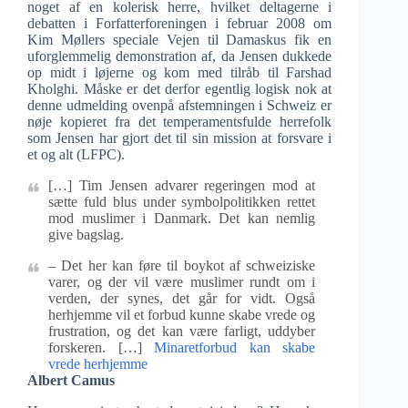
noget af en kolerisk herre, hvilket deltagerne i
debatten i Forfatterforeningen i februar 2008 om
Kim Møllers speciale Vejen til Damaskus fik en
uforglemmelig demonstration af, da Jensen dukkede
op midt i løjerne og kom med tilråb til Farshad
Kholghi. Måske er det derfor egentlig logisk nok at
denne udmelding ovenpå afstemningen i Schweiz er
nøje kopieret fra det temperamentsfulde herrefolk
som Jensen har gjort det til sin mission at forsvare i
et og alt (LFPC).
[…] Tim Jensen advarer regeringen mod at
sætte fuld blus under symbolpolitikken rettet
mod muslimer i Danmark. Det kan nemlig
give bagslag.
– Det her kan føre til boykot af schweiziske
varer, og der vil være muslimer rundt om i
verden, der synes, det går for vidt. Også
herhjemme vil et forbud kunne skabe vrede og
frustration, og det kan være farligt, uddyber
forskeren. […]
Minaretforbud kan skabe
vrede herhjemme
Albert Camus