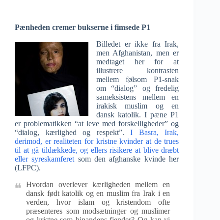
Pænheden cremer bukserne i fimsede P1
Billedet er ikke fra Irak,
men Afghanistan, men er
medtaget her for at
illustrere kontrasten
mellem følsom P1-snak
om “dialog” og fredelig
sameksistens mellem en
irakisk muslim og en
dansk katolik. I pæne P1
er problematikken “at leve med forskelligheder” og
“dialog, kærlighed og respekt”.
I Basra, Irak,
derimod, er realiteten for kristne kvinder at de trues
til at gå tildækkede, og ellers risikere at blive dræbt
eller syreskamferet
som den afghanske kvinde her
(LFPC).
Hvordan overlever kærligheden mellem en
dansk født katolik og en muslim fra Irak i en
verden, hvor islam og kristendom ofte
præsenteres som modsætninger og muslimer
og kristne som hinandens fjender? Og kan vi