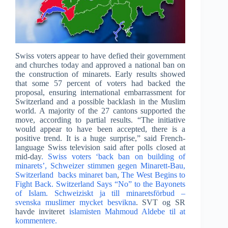
Swiss voters appear to have defied their government
and churches today and approved a national ban on
the construction of minarets. Early results showed
that some 57 percent of voters had backed the
proposal, ensuring international embarrassment for
Switzerland and a possible backlash in the Muslim
world. A majority of the 27 cantons supported the
move, according to partial results. “The initiative
would appear to have been accepted, there is a
positive trend. It is a huge surprise,” said French-
language Swiss television said after polls closed at
mid-day
. Swiss voters ‘back ban on building of
minarets’,
Schweizer stimmen gegen Minarett-Bau,
Switzerland backs minaret ban
,
The West Begins to
Fight Back.
Switzerland Says “No” to the Bayonets
of Islam.
Schweiziskt ja till minaretsförbud –
svenska muslimer mycket besvikna
. SVT og SR
havde inviteret
islamisten Mahmoud Aldebe til at
kommentere.