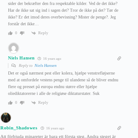
sider der bekræfter den fra respektable kilder. Ved de det ikke?
Har de ikke sat sig ind i sagen det? Tror de ikke på det? Tør de
ikke? Er det imod deres overbevisning? Mister de penge?. Jeg
forstår det ikke…
Reply
0
Niels Hansen
16 years ago
Reply to
Niels Hansen
Det er også nærmest pest eller kolera, hjælpe venstrefløjserne
med at omfordele vestens penge til ulandene så de bliver endnu
flere og presset på europa endnu større eller hjælpe
oliediktatorerne i alle de religiøse diktaturstater. Suk
Reply
0
Robin_Shadowes
16 years ago
Att förbjuda minareter är bara ett första steg. Andra steget är