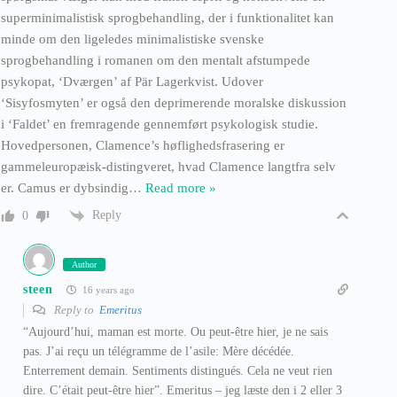
superminimalistisk sprogbehandling, der i funktionalitet kan
minde om den ligeledes minimalistiske svenske
sprogbehandling i romanen om den mentalt afstumpede
psykopat, ‘Dværgen’ af Pär Lagerkvist. Udover
‘Sisyfosmyten’ er også den deprimerende moralske diskussion
i ‘Faldet’ en fremragende gennemført psykologisk studie.
Hovedpersonen, Clamence’s høflighedsfrasering er
gammeleuropæisk-distingveret, hvad Clamence langtfra selv
er. Camus er dybsindig
…
Read more »
Reply
0
Author
steen
16 years ago
Reply to
Emeritus
“Aujourd’hui, maman est morte. Ou peut-être hier, je ne sais
pas. J’ai reçu un télégramme de l’asile: Mère décédée.
Enterrement demain. Sentiments distingués. Cela ne veut rien
dire. C’était peut-être hier”. Emeritus – jeg læste den i 2 eller 3