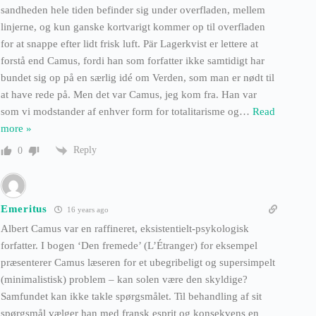
sandheden hele tiden befinder sig under overfladen, mellem
linjerne, og kun ganske kortvarigt kommer op til overfladen
for at snappe efter lidt frisk luft. Pär Lagerkvist er lettere at
forstå end Camus, fordi han som forfatter ikke samtidigt har
bundet sig op på en særlig idé om Verden, som man er nødt til
at have rede på. Men det var Camus, jeg kom fra. Han var
som vi modstander af enhver form for totalitarisme og
…
Read
more »
Reply
0
Emeritus
16 years ago
Albert Camus var en raffineret, eksistentielt-psykologisk
forfatter. I bogen ‘Den fremede’ (L’Étranger) for eksempel
præsenterer Camus læseren for et ubegribeligt og supersimpelt
(minimalistisk) problem – kan solen være den skyldige?
Samfundet kan ikke takle spørgsmålet. Til behandling af sit
spørgsmål vælger han med fransk esprit og konsekvens en