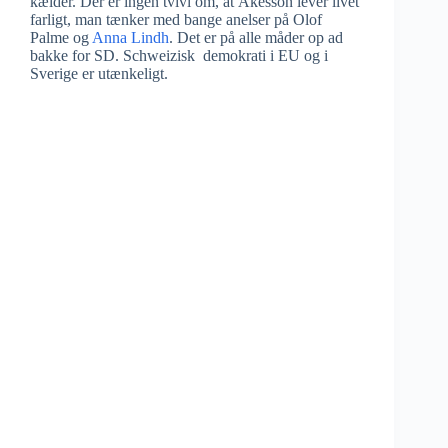
kælder. Der er ingen tvivl om, at Åkesson lever livet
farligt, man tænker med bange anelser på Olof
Palme og
Anna Lindh
. Det er på alle måder op ad
bakke for SD. Schweizisk demokrati i EU og i
Sverige er utænkeligt.