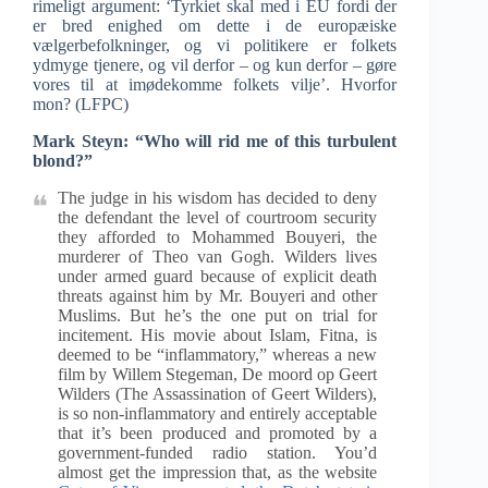
rimeligt argument: ‘Tyrkiet skal med i EU fordi der
er bred enighed om dette i de europæiske
vælgerbefolkninger, og vi politikere er folkets
ydmyge tjenere, og vil derfor – og kun derfor – gøre
vores til at imødekomme folkets vilje’. Hvorfor
mon? (LFPC)
Mark Steyn: “Who will rid me of this turbulent
blond?”
The judge in his wisdom has decided to deny
the defendant the level of courtroom security
they afforded to Mohammed Bouyeri, the
murderer of Theo van Gogh. Wilders lives
under armed guard because of explicit death
threats against him by Mr. Bouyeri and other
Muslims. But he’s the one put on trial for
incitement. His movie about Islam, Fitna, is
deemed to be “inflammatory,” whereas a new
film by Willem Stegeman, De moord op Geert
Wilders (The Assassination of Geert Wilders),
is so non-inflammatory and entirely acceptable
that it’s been produced and promoted by a
government-funded radio station. You’d
almost get the impression that, as the website