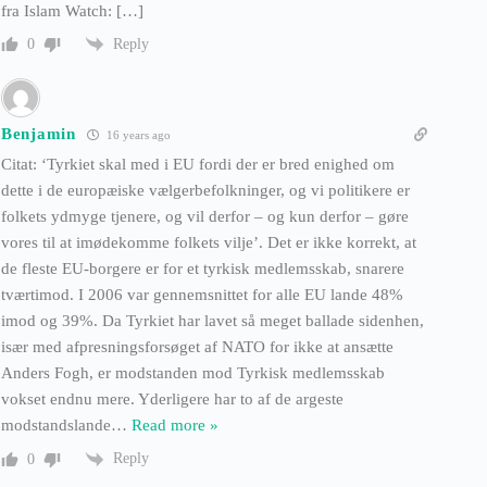
fra Islam Watch: […]
Reply
0
Benjamin
16 years ago
Citat: ‘Tyrkiet skal med i EU fordi der er bred enighed om
dette i de europæiske vælgerbefolkninger, og vi politikere er
folkets ydmyge tjenere, og vil derfor – og kun derfor – gøre
vores til at imødekomme folkets vilje’. Det er ikke korrekt, at
de fleste EU-borgere er for et tyrkisk medlemsskab, snarere
tværtimod. I 2006 var gennemsnittet for alle EU lande 48%
imod og 39%. Da Tyrkiet har lavet så meget ballade sidenhen,
især med afpresningsforsøget af NATO for ikke at ansætte
Anders Fogh, er modstanden mod Tyrkisk medlemsskab
vokset endnu mere. Yderligere har to af de argeste
modstandslande
…
Read more »
Reply
0