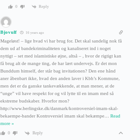
Reply
0
Bjovulf
16 years ago
Mageløst! – lige hvad vi har brug for. Det skal sandelig nok få
dem ud af bandekriminaliteten og kanaliseret ind i noget
nyttigt – set med islamistiske øjne, altså – , hvor de rigtigt kan
få brug alt de mange ting, de har lært undervejs. Er det mon
Bunddum himself, der står bag invitationen? Den ene hånd
aner åbenbart ikke, hvad den anden laver i Kbh’s Kommune,
men det er da ganske tankevækkende, at man mener, at de
“unge” vil have respekt for og vil lytte til en imam med så
ekstreme budskaber. Hvorfor mon?
http://www.berlingske.dk/danmark/kontroversiel-imam-skal-
bekaempe-bander Kontroversiel imam skal bekæmpe
…
Read
more »
Reply
0