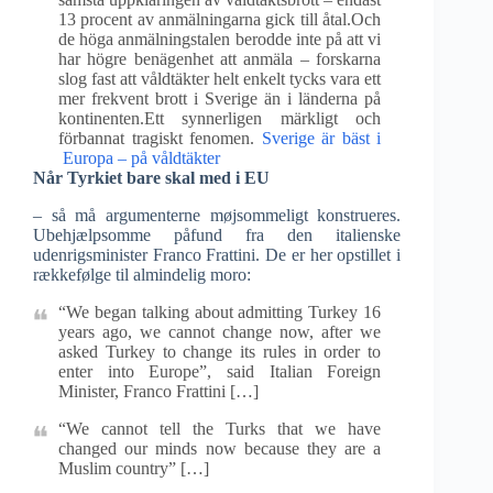
13 procent av anmälningarna gick till åtal.Och
de höga anmälningstalen berodde inte på att vi
har högre benägenhet att anmäla – forskarna
slog fast att våldtäkter helt enkelt tycks vara ett
mer frekvent brott i Sverige än i länderna på
kontinenten.Ett synnerligen märkligt och
förbannat tragiskt fenomen.
Sverige är bäst i
Europa – på våldtäkter
Når Tyrkiet bare skal med i EU
– så må argumenterne møjsommeligt konstrueres.
Ubehjælpsomme påfund fra den italienske
udenrigsminister Franco Frattini. De er her opstillet i
rækkefølge til almindelig moro:
“We began talking about admitting Turkey 16
years ago, we cannot change now, after we
asked Turkey to change its rules in order to
enter into Europe”, said Italian Foreign
Minister, Franco Frattini […]
“We cannot tell the Turks that we have
changed our minds now because they are a
Muslim country” […]