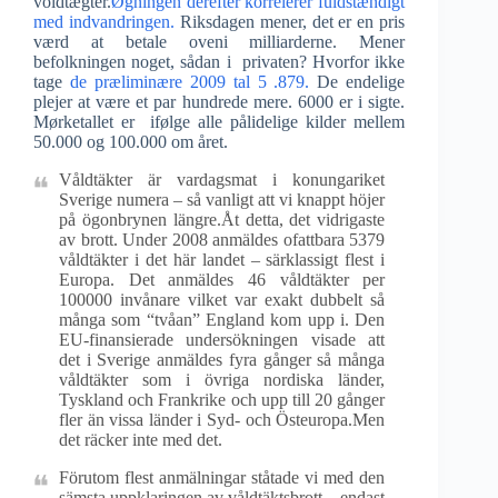
voldtægter.
Øgningen derefter korrelerer fuldstændigt
med indvandringen.
Riksdagen mener, det er en pris
værd at betale oveni milliarderne. Mener
befolkningen noget, sådan i privaten? Hvorfor ikke
tage
de præliminære 2009 tal 5 .879.
De endelige
plejer at være et par hundrede mere. 6000 er i sigte.
Mørketallet er ifølge alle pålidelige kilder mellem
50.000 og 100.000 om året.
Våldtäkter är vardagsmat i konungariket
Sverige numera – så vanligt att vi knappt höjer
på ögonbrynen längre.Åt detta, det vidrigaste
av brott. Under 2008 anmäldes ofattbara 5379
våldtäkter i det här landet – särklassigt flest i
Europa. Det anmäldes 46 våldtäkter per
100000 invånare vilket var exakt dubbelt så
många som “tvåan” England kom upp i. Den
EU-finansierade undersökningen visade att
det i Sverige anmäldes fyra gånger så många
våldtäkter som i övriga nordiska länder,
Tyskland och Frankrike och upp till 20 gånger
fler än vissa länder i Syd- och Östeuropa.Men
det räcker inte med det.
Förutom flest anmälningar ståtade vi med den
sämsta uppklaringen av våldtäktsbrott – endast