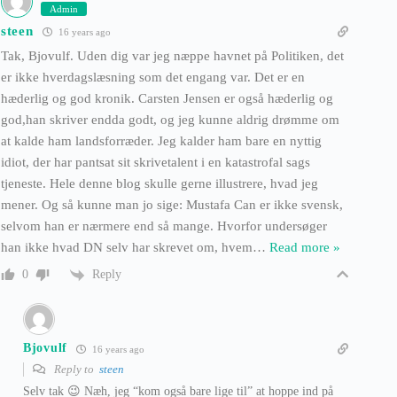
Admin
steen
16 years ago
Tak, Bjovulf. Uden dig var jeg næppe havnet på Politiken, det
er ikke hverdagslæsning som det engang var. Det er en
hæderlig og god kronik. Carsten Jensen er også hæderlig og
god,han skriver endda godt, og jeg kunne aldrig drømme om
at kalde ham landsforræder. Jeg kalder ham bare en nyttig
idiot, der har pantsat sit skrivetalent i en katastrofal sags
tjeneste. Hele denne blog skulle gerne illustrere, hvad jeg
mener. Og så kunne man jo sige: Mustafa Can er ikke svensk,
selvom han er nærmere end så mange. Hvorfor undersøger
han ikke hvad DN selv har skrevet om, hvem
…
Read more »
Reply
0
Bjovulf
16 years ago
Reply to
steen
Selv tak 😉 Næh, jeg “kom også bare lige til” at hoppe ind på