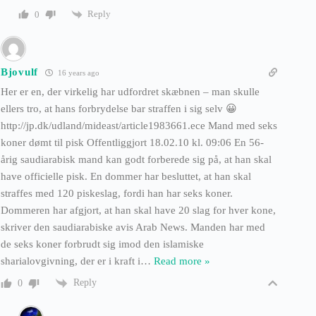
Reply
0
Bjovulf
16 years ago
Her er en, der virkelig har udfordret skæbnen – man skulle
ellers tro, at hans forbrydelse bar straffen i sig selv 😀
http://jp.dk/udland/mideast/article1983661.ece Mand med seks
koner dømt til pisk Offentliggjort 18.02.10 kl. 09:06 En 56-
årig saudiarabisk mand kan godt forberede sig på, at han skal
have officielle pisk. En dommer har besluttet, at han skal
straffes med 120 piskeslag, fordi han har seks koner.
Dommeren har afgjort, at han skal have 20 slag for hver kone,
skriver den saudiarabiske avis Arab News. Manden har med
de seks koner forbrudt sig imod den islamiske
sharialovgivning, der er i kraft i
…
Read more »
Reply
0