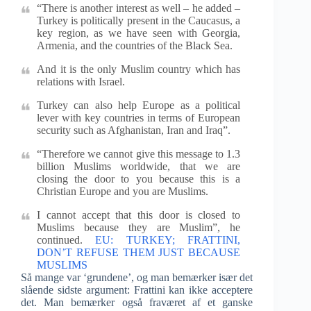
“There is another interest as well – he added –
Turkey is politically present in the Caucasus, a
key region, as we have seen with Georgia,
Armenia, and the countries of the Black Sea.
And it is the only Muslim country which has
relations with Israel.
Turkey can also help Europe as a political
lever with key countries in terms of European
security such as Afghanistan, Iran and Iraq”.
“Therefore we cannot give this message to 1.3
billion Muslims worldwide, that we are
closing the door to you because this is a
Christian Europe and you are Muslims.
I cannot accept that this door is closed to
Muslims because they are Muslim”, he
continued.
EU: TURKEY; FRATTINI,
DON’T REFUSE THEM JUST BECAUSE
MUSLIMS
Så mange var ‘grundene’, og man bemærker især det
slående sidste argument: Frattini kan ikke acceptere
det. Man bemærker også fraværet af et ganske