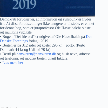
Demokrati forudsætter, at information og synspunkter flyder
frit. At disse forudsætninger ikke længere er til stede, er emnet
for denne bog, som er juraprofessor Ole Hasselbalchs sidste
og muligvis vigtigste.
• Bogen ”Det frie ord” er udgivet af Ole Hasselbalch på
Den
Danske Forenings
forlag i 2019.
• Bogen er på 312 sider og koster 295 kr + porto. (Porto
Danmark 44 kr og Udland 79 kr)
• Bestil på
danskeren@danskeren.dk
og husk navn, adresse
og telefonnr. og modtag bogen bilagt faktura.
•
Læs mere her