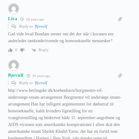
Liva
16 years ago
Reply to
Bjovulf
Gad vide hvad Bondam mener om det der står i koranen om
anderledes tænkende/troende og homoseksuelle mennesker?
Reply
0
Bjovulf
16 years ago
Reply to
Bjovulf
http://www.berlingske.dk/koebenhavn/borgmestre-vil-
undersoege-imam-arrangement Borgmestre vil undersøge imam-
arrangement Han har tidligere argumenteret for dødsstraf til
homoseksuelle, kaldt kvinders ligestilling for en
vrangforestilling og beskrevet både 11. september-angrebene og
AIDS-virussen som amerikanske konspirationer.I aften skal den
amerikanske imam Sheikh Khalid Yasin, der har en fortid som
bandemedlem i Harlem i New York, tale danske unge på