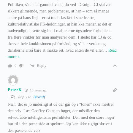
Politiken, sådan af gammel vane, du ved :DEnig – CJ skriver
sikkert glimrende, men problemet er, at han – som så mange
andre på hans fløj – er så totalt fastlåst i sine frelste,
kulturrelativistiske PK-holdninger, at han kke mener, at det er
nødvendigt at sætte sig ind i realiteterne ogstudere forholdene
fra flere vinkler før man analyserer dem. I stedet har CJ & co.
skrevet hele konklusionen på forhånd, og så har verden og
danskerne altså bare at makke ret, hvad enten de vil eller
…
Read
more »
Reply
0
PeterK
16 years ago
Reply to
Bjovulf
Næh, det er jo underligt at de der går op i “tonen” ikke mestrer
den selv. Læs Geoffry Cains to bøger, der udstiller den
selvudråbte intelligentsias perfiditeter. Den med den store neger
hør til i den pæne side at spektret. Jeg kan ikke rigtigt skrive i
den pæne ende vel?