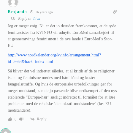
Benjamin
16 years ago
Reply to
Liva
Jeg er meget enig. Nu er det jo desuden fremkommet, at de røde
femifascister fra KVINFO vil udnytte EuroMed samarbejdet til
at gennemtvinge feminismen i de nye lande i EuroMed’s Stor-
EU.
http://www.nordkalender.org/kvinfo/arrangement.html?
id=5663&back=index.html
Så bliver det vel indrettet således, at al kritik af de to religioner
islam og feminisme mødes med hård hånd og koster
fængselsstraffe. Og hvis de europæiske urbefolkninger gør for
meget modstand, kan de jo passende blive nedkæmpet af den nys
etablerede “Europa-hær” særligt indrettet til formålet for at løse
problemet med de rebelske ‘demokrati-modstandere’ (læs:EU-
modstandere).
Reply
0