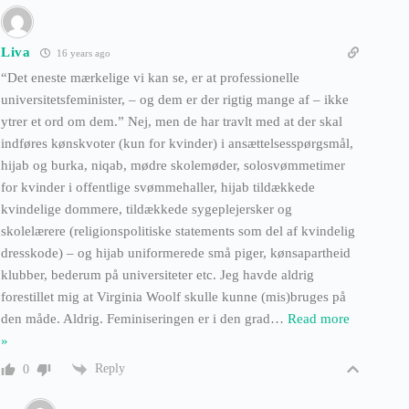
Liva
16 years ago
“Det eneste mærkelige vi kan se, er at professionelle
universitetsfeminister, – og dem er der rigtig mange af – ikke
ytrer et ord om dem.” Nej, men de har travlt med at der skal
indføres kønskvoter (kun for kvinder) i ansættelsesspørgsmål,
hijab og burka, niqab, mødre skolemøder, solosvømmetimer
for kvinder i offentlige svømmehaller, hijab tildækkede
kvindelige dommere, tildækkede sygeplejersker og
skolelærere (religionspolitiske statements som del af kvindelig
dresskode) – og hijab uniformerede små piger, kønsapartheid
klubber, bederum på universiteter etc. Jeg havde aldrig
forestillet mig at Virginia Woolf skulle kunne (mis)bruges på
den måde. Aldrig. Feminiseringen er i den grad
…
Read more
»
Reply
0