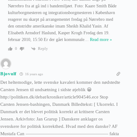
Nørrebro fra at gå ind i bandemiljøet. Foto: Kaare Smith Både
kulturborgmesteren og integrationsborgmesteren i København
reagerer nu skarpt på arrangementet fredag på Nørrebro med
den omstridte amerikanske imam Sheikh Khalid Yasin. Af
Elisabeth Arnsdorf Haslund, Kasper Krogh Fredag den 19.
februar 2010, 15:50 Er der gået kommunale
…
Read more »
Reply
0
Bjovulf
16 years ago
Det heltemodige, lette svenske kavaleri kommer den nødstedte
Carsten Jensen til undsætning i sidste øjeblik 😀
http://politiken.dk/debat/kroniker/article904546.ece Stop
Carsten Jensen-bashingen, Danmark Billedtekst: [ Ukorrekt. I
Danmark er det blevet politisk korrekt at kritisere Carsten
Jensen. Arkivfoto: Jan Grarup ] Danskere anklager os
svenskere for politisk korrekthed. Hvad med den danske? AF
Mustafa Can —————————————————— fakta