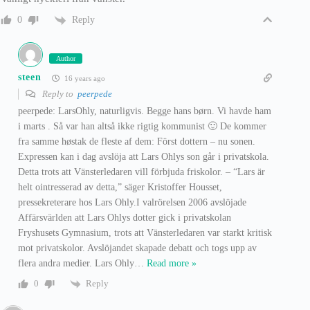
Reply
0
Author
steen
16 years ago
Reply to
peerpede
peerpede: LarsOhly, naturligvis. Begge hans børn. Vi havde ham
i marts . Så var han altså ikke rigtig kommunist 🙂 De kommer
fra samme høstak de fleste af dem: Först dottern – nu sonen.
Expressen kan i dag avslöja att Lars Ohlys son går i privatskola.
Detta trots att Vänsterledaren vill förbjuda friskolor. – “Lars är
helt ointresserad av detta,” säger Kristoffer Housset,
pressekreterare hos Lars Ohly.I valrörelsen 2006 avslöjade
Affärsvärlden att Lars Ohlys dotter gick i privatskolan
Fryshusets Gymnasium, trots att Vänsterledaren var starkt kritisk
mot privatskolor. Avslöjandet skapade debatt och togs upp av
flera andra medier. Lars Ohly
…
Read more »
Reply
0