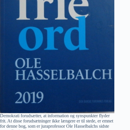
Demokrati forudsætter, at information og synspunkter flyder
frit. At disse forudsætninger ikke længere er til stede, er emnet
for denne bog, som er juraprofessor Ole Hasselbalchs sidste