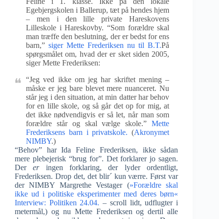
Feline i 1. klasse. Ikke på den lokale
Egebjergskolen i Ballerup, tæt på hendes hjem
– men i den lille private Hareskovens
Lilleskole i Hareskovby. “Som forældre skal
man træffe den beslutning, der er bedst for ens
barn,”
siger Mette Frederiksen nu til B.T.
På
spørgsmålet om, hvad der er sket siden 2005,
siger Mette Frederiksen:
“Jeg ved ikke om jeg har skriftet mening –
måske er jeg bare blevet mere nuanceret. Nu
står jeg i den situation, at min datter har behov
for en lille skole, og så går det op for mig, at
det ikke nødvendigvis er så let, når man som
forældre står og skal vælge skole.”
Mette
Frederiksens barn i privatskole.
(
Akronymet
NIMBY
.)
“Behov” har Ida Feline Frederiksen, ikke sådan
mere plebejerisk “brug for”. Det forklarer jo sagen.
Der
er
ingen forklaring, der lyder ordentligt,
Frederiksen. Drop det, det blir´ kun værre. Først var
der NIMBY Margrethe Vestager (
»Forældre skal
ikke ud i politiske eksperimenter med deres børn«
Interview: Politiken 24.04.
– scroll lidt, udflugter i
metermål,) og nu Mette Frederiksen og dertil alle