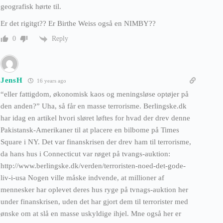
geografisk hørte til.
Er det rigitgt?? Er Birthe Weiss også en NIMBY??
Reply
0
JensH
16 years ago
“eller fattigdom, økonomisk kaos og meningsløse optøjer på
den anden?” Uha, så får en masse terrorisme. Berlingske.dk
har idag en artikel hvori sløret løftes for hvad der drev denne
Pakistansk-Amerikaner til at placere en bilbome på Times
Square i NY. Det var finanskrisen der drev ham til terrorisme,
da hans hus i Connecticut var røget på tvangs-auktion:
http://www.berlingske.dk/verden/terroristen-noed-det-gode-
liv-i-usa Nogen ville måske indvende, at millioner af
mennesker har oplevet deres hus ryge på tvnags-auktion her
under finanskrisen, uden det har gjort dem til terrorister med
ønske om at slå en masse uskyldige ihjel. Mne også her er