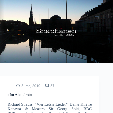
Fortsæt
til
indhold
5. maj 2010
37
»Im Abendrot«
Richard Strauss, “Vier Letzte Lieder”, Dame Kiri Te
Kanawa & Meastro Sir Georg Solti, BBC