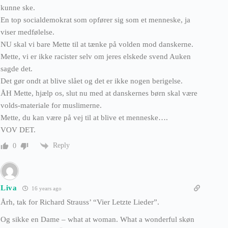
kunne ske.
En top socialdemokrat som opfører sig som et menneske, ja
viser medfølelse.
NU skal vi bare Mette til at tænke på volden mod danskerne.
Mette, vi er ikke racister selv om jeres elskede svend Auken
sagde det.
Det gør ondt at blive slået og det er ikke nogen berigelse.
ÅH Mette, hjælp os, slut nu med at danskernes børn skal være
volds-materiale for muslimerne.
Mette, du kan være på vej til at blive et menneske….
VOV DET.
Reply
0
Liva
16 years ago
Årh, tak for Richard Strauss’ “Vier Letzte Lieder”.
Og sikke en Dame – what at woman. What a wonderful skøn