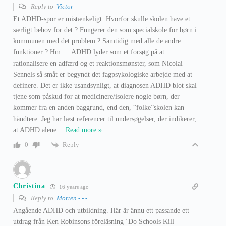
Reply to
Victor
Et ADHD-spor er mistænkeligt. Hvorfor skulle skolen have et
særligt behov for det ? Fungerer den som specialskole for børn i
kommunen med det problem ? Samtidig med alle de andre
funktioner ? Hm … ADHD lyder som et forsøg på at
rationalisere en adfærd og et reaktionsmønster, som Nicolai
Sennels så småt er begyndt det fagpsykologiske arbejde med at
definere. Det er ikke usandsynligt, at diagnosen ADHD blot skal
tjene som påskud for at medicinere/isolere nogle børn, der
kommer fra en anden baggrund, end den, “folke”skolen kan
håndtere. Jeg har læst referencer til undersøgelser, der indikerer,
at ADHD alene
…
Read more »
Reply
0
Christina
16 years ago
Reply to
Morten - - -
Angående ADHD och utbildning. Här är ännu ett passande ett
utdrag från Ken Robinsons föreläsning ‘Do Schools Kill