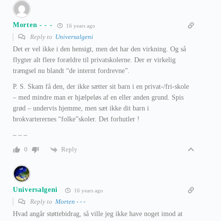
Morten - - -
16 years ago
Reply to
Universalgeni
Det er vel ikke i den hensigt, men det har den virkning. Og så
flygter alt flere forældre til privatskolerne. Der er virkelig
trængsel nu blandt “de internt fordrevne”.
P. S. Skam få den, der ikke sætter sit barn i en privat-/fri-skole
– med mindre man er hjælpeløs af en eller anden grund. Spis
grød – undervis hjemme, men sæt ikke dit barn i
brokvarterernes “folke”skoler. Det forhutler !
– – –
Reply
0
Universalgeni
16 years ago
Reply to
Morten - - -
Hvad angår støttebidrag, så ville jeg ikke have noget imod at