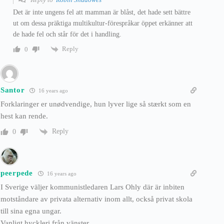
Det är inte ungens fel att mamman är blåst, det hade sett bättre
ut om dessa präktiga multikultur-förespråkar öppet erkänner att
de hade fel och står för det i handling.
Reply
0
Santor
16 years ago
Forklaringer er unødvendige, hun lyver lige så stærkt som en
hest kan rende.
Reply
0
peerpede
16 years ago
I Sverige väljer kommunistledaren Lars Ohly där är inbiten
motståndare av privata alternativ inom allt, också privat skola
till sina egna ungar.
Vanligt hyckleri från vänster.