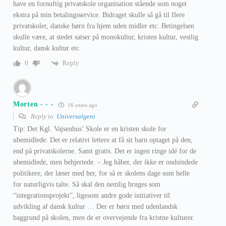
have en fornuftig privatskole organisation stående som noget
ekstra på min betalingsservice. Bidraget skulle så gå til flere
privatskoler, danske børn fra hjem uden midler etc. Betingelsen
skulle være, at stedet satser på monokultur, kristen kultur, vestlig
kultur, dansk kultur etc.
Reply
0
Morten - - -
16 years ago
Reply to
Universalgeni
Tip: Det Kgl. Vajsenhus’ Skole er en kristen skole for
ubemidlede. Det er relativt lettere at få sit barn optaget på den,
end på privatskolerne. Samt gratis. Det er ingen ringe idé for de
ubemidlede, men behjertede. – Jeg håber, der ikke er ondsindede
politikere, der læser med her, for så er skolens dage som helle
for naturligvis talte. Så skal den nemlig bruges som
“integrationsprojekt”, ligesom andre gode initiativer til
udvikling af dansk kultur … Der er børn med udenlandsk
baggrund på skolen, men de er overvejende fra kristne kulturer.