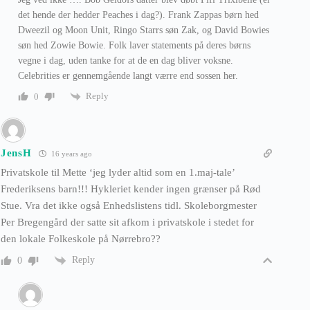
det hende der hedder Peaches i dag?). Frank Zappas børn hed
Dweezil og Moon Unit, Ringo Starrs søn Zak, og David Bowies
søn hed Zowie Bowie. Folk laver statements på deres børns
vegne i dag, uden tanke for at de en dag bliver voksne.
Celebrities er gennemgående langt værre end sossen her.
Reply
0
JensH
16 years ago
Privatskole til Mette ‘jeg lyder altid som en 1.maj-tale’
Frederiksens barn!!! Hykleriet kender ingen grænser på Rød
Stue. Vra det ikke også Enhedslistens tidl. Skoleborgmester
Per Bregengård der satte sit afkom i privatskole i stedet for
den lokale Folkeskole på Nørrebro??
Reply
0