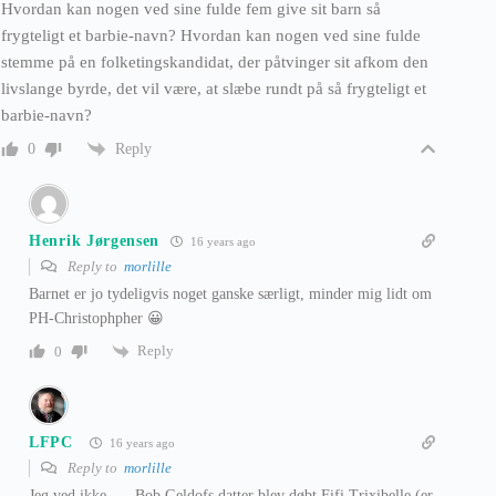
Hvordan kan nogen ved sine fulde fem give sit barn så
frygteligt et barbie-navn? Hvordan kan nogen ved sine fulde
stemme på en folketingskandidat, der påtvinger sit afkom den
livslange byrde, det vil være, at slæbe rundt på så frygteligt et
barbie-navn?
Reply
0
Henrik Jørgensen
16 years ago
Reply to
morlille
Barnet er jo tydeligvis noget ganske særligt, minder mig lidt om
PH-Christophpher 😀
Reply
0
LFPC
16 years ago
Reply to
morlille
Jeg ved ikke …. Bob Geldofs datter blev døbt Fifi Trixibelle (er