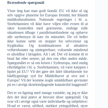
Brændende spørgsmål
Visse ting kan man godt fastslå: EU vil ikke af sig
selv opgive planerne for Europas fremtid, her iblandt
multikulturalismen. Nationale regeringer i bl. a.
Storbritannien vil ikke have viljen eller evnen til at
sikre kontrollen med grænserne, endsige rulle
situationen tilbage i parallelsamfundene og ophæve
alle særhensyn til især én minoritet. De vil heller
ikke kunne sætte en stopper for selvcensur og
frygtkultur. Og kombinationen af attraktive
velfærdsstater og uintegrerbare, voksende mindretal
er uholdbar i længden. Alt i alt: Det vil komme til et
brud før eller senere, på den ene eller anden måde.
Spørgsmålet er så om krisen i Sydeuropa, med mulig
efterfølgelse i bl. a. Storbritannien, vil være kæppen i
hjulet på EU? Vil det gøre det lidet tiltrækkende for
bådflygtninge syd for Middelhavet at sive ind i
Europa? Vil der komme nogle umiddelbare gevinster
på en i øvrigt skrækindjagende katastrofal baggrund?
Det er en ligning med mange variable, og jeg er ikke
den der skal prøve at besvare disse spørgsmål. Og
svar vil i øvrigt også være individuelle og subjektive:
Hvad er værst, ufrihed, stækket ytringsfrihed, styre