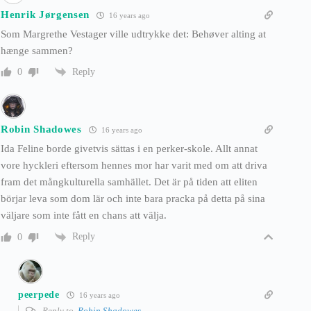
Henrik Jørgensen
16 years ago
Som Margrethe Vestager ville udtrykke det: Behøver alting at
hænge sammen?
Reply
0
Robin Shadowes
16 years ago
Ida Feline borde givetvis sättas i en perker-skole. Allt annat
vore hyckleri eftersom hennes mor har varit med om att driva
fram det mångkulturella samhället. Det är på tiden att eliten
börjar leva som dom lär och inte bara pracka på detta på sina
väljare som inte fått en chans att välja.
Reply
0
peerpede
16 years ago
Reply to
Robin Shadowes