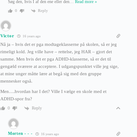
Søg den, hvis I af den ene eller den
…
Read more »
Reply
0
Victor
16 years ago
Nå ja – hvis det er pga modtageklasserne på skolen, så er jeg
rimeligt kold. Jeg ville have – rettelse, jeg HAR – gjort det
samme. Men hvis det er pga ADHD-klasserne, så er det til
gengæld sværere at acceptere. I udgangspunktet ville jeg sige,
at mine unger måtte lære at begå sig med den gruppe
mennesker også.
Men….hvordan har I det? Ville I vælge en skole med et
ADHD-spor fra?
Reply
0
Morten - - -
16 years ago