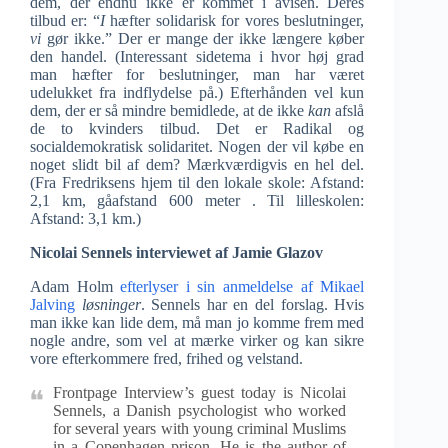
dem, der endnu ikke er kommet i avisen. Deres
tilbud er: “
I
hæfter solidarisk for vores beslutninger,
vi
gør ikke.” Der er mange der ikke længere køber
den handel. (Interessant sidetema i hvor høj grad
man hæfter for beslutninger, man har været
udelukket fra indflydelse på.) Efterhånden vel kun
dem, der er så mindre bemidlede, at de ikke
kan
afslå
de to kvinders tilbud. Det er Radikal og
socialdemokratisk solidaritet. Nogen der vil købe en
noget slidt bil af dem? Mærkværdigvis en hel del.
(Fra Fredriksens hjem til den lokale skole: Afstand:
2,1 km, gåafstand 600 meter . Til lilleskolen:
Afstand: 3,1 km.)
Nicolai Sennels interviewet af Jamie Glazov
Adam Holm
efterlyser i sin anmeldelse af Mikael
Jalving
løsninger
. Sennels har en del forslag. Hvis
man ikke kan lide dem, må man jo komme frem med
nogle andre, som vel at mærke virker og kan sikre
vore efterkommere fred, frihed og velstand.
Frontpage Interview’s guest today is Nicolai
Sennels, a Danish psychologist who worked
for several years with young criminal Muslims
in a Copenhagen prison. He is the author of