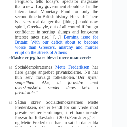
Ferguson, tells today’s Spectator magazine
that a new Tory government should call in the
International Monetary Fund for only the
second time in British history. He said: ‘There
is a very real danger that [things] could now
spiral, Greek-style, out of all control if foreign
confidence in sterling slumps and long-term
interest rates rise.’ […]
Burning issue for
Britain: With our deficit about to become
worse than Greece’s, anarchy and murder
erupt on the streets of Athens
»Måske er jeg bare blevet mere nuanceret«
Socialdemokraternes
Mette Frederiksen
har
flere gange angrebet privatskolerne. Nu har
hun selv fravalgt folkeskolen.
“Det nytter
simpelthen ikke, at forældre med
overskudsbørn sender deres børn i
privatskole.”
Sådan skrev Socialdemokraternes Mette
Frederiksen, der er kendt for sin vrede mod
private velfærdsordninger, i et hamdirrende
forsvar for folkeskolen i 2005.Fem år er gået –
og Mette Frederiksen har nu sat sin datter Ida