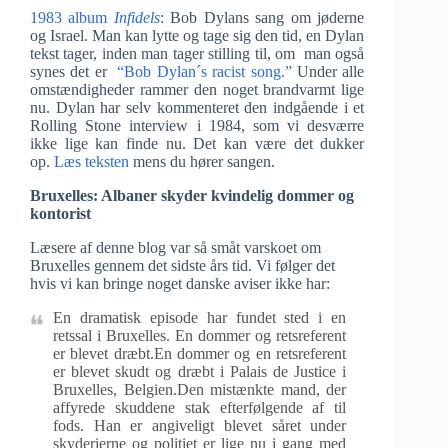
1983 album
Infidels
: Bob Dylans sang om jøderne
og Israel. Man kan lytte og tage sig den tid, en Dylan
tekst tager, inden man tager stilling til, om man også
synes det er
“Bob Dylan´s racist song.”
Under alle
omstændigheder rammer den noget brandvarmt lige
nu. Dylan har selv kommenteret den indgående i et
Rolling Stone interview i 1984, som vi desværre
ikke lige kan finde nu. Det kan være det dukker
op.
Læs teksten
mens du hører sangen.
Bruxelles: Albaner skyder kvindelig dommer og
kontorist
Læsere af denne blog var så småt varskoet om
Bruxelles gennem det sidste års tid. Vi følger det
hvis vi kan bringe noget danske aviser ikke har:
En dramatisk episode har fundet sted i en
retssal i Bruxelles. En dommer og retsreferent
er blevet dræbt.En dommer og en retsreferent
er blevet skudt og dræbt i Palais de Justice i
Bruxelles, Belgien.Den mistænkte mand, der
affyrede skuddene stak efterfølgende af til
fods. Han er angiveligt blevet såret under
skyderierne og politiet er lige nu i gang med