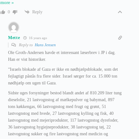
more »
Reply
0
Mette
16 years ago
Reply to
Hans Jensen
Ole Groth-Andersen havde et interessant læserbrev i JP i dag.
Han er vist historiker.
“Israels blokade af Gaza er ikke en nødhjælpsblokade, som det
fejlagtigt påstås fra flere sider. Israel sørger for ca. 15.000 ton
nødhjælp om ugen til Gaza.
Sidste uges forsyninger bestod blandt andet af 810.209 liter tung
dieselolie, 21 lastvognstog af mælkepulver og babymad, 897
tons køkkengas, 66 lastvognstog med frugt og grønt, 51
lastvognstog med hvede, 27 lastvognstog kylling og fisk, 40
lastvognstog med mejeriprodukter, 117 lastvognstog dyrefoder,
36 lastvognstog hygiejneprodukter, 38 lastvognstog tøj, 22
lastvognstog sukker og fire lastvognstog med medicin og