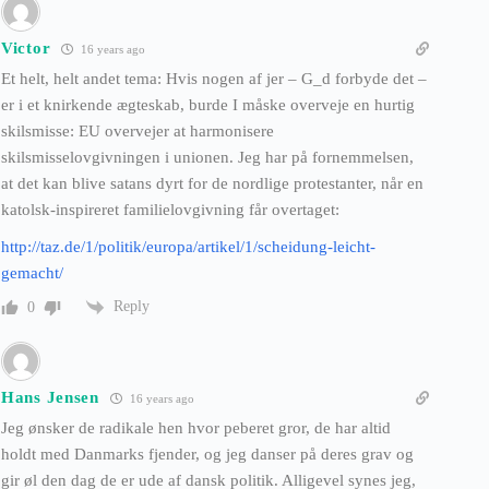
Victor
16 years ago
Et helt, helt andet tema: Hvis nogen af jer – G_d forbyde det –
er i et knirkende ægteskab, burde I måske overveje en hurtig
skilsmisse: EU overvejer at harmonisere
skilsmisselovgivningen i unionen. Jeg har på fornemmelsen,
at det kan blive satans dyrt for de nordlige protestanter, når en
katolsk-inspireret familielovgivning får overtaget:
http://taz.de/1/politik/europa/artikel/1/scheidung-leicht-
gemacht/
Reply
0
Hans Jensen
16 years ago
Jeg ønsker de radikale hen hvor peberet gror, de har altid
holdt med Danmarks fjender, og jeg danser på deres grav og
gir øl den dag de er ude af dansk politik. Alligevel synes jeg,