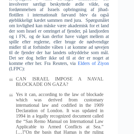
involverer særligt beskyttede ædle vilde, og
fordømmelsen af Israels opbringning af jihad-
flotillen i internationalt farvand blev da også
øjeblikkeligt kædet sammen med jura. Spørgsmålet
om lovlighed kan måske være akademisk for et land
der som Israel er omringet af fjender, på landjorden
og i FN, og de kan derfor have valget mellem at
spille efter reglerne, eller bruge de nødvendige
midler til at forhindre våben i at komme ad søvejen
til de fjender der har landets udryddelse som mål.
Det ser dog heller ikke ud til at der er noget at
komme efter her. Fra Reuters, via
Elders of Ziyon
(LFPC):
CAN ISRAEL IMPOSE A NAVAL
BLOCKADE ON GAZA?
Yes it can, according to the law of blockade
which was derived from customary
international law and codified in the 1909
Declaration of London. It was updated in
1994 in a legally recognized document called
the “San Remo Manual on International Law
Applicable to Armed Conflicts at Sea.”
[…]”On the basis that Hamas is the ruling