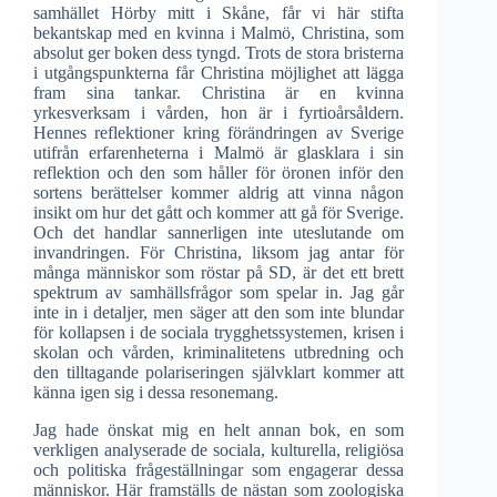
samhället Hörby mitt i Skåne, får vi här stifta
bekantskap med en kvinna i Malmö, Christina, som
absolut ger boken dess tyngd. Trots de stora bristerna
i utgångspunkterna får Christina möjlighet att lägga
fram sina tankar. Christina är en kvinna
yrkesverksam i vården, hon är i fyrtioårsåldern.
Hennes reflektioner kring förändringen av Sverige
utifrån erfarenheterna i Malmö är glasklara i sin
reflektion och den som håller för öronen inför den
sortens berättelser kommer aldrig att vinna någon
insikt om hur det gått och kommer att gå för Sverige.
Och det handlar sannerligen inte uteslutande om
invandringen. För Christina, liksom jag antar för
många människor som röstar på SD, är det ett brett
spektrum av samhällsfrågor som spelar in. Jag går
inte in i detaljer, men säger att den som inte blundar
för kollapsen i de sociala trygghetssystemen, krisen i
skolan och vården, kriminalitetens utbredning och
den tilltagande polariseringen självklart kommer att
känna igen sig i dessa resonemang.
Jag hade önskat mig en helt annan bok, en som
verkligen analyserade de sociala, kulturella, religiösa
och politiska frågeställningar som engagerar dessa
människor. Här framställs de nästan som zoologiska