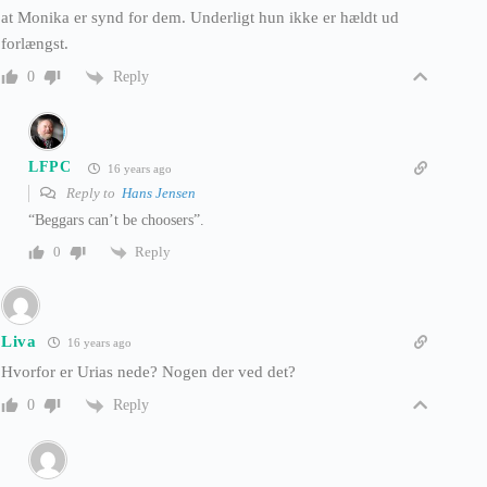
at Monika er synd for dem. Underligt hun ikke er hældt ud
forlængst.
Reply
0
LFPC
16 years ago
Reply to
Hans Jensen
“Beggars can’t be choosers”.
Reply
0
Liva
16 years ago
Hvorfor er Urias nede? Nogen der ved det?
Reply
0