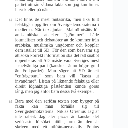
partiet utifrån sådana fakta som jag kan finna,
i tryck eller på nätet.
Det finns de mest fantasirika, men lika fullt
felaktiga uppgifter om Sverigedemokraterna i
medierna. När t.ex. judar i Malmö utsätts för
antisemitiska attacker ”glömmer” både
journalister och debattörer att de kommer från
arabiska, muslimska ungdomar och kopplar
dem istället till SD. För den som besvärar sig
att söka korrekt information ska det rätt snabbt
uppenbaras att SD måste vara Sveriges mest
Israelvänliga parti (kanske i ännu högre grad
än Folkpartiet). Man säger att SD är ett
”enfrågeparti” som bara vill ”kasta ut
invandrare”. Listan på liknande felaktiga eller
direkt lögnaktiga påståenden kunde göras
lång, men jag anför bara dessa två exempel.
Bara med den seriösa texten som bygger på
fakta kan man förhålla sig till
Sverigedemokraterna. Niklas Orrenius Jag är
inte rabiat. Jag äter pizza är kanske det
seriösaste försöket hittills, om än den är
skriven med ett utifrån-perspektiv. Pontus