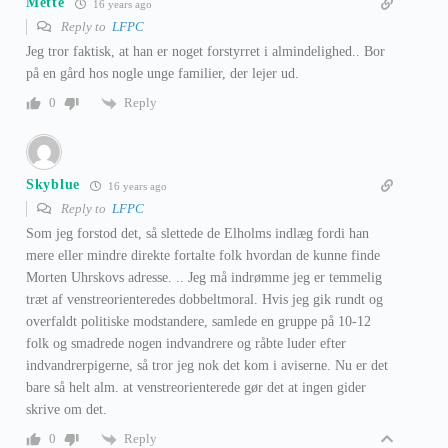
Mette
16 years ago
Reply to
LFPC
Jeg tror faktisk, at han er noget forstyrret i almindelighed.. Bor
på en gård hos nogle unge familier, der lejer ud.
Reply
0
Skyblue
16 years ago
Reply to
LFPC
Som jeg forstod det, så slettede de Elholms indlæg fordi han
mere eller mindre direkte fortalte folk hvordan de kunne finde
Morten Uhrskovs adresse. .. Jeg må indrømme jeg er temmelig
træt af venstreorienteredes dobbeltmoral. Hvis jeg gik rundt og
overfaldt politiske modstandere, samlede en gruppe på 10-12
folk og smadrede nogen indvandrere og råbte luder efter
indvandrerpigerne, så tror jeg nok det kom i aviserne. Nu er det
bare så helt alm. at venstreorienterede gør det at ingen gider
skrive om det.
Reply
0