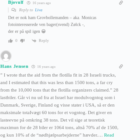
Bjovulf
16 years ago
Reply to
Liva
Det er nok ham Grovbollemanden – aka. Monicas
fotointeresserede ven bager(svend) Zølck -,
der er på spil igen 😀
Reply
0
Hans Jensen
16 years ago
” I wrote that the aid from the flotilla fit in 28 Israeli trucks,
and I estimated that this was less than 1500 tons, a far cry
from the 10,000 tons that the flotilla organizers claimed.” 28
lastbiler. Går vi nu ud fra at Israel har modulvogntog som i
Danmark, Sverige, Finland og visse stater i USA, så er den
maksimale totaIvægt 60 tons for et vogntog. Det giver en
lasteevne på omkring 38 tons. Det vil sige at teoretisk
maximun for de 28 biler er 1064 tons, altså 70% af de 1500,
og kun 10% af de “nødhjælpsarbejderne” hævder.
…
Read