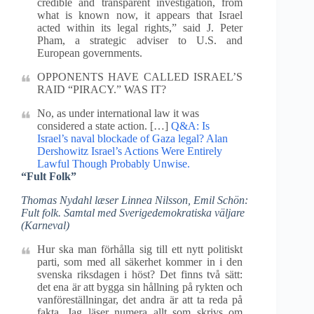
credible and transparent investigation, from
what is known now, it appears that Israel
acted within its legal rights,” said J. Peter
Pham, a strategic adviser to U.S. and
European governments.
OPPONENTS HAVE CALLED ISRAEL’S
RAID “PIRACY.” WAS IT?
No, as under international law it was
considered a state action. […]
Q&A: Is
Israel’s naval blockade of Gaza legal?
Alan
Dershowitz Israel’s Actions Were Entirely
Lawful Though Probably Unwise.
“Fult Folk”
Thomas Nydahl læser Linnea Nilsson, Emil Schön:
Fult folk. Samtal med Sverigedemokratiska väljare
(Karneval)
Hur ska man förhålla sig till ett nytt politiskt
parti, som med all säkerhet kommer in i den
svenska riksdagen i höst? Det finns två sätt:
det ena är att bygga sin hållning på rykten och
vanföreställningar, det andra är att ta reda på
fakta. Jag läser numera allt som skrivs om