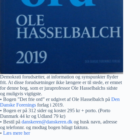
Demokrati forudsætter, at information og synspunkter flyder
frit. At disse forudsætninger ikke længere er til stede, er emnet
for denne bog, som er juraprofessor Ole Hasselbalchs sidste
og muligvis vigtigste.
• Bogen ”Det frie ord” er udgivet af Ole Hasselbalch på
Den
Danske Forenings
forlag i 2019.
• Bogen er på 312 sider og koster 295 kr + porto. (Porto
Danmark 44 kr og Udland 79 kr)
• Bestil på
danskeren@danskeren.dk
og husk navn, adresse
og telefonnr. og modtag bogen bilagt faktura.
•
Læs mere her