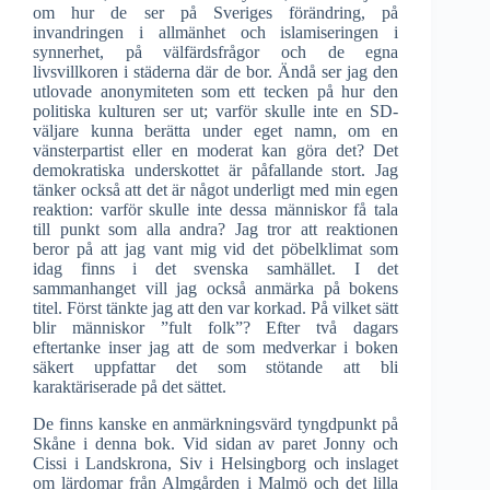
om hur de ser på Sveriges förändring, på
invandringen i allmänhet och islamiseringen i
synnerhet, på välfärdsfrågor och de egna
livsvillkoren i städerna där de bor. Ändå ser jag den
utlovade anonymiteten som ett tecken på hur den
politiska kulturen ser ut; varför skulle inte en SD-
väljare kunna berätta under eget namn, om en
vänsterpartist eller en moderat kan göra det? Det
demokratiska underskottet är påfallande stort. Jag
tänker också att det är något underligt med min egen
reaktion: varför skulle inte dessa människor få tala
till punkt som alla andra? Jag tror att reaktionen
beror på att jag vant mig vid det pöbelklimat som
idag finns i det svenska samhället. I det
sammanhanget vill jag också anmärka på bokens
titel. Först tänkte jag att den var korkad. På vilket sätt
blir människor ”fult folk”? Efter två dagars
eftertanke inser jag att de som medverkar i boken
säkert uppfattar det som stötande att bli
karaktäriserade på det sättet.
De finns kanske en anmärkningsvärd tyngdpunkt på
Skåne i denna bok. Vid sidan av paret Jonny och
Cissi i Landskrona, Siv i Helsingborg och inslaget
om lärdomar från Almgården i Malmö och det lilla