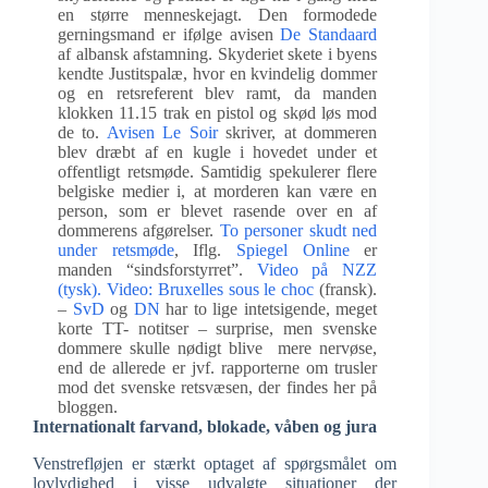
en større menneskejagt. Den formodede
gerningsmand er ifølge avisen
De Standaard
af albansk afstamning. Skyderiet skete i byens
kendte Justitspalæ, hvor en kvindelig dommer
og en retsreferent blev ramt, da manden
klokken 11.15 trak en pistol og skød løs mod
de to.
Avisen Le Soir
skriver, at dommeren
blev dræbt af en kugle i hovedet under et
offentligt retsmøde. Samtidig spekulerer flere
belgiske medier i, at morderen kan være en
person, som er blevet rasende over en af
dommerens afgørelser.
To personer skudt ned
under retsmøde
, Iflg.
Spiegel Online
er
manden “sindsforstyrret”.
Video på NZZ
(tysk).
Video: Bruxelles sous le choc
(fransk).
–
SvD
og
DN
har to lige intetsigende, meget
korte TT- notitser – surprise, men svenske
dommere skulle nødigt blive mere nervøse,
end de allerede er jvf. rapporterne om trusler
mod det svenske retsvæsen, der findes her på
bloggen.
Internationalt farvand, blokade, våben og jura
Venstrefløjen er stærkt optaget af spørgsmålet om
lovlydighed i visse udvalgte situationer der