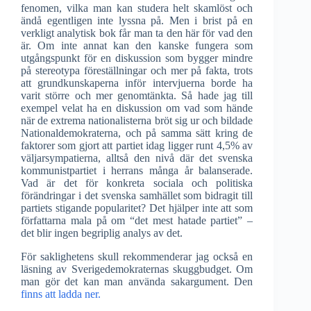
fenomen, vilka man kan studera helt skamlöst och
ändå egentligen inte lyssna på. Men i brist på en
verkligt analytisk bok får man ta den här för vad den
är. Om inte annat kan den kanske fungera som
utgångspunkt för en diskussion som bygger mindre
på stereotypa föreställningar och mer på fakta, trots
att grundkunskaperna inför intervjuerna borde ha
varit större och mer genomtänkta. Så hade jag till
exempel velat ha en diskussion om vad som hände
när de extrema nationalisterna bröt sig ur och bildade
Nationaldemokraterna, och på samma sätt kring de
faktorer som gjort att partiet idag ligger runt 4,5% av
väljarsympatierna, alltså den nivå där det svenska
kommunistpartiet i herrans många år balanserade.
Vad är det för konkreta sociala och politiska
förändringar i det svenska samhället som bidragit till
partiets stigande popularitet? Det hjälper inte att som
författarna mala på om “det mest hatade partiet” –
det blir ingen begriplig analys av det.
För saklighetens skull rekommenderar jag också en
läsning av Sverigedemokraternas skuggbudget. Om
man gör det kan man använda sakargument. Den
finns att ladda ner.