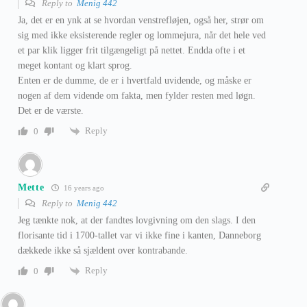
Reply to
Menig 442
Ja, det er en ynk at se hvordan venstrefløjen, også her, strør om
sig med ikke eksisterende regler og lommejura, når det hele ved
et par klik ligger frit tilgængeligt på nettet. Endda ofte i et
meget kontant og klart sprog.
Enten er de dumme, de er i hvertfald uvidende, og måske er
nogen af dem vidende om fakta, men fylder resten med løgn.
Det er de værste.
Reply
0
Mette
16 years ago
Reply to
Menig 442
Jeg tænkte nok, at der fandtes lovgivning om den slags. I den
florisante tid i 1700-tallet var vi ikke fine i kanten, Danneborg
dækkede ikke så sjældent over kontrabande.
Reply
0