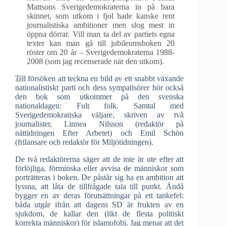
Mattsons Sverigedemokraterna in på bara
skinnet, som utkom i fjol hade kanske rent
journalistiska ambitioner men slog mest in
öppna dörrar. Vill man ta del av partiets egna
texter kan man gå till jubileumsboken 20
röster om 20 år – Sverigedemokraterna 1988-
2008 (som jag recenserade när den utkom).
Till försöken att teckna en bild av ett snabbt växande
nationalistiskt parti och dess sympatisörer hör också
den bok som utkommer på den svenska
nationaldagen: Fult folk. Samtal med
Sverigedemokratiska väljare, skriven av två
journalister, Linnea Nilsson (redaktör på
nättidningen Efter Arbetet) och Emil Schön
(frilansare och redaktör för Miljötidningen).
De två redaktörerna säger att de inte är ute efter att
förlöjliga, förminska eller avvisa de människor som
porträtteras i boken. De påstår sig ha en ambition att
lyssna, att låta de tillfrågade tala till punkt. Ändå
bygger en av deras förutsättningar på ett tankefel:
båda utgår ifrån att dagens SD är frukten av en
sjukdom, de kallar den (likt de flesta politiskt
korrekta människor) för islamofobi. Jag menar att det