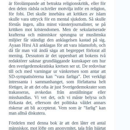
är förolämpande att betrakta religionskritik, eller för
den delen rädsla och/eller motvilja inför en religion,
för fobi. Det skulle innebära att kritiken av islam
skulle vara uttryck för en mental sjukdom. Så skulle
förstås ingen, allra minst vänsterjournalister, se på
kritiken mot kristendomen. Men de sekulariserade
krafterna och människor sprungna ur muslimska
miljöer får ständigt den anklagelsen kastad på sig.
Ayaan Hirsi Ali anklagas för att vara islamofob, och
då får man väl ändå säga att begreppet förlorat all
mening. Dessutom är det uppenbart att bokens två
redaktörer saknar grundläggande kunskaper om hur
den sverigedemokratiska kretsen ser ut. De redovisar
till och med varningar ur vänkretsen som antar att
SD-sympatisörerna kan ”vara farliga”. Det verkligt
intressanta i sammanhanget, som författarna helt
förtiger, är att det ofta är just Sverigedemokrater som
trakasseras, avskedas från anställningar eller
misshandlas. Vi vet det, och vi måste belysa och
förkasta det, eftersom det politiska våldet annars
riskerar att bli accepterat. Vem som är ”farlig” kan
man alltså diskutera.
Fördelen med denna bok är att den låter ett antal
människor, mot löfte om anonymitet, tala från hjärtat