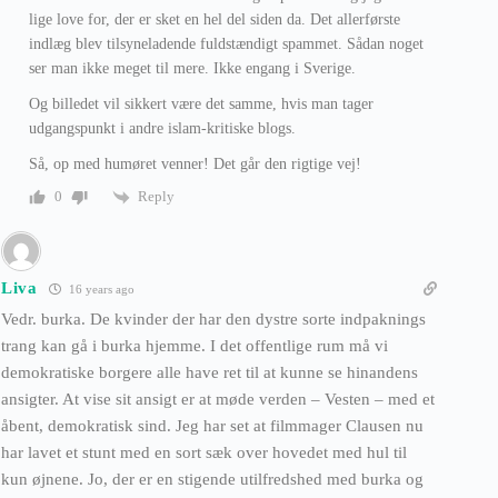
lige love for, der er sket en hel del siden da. Det allerførste
indlæg blev tilsyneladende fuldstændigt spammet. Sådan noget
ser man ikke meget til mere. Ikke engang i Sverige.
Og billedet vil sikkert være det samme, hvis man tager
udgangspunkt i andre islam-kritiske blogs.
Så, op med humøret venner! Det går den rigtige vej!
Reply
0
Liva
16 years ago
Vedr. burka. De kvinder der har den dystre sorte indpaknings
trang kan gå i burka hjemme. I det offentlige rum må vi
demokratiske borgere alle have ret til at kunne se hinandens
ansigter. At vise sit ansigt er at møde verden – Vesten – med et
åbent, demokratisk sind. Jeg har set at filmmager Clausen nu
har lavet et stunt med en sort sæk over hovedet med hul til
kun øjnene. Jo, der er en stigende utilfredshed med burka og