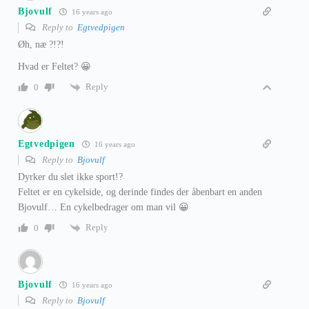
Bjovulf
16 years ago
Reply to
Egtvedpigen
Øh, næ ?!?!
Hvad er Feltet? 😀
Reply
0
Egtvedpigen
16 years ago
Reply to
Bjovulf
Dyrker du slet ikke sport!?
Feltet er en cykelside, og derinde findes der åbenbart en anden
Bjovulf… En cykelbedrager om man vil 😀
Reply
0
Bjovulf
16 years ago
Reply to
Bjovulf