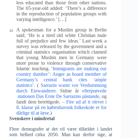
less educated than those from other nations.
The 65-year-old added: ‘There’s a difference
in the reproduction of population groups with
varying intelligence.’ […]
A spokesman for a Muslim group in Berlin
said; ‘He is a tired old white Christian male
full of prejudice and few ideas.’ Last week a
survey was released by the government and a
criminal statistics organisation which claimed
that young Muslim men in Germany were
more prone to violence through conservative
Islamic teaching.
‘Immigrants are making our
country dumber’: Anger as board member of
Germany’s central bank cites ‘ample
statistics’.
(
Sarrazin warnt vor Verdummung
durch Einwanderer.
Sidste år
efterprøvede
stationen Das Erste De Sarrazins påstande
, og
fandt dem berettigede. –
Fire ud af ti elever i
8. klasse på en københavnsk folkeskole er for
dårlige til at læse.
)
Svenskere i mindretal
Flere demografer at det vil være tilfældet i landet
som helhed cirka 2050. Man kan derfor sige, at