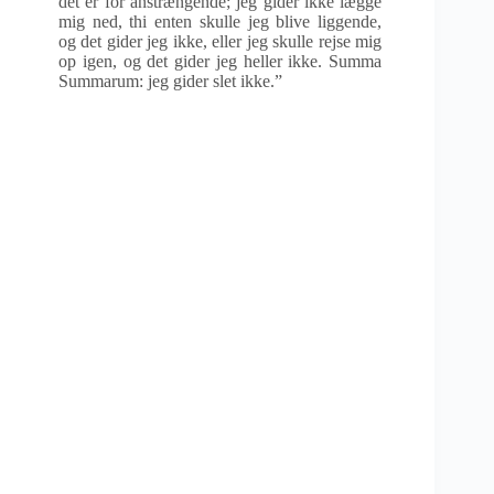
det er for anstrængende; jeg gider ikke lægge
mig ned, thi enten skulle jeg blive liggende,
og det gider jeg ikke, eller jeg skulle rejse mig
op igen, og det gider jeg heller ikke. Summa
Summarum: jeg gider slet ikke.”