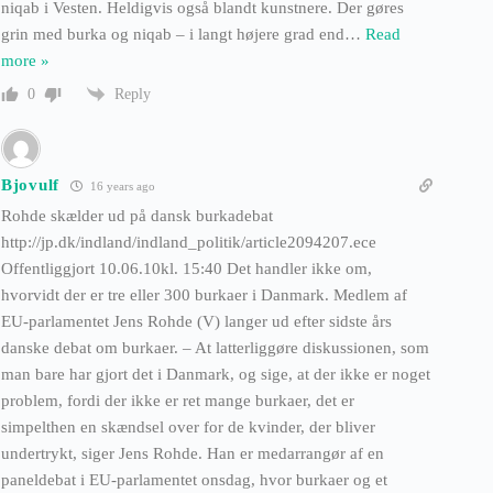
niqab i Vesten. Heldigvis også blandt kunstnere. Der gøres
grin med burka og niqab – i langt højere grad end
…
Read
more »
Reply
0
Bjovulf
16 years ago
Rohde skælder ud på dansk burkadebat
http://jp.dk/indland/indland_politik/article2094207.ece
Offentliggjort 10.06.10kl. 15:40 Det handler ikke om,
hvorvidt der er tre eller 300 burkaer i Danmark. Medlem af
EU-parlamentet Jens Rohde (V) langer ud efter sidste års
danske debat om burkaer. – At latterliggøre diskussionen, som
man bare har gjort det i Danmark, og sige, at der ikke er noget
problem, fordi der ikke er ret mange burkaer, det er
simpelthen en skændsel over for de kvinder, der bliver
undertrykt, siger Jens Rohde. Han er medarrangør af en
paneldebat i EU-parlamentet onsdag, hvor burkaer og et