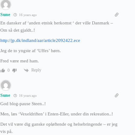
Sune
16 years ago
En dansker af ‘anden etnisk herkomst ‘ der ville Danmark –
Om så det gjaldt..!
http://jp.dk/indland/aar/article2092422.ece
Jeg de to yngste af ‘Uffes’ børn.
Fred være med ham.
Reply
0
Sune
16 years ago
God blog-pause Steen..!
Men, læs ‘Vexeldriften’ i Enten-Eller, under din rekreation..!
Det vil være dig ganske opløftende og helsebringende – er jeg
vis på.