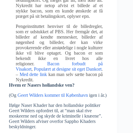
betalingskort. Og meget går an, men ikke alt.
Nykredit har netop afvist et billede af et
stykke bacon, som en kunde ønskede at få
præget på sit betalingskort, oplyser epn.
Pengeinstituttet henviser til de billedregler,
som er udstukket af PBS. Her fremgår det, at
billeder af kendte mennesker, billeder af
nøgenhed og billeder, der kan virke
provokerende eller anstødelige i nogle kulturer
ikke vil blive optaget. Og bacon er som
bekendt ikke en livret hos alle
religioner.
Bacon forbudt på
Visakort
,
Populært at designe sit eget Dankort
.
–
Med dette link
kan man selv sætte bacon på
Nykredit.
Hvem er Nasers hollandske ven?
(Og
Geert Wilders kommer til København
igen i år.)
Ifølge Naser Khader har den hollandske politiker
Geert Wilders opfordret til, at “man skal rive
moskeerne ned og skyde de kriminelle i knæene”.
Geert Wilders afviser overfor Sappho Khaders
beskyldninger.