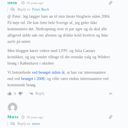
steen
16 years ago
Reply to
Peter Buch
@ Peter: Jeg lægger bare an til min første blogferie siden 2004.
På høje tid. De kan futte hele Sverige af, jeg gider ikke
kommentere det. Nedtrapning over et par uger og da skal alle
alligevel sidde ude om aftenen og drikke kold hvidvin og ikke
surfe på nettet.
Men bloggen kører videre med LFPC og Julia Caesars
kronikker, og jeg vender tilbage til det svenske valg og Wilders
besøg i København i oktober.
Vi bemærkede
ved besøget sidste år
, at han var interessantere
end ved
besøget i 2008,
og ville være endnu interessantere ved
kommende besøg.
Reply
0
Mette
16 years ago
Reply to
steen