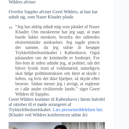
Wilders afviser
Overfor Sappho afviser Geert Wilders, at han har
udtalt sig, som Naser Khader påstår.
“Jeg har aldrig udtalt mig som påstået af Naser
Khader. Om moskeerne har jeg sagt, at man
burde lukke moskeer, hvorfra der udbredes
ekstremistiske anskuelser. Jeg sagde præcis
det samme, da jeg sidste år besøgte
Trykkefrihedsselskabet i København. Også
påstanden om de kriminelle er fordrejet. For
fire-fem år siden udtalte jeg, at politiet, når det
bliver fysisk truet af voldsmænd, naturligvis
skal følge politiinstruksen om først at skyde i
luften, og hvis det ikke hjælper, så skyde efter
benene. Sådan mener jeg i øvrigt, at reglerne
er i alle andre civiliserede lande,” siger Geert
Wilders til Sappho.
Geert Wilders kommer til København i første halvdel
af oktober til et møde arrangeret af
Trykkefrihedsselskabet.
Læs pressemeddelelsen her
.
(Khader ved Wilders konferencen sidste år)