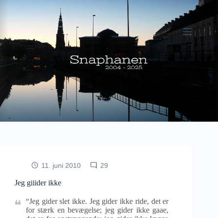
Fortsæt
til
indhold
11. juni 2010
29
Jeg giiider ikke
“Jeg gider slet ikke. Jeg gider ikke ride, det er
for stærk en bevægelse; jeg gider ikke gaae,