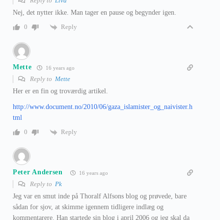
Reply to
Liva
Nej, det nytter ikke. Man tager en pause og begynder igen.
Reply
0
Mette
16 years ago
Reply to
Mette
Her er en fin og troværdig artikel.
http://www.document.no/2010/06/gaza_islamister_og_naivister.h
tml
Reply
0
Peter Andersen
16 years ago
Reply to
Pk
Jeg var en smut inde på Thoralf Alfsons blog og prøvede, bare
sådan for sjov, at skimme igennem tidligere indlæg og
kommentarere. Han startede sin blog i april 2006 og jeg skal da