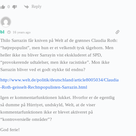
Reply
0
bl
16 years ago
Thilo Sarrazin får kniven på Welt af de grønnes Claudia Roth:
“højrepopulist”, men hun er et velkendt tysk tågehorn. Men
heller ikke nu bliver Sarrayin vist ekskluderet af SPD,
“provokerende udtalelser, men ikke racistiske”. Mon ikke
Sarrazin bliver ved et godt stykke tid endnu?
http://www.welt.de/politik/deutschland/article8005034/Claudia
-Roth-geisselt-Rechtspopulisten-Sarrazin.html
Igen er kommentarfunktionen lukket. Hvorfor er de egentlig
så dumme på Hürriyet, undskyld, Welt, at de viser
kommentarfunktionen ikke er blevet aktiveret på
“kontroversielle områder”?
God ferie!