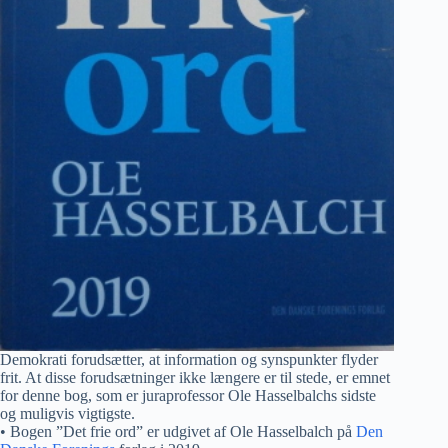
Demokrati forudsætter, at information og synspunkter flyder
frit. At disse forudsætninger ikke længere er til stede, er emnet
for denne bog, som er juraprofessor Ole Hasselbalchs sidste
og muligvis vigtigste.
• Bogen ”Det frie ord” er udgivet af Ole Hasselbalch på
Den