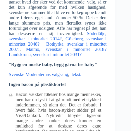
uanset hvad der sker ved det kommende valg, så er
det kun afgørende for med hvilken hastighed,
svenskerne kommer til at blive en folkegruppe blandt
andre i deres eget land på under 50 %. Det er den
lange slummers pris, men flertallet synes ikke
foruroliget over udsigten. Affe har regnet på det, han
har desværre en høj troværdighed.
Södertälje,
svenskar i minoritet 2014?
,
Göteborg, svenskar i
minoritet 2048?
,
Botkyrka, svenskar i minoritet
2007!
,
Malmö, svenskar i minoritet 2018?
Landskrona, svenskar i minoritet 2031?
“Bygg en moské baby, bygg gärna tre baby”
Svenske Moderaternas valgsang
,
tekst.
Ingen bacon på plastikkortet
Bacon vækker følelser hos mange mennesker,
men har du lyst til at gå rundt med et stykke i
inderlommen, så glem det. Det er forbudt. I
hvert fald, hvis bacon-stykket sidder på et
Visa/Dankort. Nykredit tilbyder ligesom
mange andre banker deres kunder en
mulighed for at designe deres egne