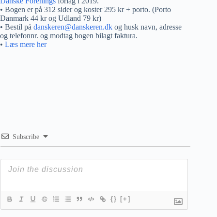
Danske Forenings
forlag i 2019.
• Bogen er på 312 sider og koster 295 kr + porto. (Porto
Danmark 44 kr og Udland 79 kr)
• Bestil på
danskeren@danskeren.dk
og husk navn, adresse
og telefonnr. og modtag bogen bilagt faktura.
•
Læs mere her
Subscribe
{}
[+]