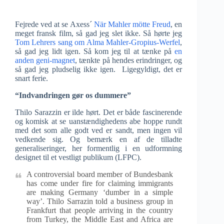
Fejrede ved at se Axess´
När Mahler mötte Freud
, en
meget fransk film, så gad jeg slet ikke. Så hørte jeg
Tom Lehrers sang om Alma Mahler-Gropius-Werfel
,
så gad jeg lidt igen. Så kom jeg til at tænke på
en
anden geni-magnet
, tænkte på hendes erindringer, og
så gad jeg pludselig ikke igen. Ligegyldigt, det er
snart ferie.
“Indvandringen gør os dummere”
Thilo Sarazzin er ilde hørt. Det er både fascinerende
og komisk at se uanstændighedens abe hoppe rundt
med det som alle godt ved er sandt, men ingen vil
vedkende sig. Og bemærk en af de tilladte
generaliseringer, her formentlig i en udformning
designet til et vestligt publikum (LFPC).
A controversial board member of Bundesbank
has come under fire for claiming immigrants
are making Germany ‘dumber in a simple
way’. Thilo Sarrazin told a business group in
Frankfurt that people arriving in the country
from Turkey, the Middle East and Africa are