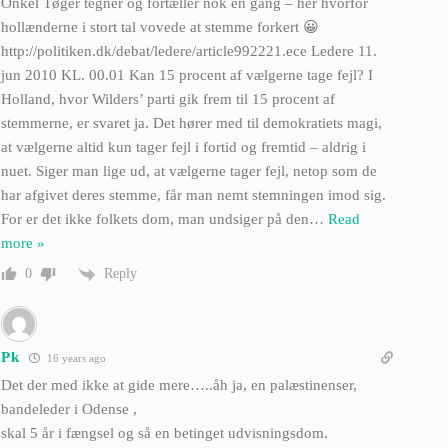
Onkel Tøger tegner og fortæller nok en gang – her hvorfor
hollænderne i stort tal vovede at stemme forkert 😀
http://politiken.dk/debat/ledere/article992221.ece Ledere 11.
jun 2010 KL. 00.01 Kan 15 procent af vælgerne tage fejl? I
Holland, hvor Wilders’ parti gik frem til 15 procent af
stemmerne, er svaret ja. Det hører med til demokratiets magi,
at vælgerne altid kun tager fejl i fortid og fremtid – aldrig i
nuet. Siger man lige ud, at vælgerne tager fejl, netop som de
har afgivet deres stemme, får man nemt stemningen imod sig.
For er det ikke folkets dom, man undsiger på den
…
Read
more »
Reply
0
Pk
16 years ago
Det der med ikke at gide mere…..åh ja, en palæstinenser,
bandeleder i Odense ,
skal 5 år i fængsel og så en betinget udvisningsdom.