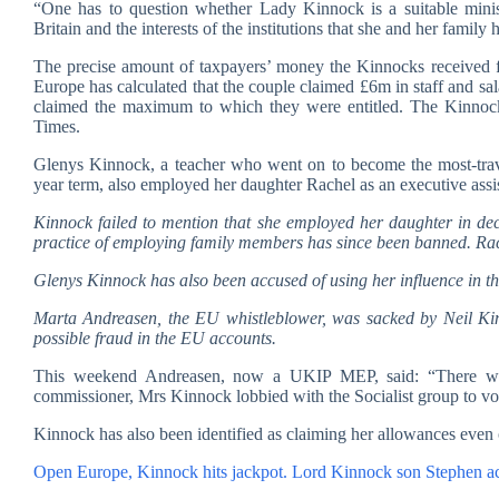
“One has to question whether Lady Kinnock is a suitable minis
Britain and the interests of the institutions that she and her family
The precise amount of taxpayers’ money the Kinnocks received 
Europe has calculated that the couple claimed £6m in staff and sa
claimed the maximum to which they were entitled. The Kinnoc
Times.
Glenys Kinnock, a teacher who went on to become the most-trave
year term, also employed her daughter Rachel as an executive assis
Kinnock failed to mention that she employed her daughter in decl
practice of employing family members has since been banned. Rach
Glenys Kinnock has also been accused of using her influence in t
Marta Andreasen, the EU whistleblower, was sacked by Neil Ki
possible fraud in the EU accounts.
This weekend Andreasen, now a UKIP MEP, said: “There was a
commissioner, Mrs Kinnock lobbied with the Socialist group to vot
Kinnock has also been identified as claiming her allowances even 
Open Europe,
Kinnock hits jackpot.
Lord Kinnock son Stephen ac