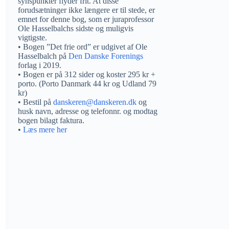
synspunkter flyder frit. At disse
forudsætninger ikke længere er til stede, er
emnet for denne bog, som er juraprofessor
Ole Hasselbalchs sidste og muligvis
vigtigste.
• Bogen ”Det frie ord” er udgivet af Ole
Hasselbalch på
Den Danske Forenings
forlag i 2019.
• Bogen er på 312 sider og koster 295 kr +
porto. (Porto Danmark 44 kr og Udland 79
kr)
• Bestil på
danskeren@danskeren.dk
og
husk navn, adresse og telefonnr. og modtag
bogen bilagt faktura.
•
Læs mere her