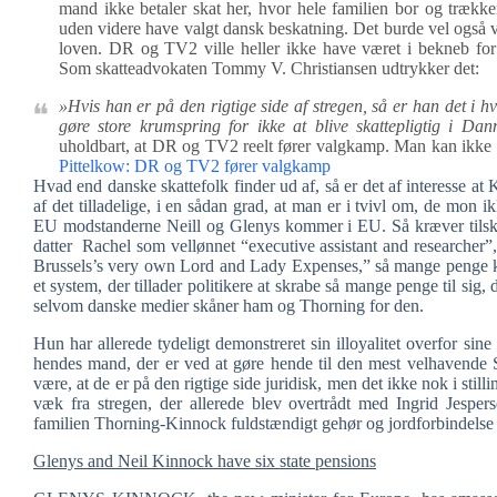
mand ikke betaler skat her, hvor hele familien bor og trækk
uden videre have valgt dansk beskatning. Det burde vel også væ
loven. DR og TV2 ville heller ikke have været i bekneb for 
Som skatteadvokaten Tommy V. Christiansen udtrykker det:
»Hvis han er på den rigtige side af stregen, så er han det i hv
gøre store krumspring for ikke at blive skattepligtig i Da
uholdbart, at DR og TV2 reelt fører valgkamp. Man kan ikke
Pittelkow: DR og TV2 fører valgkamp
Hvad end danske skattefolk finder ud af, så er det af interesse at
af det tilladelige, i en sådan grad, at man er i tvivl om, de mon i
EU modstanderne Neill og Glenys kommer i EU. Så kræver tilskud
datter Rachel som vellønnet “executive assistant and researcher”,
Brussels’s very own Lord and Lady Expenses,” så mange penge kan
et system, der tillader politikere at skrabe så mange penge til si
selvom danske medier skåner ham og Thorning for den.
Hun har allerede tydeligt demonstreret sin illoyalitet overfor sin
hendes mand, der er ved at gøre hende til den mest velhavende 
være, at de er på den rigtige side juridisk, men det ikke nok i still
væk fra stregen, der allerede blev overtrådt med Ingrid Jesper
familien Thorning-Kinnock fuldstændigt gehør og jordforbindelse
Glenys and Neil Kinnock have six state pensions