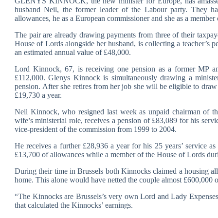
GLENYS KINNOCK, the new minister for Europe, has amassed s
husband Neil, the former leader of the Labour party. They h
allowances, he as a European commissioner and she as a member 
The pair are already drawing payments from three of their taxpay
House of Lords alongside her husband, is collecting a teacher’s p
an estimated annual value of £48,000.
Lord Kinnock, 67, is receiving one pension as a former MP and
£112,000. Glenys Kinnock is simultaneously drawing a ministeria
pension. After she retires from her job she will be eligible to dr
£19,730 a year.
Neil Kinnock, who resigned last week as unpaid chairman of the 
wife’s ministerial role, receives a pension of £83,089 for his s
vice-president of the commission from 1999 to 2004.
He receives a further £28,936 a year for his 25 years’ service as
£13,700 of allowances while a member of the House of Lords dur
During their time in Brussels both Kinnocks claimed a housing al
home. This alone would have netted the couple almost £600,000 o
“The Kinnocks are Brussels’s very own Lord and Lady Expenses,
that calculated the Kinnocks’ earnings.