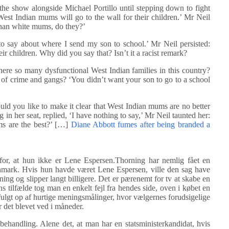
he show alongside Michael Portillo until stepping down to fight
West Indian mums will go to the wall for their children.’ Mr Neil
than white mums, do they?’
to say about where I send my son to school.’ Mr Neil persisted:
r children. Why did you say that? Isn’t it a racist remark?
ere so many dysfunctional West Indian families in this country?
f crime and gangs? ‘You didn’t want your son to go to a school
ld you like to make it clear that West Indian mums are no better
her seat, replied, ‘I have nothing to say,’ Mr Neil taunted her:
ms are the best?’ […]
Diane Abbott fumes after being branded a
r, at hun ikke er Lene Espersen.Thorning har nemlig fået en
nmark. Hvis hun havde været Lene Espersen, ville den sag have
rning og slipper langt billigere. Det er pærenemt for tv at skabe en
s tilfælde tog man en enkelt fejl fra hendes side, oven i købet en
 fulgt op af hurtige meningsmålinger, hvor vælgernes forudsigelige
r det blevet ved i måneder.
e behandling. Alene det, at man har en statsministerkandidat, hvis