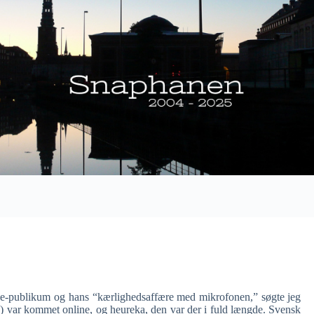
ve-publikum og hans “kærlighedsaffære med mikrofonen,” søgte jeg
 var kommet online, og heureka, den var der i fuld længde. Svensk