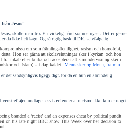
 från Jesus”
 Jesus, skulle man tro. En virkelig hård sommernyser. Det er gerne
 er da ikke helt løgn. Og så rigtig bask til DK, selvfølgelig.
n kompromissa om som främlingsfientlighet, rasism och homofobi,
t detta. Hon ser gärna att skolavslutningar sker i kyrkan, och hon
bud för nikab eller burka och accepterar att simundervisning sker i
niskor och islam) – i dag kaldet
“Mennesker og Mona, fra min.
 er det sandsynligvis ligegyldigt, for da en hun en almindelig
venstrefløjen undtagelsesvis erkender at racisme ikke kun er noget
eing branded a ‘racist’ and an expenses cheat by political pundit
l on his late-night BBC show This Week over her decision to
ol.