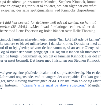
er på de offentlige ressourcer. Manden, Stephen Kinnock, kunne
re en oplagt sag for tv at få afklaret, om han sågar har overtrådt
eksperter, der satte spørgsmålstegn ved Kinnocks dispositioner.
ert fald helt bevidst, for det kører helt ude på kanten, og han må
nmark.« (JP 25/6.) ….
Men hvad forklaringen end er, så er det
 hetze mod Lene Espersen og holde hånden over Helle Thorning.
 Kinnock familien allerede meget længe “har kørt helt ude på kanten”
kke snarere er blevet milliardærer i danske kroner. Det starter med at
 til to lejligheder, selvom de bor sammen, så ansætter Glenys sin
 og så kører den vilde pengejagt. Hr. og fru Kinnock får tilnavnet “
 de bruge. Spørgmålet er, om det er familien Kinnock eller det er
g, der er mest betændt. Det hører med i historien om Stephen Kinnock,
e vælgere og sine påståede idealer med sit privatskolevalg. Nu er det
S-formand nogensinde, ved at tangere det acceptable. Det kan godt
inger, hvor ulastelig troværdighed er
alt.
Der skal man holde sig
langt
sen historien.
“Caesar’s wife must be above suspicion.”
Mangler
 ?