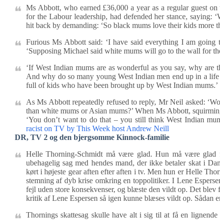
Ms Abbott, who earned £36,000 a year as a regular guest on t
for the Labour leadership, had defended her stance, saying: ‘
hit back by demanding: ‘So black mums love their kids more 
Furious Ms Abbott said: ‘I have said everything I am going 
‘Supposing Michael said white mums will go to the wall for thei
‘If West Indian mums are as wonderful as you say, why are th
And why do so many young West Indian men end up in a life o
full of kids who have been brought up by West Indian mums.’
As Ms Abbott repeatedly refused to reply, Mr Neil asked: ‘Wou
than white mums or Asian mums?’ When Ms Abbott, squirming in 
‘You don’t want to do that – you still think West Indian mu
racist on TV by This Week host Andrew Neill
DR, TV 2 og den bjergsomme Kinnock-familie
Helle Thorning-Schmidt må være glad. Hun må være glad fo
ubehagelig sag med hendes mand, der ikke betaler skat i Da
kørt i højeste gear aften efter aften i tv. Men hun er Helle Tho
stemning af dyb krise omkring en toppolitiker. I Lene Espersen
fejl uden store konsekvenser, og blæste den vildt op. Det blev
kritik af Lene Espersen så igen kunne blæses vildt op. Sådan e
Thornings skattesag skulle have alt i sig til at få en lignend