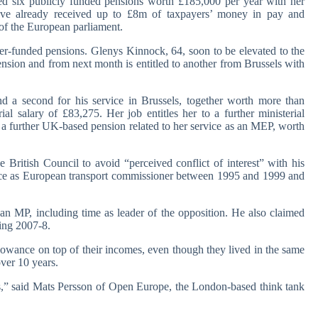
ix publicly funded pensions worth £185,000 per year with her
ave already received up to £8m of taxpayers’ money in pay and
of the European parliament.
er-funded pensions. Glenys Kinnock, 64, soon to be elevated to the
ension and from next month is entitled to another from Brussels with
 a second for his service in Brussels, together worth more than
l salary of £83,275. Her job entitles her to a further ministerial
aw a further UK-based pension related to her service as an MEP, worth
British Council to avoid “perceived conflict of interest” with his
ervice as European transport commissioner between 1995 and 1999 and
 an MP, including time as leader of the opposition. He also claimed
ing 2007-8.
lowance on top of their incomes, even though they lived in the same
ver 10 years.
” said Mats Persson of Open Europe, the London-based think tank