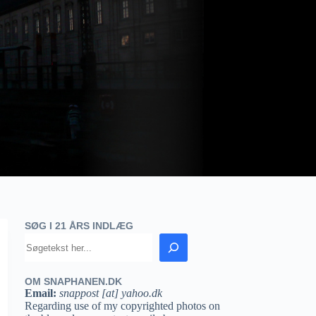
SØG I 21 ÅRS INDLÆG
OM SNAPHANEN.DK
Email:
snappost [at] yahoo.dk
Regarding use of my copyrighted photos on