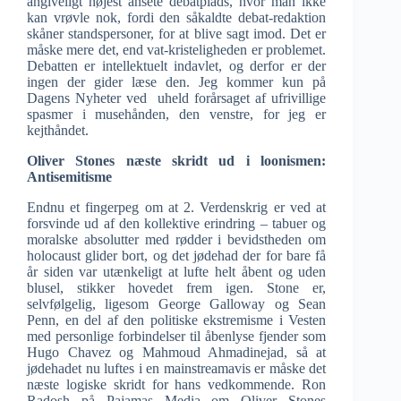
angiveligt højest ansete debatplads, hvor man ikke
kan vrøvle nok, fordi den såkaldte debat-redaktion
skåner standspersoner, for at blive sagt imod. Det er
måske mere det, end vat-kristeligheden er problemet.
Debatten er intellektuelt indavlet, og derfor er der
ingen der gider læse den. Jeg kommer kun på
Dagens Nyheter ved uheld forårsaget af ufrivillige
spasmer i musehånden, den venstre, for jeg er
kejthåndet.
Oliver Stones næste skridt ud i loonismen:
Antisemitisme
Endnu et fingerpeg om at 2. Verdenskrig er ved at
forsvinde ud af den kollektive erindring – tabuer og
moralske absolutter med rødder i bevidstheden om
holocaust glider bort, og det jødehad der for bare få
år siden var utænkeligt at lufte helt åbent og uden
blusel, stikker hovedet frem igen. Stone er,
selvfølgelig, ligesom George Galloway og Sean
Penn, en del af den politiske ekstremisme i Vesten
med personlige forbindelser til åbenlyse fjender som
Hugo Chavez og Mahmoud Ahmadinejad, så at
jødehadet nu luftes i en mainstreamavis er måske det
næste logiske skridt for hans vedkommende. Ron
Radosh på Pajamas Media om Oliver Stones