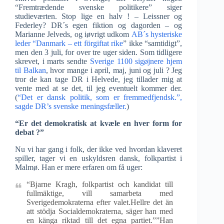
“Fremtrædende svenske politikere” siger
studieværten. Stop lige en halv ! – Leissner og
Federley? DR´s egen fiktion og dagorden – og
Marianne Jelveds, og iøvrigt udkom
AB´s hysteriske
leder “Danmark – ett förgiftat rike
” ikke “samtidigt”,
men den 3 juli, for over tre uger siden. Som tidligere
skrevet, i marts sendte
Sverige 1100 sigøjnere hjem
til Balkan
, hvor mange i april, maj, juni og juli ? Jeg
tror de kan tage DR i Helvede, jeg tillader mig at
vente med at se det, til jeg eventuelt kommer der.
(
“Det er dansk politik, som er fremmedfjendsk.”,
sagde DR’s svenske meningsfæller.
)
“Er det demokratisk at kvæle en hver form for
debat ?”
Nu vi har gang i folk, der ikke ved hvordan klaveret
spiller, tager vi en uskyldsren dansk, folkpartist i
Malmø. Han er mere erfaren om få uger:
“Bjarne Kragh, folkpartist och kandidat till
fullmäktige, vill samarbeta med
Sverigedemokraterna efter valet.Hellre det än
att stödja Socialdemokraterna, säger han med
en känga riktad till det egna partiet.””Han