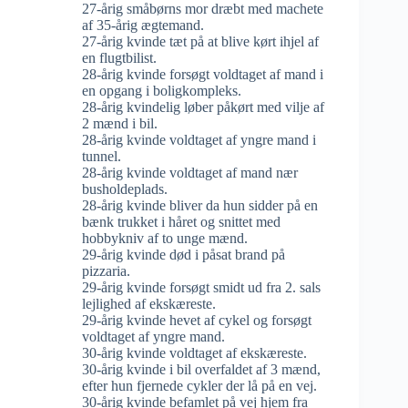
27-årig småbørns mor dræbt med machete
af 35-årig ægtemand.
27-årig kvinde tæt på at blive kørt ihjel af
en flugtbilist.
28-årig kvinde forsøgt voldtaget af mand i
en opgang i boligkompleks.
28-årig kvindelig løber påkørt med vilje af
2 mænd i bil.
28-årig kvinde voldtaget af yngre mand i
tunnel.
28-årig kvinde voldtaget af mand nær
busholdeplads.
28-årig kvinde bliver da hun sidder på en
bænk trukket i håret og snittet med
hobbykniv af to unge mænd.
29-årig kvinde død i påsat brand på
pizzaria.
29-årig kvinde forsøgt smidt ud fra 2. sals
lejlighed af ekskæreste.
29-årig kvinde hevet af cykel og forsøgt
voldtaget af yngre mand.
30-årig kvinde voldtaget af ekskæreste.
30-årig kvinde i bil overfaldet af 3 mænd,
efter hun fjernede cykler der lå på en vej.
30-årig kvinde befamlet på vej hjem fra