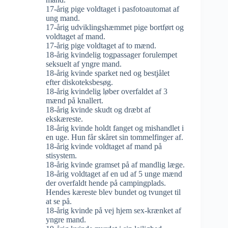
17-årig pige voldtaget i pasfotoautomat af
ung mand.
17-årig udviklingshæmmet pige bortført og
voldtaget af mand.
17-årig pige voldtaget af to mænd.
18-årig kvindelig togpassager forulempet
seksuelt af yngre mand.
18-årig kvinde sparket ned og bestjålet
efter diskoteksbesøg.
18-årig kvindelig løber overfaldet af 3
mænd på knallert.
18-årig kvinde skudt og dræbt af
ekskæreste.
18-årig kvinde holdt fanget og mishandlet i
en uge. Hun får skåret sin tommelfinger af.
18-årig kvinde voldtaget af mand på
stisystem.
18-årig kvinde gramset på af mandlig læge.
18-årig voldtaget af en ud af 5 unge mænd
der overfaldt hende på campingplads.
Hendes kæreste blev bundet og tvunget til
at se på.
18-årig kvinde på vej hjem sex-krænket af
yngre mand.