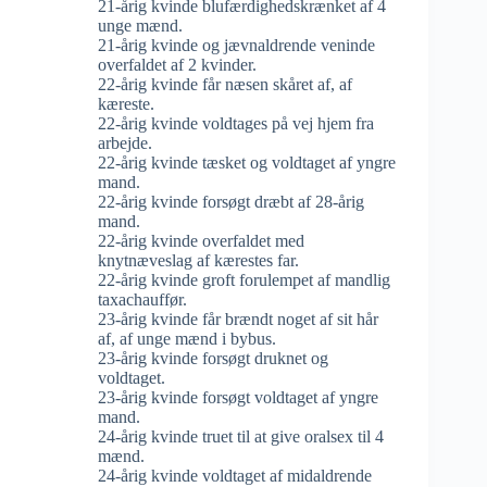
21-årig kvinde blufærdighedskrænket af 4
unge mænd.
21-årig kvinde og jævnaldrende veninde
overfaldet af 2 kvinder.
22-årig kvinde får næsen skåret af, af
kæreste.
22-årig kvinde voldtages på vej hjem fra
arbejde.
22-årig kvinde tæsket og voldtaget af yngre
mand.
22-årig kvinde forsøgt dræbt af 28-årig
mand.
22-årig kvinde overfaldet med
knytnæveslag af kærestes far.
22-årig kvinde groft forulempet af mandlig
taxachauffør.
23-årig kvinde får brændt noget af sit hår
af, af unge mænd i bybus.
23-årig kvinde forsøgt druknet og
voldtaget.
23-årig kvinde forsøgt voldtaget af yngre
mand.
24-årig kvinde truet til at give oralsex til 4
mænd.
24-årig kvinde voldtaget af midaldrende