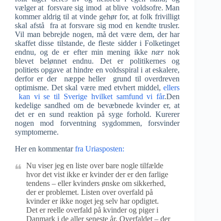
vælger at forsvare sig imod at blive voldsofre. Man
kommer aldrig til at vinde gehør for, at folk frivilligt
skal afstå fra at forsvare sig mod en kendte trusler.
Vil man bebrejde nogen, må det være dem, der har
skaffet disse tilstande, de fleste sidder i Folketinget
endnu, og de er efter min mening ikke
nær
nok
blevet belønnet endnu. Det er politikernes og
politiets opgave at hindre en voldsspiral i at eskalere,
derfor er der næppe heller grund til overdreven
optimisme. Det skal være med etvhert middel,
ellers
kan vi se til Sverige hvilket samfund vi får
.Den
kedelige sandhed om de bevæbnede kvinder er, at
det er en sund reaktion på syge forhold. Kurerer
nogen mod forventning sygdommen, forsvinder
symptomerne.
Her en kommentar
fra Uriasposten:
Nu viser jeg en liste over bare nogle tilfælde
hvor det vist ikke er kvinder der er den farlige
tendens – eller kvinders ønske om sikkerhed,
der er problemet. Listen over overfald på
kvinder er ikke noget jeg selv har opdigtet.
Det er reelle overfald på kvinder og piger i
Danmark i de aller seneste år. Overfaldet – der