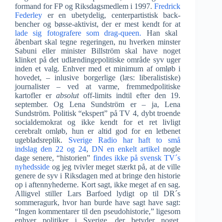
formand for FP og Riksdagsmedlem i 1997.
Fredrick
Federley
er en ubetydelig, centerpartistisk back-
bencher og bøsse-aktivist, der er mest kendt for at
lade sig fotografere som drag-queen.
Han skal
åbenbart skal tegne regeringen, nu hverken minster
Sabuni eller minister Billström skal have noget
klinket på det udlændingepolitiske område syv uger
inden et valg. Enhver med et minimum af omløb i
hovedet, – inlusive borgerlige (læs: liberalistiske)
journalister – ved at varme, fremmedpolitiske
kartofler er
absolut
off-limits indtil efter den 19.
september. Og Lena Sundström er – ja, Lena
Sundström. Politisk “ekspert” på TV 4, dybt troende
socialdemokrat og ikke kendt for et ret livligt
cerebralt omløb, hun er altid god for en letbenet
ugebladsreplik.
Sverige Radio har haft to små
indslag den 22 og 24
,
DN en enkelt artikel
nogle
dage senere, “historien”
findes ikke på svensk TV´s
nyhedsside
og jeg tvivler meget stærkt på, at de ville
genere de syv i Riksdagen med at bringe den historie
op i aftennyhederne. Kort sagt, ikke meget af en sag.
Alligvel stiller Lars Barfoed lydigt op til DR´s
sommeragurk, hvor han burde have sagt have sagt:
“Ingen kommentarer til den pseudohistorie,” ligesom
enhver politiker i Sverige, der betyder noget.