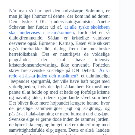
Når man så har hørt den knivskarpe Solomon, er
man jo lige i humør til denne, der kom ind ad døren:
Den tyske CDU undervisningsminister Anette
Schavan har fundet ud af,
at alle tyske skolebørn
skal undervises i islam/koranen
, fordi det er så
dialogfremmende. Sådan er kristelige vatnisser
desværre også. Børnene i Karnap, Essen ville sikkert
også foretrække lidt dialog frem for muslimske
herrefolksbank. Det er naturligvis de voldelige
plageånder, der skal have intensiv
kristendomsundervisning, ikke omvendt. Forleden
skrev fire svenske kristelige på DN Debatt:
Är vi
redo att älska juden och muslimen?
, et ualmindeligt
lavpandet spørgsmål, der ville have haft noget med
virkeligheden, hvis det lød sådan her: Er muslimer
parate til at holde op med at hade og forfølge kristne
og navnlig jøder, i deres egne lande såvel som her?
Det bliver ikke mere højpandet længere henne, hvor
de gejstlige sammenligner jagt og slagtning, og
påstår at halal-slagtning er mere humant end elg-jagt.
Svenske elge er gerne døde inden de rammer jorden,
de hører ikke engang braget, det er min erfaring med
samvittighedsfulde elg-jægere. Dette er altså landets