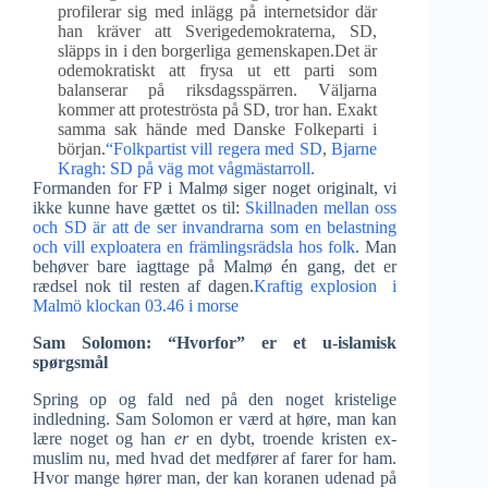
profilerar sig med inlägg på internetsidor där
han kräver att Sverigedemokraterna, SD,
släpps in i den borgerliga gemenskapen.Det är
odemokratiskt att frysa ut ett parti som
balanserar på riksdagsspärren. Väljarna
kommer att proteströsta på SD, tror han. Exakt
samma sak hände med Danske Folkeparti i
början.
“Folkpartist vill regera med SD
,
Bjarne
Kragh: SD på väg mot vågmästarroll.
Formanden for FP i Malmø siger noget originalt, vi
ikke kunne have gættet os til:
Skillnaden mellan oss
och SD är att de ser invandrarna som en belastning
och vill exploatera en främlingsrädsla hos folk
. Man
behøver bare iagttage på Malmø én gang, det er
rædsel nok til resten af dagen.
Kraftig explosion i
Malmö klockan 03.46 i morse
Sam Solomon: “Hvorfor” er et u-islamisk
spørgsmål
Spring op og fald ned på den noget kristelige
indledning. Sam Solomon er værd at høre, man kan
lære noget og han
er
en dybt, troende kristen ex-
muslim nu, med hvad det medfører af farer for ham.
Hvor mange hører man, der kan koranen udenad på