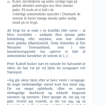
Kalot, davidstjerne og andre synlige tegn på
jødisk identitet undviges hos flere danske
jøder. På trods af et fald i de
voldelige antisemitiske episoder i Danmark de
seneste år bærer mange danske jøder stadig
rundt på en frygt.
Af frygt for at ende i en konflikt eller værre – at
blive overfaldet – undlader flere danske jøder
beklædning eller smykker, som kan afsløre
deres jødiske tilhørsforhold. Dette bekræftes af Det
Mosaiske Troessamfund, som i sine
hændelsesrapporter har oplevet et fald af
antisemitiske hændelser de seneste år. [..]
Peter Kaltoft husker især en episode for halvandet år
siden, da han var på vej hjem fra synagogen ved
Nørreport.
»Jeg gik alene hjem efter at have været i synagoge,
da nogle mellemøstlige mænd kom hen imod mig.
De var meget ophidsede, råbte en masse
ubehagelige skældsord og rykkede langsomt
nærmere og nærmere. Først spurgte de, om jeg var
jøde, hvortil jeg svarede, at det var jeg, og så