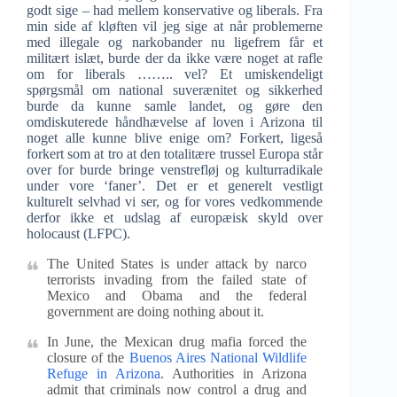
godt sige – had mellem konservative og liberals. Fra
min side af kløften vil jeg sige at når problemerne
med illegale og narkobander nu ligefrem får et
militært islæt, burde der da ikke være noget at rafle
om for liberals …….. vel? Et umiskendeligt
spørgsmål om national suverænitet og sikkerhed
burde da kunne samle landet, og gøre den
omdiskuterede håndhævelse af loven i Arizona til
noget alle kunne blive enige om? Forkert, ligeså
forkert som at tro at den totalitære trussel Europa står
over for burde bringe venstrefløj og kulturradikale
under vore ‘faner’. Det er et generelt vestligt
kulturelt selvhad vi ser, og for vores vedkommende
derfor ikke et udslag af europæisk skyld over
holocaust (LFPC).
The United States is under attack by narco
terrorists invading from the failed state of
Mexico and Obama and the federal
government are doing nothing about it.
In June, the Mexican drug mafia forced the
closure of the
Buenos Aires National Wildlife
Refuge in Arizona
. Authorities in Arizona
admit that criminals now control a drug and