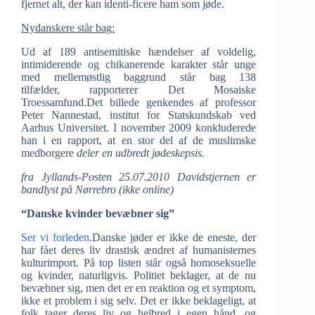
fjernet alt, der kan identi-ficere ham som jøde.
Nydanskere står bag:
Ud af 189 antisemitiske hændelser af voldelig,
intimiderende og chikanerende karakter står unge
med mellemøstlig baggrund står bag 138
tilfælder, rapporterer Det Mosaiske
Troessamfund.Det billede genkendes af professor
Peter Nannestad, institut for Statskundskab ved
Aarhus Universitet. I november 2009 konkluderede
han i en rapport, at en stor del af de muslimske
medborgere
deler en udbredt jødeskepsis.
fra Jyllands-Posten 25.07.2010 Davidstjernen er
bandlyst på Nørrebro (ikke online)
“Danske kvinder bevæbner sig”
Ser vi forleden
.Danske jøder er ikke de eneste, der
har fået deres liv drastisk ændret af humanisternes
kulturimport. På top listen står også homoseksuelle
og kvinder, naturligvis. Politiet beklager, at de nu
bevæbner sig, men det er en reaktion og et symptom,
ikke et problem i sig selv. Det er ikke beklageligt, at
folk tager deres liv og helbred i egen hånd, og