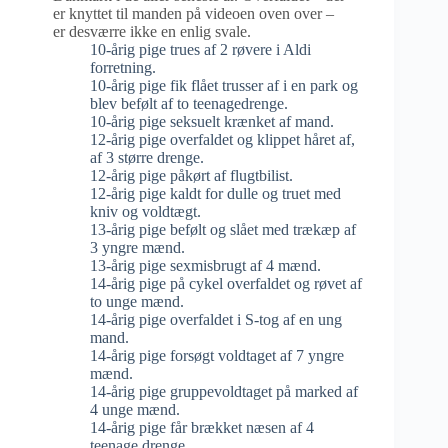
er knyttet til manden på videoen oven over –
er desværre ikke en enlig svale.
10-årig pige trues af 2 røvere i Aldi
forretning.
10-årig pige fik flået trusser af i en park og
blev befølt af to teenagedrenge.
10-årig pige seksuelt krænket af mand.
12-årig pige overfaldet og klippet håret af,
af 3 større drenge.
12-årig pige påkørt af flugtbilist.
12-årig pige kaldt for dulle og truet med
kniv og voldtægt.
13-årig pige befølt og slået med trækæp af
3 yngre mænd.
13-årig pige sexmisbrugt af 4 mænd.
14-årig pige på cykel overfaldet og røvet af
to unge mænd.
14-årig pige overfaldet i S-tog af en ung
mand.
14-årig pige forsøgt voldtaget af 7 yngre
mænd.
14-årig pige gruppevoldtaget på marked af
4 unge mænd.
14-årig pige får brækket næsen af 4
teenage drenge.