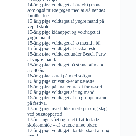
14-årig pige voldtaget af (udvist) mand
som også truede pigen med at slå hendes
familie ihjel.
15-årig pige voldtaget af yngre mand på
vej til skole.
15-årig pige kidnappet og voldtaget af
yngre mand.
15-årig pige voldtaget af to mænd i bil.
15-årig pige voldtaget af ekskæreste.
15-årig pige voldtaget under Beach Party
af yngre mand.
15-årig pige voldtaget på strand af mand
35-40 år.
16-årig pige skudt på med softgun.
16-årig pige knivstukket af kæreste.
16-årig pige på knallert udsat for røveri.
16-årig pige voldtaget af ung mand.
16-årig pige voldtaget af en gruppe mænd
på festival
17-årig pige overfaldet med spark og slag
ved busstoppested.
17-årir pige slået og truet til at forlade
skoleområde – af gruppe unge piger.
17-årig pige voldtaget i kælderskakt af ung
mand.