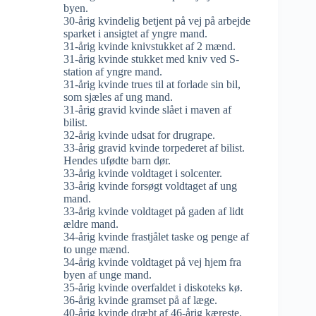
byen.
30-årig kvindelig betjent på vej på arbejde
sparket i ansigtet af yngre mand.
31-årig kvinde knivstukket af 2 mænd.
31-årig kvinde stukket med kniv ved S-
station af yngre mand.
31-årig kvinde trues til at forlade sin bil,
som sjæles af ung mand.
31-årig gravid kvinde slået i maven af
bilist.
32-årig kvinde udsat for drugrape.
33-årig gravid kvinde torpederet af bilist.
Hendes ufødte barn dør.
33-årig kvinde voldtaget i solcenter.
33-årig kvinde forsøgt voldtaget af ung
mand.
33-årig kvinde voldtaget på gaden af lidt
ældre mand.
34-årig kvinde frastjålet taske og penge af
to unge mænd.
34-årig kvinde voldtaget på vej hjem fra
byen af unge mand.
35-årig kvinde overfaldet i diskoteks kø.
36-årig kvinde gramset på af læge.
40-årig kvinde dræbt af 46-årig kæreste.