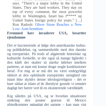
says. “There’s a major lobby in the United
States. They are hard workers. They stay on
top of every comment, the most powerful
lobby in Washington. Israel has f***** up
United States foreign policy for years.” […]
Ron Radosh:
Oliver Stone Reaches a New
Low: Anti-Semitism
Fremmed hær invaderer USA, besætter
ejendomme
Det er fascinerende at følge den amerikanske kultur-
og politikdebat, og sammenholde med den danske
og europæiske. På trods af afgørende historiske og
kulturelle forskelle, er der også så mange ligheder i
den kløft der skaber så stærke følelser imellem
parterne, at man må kunne drage nogle konklusioner
heraf. For mig at se må det nu være endegyldigt
sikkert at den ophidsede europæiske uenighed om
islam ikke
skyldes
denne ideologi/religion – det er
bare sådan at islam af de åbenlyse grunde vi omtaler
dagligt her bærer ved til en eksisterende værdikløft.
Kig således på USA, og se hvordan situationen
omkring den porøse grænse til Mexico
afstedkommer nøjagtigt det samme – kan man vist