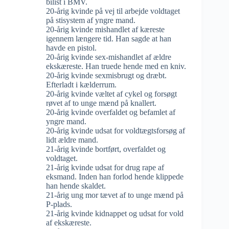
bilist i BMV.
20-årig kvinde på vej til arbejde voldtaget
på stisystem af yngre mand.
20-årig kvinde mishandlet af kæreste
igennem længere tid. Han sagde at han
havde en pistol.
20-årig kvinde sex-mishandlet af ældre
ekskæreste. Han truede hende med en kniv.
20-årig kvinde sexmisbrugt og dræbt.
Efterladt i kælderrum.
20-årig kvinde væltet af cykel og forsøgt
røvet af to unge mænd på knallert.
20-årig kvinde overfaldet og befamlet af
yngre mand.
20-årig kvinde udsat for voldtægtsforsøg af
lidt ældre mand.
21-årig kvinde bortført, overfaldet og
voldtaget.
21-årig kvinde udsat for drug rape af
eksmand. Inden han forlod hende klippede
han hende skaldet.
21-årig ung mor tævet af to unge mænd på
P-plads.
21-årig kvinde kidnappet og udsat for vold
af ekskæreste.