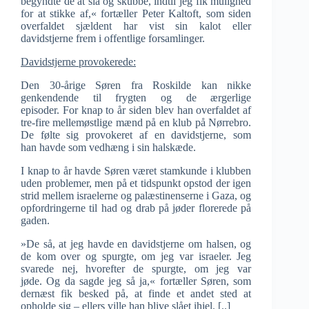
begyndte de at slå og skubbe, indtil jeg fik mulighed
for at stikke af,« fortæller Peter Kaltoft, som siden
overfaldet sjældent har vist sin kalot eller
davidstjerne frem i offentlige forsamlinger.
Davidstjerne provokerede:
Den 30-årige Søren fra Roskilde kan nikke
genkendende til frygten og de ærgerlige
episoder. For knap to år siden blev han overfaldet af
tre-fire mellemøstlige mænd på en klub på Nørrebro.
De følte sig provokeret af en davidstjerne, som
han havde som vedhæng i sin halskæde.
I knap to år havde Søren været stamkunde i klubben
uden problemer, men på et tidspunkt opstod der igen
strid mellem israelerne og palæstinenserne i Gaza, og
opfordringerne til had og drab på jøder florerede på
gaden.
»De så, at jeg havde en davidstjerne om halsen, og
de kom over og spurgte, om jeg var israeler. Jeg
svarede nej, hvorefter de spurgte, om jeg var
jøde. Og da sagde jeg så ja,« fortæller Søren, som
dernæst fik besked på, at finde et andet sted at
opholde sig – ellers ville han blive slået ihjel. [..]