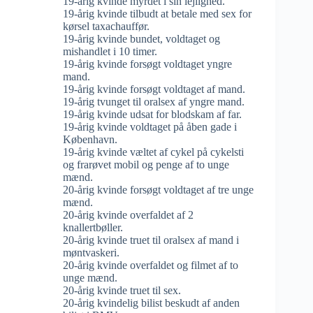
19-årig kvinde myrdet i sin lejlighed.
19-årig kvinde tilbudt at betale med sex for
kørsel taxachauffør.
19-årig kvinde bundet, voldtaget og
mishandlet i 10 timer.
19-årig kvinde forsøgt voldtaget yngre
mand.
19-årig kvinde forsøgt voldtaget af mand.
19-årig tvunget til oralsex af yngre mand.
19-årig kvinde udsat for blodskam af far.
19-årig kvinde voldtaget på åben gade i
København.
19-årig kvinde væltet af cykel på cykelsti
og frarøvet mobil og penge af to unge
mænd.
20-årig kvinde forsøgt voldtaget af tre unge
mænd.
20-årig kvinde overfaldet af 2
knallertbøller.
20-årig kvinde truet til oralsex af mand i
møntvaskeri.
20-årig kvinde overfaldet og filmet af to
unge mænd.
20-årig kvinde truet til sex.
20-årig kvindelig bilist beskudt af anden