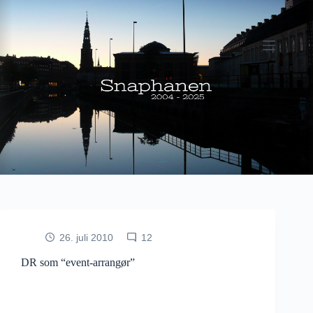
Fortsæt
til
indhold
26. juli 2010
12
DR som “event-arrangør”