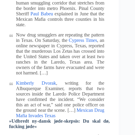
human smuggling corridor that stretches from
the border into metro Phoenix. Pinal County
Sheriff
Paul Babeu
explained in June that the
Mexican Mafia controls three counties in his
state.
Now drug smugglers are repeating the pattern
in Texas. On Saturday, the
Cypress Times
, an
online newspaper in Cypress, Texas, reported
that the murderous Los Zetas has crossed into
the United States and taken over at least two
ranches in the Laredo, Texas area. The
owners of the farms have evacuated and were
not harmed. […]
Kimberly Dvorak
, writing for the
Albuquerque Examiner, reports that two
sources inside the Laredo Police Department
have confirmed the incident. “We consider
this an act of war,” said one police officer on
the ground near the scene. […]
Mexican Drug
Mafia Invades Texas
»Udbredt ny-dansk jøde-skepsis: Du skal dø,
fucking jøde«