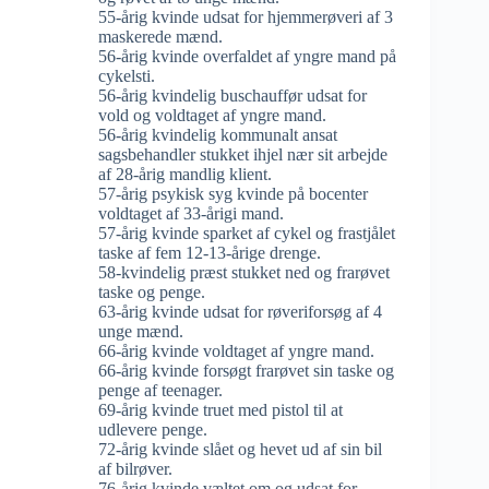
55-årig kvinde udsat for hjemmerøveri af 3
maskerede mænd.
56-årig kvinde overfaldet af yngre mand på
cykelsti.
56-årig kvindelig buschauffør udsat for
vold og voldtaget af yngre mand.
56-årig kvindelig kommunalt ansat
sagsbehandler stukket ihjel nær sit arbejde
af 28-årig mandlig klient.
57-årig psykisk syg kvinde på bocenter
voldtaget af 33-årigi mand.
57-årig kvinde sparket af cykel og frastjålet
taske af fem 12-13-årige drenge.
58-kvindelig præst stukket ned og frarøvet
taske og penge.
63-årig kvinde udsat for røveriforsøg af 4
unge mænd.
66-årig kvinde voldtaget af yngre mand.
66-årig kvinde forsøgt frarøvet sin taske og
penge af teenager.
69-årig kvinde truet med pistol til at
udlevere penge.
72-årig kvinde slået og hevet ud af sin bil
af bilrøver.
76-årig kvinde væltet om og udsat for