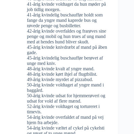
41-årig kvinde voldtaget da hun møder på
job tidlig morgen.
41-årig kvindelig buschauffør holdt som
fange da yngre mand kaprede bus og
røvede penge og busbilletter.
42-årig kvinde overfaldes og frarøves sine
penge og mobil og hun trues af ung mand
med at hendes hund bliver skudt.
45-årig kvinde knivdræbt af mand på åben
gade.
45-årig kvindelig buschauffør berøvet af
unge med kniv.
48-årig kvinde kvalt af yngre mand.
48-årig kvinde kørt ihjel af flugtbilist.
49-årig kvinde myrdet af pizzabud.
50-årig kvinde voldtaget af yngre mand i
baggård.
50-årig kvinde udsat for hjemmerøveri og
udsat for vold af flere mænd.
52-årig kvinde voldtaget og tortureret i
timevis.
54-årig kvinde overfaldet af mand på vej
hjem fra arbejde.
54-årig kvinde væltet af cykel på cykelsti
og røvet af to unge mænd.