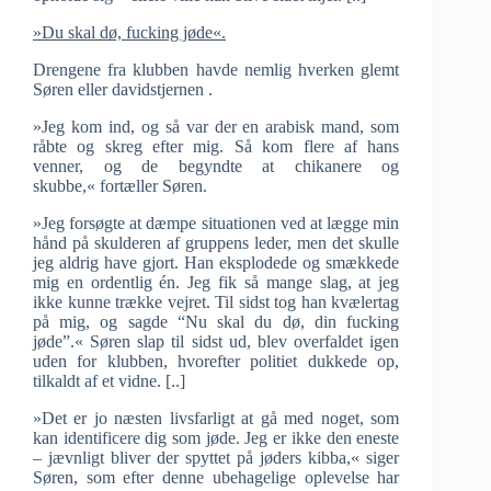
»Du skal dø, fucking jøde«.
Drengene fra klubben havde nemlig hverken glemt
Søren eller davidstjernen .
»Jeg kom ind, og så var der en arabisk mand, som
råbte og skreg efter mig. Så kom flere af hans
venner, og de begyndte at chikanere og
skubbe,« fortæller Søren.
»Jeg forsøgte at dæmpe situationen ved at lægge min
hånd på skulderen af gruppens leder, men det skulle
jeg aldrig have gjort. Han eksplodede og smækkede
mig en ordentlig én. Jeg fik så mange slag, at jeg
ikke kunne trække vejret. Til sidst tog han kvælertag
på mig, og sagde “Nu skal du dø, din fucking
jøde”.« Søren slap til sidst ud, blev overfaldet igen
uden for klubben, hvorefter politiet dukkede op,
tilkaldt af et vidne. [..]
»Det er jo næsten livsfarligt at gå med noget, som
kan identificere dig som jøde. Jeg er ikke den eneste
– jævnligt bliver der spyttet på jøders kibba,« siger
Søren, som efter denne ubehagelige oplevelse har