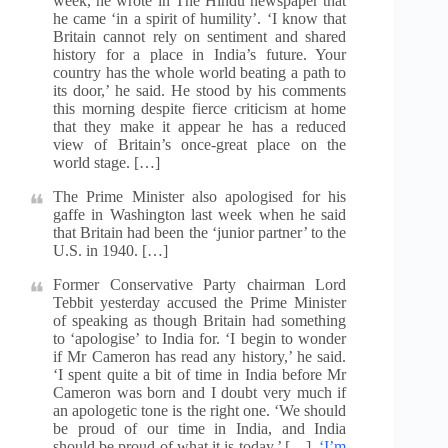
week, he wrote in The Hindu newspaper that
he came ‘in a spirit of humility’. ‘I know that
Britain cannot rely on sentiment and shared
history for a place in India’s future. Your
country has the whole world beating a path to
its door,’ he said. He stood by his comments
this morning despite fierce criticism at home
that they make it appear he has a reduced
view of Britain’s once-great place on the
world stage. […]
The Prime Minister also apologised for his
gaffe in Washington last week when he said
that Britain had been the ‘junior partner’ to the
U.S. in 1940. […]
Former Conservative Party chairman Lord
Tebbit yesterday accused the Prime Minister
of speaking as though Britain had something
to ‘apologise’ to India for. ‘I begin to wonder
if Mr Cameron has read any history,’ he said.
‘I spent quite a bit of time in India before Mr
Cameron was born and I doubt very much if
an apologetic tone is the right one. ‘We should
be proud of our time in India, and India
should be proud of what it is today.’ […]
‘I’m