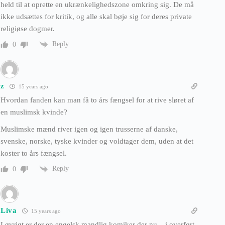
held til at oprette en ukrænkelighedszone omkring sig. De må
ikke udsættes for kritik, og alle skal bøje sig for deres private
religiøse dogmer.
Reply
0
z
15 years ago
Hvordan fanden kan man få to års fængsel for at rive sløret af
en muslimsk kvinde?
Muslimske mænd river igen og igen trusserne af danske,
svenske, norske, tyske kvinder og voldtager dem, uden at det
koster to års fængsel.
Reply
0
Liva
15 years ago
I øvrigt er der en engelsk mandlig komiker der nu – i overført