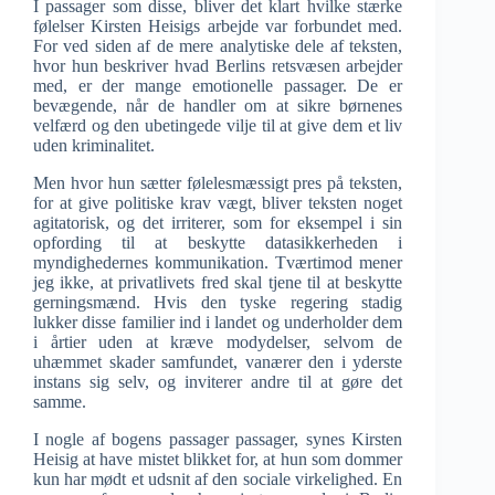
I passager som disse, bliver det klart hvilke stærke
følelser Kirsten Heisigs arbejde var forbundet med.
For ved siden af de mere analytiske dele af teksten,
hvor hun beskriver hvad Berlins retsvæsen arbejder
med, er der mange emotionelle passager. De er
bevægende, når de handler om at sikre børnenes
velfærd og den ubetingede vilje til at give dem et liv
uden kriminalitet.
Men hvor hun sætter følelesmæssigt pres på teksten,
for at give politiske krav vægt, bliver teksten noget
agitatorisk, og det irriterer, som for eksempel i sin
opfording til at beskytte datasikkerheden i
myndighedernes kommunikation. Tværtimod mener
jeg ikke, at privatlivets fred skal tjene til at beskytte
gerningsmænd. Hvis den tyske regering stadig
lukker disse familier ind i landet og underholder dem
i årtier uden at kræve modydelser, selvom de
uhæmmet skader samfundet, vanærer den i yderste
instans sig selv, og inviterer andre til at gøre det
samme.
I nogle af bogens passager passager, synes Kirsten
Heisig at have mistet blikket for, at hun som dommer
kun har mødt et udsnit af den sociale virkelighed. En