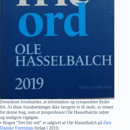
Demokrati forudsætter, at information og synspunkter flyder
frit. At disse forudsætninger ikke længere er til stede, er emnet
for denne bog, som er juraprofessor Ole Hasselbalchs sidste
og muligvis vigtigste.
• Bogen ”Det frie ord” er udgivet af Ole Hasselbalch på
Den
Danske Forenings
forlag i 2019.