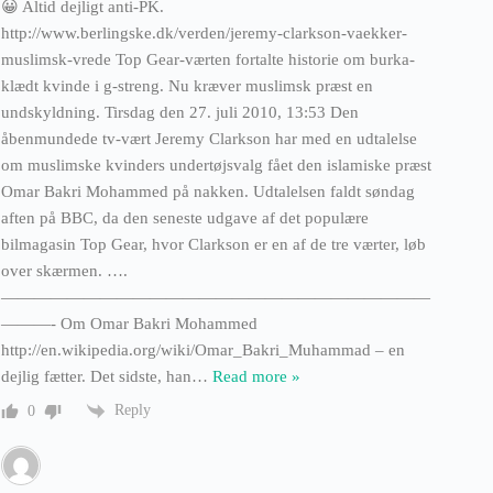
😀 Altid dejligt anti-PK.
http://www.berlingske.dk/verden/jeremy-clarkson-vaekker-
muslimsk-vrede Top Gear-værten fortalte historie om burka-
klædt kvinde i g-streng. Nu kræver muslimsk præst en
undskyldning. Tirsdag den 27. juli 2010, 13:53 Den
åbenmundede tv-vært Jeremy Clarkson har med en udtalelse
om muslimske kvinders undertøjsvalg fået den islamiske præst
Omar Bakri Mohammed på nakken. Udtalelsen faldt søndag
aften på BBC, da den seneste udgave af det populære
bilmagasin Top Gear, hvor Clarkson er en af de tre værter, løb
over skærmen. ….
——————————————————————————
———- Om Omar Bakri Mohammed
http://en.wikipedia.org/wiki/Omar_Bakri_Muhammad – en
dejlig fætter. Det sidste, han
…
Read more »
Reply
0