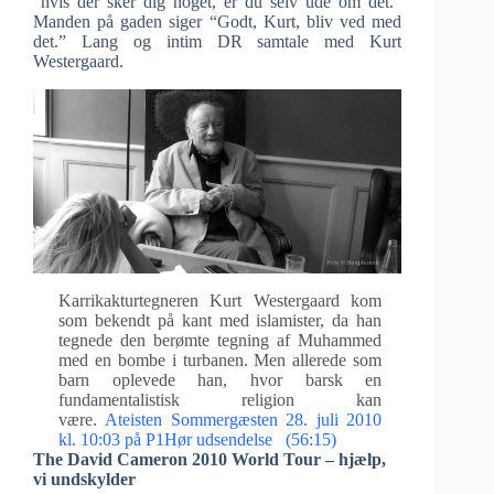
“hvis der sker dig noget, er du selv ude om det.”
Manden på gaden siger “Godt, Kurt, bliv ved med
det.” Lang og intim DR samtale med Kurt
Westergaard.
Karrikakturtegneren Kurt Westergaard kom
som bekendt på kant med islamister, da han
tegnede den berømte tegning af Muhammed
med en bombe i turbanen. Men allerede som
barn oplevede han, hvor barsk en
fundamentalistisk religion kan
være.
Ateisten Sommergæsten 28. juli 2010
kl. 10:03 på P1Hør udsendelse (56:15)
The David Cameron 2010 World Tour – hjælp,
vi undskylder