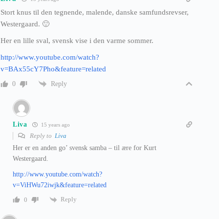
Stort knus til den tegnende, malende, danske samfundsrevser,
Westergaard. 🙂
Her en lille sval, svensk vise i den varme sommer.
http://www.youtube.com/watch?
v=BAx55cY7Pho&feature=related
Reply
0
Liva
15 years ago
Reply to
Liva
Her er en anden go’ svensk samba – til ære for Kurt
Westergaard.
http://www.youtube.com/watch?
v=ViHWu72iwjk&feature=related
Reply
0