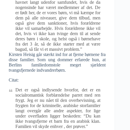
havnet langt udenfor samfundet, hvis de da
nogensinde har været medlemmer af det. De
er født her, de er vores børn, vi må kæmpe for
dem på alle niveauer, give dem tilbud, men
også give dem sanktioner, hvis forældrene
ikke vil samarbejde. Hvis forældrene ikke vil
det, hvis vi ikke kan tvinge dem til at sende
deres børn i skole, og helst også i børnehave
fra det 3 år, så de ikke starter med at være
bagud, så får vi et massivt problem.”
Kirsten Heisig går stærkt ind for at fjerne børnene fra
disse familier. Som ung dommer erfarede hun, at
Berlins familiedomstole meget sjældent
tvangsfjernede indvandrerbørn.
Citat:
Det er også indlysende hvorfor, det er en
socialromantisk forblændelse parret med ren
frygt. Jeg er nu nået til den overbevisning, at
frygten for de kriminelle, arabiske storfamilier
langt overgår alle andre aspekter, for lige
under overfladen ligger beskeden: “Du kan
ikke tvangsfjerne et barn fra en arabisk klan.
Familien vil skyde enhver , der prøver.”