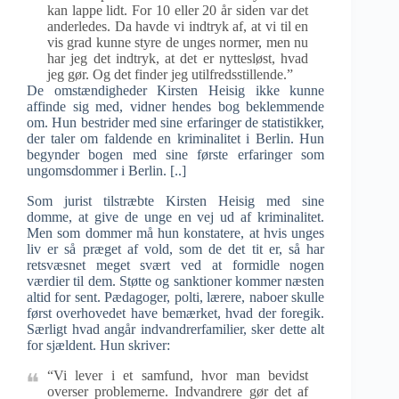
kan lappe lidt. For 10 eller 20 år siden var det
anderledes. Da havde vi indtryk af, at vi til en
vis grad kunne styre de unges normer, men nu
har jeg det indtryk, at det er nyttesløst, hvad
jeg gør. Og det finder jeg utilfredsstillende.”
De omstændigheder Kirsten Heisig ikke kunne
affinde sig med, vidner hendes bog beklemmende
om. Hun bestrider med sine erfaringer de statistikker,
der taler om faldende en kriminalitet i Berlin. Hun
begynder bogen med sine første erfaringer som
ungomsdommer i Berlin. [..]
Som jurist tilstræbte Kirsten Heisig med sine
domme, at give de unge en vej ud af kriminalitet.
Men som dommer må hun konstatere, at hvis unges
liv er så præget af vold, som de det tit er, så har
retsvæsnet meget svært ved at formidle nogen
værdier til dem. Støtte og sanktioner kommer næsten
altid for sent. Pædagoger, polti, lærere, naboer skulle
først overhovedet have bemærket, hvad der foregik.
Særligt hvad angår indvandrerfamilier, sker dette alt
for sjældent. Hun skriver:
“Vi lever i et samfund, hvor man bevidst
overser problemerne. Indvandrere gør det af