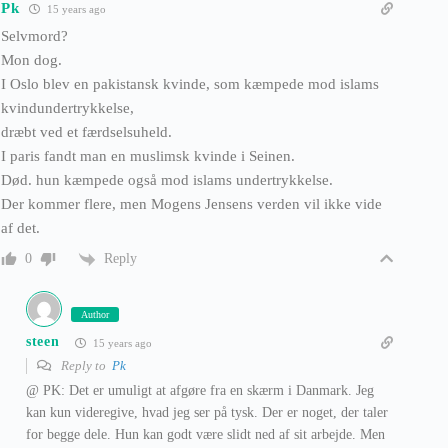
Pk
15 years ago
Selvmord?
Mon dog.
I Oslo blev en pakistansk kvinde, som kæmpede mod islams
kvindundertrykkelse,
dræbt ved et færdselsuheld.
I paris fandt man en muslimsk kvinde i Seinen.
Død. hun kæmpede også mod islams undertrykkelse.
Der kommer flere, men Mogens Jensens verden vil ikke vide
af det.
Reply
0
Author
steen
15 years ago
Reply to
Pk
@ PK: Det er umuligt at afgøre fra en skærm i Danmark. Jeg
kan kun videregive, hvad jeg ser på tysk. Der er noget, der taler
for begge dele. Hun kan godt være slidt ned af sit arbejde. Men