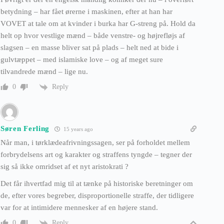
betydning – har fået ørerne i maskinen, efter at han har
VOVET at tale om at kvinder i burka har G-streng på. Hold da
helt op hvor vestlige mænd – både venstre- og højrefløjs af
slagsen – en masse bliver sat på plads – helt ned at bide i
gulvtæppet – med islamiske love – og af meget sure
tilvandrede mænd – lige nu.
Reply
0
Søren Ferling
15 years ago
Når man, i tørklædeafrivningssagen, ser på forholdet mellem
forbrydelsens art og karakter og straffens tyngde – tegner der
sig så ikke omridset af et nyt aristokrati ?
Det får ihvertfad mig til at tænke på historiske beretninger om
de, efter vores begreber, disproportionelle straffe, der tidligere
var for at intimidere mennesker af en højere stand.
Reply
0