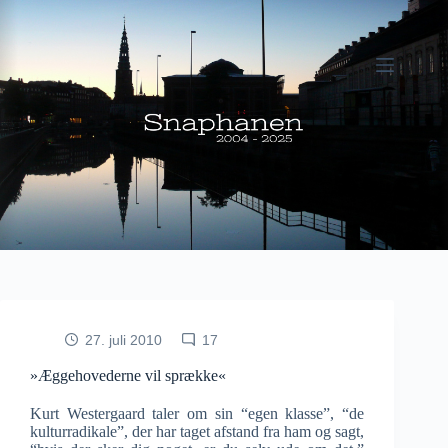
Fortsæt
til
indhold
27. juli 2010
17
»Æggehovederne vil sprække«
Kurt Westergaard taler om sin “egen klasse”, “de
kulturradikale”, der har taget afstand fra ham og sagt,