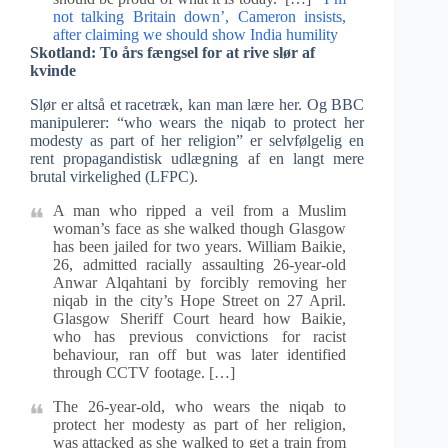
not talking Britain down’, Cameron insists,
after claiming we should show India humility
Skotland: To års fængsel for at rive slør af
kvinde
Slør er altså et racetræk, kan man lære her. Og BBC
manipulerer: “who wears the niqab to protect her
modesty as part of her religion” er selvfølgelig en
rent propagandistisk udlægning af en langt mere
brutal virkelighed (LFPC).
A man who ripped a veil from a Muslim
woman’s face as she walked though Glasgow
has been jailed for two years. William Baikie,
26, admitted racially assaulting 26-year-old
Anwar Alqahtani by forcibly removing her
niqab in the city’s Hope Street on 27 April.
Glasgow Sheriff Court heard how Baikie,
who has previous convictions for racist
behaviour, ran off but was later identified
through CCTV footage. […]
The 26-year-old, who wears the niqab to
protect her modesty as part of her religion,
was attacked as she walked to get a train from