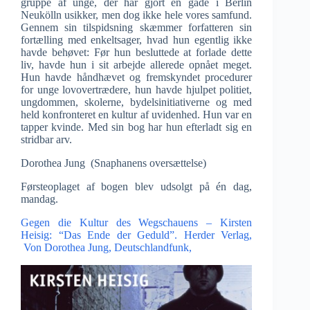
gruppe af unge, der har gjort en gade i Berlin
Neukölln usikker, men dog ikke hele vores samfund.
Gennem sin tilspidsning skæmmer forfatteren sin
fortælling med enkeltsager, hvad hun egentlig ikke
havde behøvet: Før hun besluttede at forlade dette
liv, havde hun i sit arbejde allerede opnået meget.
Hun havde håndhævet og fremskyndet procedurer
for unge lovovertrædere, hun havde hjulpet politiet,
ungdommen, skolerne, bydelsinitiativerne og med
held konfronteret en kultur af uvidenhed. Hun var en
tapper kvinde. Med sin bog har hun efterladt sig en
stridbar arv.
Dorothea Jung (Snaphanens oversættelse)
Førsteoplaget af bogen blev udsolgt på én dag,
mandag.
Gegen die Kultur des Wegschauens – Kirsten
Heisig: “Das Ende der Geduld”. Herder Verlag,
Von Dorothea Jung, Deutschlandfunk,