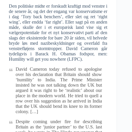
Den politiske midte er forskudt kraftigt mod venstre i
de senere år, og det der engang var konservatisme er
i dag ‘Tory back benchers’, eller slet og ret ‘right
wing’, eller endda ‘far right’. Eller sagt på en anden
måde, skulle der i et europæisk land vise sig et
vælgerpotentiale for et nyt konservativt parti af den
slags der eksisterede for bare 20 år siden, vil helvede
bryde løs med nazibeskyldninger og overfald fra
venstrefløjens stormtropper. David Cameron går
tydeligvis i Barack H. Obamas fodspor, men:
Humility will get you nowhere (LFPC).
David Cameron today refused to apologise
over his declaration that Britain should show
‘humility’ to India. The Prime Minister
insisted he was not talking down the UK but
argued it was right to be ‘realistic’ about our
place in the modern world. He tried to quell a
row over his suggestion as he arrived in India
that the UK should bend its knee to its former
colony. […]
Despite coming under fire for describing
Britain as the ‘junior partner’ to the U.S. last