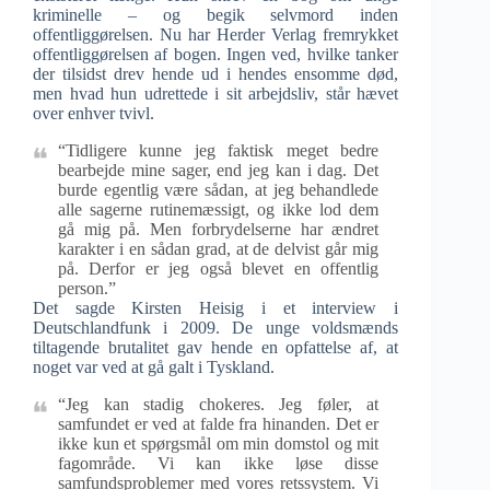
kriminelle – og begik selvmord inden
offentliggørelsen. Nu har Herder Verlag fremrykket
offentliggørelsen af bogen. Ingen ved, hvilke tanker
der tilsidst drev hende ud i hendes ensomme død,
men hvad hun udrettede i sit arbejdsliv, står hævet
over enhver tvivl.
“Tidligere kunne jeg faktisk meget bedre
bearbejde mine sager, end jeg kan i dag. Det
burde egentlig være sådan, at jeg behandlede
alle sagerne rutinemæssigt, og ikke lod dem
gå mig på. Men forbrydelserne har ændret
karakter i en sådan grad, at de delvist går mig
på. Derfor er jeg også blevet en offentlig
person.”
Det sagde Kirsten Heisig i et interview i
Deutschlandfunk i 2009. De unge voldsmænds
tiltagende brutalitet gav hende en opfattelse af, at
noget var ved at gå galt i Tyskland.
“Jeg kan stadig chokeres. Jeg føler, at
samfundet er ved at falde fra hinanden. Det er
ikke kun et spørgsmål om min domstol og mit
fagområde. Vi kan ikke løse disse
samfundsproblemer med vores retssystem. Vi