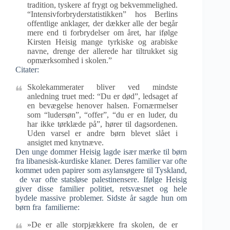
tradition, tyskere af frygt og bekvemmelighed.
“Intensivforbryderstatistikken” hos Berlins
offentlige anklager, der dækker alle der begår
mere end ti forbrydelser om året, har ifølge
Kirsten Heisig mange tyrkiske og arabiske
navne, drenge der allerede har tiltrukket sig
opmærksomhed i skolen.”
Citater:
Skolekammerater bliver ved mindste
anledning truet med: “Du er død”, ledsaget af
en bevægelse henover halsen. Fornærmelser
som “ludersøn”, “offer”, “du er en luder, du
har ikke tørklæde på”, hører til dagsordenen.
Uden varsel er andre børn blevet slået i
ansigtet med knytnæve.
Den unge dommer Heisig lagde især mærke til børn
fra libanesisk-kurdiske klaner. Deres familier var ofte
kommet uden papirer som asylansøgere til Tyskland,
de var ofte statsløse palestinensere. Ifølge Heisig
giver disse familier politiet, retsvæsnet og hele
bydele massive problemer. Sidste år sagde hun om
børn fra familierne:
»De er alle storpjækkere fra skolen, de er