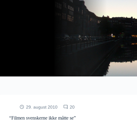
Fortsæt
til
indhold
29. august 2010
20
“Filmen svenskerne ikke måtte se”