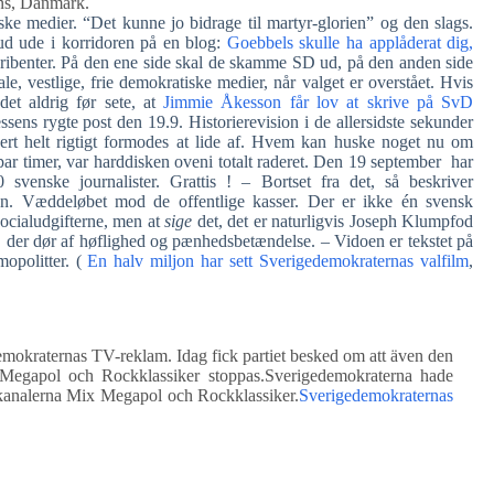
nns, Danmark.
ke medier. “Det kunne jo bidrage til martyr-glorien” og den slags.
ud ude i korridoren på en blog:
Goebbels skulle ha applåderat dig,
kribenter. På den ene side skal de skamme SD ud, på den anden side
e, vestlige, frie demokratiske medier, når valget er overstået. Hvis
et aldrig før sete, at
Jimmie Åkesson får lov at skrive på SvD
ssens rygte post den 19.9. Historierevision i de allersidste sekunder
kkert helt rigtigt formodes at lide af. Hvem kan huske noget nu om
par timer, var harddisken oveni totalt raderet. Den 19 september har
svenske journalister. Grattis ! – Bortset fra det, så beskriver
den. Væddeløbet mod de offentlige kasser. Der er ikke én svensk
cialudgifterne, men at
sige
det, det er naturligvis Joseph Klumpfod
d, der dør af høflighed og pænhedsbetændelse. – Vidoen er tekstet på
mopolitter. (
En halv miljon har sett Sverigedemokraternas valfilm
,
okraternas TV-reklam. Idag fick partiet besked om att även den
Megapol och Rockklassiker stoppas.Sverigedemokraterna hade
kanalerna Mix Megapol och Rockklassiker.
Sverigedemokraternas