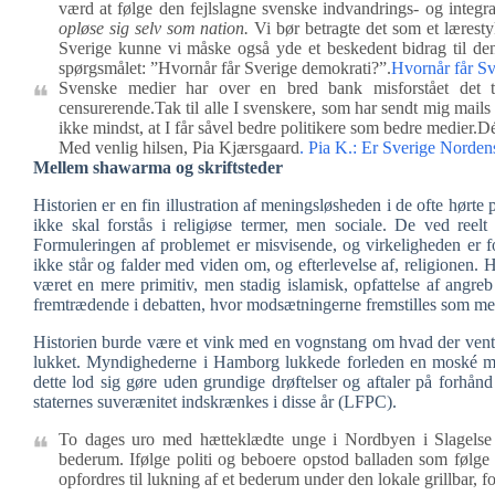
værd at følge den fejlslagne svenske indvandrings- og integrat
opløse sig selv som nation.
Vi bør betragte det som et læresty
Sverige kunne vi måske også yde et beskedent bidrag til den
spørgsmålet: ”Hvornår får Sverige demokrati?”.
Hvornår får Sv
Svenske medier har over en bred bank misforstået det 
censurerende.Tak til alle I svenskere, som har sendt mig mails 
ikke mindst, at I får såvel bedre politikere som bedre medier.Dé
Med venlig hilsen, Pia Kjærsgaard
. Pia K.: Er Sverige Norde
Mellem shawarma og skriftsteder
Historien er en fin illustration af meningsløsheden i de ofte hørte
ikke skal forstås i religiøse termer, men sociale. De ved reelt
Formuleringen af problemet er misvisende, og virkeligheden er f
ikke står og falder med viden om, og efterlevelse af, religionen.
været en mere primitiv, men stadig islamisk, opfattelse af angre
fremtrædende i debatten, hvor modsætningerne fremstilles som mel
Historien burde være et vink med en vognstang om hvad der vent
lukket. Myndighederne i Hamborg lukkede forleden en moské med 
dette lod sig gøre uden grundige drøftelser og aftaler på forh
staternes suverænitet indskrænkes i disse år (LFPC).
To dages uro med hætteklædte unge i Nordbyen i Slagelse s
bederum. Ifølge politi og beboere opstod balladen som følge a
opfordres til lukning af et bederum under den lokale grillbar,