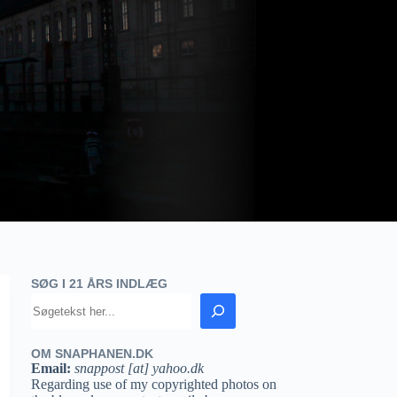
SØG I 21 ÅRS INDLÆG
OM SNAPHANEN.DK
Email:
snappost [at] yahoo.dk
Regarding use of my copyrighted photos on