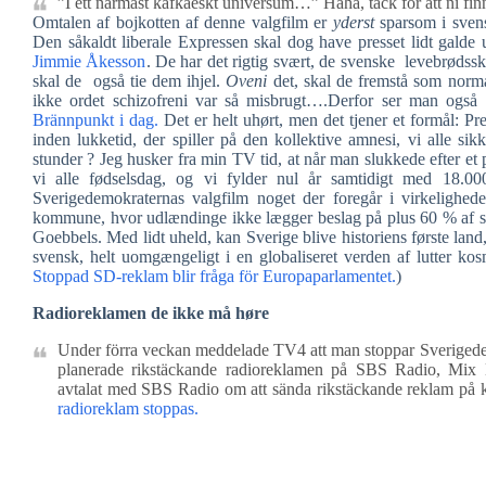
”I ett närmast kafkaeskt universum…” Haha, tack för att ni fi
Omtalen af bojkotten af denne valgfilm er
yderst
sparsom i svens
Den såkaldt liberale Expressen skal dog have presset lidt galde 
Jimmie Åkesson
. De har det rigtig svært, de svenske levebrødss
skal de også tie dem ihjel.
Oveni
det, skal de fremstå som normal
ikke ordet schizofreni var så misbrugt….Derfor ser man også d
Brännpunkt i dag.
Det er helt uhørt, men det tjener et formål: Pre
inden lukketid, der spiller på den kollektive amnesi, vi alle si
stunder ? Jeg husker fra min TV tid, at når man slukkede efter et 
vi alle fødselsdag, og vi fylder nul år samtidigt med 18.000 
Sverigedemokraternas valgfilm noget der foregår i virkelighe
kommune, hvor udlændinge ikke lægger beslag på plus 60 % af so
Goebbels. Med lidt uheld, kan Sverige blive historiens første lan
svensk, helt uomgængeligt i en globaliseret verden af lutter kos
Stoppad SD-reklam blir fråga för Europaparlamentet.
)
Radioreklamen de ikke må høre
Under förra veckan meddelade TV4 att man stoppar Sverigedem
planerade rikstäckande radioreklamen på SBS Radio, Mix 
avtalat med SBS Radio om att sända rikstäckande reklam på 
radioreklam stoppas.