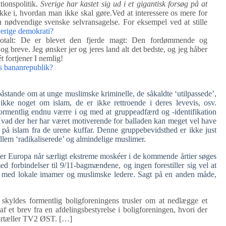
ionspolitik.
Sverige har kastet sig ud i et gigantisk forsøg på at
kke i, hvordan man ikke skal gøre.Ved at interessere os mere for
 nødvendige svenske selvransagelse. For eksempel ved at stille
erige demokrati?
totalt: De er blevet den fjerde magt: Den fordømmende og
og breve. Jeg ønsker jer og jeres land alt det bedste, og jeg håber
t fortjener I nemlig!
ns bananrepublik?
 påstande om at unge muslimske kriminelle, de såkaldte ‘utilpassede’,
 ikke noget om islam, de er ikke rettroende i deres levevis, osv.
ormentlig endnu værre i og med at gruppeadfærd og -identifikation
 Hvad der her har været motiverende for balladen kan meget vel have
b på islam fra de urene kuffar. Denne gruppebevidsthed er ikke just
lem ‘radikaliserede’ og almindelige muslimer.
er Europa når særligt ekstreme moskéer i de kommende årtier søges
forbindelser til 9/11-bagmændene, og ingen forestiller sig vel at
ånd med lokale imamer og muslimske ledere. Sagt på en anden måde,
kyldes formentlig boligforeningens trusler om at nedlægge et
f et brev fra en afdelingsbestyrelse i boligforeningen, hvori der
 fortæller TV2 ØST. […]