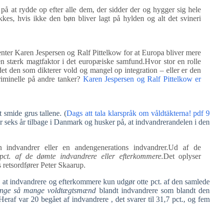
 på at rydde op efter alle dem, der sidder der og hygger sig hele
kkes, hvis ikke den bøn bliver lagt på hylden og alt det svineri
nter Karen Jespersen og Ralf Pittelkow for at Europa bliver mere
en stærk magtfaktor i det europæiske samfund.Hvor stor en rolle
 det den som dikterer vold og mangel op integration – eller er den
riminelle på andre tanker?
Karen Jespersen og Ralf Pittelkow er
t smide grus tallene. (
Dags att tala klarspråk om våldtäkterna! pdf 9
 seks år tilbage i Danmark og husker på, at indvandrerandelen i den
 indvandrer eller en andengenerations indvandrer.Ud af de
ct. af de dømte indvandrere eller efterkommere.
Det oplyser
s retsordfører Peter Skaarup.
il, at indvandrere og efterkommere kun udgør otte pct. af den samlede
ange så mange voldtægtsmænd
blandt indvandrere som blandt den
Heraf var 20 begået af indvandrere , det svarer til 31,7 pct., og fem