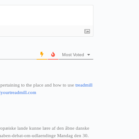
Most Voted
 pertaining to the place and how to use
treadmill
ndyourtreadmill.com
ropæiske lande kunne lære af den åbne danske
e/aaben-debat-om-udlaendinge Mandag den 30.