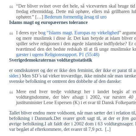
“Der bliver svinet over det hele, så viceværten skal bruge tid
fredag eftermiddag. Dette må ophøre, ellers må grillbaren lu
ophører.” […]
Bederum formentlig årsag til uro
Islams magt og europæernes tolerance
I deres nye bo
g “Islams magt. Europas ny virkelighed
” argume
og mere muslimsk i disse år. Det kan betyde at islam bliver 
spiller selve religionen i den øgede islamiske indflydelse? Er
tværtimod den det bedste redskab til at få unge muslimske k
gæster i ugens Religionsrapport. P1 (55:48)
Sverigedemokraternas voldtægtsstatistik
er omdiskuteret og der er ikke den feminist, der ikke er parat til a
sider.
) Men SD´s tal virker troværdige, ikke mindst når man tænker
svenske befolkning er omtrent den dobbelte af den danske:
Mere end hver tredje voldtægt her i landet begås af en
voldtægtsdomme, der blev afsagt i 2002, var
næsten 40 p
justitsminister Lene Espersen (K) i et svar til Dansk Folkeparti
Tallet bliver endnu mere voldsomt, når man sætter det i relation t
befolkning i Danmark.Det svarer groft sagt til, at der er
fem g
øvrige befolkning.I alt faldt der i 2002 dom i 63 voldtægtssager. 
var begået af efterkommere, det svarer til 7,9 pct. [..]