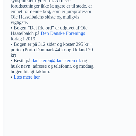
synspunkter flyder frit. At disse
forudsætninger ikke længere er til stede, er
emnet for denne bog, som er juraprofessor
Ole Hasselbalchs sidste og muligvis
vigtigste.
• Bogen ”Det frie ord” er udgivet af Ole
Hasselbalch på
Den Danske Forenings
forlag i 2019.
• Bogen er på 312 sider og koster 295 kr +
porto. (Porto Danmark 44 kr og Udland 79
kr)
• Bestil på
danskeren@danskeren.dk
og
husk navn, adresse og telefonnr. og modtag
bogen bilagt faktura.
•
Læs mere her