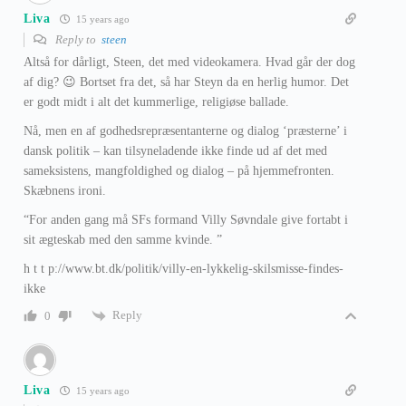
Liva
15 years ago
Reply to
steen
Altså for dårligt, Steen, det med videokamera. Hvad går der dog
af dig? 😉 Bortset fra det, så har Steyn da en herlig humor. Det
er godt midt i alt det kummerlige, religiøse ballade.
Nå, men en af godhedsrepræsentanterne og dialog ‘præsterne’ i
dansk politik – kan tilsyneladende ikke finde ud af det med
sameksistens, mangfoldighed og dialog – på hjemmefronten.
Skæbnens ironi.
“For anden gang må SFs formand Villy Søvndale give fortabt i
sit ægteskab med den samme kvinde. ”
h t t p://www.bt.dk/politik/villy-en-lykkelig-skilsmisse-findes-
ikke
Reply
0
Liva
15 years ago