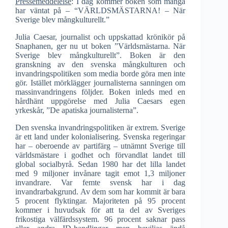
Pressemeddelelse
: I dag kommer boken som många
har väntat på – “VÄRLDSMÄSTARNA! – När
Sverige blev mångkulturellt.”
Julia Caesar, journalist och uppskattad krönikör på
Snaphanen, ger nu ut boken ”Världsmästarna. När
Sverige blev mångkulturellt”. Boken är den
granskning av den svenska mångkulturen och
invandringspolitiken som media borde göra men inte
gör. Istället mörklägger journalisterna sanningen om
massinvandringens följder. Boken inleds med en
hårdhänt uppgörelse med Julia Caesars egen
yrkeskår, ”De apatiska journalisterna”.
Den svenska invandringspolitiken är extrem. Sverige
är ett land under kolonialisering. Svenska regeringar
har – oberoende av partifärg – utnämnt Sverige till
världsmästare i godhet och förvandlat landet till
global socialbyrå. Sedan 1980 har det lilla landet
med 9 miljoner invånare tagit emot 1,3 miljoner
invandrare. Var femte svensk har i dag
invandrarbakgrund. Av dem som har kommit är bara
5 procent flyktingar. Majoriteten på 95 procent
kommer i huvudsak för att ta del av Sveriges
frikostiga välfärdssystem. 96 procent saknar pass