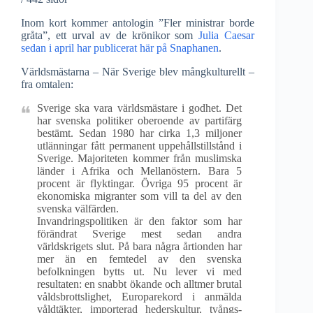
Inom kort kommer antologin ”Fler ministrar borde
gråta”, ett urval av de krönikor som
Julia Caesar
sedan i april har publicerat här på Snaphanen
.
Världsmästarna – När Sverige blev mångkulturellt –
fra omtalen:
Sverige ska vara världsmästare i godhet. Det
har svenska politiker oberoende av partifärg
bestämt. Sedan 1980 har cirka 1,3 miljoner
utlänningar fått permanent uppehållstillstånd i
Sverige. Majoriteten kommer från muslimska
länder i Afrika och Mellanöstern. Bara 5
procent är flyktingar. Övriga 95 procent är
ekonomiska migranter som vill ta del av den
svenska välfärden.
Invandringspolitiken är den faktor som har
förändrat Sverige mest sedan andra
världskrigets slut. På bara några årtionden har
mer än en femtedel av den svenska
befolkningen bytts ut. Nu lever vi med
resultaten: en snabbt ökande och alltmer brutal
våldsbrottslighet, Europarekord i anmälda
våldtäkter, importerad hederskultur, tvångs-