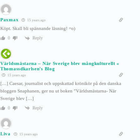
Paxmax
15 years ago
Köpt. Skall bli spännande läsning! =o)
Reply
0
Världsmästarna – När Sverige blev mångkulturellt «
Thomassdkarlsen's Blog
15 years ago
[…] Caesar, journalist och uppskattad krönikör på den danska
bloggen Snaphanen, ger nu ut boken ”Världsmästarna- När
Sverige blev […]
Reply
0
Liva
15 years ago