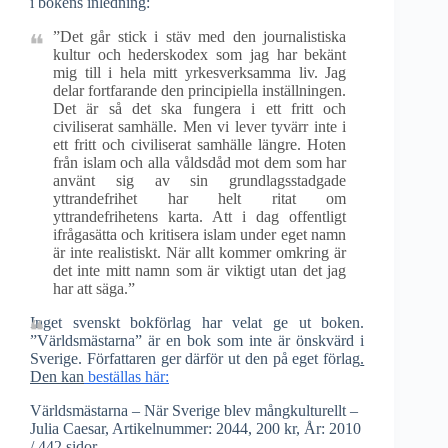
i bokens inledning:
”Det går stick i stäv med den journalistiska
kultur och hederskodex som jag har bekänt
mig till i hela mitt yrkesverksamma liv. Jag
delar fortfarande den principiella inställningen.
Det är så det ska fungera i ett fritt och
civiliserat samhälle. Men vi lever tyvärr inte i
ett fritt och civiliserat samhälle längre. Hoten
från islam och alla våldsdåd mot dem som har
använt sig av sin grundlagsstadgade
yttrandefrihet har helt ritat om
yttrandefrihetens karta. Att i dag offentligt
ifrågasätta och kritisera islam under eget namn
är inte realistiskt. När allt kommer omkring är
det inte mitt namn som är viktigt utan det jag
har att säga.”
Inget svenskt bokförlag har velat ge ut boken.
”Världsmästarna” är en bok som inte är önskvärd i
Sverige. Författaren ger därför ut den på eget förlag
.
Den kan
beställas här:
Världsmästarna – När Sverige blev mångkulturellt –
Julia Caesar, Artikelnummer: 2044, 200 kr, År: 2010
/ 442 sidor