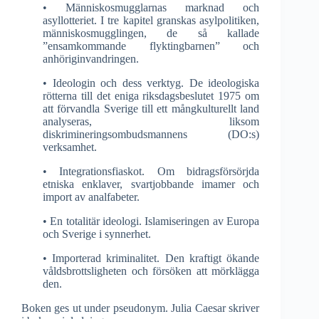
• Människosmugglarnas marknad och
asyllotteriet. I tre kapitel granskas asylpolitiken,
människosmugglingen, de så kallade
”ensamkommande flyktingbarnen” och
anhöriginvandringen.
• Ideologin och dess verktyg. De ideologiska
rötterna till det eniga riksdagsbeslutet 1975 om
att förvandla Sverige till ett mångkulturellt land
analyseras, liksom
diskrimineringsombudsmannens (DO:s)
verksamhet.
• Integrationsfiaskot. Om bidragsförsörjda
etniska enklaver, svartjobbande imamer och
import av analfabeter.
• En totalitär ideologi. Islamiseringen av Europa
och Sverige i synnerhet.
• Importerad kriminalitet. Den kraftigt ökande
våldsbrottsligheten och försöken att mörklägga
den.
Boken ges ut under pseudonym. Julia Caesar skriver