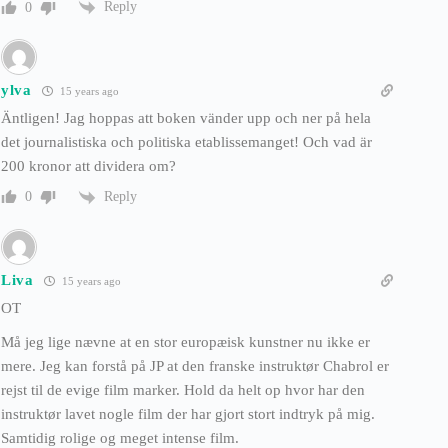
Reply
0
ylva
15 years ago
Äntligen! Jag hoppas att boken vänder upp och ner på hela
det journalistiska och politiska etablissemanget! Och vad är
200 kronor att dividera om?
Reply
0
Liva
15 years ago
OT
Må jeg lige nævne at en stor europæisk kunstner nu ikke er
mere. Jeg kan forstå på JP at den franske instruktør Chabrol er
rejst til de evige film marker. Hold da helt op hvor har den
instruktør lavet nogle film der har gjort stort indtryk på mig.
Samtidig rolige og meget intense film.