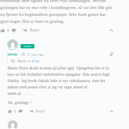
forestillede flere figurer fra Peter Plys fortællingen. Selvom
grislingen har en stor rolle i fortællingerne, så var den lille gris
nu fjernet fra boghandlens gavepapir. Ikke fordi grisen har
gjort noget. Den er bare en grisling.
Reply
0
Author
steen
15 years ago
Reply to
Liva
Marks Steyn skulle komme på print også. Optagelsen her er jo
bare en lidt forbedret mobiltelefon-optagelse. Ikke præcis high
fidelity. Jeg havde faktisk købt et nyt videokamera, men det
ankom med posten efter at jeg var taget afsted til
møde,så……….
Ak, grislinge !
Reply
0