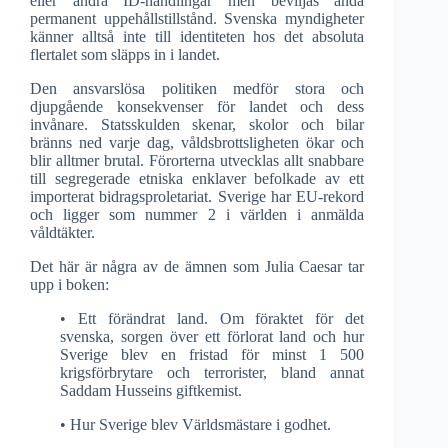
eller andra ID-handlingar men beviljas ändå
permanent uppehållstillstånd. Svenska myndigheter
känner alltså inte till identiteten hos det absoluta
flertalet som släpps in i landet.
Den ansvarslösa politiken medför stora och
djupgående konsekvenser för landet och dess
invånare. Statsskulden skenar, skolor och bilar
bränns ned varje dag, våldsbrottsligheten ökar och
blir alltmer brutal. Förorterna utvecklas allt snabbare
till segregerade etniska enklaver befolkade av ett
importerat bidragsproletariat. Sverige har EU-rekord
och ligger som nummer 2 i världen i anmälda
våldtäkter.
Det här är några av de ämnen som Julia Caesar tar
upp i boken:
• Ett förändrat land. Om föraktet för det
svenska, sorgen över ett förlorat land och hur
Sverige blev en fristad för minst 1 500
krigsförbrytare och terrorister, bland annat
Saddam Husseins giftkemist.
• Hur Sverige blev Världsmästare i godhet.