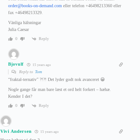
order@books-on-demand.com
eller telefon +46498213360 eller
fax +46498213329.
Vänliga hälsningar
Julia Caesar
Reply
0
Bjovulf
15 years ago
Reply to
Tom
“fraktal-ternativ” ?!?! Det lyder godt nok avanceret 😀
Nogle gange får man bare læst et ord helt forkert – hæhæ.
Kender I det?
Reply
0
Vivi Andersen
15 years ago
Hvor køber vi den ?