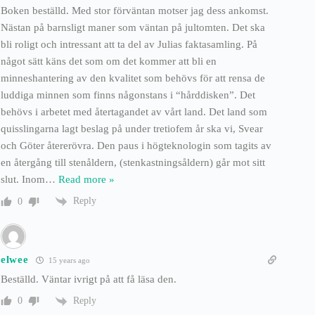
Boken beställd. Med stor förväntan motser jag dess ankomst.
Nästan på barnsligt maner som väntan på jultomten. Det ska
bli roligt och intressant att ta del av Julias faktasamling. På
något sätt käns det som om det kommer att bli en
minneshantering av den kvalitet som behövs för att rensa de
luddiga minnen som finns någonstans i “hårddisken”. Det
behövs i arbetet med återtagandet av vårt land. Det land som
quisslingarna lagt beslag på under tretiofem år ska vi, Svear
och Göter återerövra. Den paus i högteknologin som tagits av
en återgång till stenåldern, (stenkastningsåldern) går mot sitt
slut. Inom
…
Read more »
Reply
0
elwee
15 years ago
Beställd. Väntar ivrigt på att få läsa den.
Reply
0