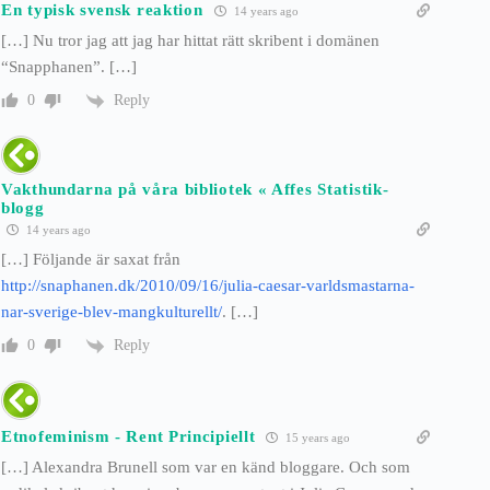
En typisk svensk reaktion
14 years ago
[…] Nu tror jag att jag har hittat rätt skribent i domänen
“Snapphanen”. […]
Reply
0
Vakthundarna på våra bibliotek « Affes Statistik-
blogg
14 years ago
[…] Följande är saxat från
http://snaphanen.dk/2010/09/16/julia-caesar-varldsmastarna-
nar-sverige-blev-mangkulturellt/
. […]
Reply
0
Etnofeminism - Rent Principiellt
15 years ago
[…] Alexandra Brunell som var en känd bloggare. Och som