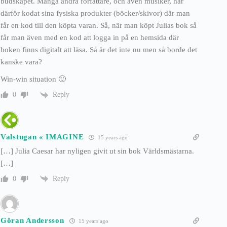
budskapet. Många andra författare, och även musiker, har
därför kodat sina fysiska produkter (böcker/skivor) där man
får en kod till den köpta varan. Så, när man köpt Julias bok så
får man även med en kod att logga in på en hemsida där
boken finns digitalt att läsa. Så är det inte nu men så borde det
kanske vara?
Win-win situation 🙂
Reply
0
Valstugan « IMAGINE
15 years ago
[…] Julia Caesar har nyligen givit ut sin bok Världsmästarna.
[…]
Reply
0
Göran Andersson
15 years ago