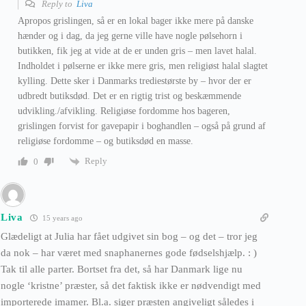
Reply to
Liva
Apropos grislingen, så er en lokal bager ikke mere på danske
hænder og i dag, da jeg gerne ville have nogle pølsehorn i
butikken, fik jeg at vide at de er unden gris – men lavet halal.
Indholdet i pølserne er ikke mere gris, men religiøst halal slagtet
kylling. Dette sker i Danmarks trediestørste by – hvor der er
udbredt butiksdød. Det er en rigtig trist og beskæmmende
udvikling./afvikling. Religiøse fordomme hos bageren,
grislingen forvist for gavepapir i boghandlen – også på grund af
religiøse fordomme – og butiksdød en masse.
Reply
0
Liva
15 years ago
Glædeligt at Julia har fået udgivet sin bog – og det – tror jeg
da nok – har været med snaphanernes gode fødselshjælp. : )
Tak til alle parter. Bortset fra det, så har Danmark lige nu
nogle ‘kristne’ præster, så det faktisk ikke er nødvendigt med
importerede imamer. Bl.a. siger præsten angiveligt således i