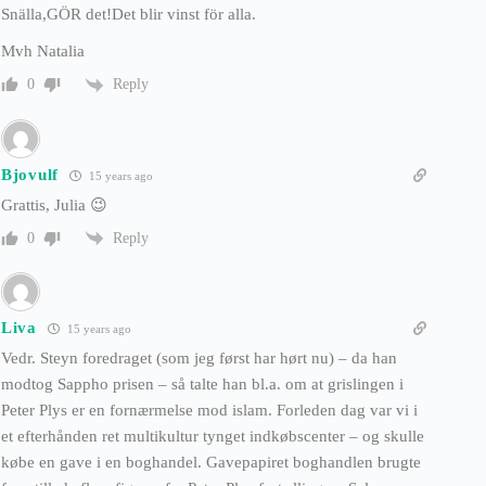
Snälla,GÖR det!Det blir vinst för alla.
Mvh Natalia
Reply
0
Bjovulf
15 years ago
Grattis, Julia 😉
Reply
0
Liva
15 years ago
Vedr. Steyn foredraget (som jeg først har hørt nu) – da han
modtog Sappho prisen – så talte han bl.a. om at grislingen i
Peter Plys er en fornærmelse mod islam. Forleden dag var vi i
et efterhånden ret multikultur tynget indkøbscenter – og skulle
købe en gave i en boghandel. Gavepapiret boghandlen brugte