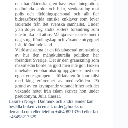
och barnäktenskap, en havererad integration,
nedbrända skolor och bilar, stenkastning mot
polis och räddningspersonal och allt fler
bidragsförsörjda etniska enklaver som lever
isolerade från det svenska samhället. Under
ytan döljer sig andra sorters förändring som
inte är lika lätt att se. Många svenskar känner i
dag sorg, främlingskap och växande otrygghet
i sitt förändrade land.
Världsmästarna är en faktabaserad granskning
av hur den mångkulturella politiken har
förändrat Sverige. Det är den granskning som
massmedia borde ha gjort men inte gör. Boken
innehåller en obarmhärtig uppgörelse med den
egna yrkesgruppen – författaren är journalist
med lång erfarenhet av medievärlden. På
grund av en krympande yttrandefrihet och det
växande hotet från islam skriver hon under
pseudonym, Julia Caesar.
Läsare i Norge, Danmark och andra länder kan
beställa boken via email: order@books-on-
demand.com eller telefon +46498213360 eller fax
+46498213329.