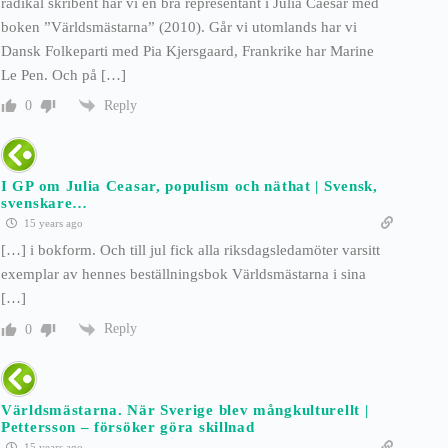
radikal skribent har vi en bra representant i Julia Caesar med
boken ”Världsmästarna” (2010). Går vi utomlands har vi
Dansk Folkeparti med Pia Kjersgaard, Frankrike har Marine
Le Pen. Och på […]
Reply
0
I GP om Julia Ceasar, populism och näthat | Svensk,
svenskare…
15 years ago
[…] i bokform. Och till jul fick alla riksdagsledamöter varsitt
exemplar av hennes beställningsbok Världsmästarna i sina
[…]
Reply
0
Världsmästarna. När Sverige blev mångkulturellt |
Pettersson – försöker göra skillnad
15 years ago