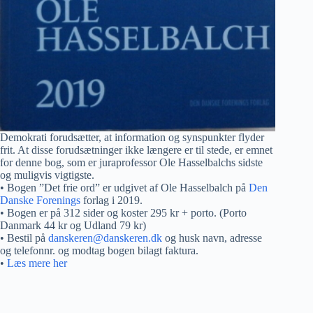
Demokrati forudsætter, at information og synspunkter flyder
frit. At disse forudsætninger ikke længere er til stede, er emnet
for denne bog, som er juraprofessor Ole Hasselbalchs sidste
og muligvis vigtigste.
• Bogen ”Det frie ord” er udgivet af Ole Hasselbalch på
Den
Danske Forenings
forlag i 2019.
• Bogen er på 312 sider og koster 295 kr + porto. (Porto
Danmark 44 kr og Udland 79 kr)
• Bestil på
danskeren@danskeren.dk
og husk navn, adresse
og telefonnr. og modtag bogen bilagt faktura.
•
Læs mere her