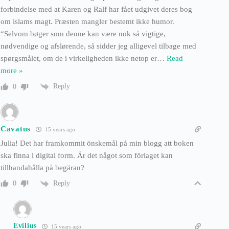
forbindelse med at Karen og Ralf har fået udgivet deres bog
om islams magt. Præsten mangler bestemt ikke humor.
“Selvom bøger som denne kan være nok så vigtige,
nødvendige og afslørende, så sidder jeg alligevel tilbage med
spørgsmålet, om de i virkeligheden ikke netop er
…
Read
more »
Reply
0
Cavatus
15 years ago
Julia! Det har framkommit önskemål på min blogg att boken
ska finna i digital form. Är det något som förlaget kan
tillhandahålla på begäran?
Reply
0
Evilius
15 years ago