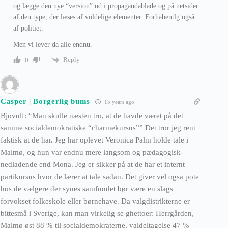
og lægge den nye “version” ud i propagandablade og på netsider
af den type, der læses af voldelige elementer. Forhåbentlg også
af politiet.
Men vi lever da alle endnu.
Reply
0
Casper | Borgerlig bums
15 years ago
Bjovulf: “Man skulle næsten tro, at de havde været på det
samme socialdemokratiske “charmekursus”” Det tror jeg rent
faktisk at de har. Jeg har oplevet Veronica Palm holde tale i
Malmø, og hun var endnu mere langsom og pædagogisk-
nedladende end Mona. Jeg er sikker på at de har et internt
partikursus hvor de lærer at tale sådan. Det giver vel også pote
hos de vælgere der synes samfundet bør være en slags
forvokset folkeskole eller børnehave. Da valgdistrikterne er
bittesmå i Sverige, kan man virkelig se ghettoer: Herrgården,
Malmø øst 88 % til socialdemokraterne, valdeltagelse 47 %