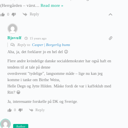
(Herrgården – värst
…
Read more »
Reply
0
Bjovulf
15 years ago
Reply to
Casper | Borgerlig bums
Aha, ja, det forklarer jo en hel del 😉
Flere andre kvindelige danske socialdemokrater har også haft en
tendens til at tale på denne
overdrevent “tydelige”, langsomme måde – lige nu kan jeg
komme i tanke om Birthe Weiss,
Helle Degn og Jytte Hilden. Måske fordi de var i kaffeklub med
Ritt? 😀
Ja, interessante forskelle på DK og Sverige.
Reply
0
Author