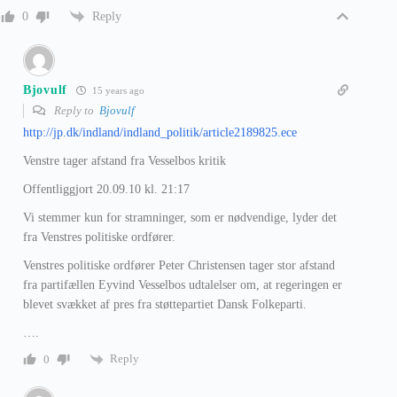
Reply
0
Bjovulf
15 years ago
Reply to
Bjovulf
http://jp.dk/indland/indland_politik/article2189825.ece
Venstre tager afstand fra Vesselbos kritik
Offentliggjort 20.09.10 kl. 21:17
Vi stemmer kun for stramninger, som er nødvendige, lyder det
fra Venstres politiske ordfører.
Venstres politiske ordfører Peter Christensen tager stor afstand
fra partifællen Eyvind Vesselbos udtalelser om, at regeringen er
blevet svækket af pres fra støttepartiet Dansk Folkeparti.
….
Reply
0