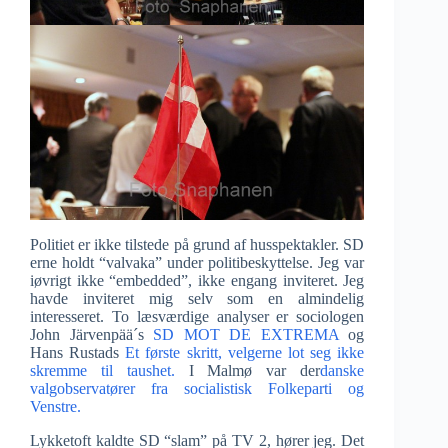
Politiet er ikke tilstede på grund af husspektakler. SD
erne holdt “valvaka” under politibeskyttelse. Jeg var
iøvrigt ikke “embedded”, ikke engang inviteret. Jeg
havde inviteret mig selv som en almindelig
interesseret. To læsværdige analyser er sociologen
John Järvenpää´s
SD MOT DE EXTREMA
og
Hans Rustads
Et første skritt, velgerne lot seg ikke
skremme til taushet.
I Malmø var der
danske
valgobservatører fra socialistisk Folkeparti og
Venstre.
Lykketoft kaldte SD “slam” på TV 2, hører jeg. Det