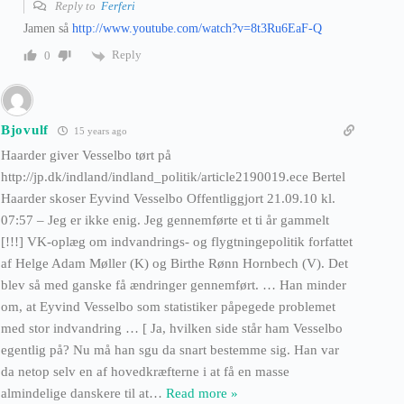
Reply to
Ferferi
Jamen så
http://www.youtube.com/watch?v=8t3Ru6EaF-Q
Reply
0
Bjovulf
15 years ago
Haarder giver Vesselbo tørt på
http://jp.dk/indland/indland_politik/article2190019.ece Bertel
Haarder skoser Eyvind Vesselbo Offentliggjort 21.09.10 kl.
07:57 – Jeg er ikke enig. Jeg gennemførte et ti år gammelt
[!!!] VK-oplæg om indvandrings- og flygtningepolitik forfattet
af Helge Adam Møller (K) og Birthe Rønn Hornbech (V). Det
blev så med ganske få ændringer gennemført. … Han minder
om, at Eyvind Vesselbo som statistiker påpegede problemet
med stor indvandring … [ Ja, hvilken side står ham Vesselbo
egentlig på? Nu må han sgu da snart bestemme sig. Han var
da netop selv en af hovedkræfterne i at få en masse
almindelige danskere til at
…
Read more »