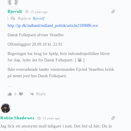
Bjovulf
15 years ago
Reply to
Bjovulf
http://jp.dk/indland/indland_politik/article2189886.ece
Dansk Folkeparti afviser Vesselbo
Offentliggjort 20.09.10 kl. 22:01
Regeringen har brug for hjælp, hvis indvandrepolitiken bliver
for slap, lyder det fra Dansk Folkeparti. [ 😀 ]
Ikke overraskende lander venstremanden Ejvind Vesselbos kritik
på stenet jord hos Dansk Folkeparti.
…
Reply
0
Robin Shadowes
15 years ago
Jag fick ett anonymt mail tidigare i natt. Det löd så här: Du är