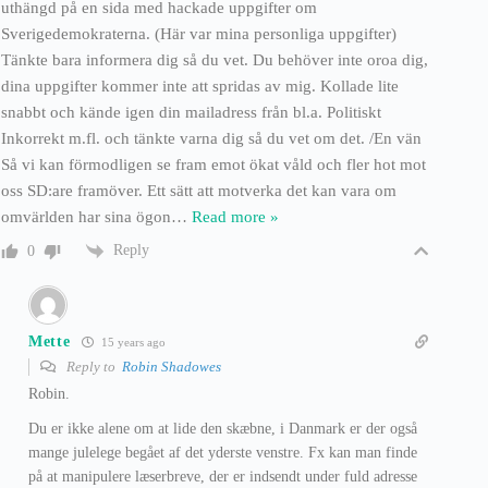
uthängd på en sida med hackade uppgifter om
Sverigedemokraterna. (Här var mina personliga uppgifter)
Tänkte bara informera dig så du vet. Du behöver inte oroa dig,
dina uppgifter kommer inte att spridas av mig. Kollade lite
snabbt och kände igen din mailadress från bl.a. Politiskt
Inkorrekt m.fl. och tänkte varna dig så du vet om det. /En vän
Så vi kan förmodligen se fram emot ökat våld och fler hot mot
oss SD:are framöver. Ett sätt att motverka det kan vara om
omvärlden har sina ögon
…
Read more »
Reply
0
Mette
15 years ago
Reply to
Robin Shadowes
Robin.
Du er ikke alene om at lide den skæbne, i Danmark er der også
mange julelege begået af det yderste venstre. Fx kan man finde
på at manipulere læserbreve, der er indsendt under fuld adresse