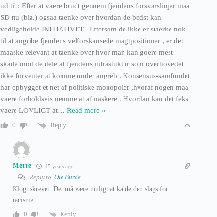
ud til : Efter at vaere brudt gennem fjendens forsvarslinjer maa
SD nu (bla.) ogsaa taenke over hvordan de bedst kan
vedligeholde INITIATIVET . Eftersom de ikke er staerke nok
til at angribe fjendens velforskansede magtpositioner , er det
maaske relevant at taenke over hvor man kan goere mest
skade mod de dele af fjendens infrastuktur som overhovedet
ikke forventer at komme under angreb . Konsensus-samfundet
har opbygget et net af politiske monopoler ,hvoraf nogen maa
vaere forholdsvis nemme at afmaskere . Hvordan kan det feks
vaere LOVLIGT at
…
Read more »
Reply
0
Mette
15 years ago
Reply to
Ole Burde
Klogt skrevet. Det må være muligt at kalde den slags for
racisme.
Reply
0