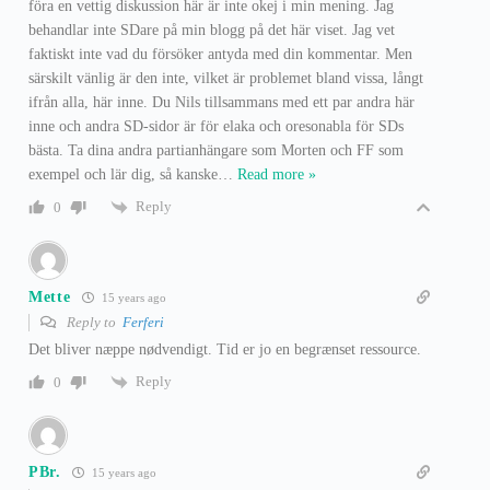
föra en vettig diskussion här är inte okej i min mening. Jag
behandlar inte SDare på min blogg på det här viset. Jag vet
faktiskt inte vad du försöker antyda med din kommentar. Men
särskilt vänlig är den inte, vilket är problemet bland vissa, långt
ifrån alla, här inne. Du Nils tillsammans med ett par andra här
inne och andra SD-sidor är för elaka och oresonabla för SDs
bästa. Ta dina andra partianhängare som Morten och FF som
exempel och lär dig, så kanske
…
Read more »
Reply
0
Mette
15 years ago
Reply to
Ferferi
Det bliver næppe nødvendigt. Tid er jo en begrænset ressource.
Reply
0
PBr.
15 years ago