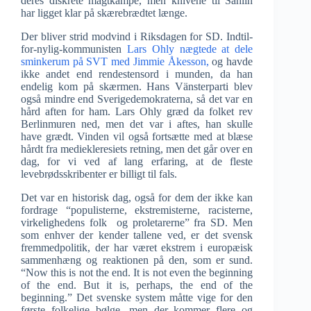
deres diskrete magtkampe, men knivene til Sahlin
har ligget klar på skærebrædtet længe.
Der bliver strid modvind i Riksdagen for SD. Indtil-
for-nylig-kommunisten
Lars Ohly nægtede at dele
sminkerum på SVT med Jimmie Åkesson,
og havde
ikke andet end rendestensord i munden, da han
endelig kom på skærmen. Hans Vänsterparti blev
også mindre end Sverigedemokraterna, så det var en
hård aften for ham. Lars Ohly græd da folket rev
Berlinmuren ned, men det var i aftes, han skulle
have grædt. Vinden vil også fortsætte med at blæse
hårdt fra mediekleresiets retning, men det går over en
dag, for vi ved af lang erfaring, at de fleste
levebrødsskribenter er billigt til fals.
Det var en historisk dag, også for dem der ikke kan
fordrage “populisterne, ekstremisterne, racisterne,
virkelighedens folk og proletarerne” fra SD. Men
som enhver der kender tallene ved, er det svensk
fremmedpolitik, der har været ekstrem i europæisk
sammenhæng og reaktionen på den, som er sund.
“Now this is not the end. It is not even the beginning
of the end. But it is, perhaps, the end of the
beginning.” Det svenske system måtte vige for den
første folkelige bølge, men der kommer flere og