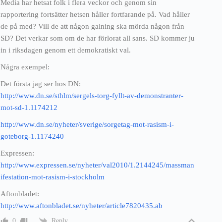
Media har hetsat folk i flera veckor och genom sin
rapportering fortsätter hetsen håller fortfarande på. Vad håller
de på med? Vill de att någon galning ska mörda någon från
SD? Det verkar som om de har förlorat all sans. SD kommer ju
in i riksdagen genom ett demokratiskt val.
Några exempel:
Det första jag ser hos DN:
http://www.dn.se/sthlm/sergels-torg-fyllt-av-demonstranter-
mot-sd-1.1174212
http://www.dn.se/nyheter/sverige/sorgetag-mot-rasism-i-
goteborg-1.1174240
Expressen:
http://www.expressen.se/nyheter/val2010/1.2144245/massman
ifestation-mot-rasism-i-stockholm
Aftonbladet:
http://www.aftonbladet.se/nyheter/article7820435.ab
Reply
0