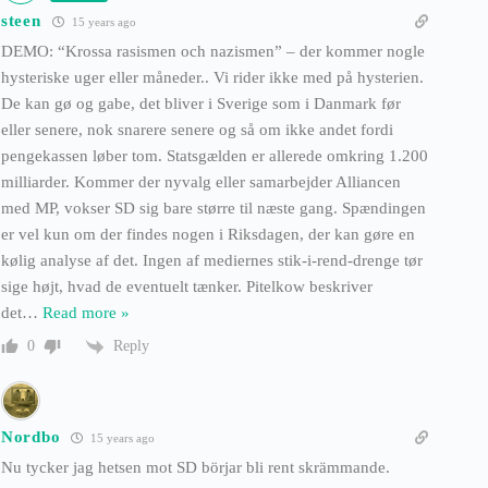
steen
15 years ago
DEMO: “Krossa rasismen och nazismen” – der kommer nogle
hysteriske uger eller måneder.. Vi rider ikke med på hysterien.
De kan gø og gabe, det bliver i Sverige som i Danmark før
eller senere, nok snarere senere og så om ikke andet fordi
pengekassen løber tom. Statsgælden er allerede omkring 1.200
milliarder. Kommer der nyvalg eller samarbejder Alliancen
med MP, vokser SD sig bare større til næste gang. Spændingen
er vel kun om der findes nogen i Riksdagen, der kan gøre en
kølig analyse af det. Ingen af mediernes stik-i-rend-drenge tør
sige højt, hvad de eventuelt tænker. Pitelkow beskriver
det
…
Read more »
Reply
0
Nordbo
15 years ago
Nu tycker jag hetsen mot SD börjar bli rent skrämmande.