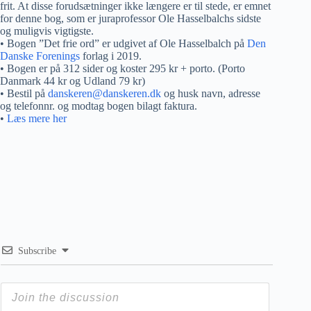
frit. At disse forudsætninger ikke længere er til stede, er emnet
for denne bog, som er juraprofessor Ole Hasselbalchs sidste
og muligvis vigtigste.
• Bogen ”Det frie ord” er udgivet af Ole Hasselbalch på
Den
Danske Forenings
forlag i 2019.
• Bogen er på 312 sider og koster 295 kr + porto. (Porto
Danmark 44 kr og Udland 79 kr)
• Bestil på
danskeren@danskeren.dk
og husk navn, adresse
og telefonnr. og modtag bogen bilagt faktura.
•
Læs mere her
Subscribe