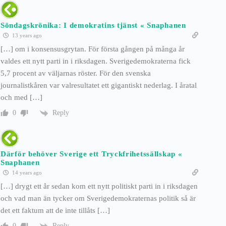
Söndagskrönika: I demokratins tjänst « Snaphanen
13 years ago
[…] om i konsensusgrytan. För första gången på många år
valdes ett nytt parti in i riksdagen. Sverigedemokraterna fick
5,7 procent av väljarnas röster. För den svenska
journalistkåren var valresultatet ett gigantiskt nederlag. I åratal
och med […]
Reply
0
Därför behöver Sverige ett Tryckfrihetssällskap «
Snaphanen
14 years ago
[…] drygt ett år sedan kom ett nytt politiskt parti in i riksdagen
och vad man än tycker om Sverigedemokraternas politik så är
det ett faktum att de inte tillåts […]
Reply
0