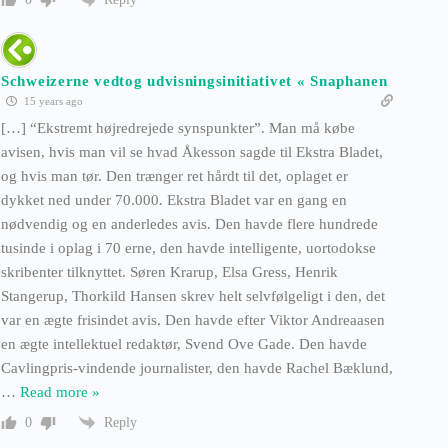
Schweizerne vedtog udvisningsinitiativet « Snaphanen
15 years ago
[…] “Ekstremt højredrejede synspunkter”. Man må købe
avisen, hvis man vil se hvad Åkesson sagde til Ekstra Bladet,
og hvis man tør. Den trænger ret hårdt til det, oplaget er
dykket ned under 70.000. Ekstra Bladet var en gang en
nødvendig og en anderledes avis. Den havde flere hundrede
tusinde i oplag i 70 erne, den havde intelligente, uortodokse
skribenter tilknyttet. Søren Krarup, Elsa Gress, Henrik
Stangerup, Thorkild Hansen skrev helt selvfølgeligt i den, det
var en ægte frisindet avis. Den havde efter Viktor Andreaasen
en ægte intellektuel redaktør, Svend Ove Gade. Den havde
Cavlingpris-vindende journalister, den havde Rachel Bæklund,
…
Read more »
Reply
0