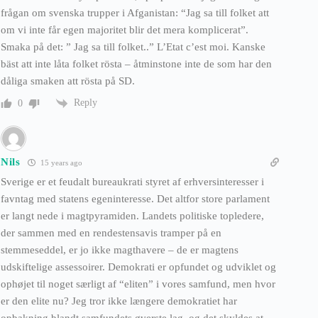
frågan om svenska trupper i Afganistan: “Jag sa till folket att
om vi inte får egen majoritet blir det mera komplicerat”.
Smaka på det: ” Jag sa till folket..” L’Etat c’est moi. Kanske
bäst att inte låta folket rösta – åtminstone inte de som har den
dåliga smaken att rösta på SD.
Reply
0
Nils
15 years ago
Sverige er et feudalt bureaukrati styret af erhversinteresser i
favntag med statens egeninteresse. Det altfor store parlament
er langt nede i magtpyramiden. Landets politiske topledere,
der sammen med en rendestensavis tramper på en
stemmeseddel, er jo ikke magthavere – de er magtens
udskiftelige assessoirer. Demokrati er opfundet og udviklet og
ophøjet til noget særligt af “eliten” i vores samfund, men hvor
er den elite nu? Jeg tror ikke længere demokratiet har