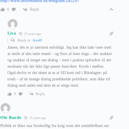
http://www.information.dk/telegram/245297
Reply
0
Liva
15 years ago
Reply to
JensH
Jamen, det er jo nærmest enfoldigt. Jeg kan ikke lade være med
at smile af den tante mand – og flere af hans slags – der snakker
og snakker så meget om dialog – men i praksis opfordrer til det
modsatte når det ikke lige passer ham/dem. Kryds i møllen.
Også derfor er det skønt at se at SD kom ind i Riksdagen- på
trods – af de mange dialog prædikende politikere, som ikke vil
dialog med andre end dem de er enige med..
Reply
0
Ole Burde
15 years ago
Politik er ikke saa forskellig fra krig som det umiddelbart ser