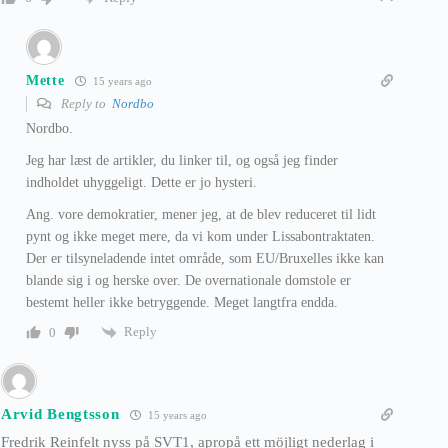
Mette
15 years ago
Reply to
Nordbo
Nordbo.
Jeg har læst de artikler, du linker til, og også jeg finder
indholdet uhyggeligt. Dette er jo hysteri.
Ang. vore demokratier, mener jeg, at de blev reduceret til lidt
pynt og ikke meget mere, da vi kom under Lissabontraktaten.
Der er tilsyneladende intet område, som EU/Bruxelles ikke kan
blande sig i og herske over. De overnationale domstole er
bestemt heller ikke betryggende. Meget langtfra endda.
Reply
0
Arvid Bengtsson
15 years ago
Fredrik Reinfelt nyss på SVT1, apropå ett möjligt nederlag i