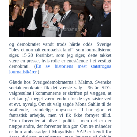
og demokratiet vandt trods hårde odds. Sverige
“blev et normalt europæisk land”, som journalisterne
siger. 15-20 forsinket, som jeg siger, dette takket
være en presse, hvis rolle er enestående i et vestligt
demokrati. (
En av historiens mest statstrogna
journalistkårer.
)
Glæde hos Sverigedemokraterna i Malmø. Svenske
socialdemokrater fik det værste valg i 96 år. SD´s
valgresultat i kommunerne er skriften på væggen, at
det kan gå meget værre endnu for de syv søstre ved
et evt. nyvalg. Om sit valg sagde Mona Sahlin til de
snøftende, kvindelige ungsosser: “I har gjort et
fantastisk arbejde, men vi fik ikke fornyet tillid.
“Hun forventer at blive i politik , men det er der
næppe andre, der forventer hun gør. Om tre måneder
er hun ambassadør i Mogadishu. SAP er kendt for