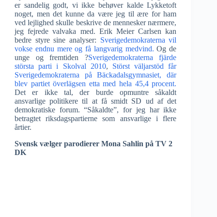
er sandelig godt, vi ikke behøver kalde Lykketoft
noget, men det kunne da være jeg til ære for ham
ved lejlighed skulle beskrive de mennesker nærmere,
jeg fejrede valvaka med. Erik Meier Carlsen kan
bedre styre sine analyser:
Sverigedemokraterna vil
vokse endnu mere og få langvarig medvind.
Og de
unge og fremtiden ?
Sverigedemokraterna fjärde
största parti i Skolval 2010
,
Störst väljarstöd får
Sverigedemokraterna på Bäckadalsgymnasiet, där
blev partiet överlägsen etta med hela 45,4 procent.
Det er ikke tal, der burde opmuntre såkaldt
ansvarlige politikere til at få smidt SD ud af det
demokratiske forum. “Såkaldte”, for jeg har ikke
betragtet riksdagspartierne som ansvarlige i flere
årtier.
Svensk vælger parodierer Mona Sahlin på TV 2
DK