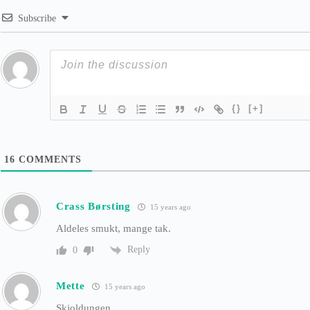
Subscribe
{}
[+]
16
COMMENTS
Crass Børsting
15 years ago
Aldeles smukt, mange tak.
Reply
0
Mette
15 years ago
Skjoldungen.