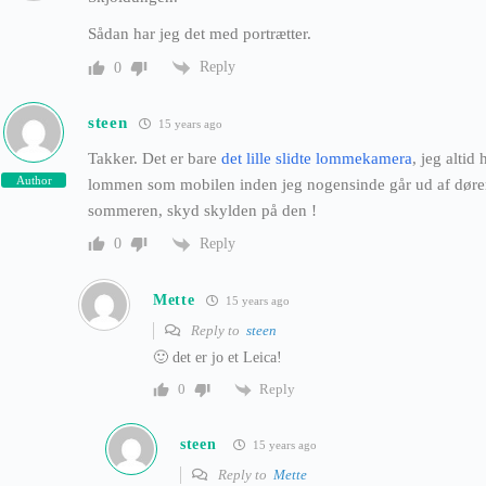
Sådan har jeg det med portrætter.
Reply
0
steen
15 years ago
Takker. Det er bare
det lille slidte lommekamera
, jeg altid
Author
lommen som mobilen inden jeg nogensinde går ud af døren
sommeren, skyd skylden på den !
Reply
0
Mette
15 years ago
Reply to
steen
🙂 det er jo et Leica!
Reply
0
steen
15 years ago
Reply to
Mette