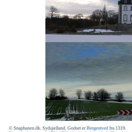
© Snaphanen.dk. Sydsjælland. Godset er
Bregentved
fra 1319.