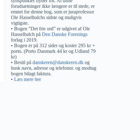
synspunkter flyder frit. At disse
forudsætninger ikke længere er til stede, er
emnet for denne bog, som er juraprofessor
Ole Hasselbalchs sidste og muligvis
vigtigste.
• Bogen ”Det frie ord” er udgivet af Ole
Hasselbalch på
Den Danske Forenings
forlag i 2019.
• Bogen er på 312 sider og koster 295 kr +
porto. (Porto Danmark 44 kr og Udland 79
kr)
• Bestil på
danskeren@danskeren.dk
og
husk navn, adresse og telefonnr. og modtag
bogen bilagt faktura.
•
Læs mere her