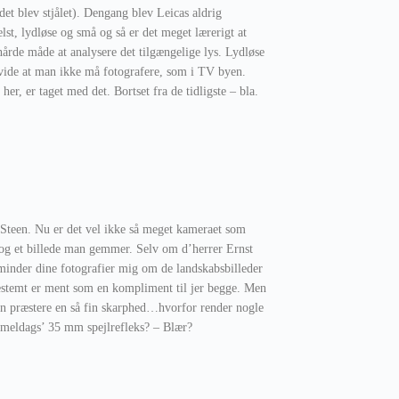
det blev stjålet). Dengang blev Leicas aldrig
lst, lydløse og små og så er det meget lærerigt at
årde måde at analysere det tilgængelige lys. Lydløse
t vide at man ikke må fotografere, som i TV byen.
her, er taget med det. Bortset fra de tidligste – bla.
, Steen. Nu er det vel ikke så meget kameraet som
t og et billede man gemmer. Selv om d’herrer Ernst
 minder dine fotografier mig om de landskabsbilleder
bestemt er ment som en kompliment til jer begge. Men
kan præstere en så fin skarphed…hvorfor render nogle
mmeldags’ 35 mm spejlrefleks? – Blær?