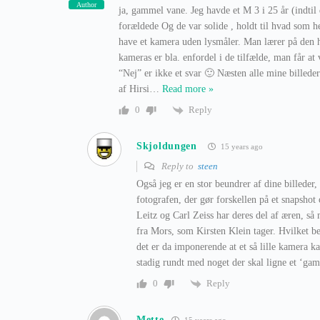
Author
ja, gammel vane. Jeg havde et M 3 i 25 år (indtil 
forældede Og de var solide , holdt til hvad som he
have et kamera uden lysmåler. Man lærer på den h
kameras er bla. enfordel i de tilfælde, man får a
“Nej” er ikke et svar 🙂 Næsten alle mine billeder 
af Hirsi
…
Read more »
Reply
0
Skjoldungen
15 years ago
Reply to
steen
Også jeg er en stor beundrer af dine billeder
fotografen, der gør forskellen på et snapsho
Leitz og Carl Zeiss har deres del af æren, så
fra Mors, som Kirsten Klein tager. Hvilket 
det er da imponerende at et så lille kamera 
stadig rundt med noget der skal ligne et ‘ga
Reply
0
Mette