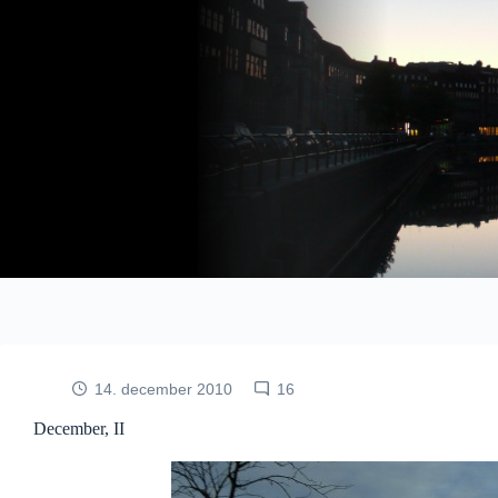
Fortsæt
til
indhold
14. december 2010
16
December, II