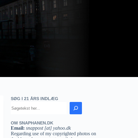
SØG I 21 ÅRS INDLÆG
OM SNAPHANEN.DK
Email:
snappost [at] yahoo.dk
Regarding use of my copyrighted photos on