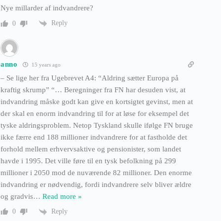
Nye millarder af indvandrere?
Reply
0
anno
15 years ago
– Se lige her fra Ugebrevet A4: “Aldring sætter Europa på
kraftig skrump” “… Beregninger fra FN har desuden vist, at
indvandring måske godt kan give en kortsigtet gevinst, men at
der skal en enorm indvandring til for at løse for eksempel det
tyske aldringsproblem. Netop Tyskland skulle ifølge FN bruge
ikke færre end 188 millioner indvandrere for at fastholde det
forhold mellem erhvervsaktive og pensionister, som landet
havde i 1995. Det ville føre til en tysk befolkning på 299
millioner i 2050 mod de nuværende 82 millioner. Den enorme
indvandring er nødvendig, fordi indvandrere selv bliver ældre
og gradvis
…
Read more »
Reply
0