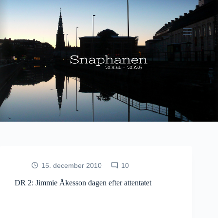
Fortsæt
til
indhold
15. december 2010
10
DR 2: Jimmie Åkesson dagen efter attentatet