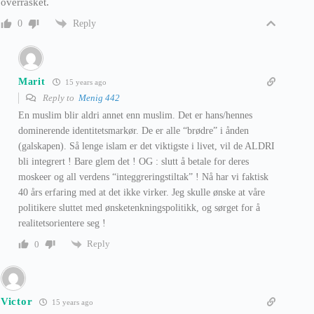
overrasket.
Reply
0
Marit
15 years ago
Reply to
Menig 442
En muslim blir aldri annet enn muslim. Det er hans/hennes
dominerende identitetsmarkør. De er alle “brødre” i ånden
(galskapen). Så lenge islam er det viktigste i livet, vil de ALDRI
bli integrert ! Bare glem det ! OG : slutt å betale for deres
moskeer og all verdens “integgreringstiltak” ! Nå har vi faktisk
40 års erfaring med at det ikke virker. Jeg skulle ønske at våre
politikere sluttet med ønsketenkningspolitikk, og sørget for å
realitetsorientere seg !
Reply
0
Victor
15 years ago