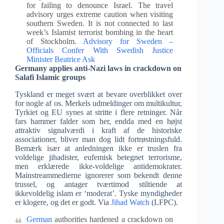
for failing to denounce Israel. The travel
advisory urges extreme caution when visiting
southern Sweden. It is not connected to last
week’s Islamist terrorist bombing in the heart
of Stockholm.
Advisory for Sweden –
Officials Confer With Swedish Justice
Minister Beatrice Ask
Germany applies anti-Nazi laws in crackdown on
Salafi Islamic groups
Tyskland er meget svært at bevare overblikket over
for nogle af os. Merkels udmeldinger om multikultur,
Tyrkiet og EU synes at stritte i flere retninger. Når
fars hammer falder som her, endda med en højst
attraktiv signalværdi i kraft af de historiske
associationer, bliver man dog lidt fortrøstningsfuld.
Bemærk især at anledningen ikke er truslen fra
voldelige jihadister, eufemisk betegnet terrorisme,
men erklærede ikke-voldelige antidemokrater.
Mainstreammedierne ignorerer som bekendt denne
trussel, og antager tværtimod stiltiende at
ikkevoldelig islam er ‘moderat’. Tyske myndigheder
er klogere, og det er godt. Via
Jihad Watch
(LFPC).
German
authorities hardened a crackdown on