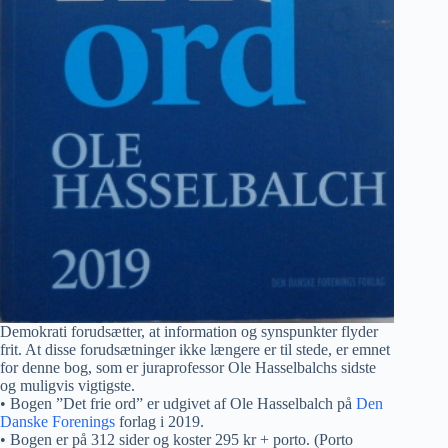
Demokrati forudsætter, at information og synspunkter flyder
frit. At disse forudsætninger ikke længere er til stede, er emnet
for denne bog, som er juraprofessor Ole Hasselbalchs sidste
og muligvis vigtigste.
• Bogen ”Det frie ord” er udgivet af Ole Hasselbalch på
Den
Danske Forenings
forlag i 2019.
• Bogen er på 312 sider og koster 295 kr + porto. (Porto