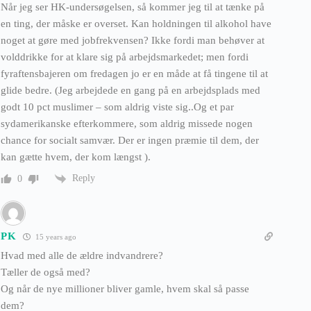
Når jeg ser HK-undersøgelsen, så kommer jeg til at tænke på
en ting, der måske er overset. Kan holdningen til alkohol have
noget at gøre med jobfrekvensen? Ikke fordi man behøver at
volddrikke for at klare sig på arbejdsmarkedet; men fordi
fyraftensbajeren om fredagen jo er en måde at få tingene til at
glide bedre. (Jeg arbejdede en gang på en arbejdsplads med
godt 10 pct muslimer – som aldrig viste sig..Og et par
sydamerikanske efterkommere, som aldrig missede nogen
chance for socialt samvær. Der er ingen præmie til dem, der
kan gætte hvem, der kom længst ).
Reply
0
PK
15 years ago
Hvad med alle de ældre indvandrere?
Tæller de også med?
Og når de nye millioner bliver gamle, hvem skal så passe
dem?