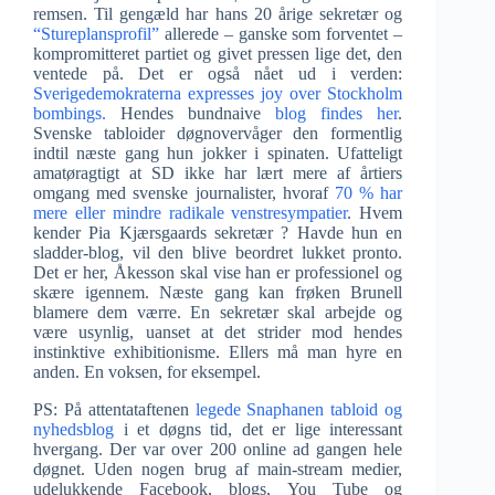
remsen. Til gengæld har hans 20 årige sekretær og
“Stureplansprofil”
allerede – ganske som forventet –
kompromitteret partiet og givet pressen lige det, den
ventede på. Det er også nået ud i verden:
Sverigedemokraterna expresses joy over Stockholm
bombings.
Hendes bundnaive
blog findes her
.
Svenske tabloider døgnovervåger den formentlig
indtil næste gang hun jokker i spinaten. Ufatteligt
amatøragtigt at SD ikke har lært mere af årtiers
omgang med svenske journalister, hvoraf
70 % har
mere eller mindre radikale venstresympatier
. Hvem
kender Pia Kjærsgaards sekretær ? Havde hun en
sladder-blog, vil den blive beordret lukket pronto.
Det er her, Åkesson skal vise han er professionel og
skære igennem. Næste gang kan frøken Brunell
blamere dem værre. En sekretær skal arbejde og
være usynlig, uanset at det strider mod hendes
instinktive exhibitionisme. Ellers må man hyre en
anden. En voksen, for eksempel.
PS: På attentataftenen
legede Snaphanen tabloid og
nyhedsblog
i et døgns tid, det er lige interessant
hvergang. Der var over 200 online ad gangen hele
døgnet. Uden nogen brug af main-stream medier,
udelukkende Facebook, blogs, You Tube og