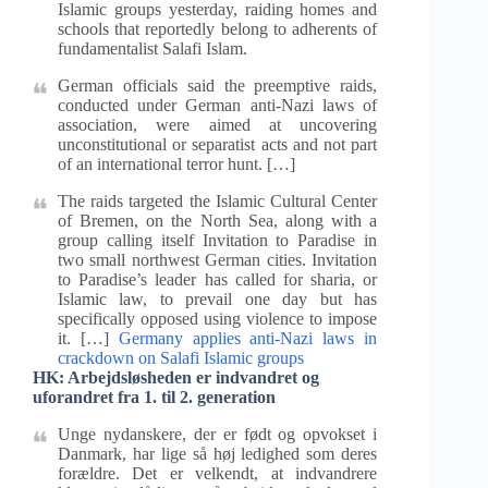
Islamic groups yesterday, raiding homes and
schools that reportedly belong to adherents of
fundamentalist Salafi Islam.
German officials said the preemptive raids,
conducted under German anti-Nazi laws of
association, were aimed at uncovering
unconstitutional or separatist acts and not part
of an international terror hunt. […]
The raids targeted the Islamic Cultural Center
of Bremen, on the North Sea, along with a
group calling itself Invitation to Paradise in
two small northwest German cities. Invitation
to Paradise’s leader has called for sharia, or
Islamic law, to prevail one day but has
specifically opposed using violence to impose
it. […]
Germany applies anti-Nazi laws in
crackdown on Salafi Islamic groups
HK: Arbejdsløsheden er indvandret og
uforandret fra 1. til 2. generation
Unge nydanskere, der er født og opvokset i
Danmark, har lige så høj ledighed som deres
forældre. Det er velkendt, at indvandrere