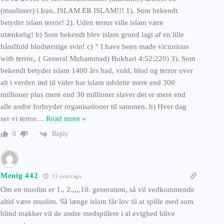
(muslimer) i Iran. ISLAM ER ISLAM!!! 1). Som bekendt
betyder islam terror! 2). Uden terror ville islam være
utænkelig! b) Som bekendt blev islam grund lagt af en lille
håndfuld blodtørstige svin! c) ” I have been made victorious
with terror,, ( General Muhammad) Bukhari 4:52:220) 3). Som
bekendt betyder islam 1400 års had, vold, blod og terror over
alt i verden ind til vider har islam udslette mere end 300
millioner plus mere end 30 millioner slaver det er mere end
alle andre forbryder organisationer til sammen. b) Hver dag
ser vi terror
…
Read more »
Reply
0
Menig 442
15 years ago
Om en muslim er 1., 2.,,,,10. generation, så vil vedkommende
altid være muslim. Så længe islam får lov til at spille med som
blind makker vil de andre medspillere i al evighed blive