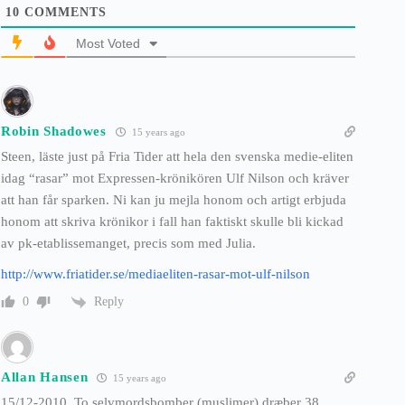
10
COMMENTS
Most Voted
Robin Shadowes
15 years ago
Steen, läste just på Fria Tider att hela den svenska medie-eliten
idag “rasar” mot Expressen-krönikören Ulf Nilson och kräver
att han får sparken. Ni kan ju mejla honom och artigt erbjuda
honom att skriva krönikor i fall han faktiskt skulle bli kickad
av pk-etablissemanget, precis som med Julia.
http://www.friatider.se/mediaeliten-rasar-mot-ulf-nilson
Reply
0
Allan Hansen
15 years ago
15/12-2010. To selvmordsbomber (muslimer) dræber 38