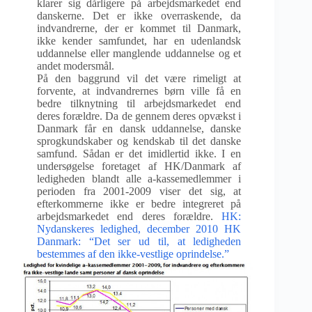
klarer sig dårligere på arbejdsmarkedet end
danskerne. Det er ikke overraskende, da
indvandrerne, der er kommet til Danmark,
ikke kender samfundet, har en udenlandsk
uddannelse eller manglende uddannelse og et
andet modersmål.
På den baggrund vil det være rimeligt at
forvente, at indvandrernes børn ville få en
bedre tilknytning til arbejdsmarkedet end
deres forældre. Da de gennem deres opvækst i
Danmark får en dansk uddannelse, danske
sprogkundskaber og kendskab til det danske
samfund. Sådan er det imidlertid ikke. I en
undersøgelse foretaget af HK/Danmark af
ledigheden blandt alle a-kassemedlemmer i
perioden fra 2001-2009 viser det sig, at
efterkommerne ikke er bedre integreret på
arbejdsmarkedet end deres forældre.
HK:
Nydanskeres ledighed, december 2010
HK
Danmark: “Det ser ud til, at ledigheden
bestemmes af den ikke-vestlige oprindelse.”