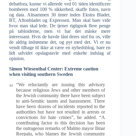
debatfora, kunne vi allerede ved 01 tiden identificere
bomberen med 100 % sikkerhed, skaffe fotos, navn
og data. Altsammen 30 timer inden Ekstra Bladet,
BT, Aftonbladet og Expressen. Man skal bare vide
hvor man skal lede. De tjener rigtignok flere penge
på tabloiderne, men vi har det måske mere
interessant. Hvis de havde lånt deres stof fra os, ville
de aldrig indrømme det, og pyt med det. Vi er nu
vendt tilbage til ikke at være en nyhedsblog, bare en
lidt udvidet opslagstavle med enkelte indslag af
opinion.
Simon Wiesenthal Center: Extreme caution
when visiting southern Sweden
“We reluctantly are issuing this advisory
because religious Jews and other members of
the Jewish community there have been subject
to anti-Semitic taunts and harassment. There
have been dozens of incidents reported to the
authorities but have not resulted in arrests or
convictions for hate crimes”, he added. “A
contributing factor to this decision has been
the outrageous remarks of Malmo mayor Ilmar
Reepalu, who blames the Jewish community