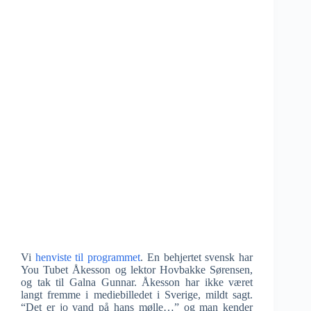
Vi
henviste til programmet
. En behjertet svensk har
You Tubet Åkesson og lektor Hovbakke Sørensen,
og tak til Galna Gunnar. Åkesson har ikke været
langt fremme i mediebilledet i Sverige, mildt sagt.
“Det er jo vand på hans mølle…” og man kender