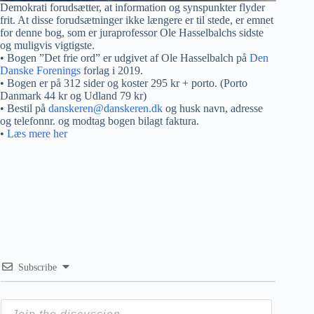
Demokrati forudsætter, at information og synspunkter flyder
frit. At disse forudsætninger ikke længere er til stede, er emnet
for denne bog, som er juraprofessor Ole Hasselbalchs sidste
og muligvis vigtigste.
• Bogen ”Det frie ord” er udgivet af Ole Hasselbalch på
Den
Danske Forenings
forlag i 2019.
• Bogen er på 312 sider og koster 295 kr + porto. (Porto
Danmark 44 kr og Udland 79 kr)
• Bestil på
danskeren@danskeren.dk
og husk navn, adresse
og telefonnr. og modtag bogen bilagt faktura.
•
Læs mere her
Subscribe