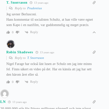
T. Snorrason
13 years ago
Reply to
Prudentius
Jeg savner Berlusconi.
Hans kommentar til socialisten Schultz, at han ville være egnet
som Kapo i en nazifilm, var guddommelig og meget præcis.
Reply
0
Robin Shadowes
13 years ago
Reply to
T. Snorrason
Nigel Farage har också läst lusen av Schulz om jag inte minns
fel. Finns säkert en video på det. Har en känsla att jag har sett
den härom året eller så.
Reply
0
LN
13 years ago
20 000 000 står för *tjugo millioner gånger* och inte något