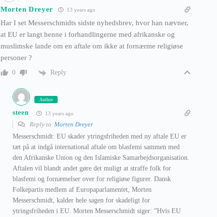
Morten Dreyer
13 years ago
Har I set Messerschmidts sidste nyhedsbrev, hvor han nævner,
at EU er langt henne i forhandlingerne med afrikanske og
muslimske lande om en aftale om ikke at fornærme religiøse
personer ?
Reply
0
Author
steen
13 years ago
Reply to
Morten Dreyer
Messerschmidt: EU skader ytringsfriheden med ny aftale EU er
tæt på at indgå international aftale om blasfemi sammen med
den Afrikanske Union og den Islamiske Samarbejdsorganisation.
Aftalen vil blandt andet gøre det muligt at straffe folk for
blasfemi og fornæmelser over for religiøse figurer. Dansk
Folkepartis medlem af Europaparlamentet, Morten
Messerschmidt, kalder hele sagen for skadeligt for
ytringsfriheden i EU. Morten Messerschmidt siger: ”Hvis EU