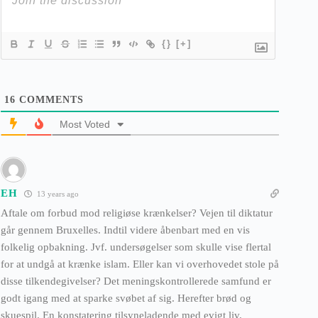
{}
[+]
16
COMMENTS
Most Voted
EH
13 years ago
Aftale om forbud mod religiøse krænkelser? Vejen til diktatur
går gennem Bruxelles. Indtil videre åbenbart med en vis
folkelig opbakning. Jvf. undersøgelser som skulle vise flertal
for at undgå at krænke islam. Eller kan vi overhovedet stole på
disse tilkendegivelser? Det meningskontrollerede samfund er
godt igang med at sparke svøbet af sig. Herefter brød og
skuespil. En konstatering tilsyneladende med evigt liv.