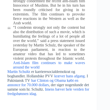
strongly condemned the recent anti-Islam film
Innocence of Muslims. But he in his turn has
been roundly criticised for giving in to
extremists. The film continues to provoke
fierce reactions in the Western as well as the
Arab world.
“I condemn strongly not only the content but
also the distribution of such a movie, which is
humiliating the feelings of a lot of people all
over the world,” said a press statement issued
yesterday by Martin Schulz, the speaker of the
European parliament, in reaction to the
amateur video that has led to sometimes
violent protests throughout the Islamic world.
Anti-Islam film continues to make waves
around the world
Martin Schultz
er karrieresocialdemokrat og
boghandler. Hollandske PVV
kræver hans afgang.
I
Pakistansk TV
har Clinton og Obama købt en
annonce for 70.000 dollars
, der siger nogenlunde det
samme som hr. Schultz.
Imens bæver hele verden for
fredgsbønnen idag.