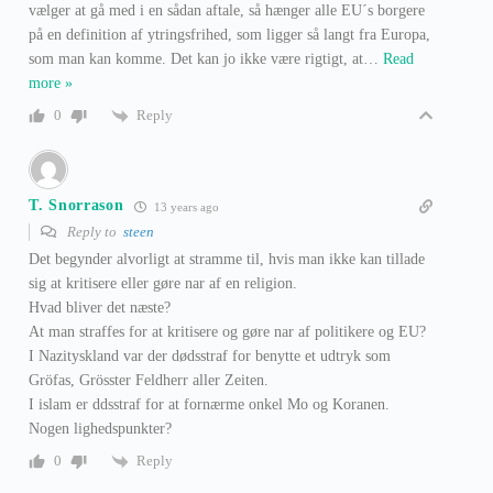
vælger at gå med i en sådan aftale, så hænger alle EU´s borgere
på en definition af ytringsfrihed, som ligger så langt fra Europa,
som man kan komme. Det kan jo ikke være rigtigt, at
…
Read
more »
Reply
0
T. Snorrason
13 years ago
Reply to
steen
Det begynder alvorligt at stramme til, hvis man ikke kan tillade
sig at kritisere eller gøre nar af en religion.
Hvad bliver det næste?
At man straffes for at kritisere og gøre nar af politikere og EU?
I Nazityskland var der dødsstraf for benytte et udtryk som
Gröfas, Grösster Feldherr aller Zeiten.
I islam er ddsstraf for at fornærme onkel Mo og Koranen.
Nogen lighedspunkter?
Reply
0