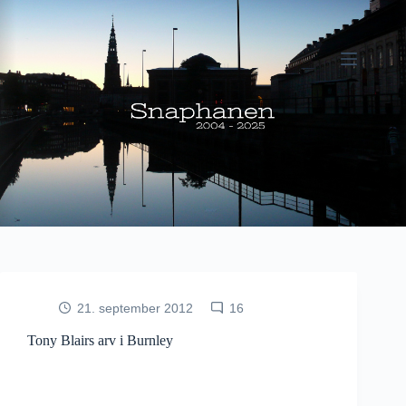
Fortsæt
til
indhold
21. september 2012
16
Tony Blairs arv i Burnley