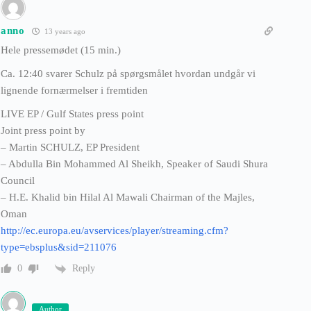
anno
13 years ago
Hele pressemødet (15 min.)
Ca. 12:40 svarer Schulz på spørgsmålet hvordan undgår vi
lignende fornærmelser i fremtiden
LIVE EP / Gulf States press point
Joint press point by
– Martin SCHULZ, EP President
– Abdulla Bin Mohammed Al Sheikh, Speaker of Saudi Shura
Council
– H.E. Khalid bin Hilal Al Mawali Chairman of the Majles,
Oman
http://ec.europa.eu/avservices/player/streaming.cfm?
type=ebsplus&sid=211076
Reply
0
Author