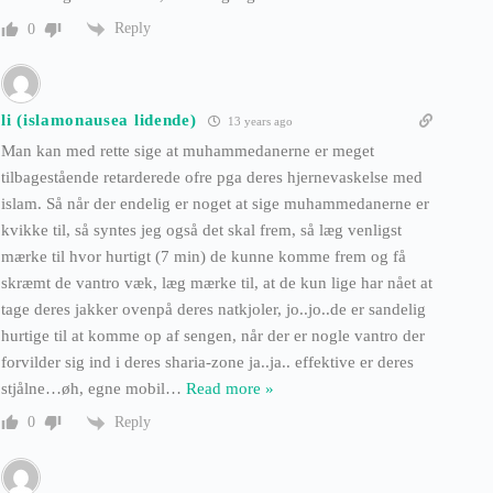
Reply
0
li (islamonausea lidende)
13 years ago
Man kan med rette sige at muhammedanerne er meget
tilbagestående retarderede ofre pga deres hjernevaskelse med
islam. Så når der endelig er noget at sige muhammedanerne er
kvikke til, så syntes jeg også det skal frem, så læg venligst
mærke til hvor hurtigt (7 min) de kunne komme frem og få
skræmt de vantro væk, læg mærke til, at de kun lige har nået at
tage deres jakker ovenpå deres natkjoler, jo..jo..de er sandelig
hurtige til at komme op af sengen, når der er nogle vantro der
forvilder sig ind i deres sharia-zone ja..ja.. effektive er deres
stjålne…øh, egne mobil
…
Read more »
Reply
0