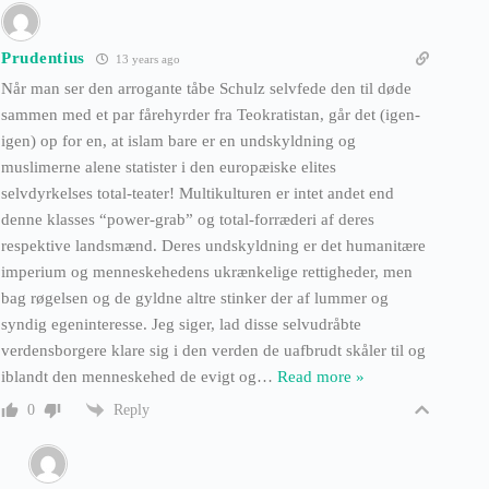
Prudentius
13 years ago
Når man ser den arrogante tåbe Schulz selvfede den til døde
sammen med et par fårehyrder fra Teokratistan, går det (igen-
igen) op for en, at islam bare er en undskyldning og
muslimerne alene statister i den europæiske elites
selvdyrkelses total-teater! Multikulturen er intet andet end
denne klasses “power-grab” og total-forræderi af deres
respektive landsmænd. Deres undskyldning er det humanitære
imperium og menneskehedens ukrænkelige rettigheder, men
bag røgelsen og de gyldne altre stinker der af lummer og
syndig egeninteresse. Jeg siger, lad disse selvudråbte
verdensborgere klare sig i den verden de uafbrudt skåler til og
iblandt den menneskehed de evigt og
…
Read more »
Reply
0