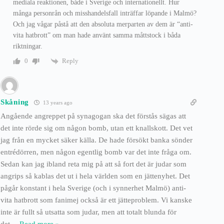
mediala reaktionen, både i Sverige och internationellt. Hur
många personrån och misshandelsfall inträffar löpande i Malmö?
Och jag vågar påstå att den absoluta merparten av dem är “anti-
vita hatbrott” om man hade använt samma måttstock i båda
riktningar.
Reply
0
Skåning
13 years ago
Angående angreppet på synagogan ska det förstås sägas att
det inte rörde sig om någon bomb, utan ett knallskott. Det vet
jag från en mycket säker källa. De hade försökt banka sönder
entrédörren, men någon egentlig bomb var det inte fråga om.
Sedan kan jag ibland reta mig på att så fort det är judar som
angrips så kablas det ut i hela världen som en jättenyhet. Det
pågår konstant i hela Sverige (och i synnerhet Malmö) anti-
vita hatbrott som fanimej också är ett jätteproblem. Vi kanske
inte är fullt så utsatta som judar, men att totalt blunda för
det
…
Read more »