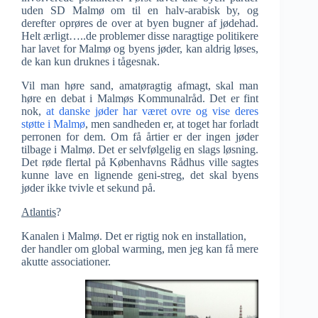
uden SD Malmø om til en halv-arabisk by, og
derefter oprøres de over at byen bugner af jødehad.
Helt ærligt…..de problemer disse naragtige politikere
har lavet for Malmø og byens jøder, kan aldrig løses,
de kan kun druknes i tågesnak.
Vil man høre sand, amatøragtig afmagt, skal man
høre en debat i Malmøs Kommunalråd. Det er fint
nok,
at danske jøder har været ovre og vise deres
støtte i Malmø
, men sandheden er, at toget har forladt
perronen for dem. Om få årtier er der ingen jøder
tilbage i Malmø. Det er selvfølgelig en slags løsning.
Det røde flertal på Københavns Rådhus ville sagtes
kunne lave en lignende geni-streg, det skal byens
jøder ikke tvivle et sekund på.
Atlantis
?
Kanalen i Malmø. Det er rigtig nok en installation,
der handler om global warming, men jeg kan få mere
akutte associationer.