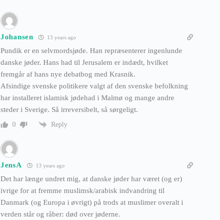
Johansen
13 years ago
Pundik er en selvmordsjøde. Han repræsenterer ingenlunde
danske jøder. Hans had til Jerusalem er indædt, hvilket
fremgår af hans nye debatbog med Krasnik.
Afsindige svenske politikere valgt af den svenske befolkning
har installeret islamisk jødehad i Malmø og mange andre
steder i Sverige. Så irreversibelt, så sørgeligt.
Reply
0
JensA
13 years ago
Det har længe undret mig, at danske jøder har været (og er)
ivrige for at fremme muslimsk/arabisk indvandring til
Danmark (og Europa i øvrigt) på trods at muslimer overalt i
verden står og råber: død over jøderne.