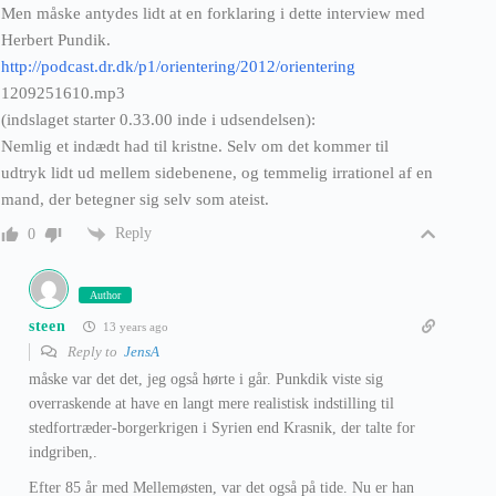
Men måske antydes lidt at en forklaring i dette interview med
Herbert Pundik.
http://podcast.dr.dk/p1/orientering/2012/orientering
1209251610.mp3
(indslaget starter 0.33.00 inde i udsendelsen):
Nemlig et indædt had til kristne. Selv om det kommer til
udtryk lidt ud mellem sidebenene, og temmelig irrationel af en
mand, der betegner sig selv som ateist.
Reply
0
Author
steen
13 years ago
Reply to
JensA
måske var det det, jeg også hørte i går. Punkdik viste sig
overraskende at have en langt mere realistisk indstilling til
stedfortræder-borgerkrigen i Syrien end Krasnik, der talte for
indgriben,.
Efter 85 år med Mellemøsten, var det også på tide. Nu er han