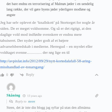
det bare endnu en terrorisering af Malmøs jøder i en uendelig
lang række, der vil gøre byens jøder yderligere modløse og
angste
Jeg har selv oplevet de ‘knallskott’ på Stortorget for nogle år
siden. De er meget voldsomme. Og så er det rigtigt, at den
daglige vold mod indfødte svenskere er endnu mere
tabuiseret. Der nyder jøder godt af et højere
advarselsberedskab i medierne. Herregud – en myrdet eller
voldtaget svenne………… der røg lige en til
http://avpixlat.info/2012/09/29/nytt-kortedalafall-58-aring-
misshandlad-av-tonarsgang/
Reply
0
Skåning
13 years ago
Reply to
steen
Steen, det är inte din blogg jag syftar på utan den allmänna