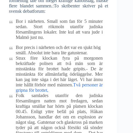
formentlig tale om meget kraftige kanonslag, måske
flere blandet sammen.:To skribenter skriver på et
svensk debatforum:
Bor i närheten. Small som fan för 5 minuter
sedan. Stort rökmoln utanför judiska
församlingens lokaler. Inte kul att vara jude i
Malmö just nu.
Bor precis i närheten och det var en sjukt hög
smäll. Absolut inte bara lite gatustenar.
Strax före klockan fyra på morgonen
bekräftade polisen att två män som är
misstänkta för brottet hade gripits.- De är
misstänkta för allmänfarlig ödeläggelse. Mer
kan jag inte säga i det här läget. Vi har ännu
inte hållit förhör med männen.
Två personer är
gripna för brottet,
Folk samlades utanför den judiska
församlingen natten mot fredagen, sedan
kraftiga smällar har hörts på platsen klockan
00.45. Enligt yttre befäl på plats, Håkan
Johansson, handlar det om en explosion av
något slag. Gatstenar och glaskross på marken
tyder på att någon också försökt slå sönder
fönsterna till entrédörren med dem. – Det har