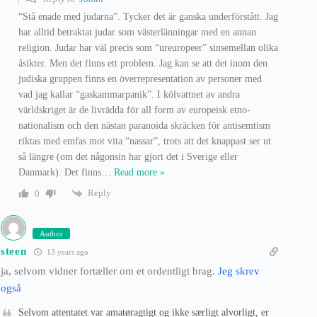
“Stå enade med judarna”. Tycker det är ganska underförstått. Jag
har alltid betraktat judar som västerlänningar med en annan
religion. Judar har väl precis som “ureuropeer” sinsemellan olika
åsikter. Men det finns ett problem. Jag kan se att det inom den
judiska gruppen finns en överrepresentation av personer med
vad jag kallar “gaskammarpanik”. I kölvattnet av andra
världskriget är de livrädda för all form av europeisk etno-
nationalism och den nästan paranoida skräcken för antisemtism
riktas med emfas mot vita “nassar”, trots att det knappast ser ut
så längre (om det någonsin har gjort det i Sverige eller
Danmark). Det finns
…
Read more »
Reply
0
Author
steen
13 years ago
ja, selvom vidner fortæller om et ordentligt brag.
Jeg skrev
også
Selvom attentatet var amatøragtigt og ikke særligt alvorligt, er