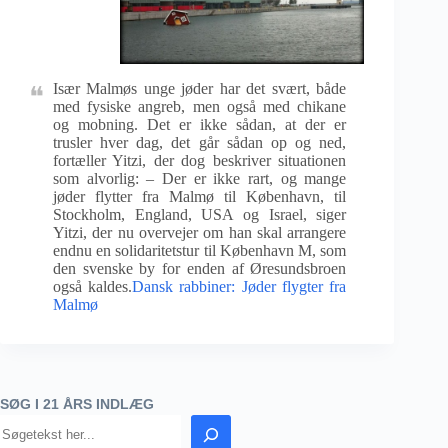
Især Malmøs unge jøder har det svært, både
med fysiske angreb, men også med chikane
og mobning. Det er ikke sådan, at der er
trusler hver dag, det går sådan op og ned,
fortæller Yitzi, der dog beskriver situationen
som alvorlig: – Der er ikke rart, og mange
jøder flytter fra Malmø til København, til
Stockholm, England, USA og Israel, siger
Yitzi, der nu overvejer om han skal arrangere
endnu en solidaritetstur til København M, som
den svenske by for enden af Øresundsbroen
også kaldes.
Dansk rabbiner: Jøder flygter fra
Malmø
SØG I 21 ÅRS INDLÆG