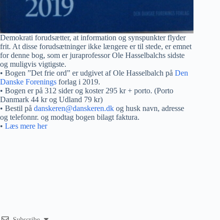
Demokrati forudsætter, at information og synspunkter flyder
frit. At disse forudsætninger ikke længere er til stede, er emnet
for denne bog, som er juraprofessor Ole Hasselbalchs sidste
og muligvis vigtigste.
• Bogen ”Det frie ord” er udgivet af Ole Hasselbalch på
Den
Danske Forenings
forlag i 2019.
• Bogen er på 312 sider og koster 295 kr + porto. (Porto
Danmark 44 kr og Udland 79 kr)
• Bestil på
danskeren@danskeren.dk
og husk navn, adresse
og telefonnr. og modtag bogen bilagt faktura.
•
Læs mere her
Subscribe