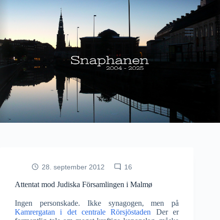
Fortsæt
til
indhold
28. september 2012
16
Attentat mod Judiska Församlingen i Malmø
Ingen personskade. Ikke synagogen, men på
Kamrergatan i det centrale Rörsjöstaden
Der er