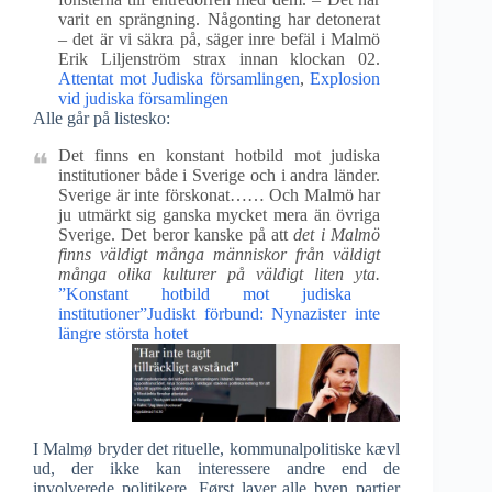
varit en sprängning. Någonting har detonerat
– det är vi säkra på, säger inre befäl i Malmö
Erik Liljenström strax innan klockan 02.
Attentat mot Judiska församlingen
,
Explosion
vid judiska församlingen
Alle går på listesko:
Det finns en konstant hotbild mot judiska
institutioner både i Sverige och i andra länder.
Sverige är inte förskonat…… Och Malmö har
ju utmärkt sig ganska mycket mera än övriga
Sverige. Det beror kanske på att
det i Malmö
finns väldigt många människor från väldigt
många olika kulturer på väldigt liten yta.
”Konstant hotbild mot judiska
institutioner”
Judiskt förbund: Nynazister inte
längre största hotet
I Malmø bryder det rituelle, kommunalpolitiske kævl
ud, der ikke kan interessere andre end de
involverede politikere. Først laver alle byen partier