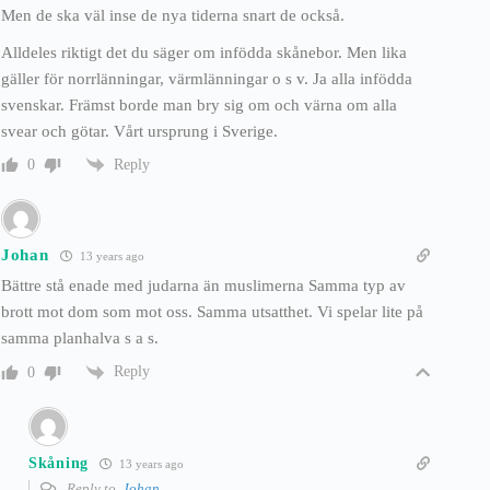
Men de ska väl inse de nya tiderna snart de också.
Alldeles riktigt det du säger om infödda skånebor. Men lika
gäller för norrlänningar, värmlänningar o s v. Ja alla infödda
svenskar. Främst borde man bry sig om och värna om alla
svear och götar. Vårt ursprung i Sverige.
Reply
0
Johan
13 years ago
Bättre stå enade med judarna än muslimerna Samma typ av
brott mot dom som mot oss. Samma utsatthet. Vi spelar lite på
samma planhalva s a s.
Reply
0
Skåning
13 years ago
Reply to
Johan