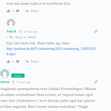
hvad man kunne kalde et ret kvalificeret fjols.
Reply
0
JensA
13 years ago
Reply to
JensA
Fejl i den første link. Denne håber jeg virker.
http://podcast.dr.dk/P1/orientering/2012/orientering_120921161
0.mp3
Reply
0
Author
steen
13 years ago
Angående sprængattentat mod Judiska Församlingen i Malmø,
så udtaler overrabbiner Bent Lexner, at “angreb kunne også
være sket i København”, hvor Danske jøder også har oplevet
at blive angrebet. Bent Lexner udtaler endvidere: “Nogle