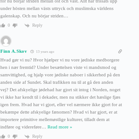
för nu börjar striden mellan öst och väst. Allt har trissats upp
under hösten mellan västs uttryck och muslimska världens
galenskap. Och nu börjar striden…
Reply
0
Finn A.Skov
13 years ago
Hvad gør vi nu? Hvor hjælper vi nu vore jødiske medborgere
hen i nær fremtid? Under besættelsen viste vi mandsmod og
samvittighed, og hjalp vore jødiske naboer i sikkerhed på den
anden side af Sundet. Skal trafikken nu til at gå den anden
vej? Det afskyelige jødehad har gjort sit intog i Norden, noget
vi ikke har kendt til i dekader, men nu stikker det hæslige fjæs
igen frem. Hvad har vi gjort, eller vel nærmere ikke gjort for at
bekæmpe dette afskyelige fænomen? Hvad vi har gjort, er at
importere primitive mellemøstlige kulturer, tilladt dem at
indføre og videreføre
…
Read more »
Reply
0