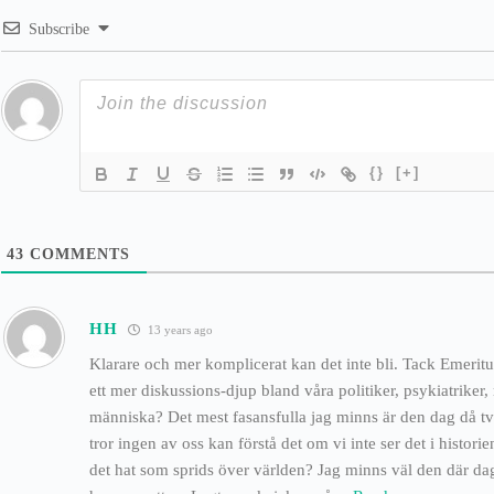
Subscribe
{}
[+]
43
COMMENTS
HH
13 years ago
Klarare och mer komplicerat kan det inte bli. Tack Emeritus!
ett mer diskussions-djup bland våra politiker, psykiatriker
människa? Det mest fasansfulla jag minns är den dag då två
tror ingen av oss kan förstå det om vi inte ser det i histori
det hat som sprids över världen? Jag minns väl den där dag