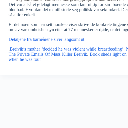
Det var altså et ødelagt menneske som fant utløp for sin iboende e
blodbad. Hvordan det manifesterte seg politisk var sekundært. Den e
så altfor enkelt.
Er det noen som har sett norske aviser skrive de konkrete tingene
om av varsomhetshensyn etter at 77 mennesker er døde, er det ingen
Detaljene fra barneårene siver langsomt ut
,
Breivik’s mother ‘decided he was violent while breastfeeding’
,
N
The Private Emails Of Mass Killer Breivik
,
Book sheds light on 
when he was four