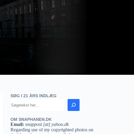
SØG I 21 ÅRS INDLÆG
OM SNAPHANEN.DK
Email:
snappost [at] yahoo.dk
Regarding use of my copyrighted photos on