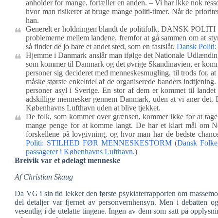
anholder for mange, fortæller en anden. – Vi har ikke nok ress
hvor man risikerer at bruge mange politi-timer. Når de prioriter
han.
Generelt er holdningen blandt de politifolk, DANSK POLITI h
problemerne mellem landene, fremfor at gå sammen om at styr
så finder de jo bare et andet sted, som en fastslår.
Dansk Poli
Hjemme i Danmark anslår man ifølge det Nationale Udlændinge C
som kommer til Danmark og det øvrige Skandinavien, er komm
personer sig decideret med menneskesmugling, til trods for, 
måske største enkeltdel af de organiserede banders indtjening.
personer asyl i Sverige. En stor af dem er kommet til lande
adskillige mennesker gennem Danmark, uden at vi aner det. De
Københavns Lufthavn uden at blive tjekket.
De folk, som kommer over grænsen, kommer ikke for at tage 
mange penge for at komme langt. De har et klart mål om No
forskellene på lovgivning, og hvor man har de bedste chancer 
Politi: STILHED FØR MENNESKESTORM
(
Dansk Folkep
passagerer i Københavns Lufthavn.
)
Breivik var et ødelagt menneske
Af Christian Skaug
Da VG i sin tid lekket den første psykiaterrapporten om massemo
del detaljer var fjernet av personvernhensyn. Men i debatten 
vesentlig i de utelatte tingene. Ingen av dem som satt på opplysn