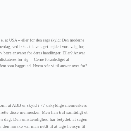
k e, at USA – eller for den sags skyld: Den moderne
erdag, ved ikke at have taget højde i vore valg for,
lv bære ansvaret for deres handlinger. Eller? Ansvar
 diskuteres for sig. – Gerne foranlediget af
em som baggrund. Hvem står vi til ansvar over for?
 om, at ABB er skyld i 77 uskyldige menneskers
nrette disse mennesker. Men han traf samtidigt et
den dag. Den omstændighed har betydet, at sagen
om den norske var man nødt til at tage hensyn til