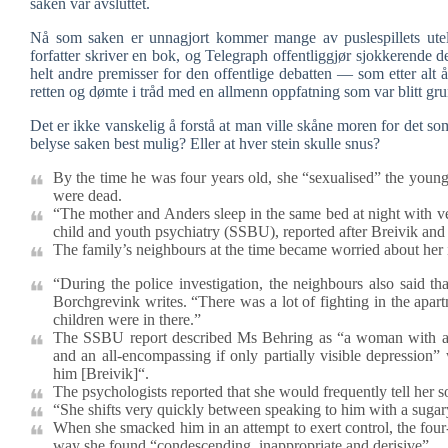
saken var avsluttet.
Nå som saken er unnagjort kommer mange av puslespillets utel
forfatter skriver en bok, og Telegraph offentliggjør sjokkerende det
helt andre premisser for den offentlige debatten — som etter al
retten og dømte i tråd med en allmenn oppfatning som var blitt grun
Det er ikke vanskelig å forstå at man ville skåne moren for det
belyse saken best mulig? Eller at hver stein skulle snus?
By the time he was four years old, she “sexualised” the young 
were dead.
“The mother and Anders sleep in the same bed at night with ve
child and youth psychiatry (SSBU), reported after Breivik and
The family’s neighbours at the time became worried about her 
“During the police investigation, the neighbours also said t
Borchgrevink writes. “There was a lot of fighting in the apar
children were in there.”
The SSBU report described Ms Behring as “a woman with an ex
and an all-encompassing if only partially visible depression”
him [Breivik]“.
The psychologists reported that she would frequently tell her 
“She shifts very quickly between speaking to him with a sugar
When she smacked him in an attempt to exert control, the four-
way she found “condescending, inappropriate and derisive”.