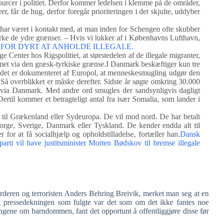
ourcer i politiet. Derfor kommer ledelsen i klemme på de områder,
er, får de hug, derfor foregår prioriteringen i det skjulte, uddyber
ar været i kontakt med, at man inden for Schengen ofte skubber
ke de ydre grænser. – Hvis vi lukker af i Københavns Lufthavn,
ti: FOR DYRT AT ANHOLDE ILLEGALE.
enter hos Rigspolitiet, at størstedelen af de illegale migranter,
et via den græsk-tyrkiske grænse.I Danmark beskæftiger kun tre
at det er dokumenteret af Europol, at menneskesmugling udgør den
 Så overblikket er måske derefter. Sidste år søgte omkring 30.000
t via Danmark. Med andre ord smugles der sandsynligvis dagligt
rtil kommer et betragteligt antal fra især Somalia, som lander i
til Grækenland eller Sydeuropa. De vil mod nord. De har betalt
rge, Sverige, Danmark eller Tyskland. De kender endda alt til
for at få socialhjælp og opholdstilladelse, fortæller han.
Dansk
arti vil have justitsminister Morten Bødskov til bremse illegale
rderen og terroristen Anders Behring Breivik, merket man seg at en
og pressedekningen som fulgte var det som om det ikke fantes noe
ingene om barndommen, fant det opportunt å offentliggjøre disse før