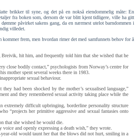
atte brikker til syne, og det på en nokså eiendommelig måte: En
aljer fra boken som, dersom de var blitt kjent tidligere, ville ha gitt
t å dømme påvirket sakens gang, da en nærmest utelot barndommen i
dig villedet.
 som kommer frem, men hvordan rimer det med samfunnets behov for å
Breivik, hit him, and frequently told him that she wished that he
ry close bodily contact,” psychologists from Norway’s centre for
 his mother spent several weeks there in 1983.
inappropriate sexual behaviour.
hat they had been shocked by the mother’s sexualised language,”
tment and they remembered sexual activity taking place while the
tremely difficult upbringing, borderline personality structure
 who “projects her primitive aggressive and sexual fantasies onto
son that she wished he would die.
y voice and openly expressing a death wish,” they wrote.
year-old would taunt her that the blows did not hurt, smiling in a