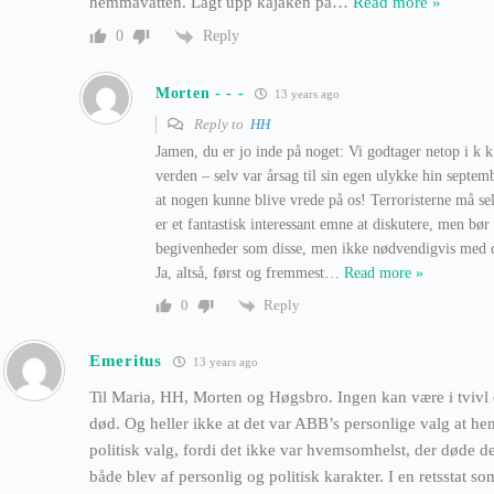
hemmavatten. Lagt upp kajaken på
…
Read more »
Reply
0
Morten - - -
13 years ago
Reply to
HH
Jamen, du er jo inde på noget: Vi godtager netop i k 
verden – selv var årsag til sin egen ulykke hin septemb
at nogen kunne blive vrede på os! Terroristerne må se
er et fantastisk interessant emne at diskutere, men bør
begivenheder som disse, men ikke nødvendigvis med d
Ja, altså, først og fremmest
…
Read more »
Reply
0
Emeritus
13 years ago
Til Maria, HH, Morten og Høgsbro. Ingen kan være i tvivl
død. Og heller ikke at det var ABB’s personlige valg at he
politisk valg, fordi det ikke var hvemsomhelst, der døde 
både blev af personlig og politisk karakter. I en retsstat s