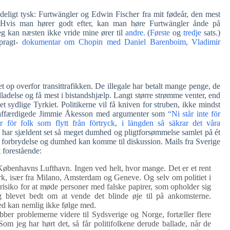
ødeligt tysk: Furtwängler og Edwin Fischer fra mit fødeår, den mest
. Hvis man hører godt efter, kan man høre Furtwängler ånde på
jeg kan næsten ikke vride mine ører til
andre.
(
Første
og
tredje
sats.)
pragt-
dokumentar om Chopin med Daniel Barenboim, Vladimir
t op overfor transittrafikken. De illegale har betalt mange penge, de
lladelse og få mest i bistandshjælp. Langt større strømme venter, end
sydlige Tyrkiet. Politikerne vil få kniven for struben, ikke mindst
g affærdigede Jimmie Åkesson med argumenter som
“Ni står inte för
r för folk som flytt från förtryck, i längden så säkrar det våra
 har sjældent set så meget dumhed og pligtforsømmelse samlet på ét
forbrydelse og dumhed kan komme til diskussion. Mails fra Sverige
 forestående:
 Københavns Lufthavn. Ingen ved helt, hvor mange. Det er et rent
rk, især fra Milano, Amsterdam og Geneve. Og selv om politiet i
r risiko for at møde personer med falske papirer, som opholder sig
lig blevet bedt om at vende det blinde øje til på ankomsterne.
ed kan nemlig ikke følge med.
bber problemerne videre til Sydsverige og Norge, fortæller flere
m jeg har hørt det, så får politifolkene derude ballade, når de