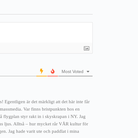
Most Voted
 Egentligen är det märkligt att det här inte får
, massmedia. Var finns bristpunkten hos en
 flygplan styr rakt in i skyskrapan i NY. Jag
ens ljus. Alltså – hur mycket rår VÅR kultur för
en. Jag hade varit ute och paddlat i mina