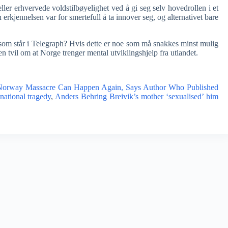
ller erhvervede voldstilbøyelighet ved å gi seg selv hovedrollen i et
rkjennelsen var for smertefull å ta innover seg, og alternativet bare
 som står i Telegraph? Hvis dette er noe som må snakkes minst mulig
 tvil om at Norge trenger mental utviklingshjelp fra utlandet.
orway Massacre Can Happen Again, Says Author Who Published
national tragedy
,
Anders Behring Breivik’s mother ‘sexualised’ him