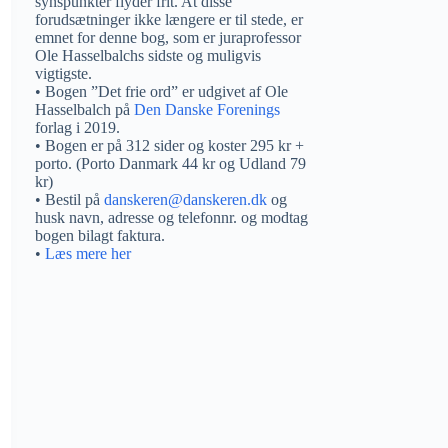
synspunkter flyder frit. At disse
forudsætninger ikke længere er til stede, er
emnet for denne bog, som er juraprofessor
Ole Hasselbalchs sidste og muligvis
vigtigste.
• Bogen ”Det frie ord” er udgivet af Ole
Hasselbalch på
Den Danske Forenings
forlag i 2019.
• Bogen er på 312 sider og koster 295 kr +
porto. (Porto Danmark 44 kr og Udland 79
kr)
• Bestil på
danskeren@danskeren.dk
og
husk navn, adresse og telefonnr. og modtag
bogen bilagt faktura.
•
Læs mere her