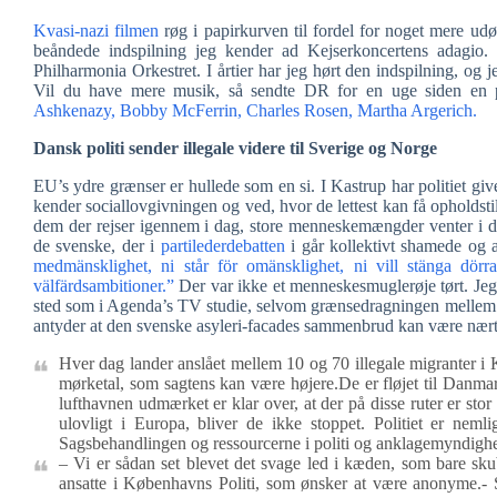
Kvasi-nazi filmen
røg i papirkurven til fordel for noget mere ud
beåndede indspilning jeg kender ad Kejserkoncertens adagio
Philharmonia Orkestret. I årtier har jeg hørt den indspilning, og 
Vil du have mere musik, så sendte DR for en uge siden en 
Ashkenazy, Bobby McFerrin, Charles Rosen, Martha Argerich.
Dansk politi sender illegale videre til Sverige og Norge
EU’s ydre grænser er hullede som en si. I Kastrup har politiet give
kender sociallovgivningen og ved, hvor de lettest kan få opholdsti
dem der rejser igennem i dag, store menneskemængder venter i det 
de svenske, der i
partilederdebatten
i går kollektivt shamede o
medmänsklighet, ni står för omänsklighet, ni vill stänga dörra
välfärdsambitioner.”
Der var ikke et menneskesmuglerøje tørt. Jeg
sted som i Agenda’s TV studie, selvom grænsedragningen mellem 
antyder at den svenske asyleri-facades sammenbrud kan være nært
Hver dag lander anslået mellem 10 og 70 illegale migranter i
mørketal, som sagtens kan være højere.De er fløjet til Danma
lufthavnen udmærket er klar over, at der på disse ruter er sto
ulovligt i Europa, bliver de ikke stoppet. Politiet er nem
Sagsbehandlingen og ressourcerne i politi og anklagemyndigh
– Vi er sådan set blevet det svage led i kæden, som bare sku
ansatte i Københavns Politi, som ønsker at være anonyme.- So