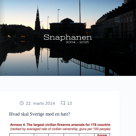
Fortsæt
til
indhold
22. marts 2014
13
Hvad skal Sverige med en hær?