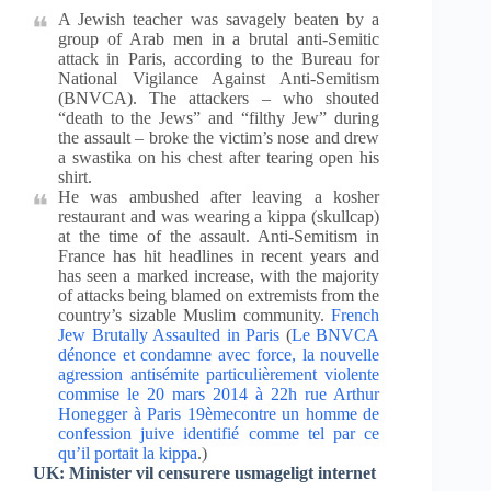
A Jewish teacher was savagely beaten by a
group of Arab men in a brutal anti-Semitic
attack in Paris, according to the Bureau for
National Vigilance Against Anti-Semitism
(BNVCA). The attackers – who shouted
“death to the Jews” and “filthy Jew” during
the assault – broke the victim’s nose and drew
a swastika on his chest after tearing open his
shirt.
He was ambushed after leaving a kosher
restaurant and was wearing a kippa (skullcap)
at the time of the assault. Anti-Semitism in
France has hit headlines in recent years and
has seen a marked increase, with the majority
of attacks being blamed on extremists from the
country’s sizable Muslim community.
French
Jew Brutally Assaulted in Paris
(
Le BNVCA
dénonce et condamne avec force, la nouvelle
agression antisémite particulièrement violente
commise le 20 mars 2014 à 22h rue Arthur
Honegger à Paris 19èmecontre un homme de
confession juive identifié comme tel par ce
qu’il portait la kippa
.)
UK: Minister vil censurere usmageligt internet