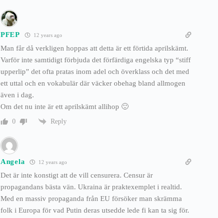
PFEP
12 years ago
Man får då verkligen hoppas att detta är ett förtida aprilskämt.
Varför inte samtidigt förbjuda det förfärdiga engelska typ “stiff
upperlip” det ofta pratas inom adel och överklass och det med
ett uttal och en vokabulär där väcker obehag bland allmogen
även i dag.
Om det nu inte är ett aprilskämt allihop 🙂
Reply
0
Angela
12 years ago
Det är inte konstigt att de vill censurera. Censur är
propagandans bästa vän. Ukraina är praktexemplet i realtid.
Med en massiv propaganda från EU försöker man skrämma
folk i Europa för vad Putin deras utsedde lede fi kan ta sig för.