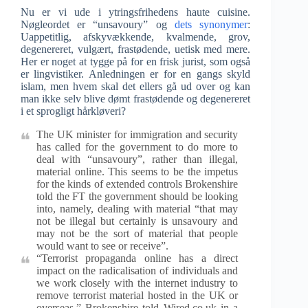
Nu er vi ude i ytringsfrihedens haute cuisine.
Nøgleordet er “unsavoury” og
dets synonymer
:
Uappetitlig, afskyvækkende, kvalmende, grov,
degenereret, vulgært, frastødende, uetisk med mere.
Her er noget at tygge på for en frisk jurist, som også
er lingvistiker. Anledningen er for en gangs skyld
islam, men hvem skal det ellers gå ud over og kan
man ikke selv blive dømt frastødende og degenereret
i et sprogligt hårkløveri?
The UK minister for immigration and security
has called for the government to do more to
deal with “unsavoury”, rather than illegal,
material online. This seems to be the impetus
for the kinds of extended controls Brokenshire
told the FT the government should be looking
into, namely, dealing with material “that may
not be illegal but certainly is unsavoury and
may not be the sort of material that people
would want to see or receive”.
“Terrorist propaganda online has a direct
impact on the radicalisation of individuals and
we work closely with the internet industry to
remove terrorist material hosted in the UK or
overseas,” Brokenshire told Wired.co.uk in a