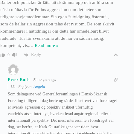
Balter och polacker är lätta att skrämma upp och anföra som
nästa måltavla för Putins aggression som det heter som
tidigare sovjetmedlemmar. Sin egen “utvidgning österut” ,
som de kallar sin aggression talas det tyst om. De som skrivit
kommentarer i nättidningar om detta har omedelbart blivit
raderade. Tur för svenskarna att de har en sådan modig,
kompetent, vis,
…
Read more »
Reply
0
Peter Buch
12 years ago
Reply to
Angela
Som deltagerne ved Generalforsamlingen i Dansk-Skaansk
Forening tidligere i dag hørte og så det illustreret ved foredraget
er svensk agression og objektiv anskuet ufornuftig
vandvidssatsen intet nyt, hverken hvad angår regionalt eller i
internationalt perspektiv. Det mest interessante i foredraget var
dog, set herfra, at Kark Gustaf krigene var tiden hvor
internationalt perspektiv for alvor gør sig gældende, også, for