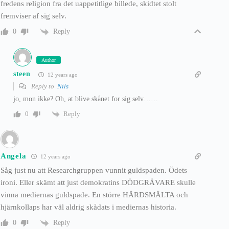
fredens religion fra det uappetitlige billede, skidtet stolt
fremviser af sig selv.
Reply
0
Author
steen
12 years ago
Reply to
Nils
jo, mon ikke? Oh, at blive skånet for sig selv……
Reply
0
Angela
12 years ago
Såg just nu att Researchgruppen vunnit guldspaden. Ödets
ironi. Eller skämt att just demokratins DÖDGRÄVARE skulle
vinna mediernas guldspade. En större HÄRDSMÄLTA och
hjärnkollaps har väl aldrig skådats i mediernas historia.
Reply
0