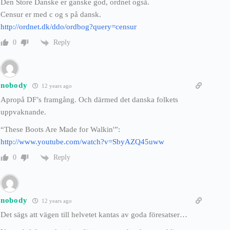
Den Store Danske er ganske god, ordnet også.
Censur er med c og s på dansk.
http://ordnet.dk/ddo/ordbog?query=censur
Reply
0
nobody
12 years ago
Apropå DF’s framgång. Och därmed det danska folkets
uppvaknande.
“These Boots Are Made for Walkin'”:
http://www.youtube.com/watch?v=SbyAZQ45uww
Reply
0
nobody
12 years ago
Det sägs att vägen till helvetet kantas av goda föresatser…