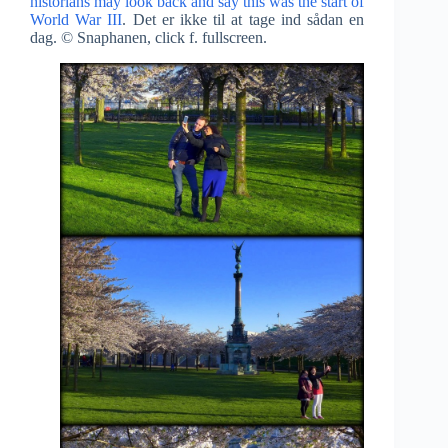
historians may look back and say this was the start of
World War III
. Det er ikke til at tage ind sådan en
dag. © Snaphanen, click f. fullscreen.