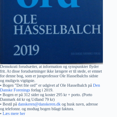
Demokrati forudsætter, at information og synspunkter flyder
frit. At disse forudsætninger ikke længere er til stede, er emnet
for denne bog, som er juraprofessor Ole Hasselbalchs sidste
og muligvis vigtigste.
• Bogen ”Det frie ord” er udgivet af Ole Hasselbalch på
Den
Danske Forenings
forlag i 2019.
• Bogen er på 312 sider og koster 295 kr + porto. (Porto
Danmark 44 kr og Udland 79 kr)
• Bestil på
danskeren@danskeren.dk
og husk navn, adresse
og telefonnr. og modtag bogen bilagt faktura.
•
Læs mere her