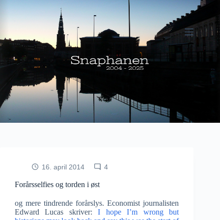
Fortsæt
til
indhold
16. april 2014
4
Forårsselfies og torden i øst
og mere tindrende forårslys. Economist journalisten
Edward Lucas skriver:
I hope I’m wrong but