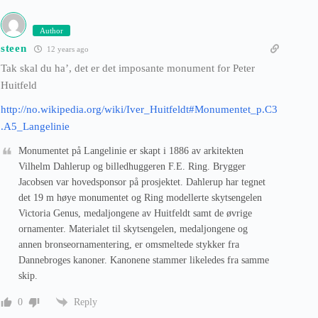
Author
steen
12 years ago
Tak skal du ha’, det er det imposante monument for Peter
Huitfeld
http://no.wikipedia.org/wiki/Iver_Huitfeldt#Monumentet_p.C3
.A5_Langelinie
Monumentet på Langelinie er skapt i 1886 av arkitekten
Vilhelm Dahlerup og billedhuggeren F.E. Ring. Brygger
Jacobsen var hovedsponsor på prosjektet. Dahlerup har tegnet
det 19 m høye monumentet og Ring modellerte skytsengelen
Victoria Genus, medaljongene av Huitfeldt samt de øvrige
ornamenter. Materialet til skytsengelen, medaljongene og
annen bronseornamentering, er omsmeltede stykker fra
Dannebroges kanoner. Kanonene stammer likeledes fra samme
skip.
Reply
0