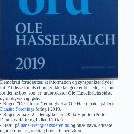
Demokrati forudsætter, at information og synspunkter flyder
frit. At disse forudsætninger ikke længere er til stede, er emnet
for denne bog, som er juraprofessor Ole Hasselbalchs sidste
og muligvis vigtigste.
• Bogen ”Det frie ord” er udgivet af Ole Hasselbalch på
Den
Danske Forenings
forlag i 2019.
• Bogen er på 312 sider og koster 295 kr + porto. (Porto
Danmark 44 kr og Udland 79 kr)
• Bestil på
danskeren@danskeren.dk
og husk navn, adresse
og telefonnr. og modtag bogen bilagt faktura.