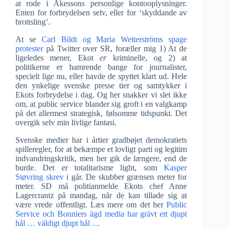
at rode i Åkessons personlige kontooplysninger.
Enten for forbrydelsen selv, eller for ‘skyddande av
brottsling’.
At se
Carl Bildt og Maria Wetterströms spage
protester
på Twitter over SR, foræller mig 1) At de
ligeledes mener, Ekot
er
kriminelle, og 2) at
politikerne er hamrende bange for journalister,
specielt lige nu, eller havde de spyttet klart ud. Hele
den ynkelige svenske presse tier og samtykker i
Ekots forbrydelse i dag. Og her snakker vi slet ikke
om, at public service blander sig groft i en valgkamp
på det allermest strategisk, følsomme tidspunkt. Det
overgik selv min livlige fantasi.
Svenske medier har i årtier gradbøjet demokratiets
spilleregler, for at bekæmpe et lovligt parti og legitim
indvandringskritik, men her gik de længere, end de
burde. Det er totalitarisme light, som
Kasper
Støvring skrev
i går. De skubber grænsen meter for
meter. SD må politianmelde Ekots chef Anne
Lagercrantz på mandag, når de kan tillade sig at
være vrede offentligt. Læs mere om det her
Public
Service och Bonniers ägd media har grävt ett djupt
hål … väldigt djupt hål …