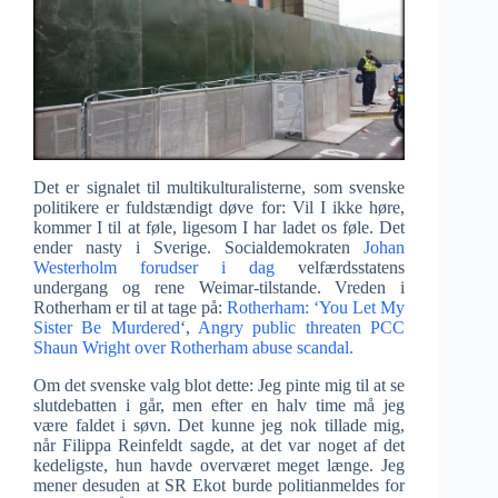
Det er signalet til multikulturalisterne, som svenske
politikere er fuldstændigt døve for: Vil I ikke høre,
kommer I til at føle, ligesom I har ladet os føle. Det
ender nasty i Sverige. Socialdemokraten
Johan
Westerholm forudser i dag
velfærdsstatens
undergang og rene Weimar-tilstande. Vreden i
Rotherham er til at tage på:
Rotherham: ‘You Let My
Sister Be Murdered
‘,
Angry public threaten PCC
Shaun Wright over Rotherham abuse scandal.
Om det svenske valg blot dette: Jeg pinte mig til at se
slutdebatten i går, men efter en halv time må jeg
være faldet i søvn. Det kunne jeg nok tillade mig,
når Filippa Reinfeldt sagde, at det var noget af det
kedeligste, hun havde overværet meget længe. Jeg
mener desuden at SR Ekot burde politianmeldes for