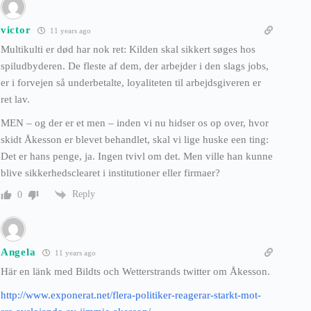
victor
11 years ago
Multikulti er død har nok ret: Kilden skal sikkert søges hos
spiludbyderen. De fleste af dem, der arbejder i den slags jobs,
er i forvejen så underbetalte, loyaliteten til arbejdsgiveren er
ret lav.
MEN – og der er et men – inden vi nu hidser os op over, hvor
skidt Åkesson er blevet behandlet, skal vi lige huske een ting:
Det er hans penge, ja. Ingen tvivl om det. Men ville han kunne
blive sikkerhedsclearet i institutioner eller firmaer?
Reply
0
Angela
11 years ago
Här en länk med Bildts och Wetterstrands twitter om Åkesson.
http://www.exponerat.net/flera-politiker-reagerar-starkt-mot-