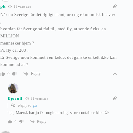
pk
11 years ago
Når nu Sverige får det rigtigt slemt, uro og økonomisk besvær
,
hvordan får Sverige så råd til , med fly, at sende f.eks. en
MILLION
mennesker hjem ?
Pr. fly ca. 200 .
Er Sverige mon kommet i en fælde, det ganske enkelt ikke kan
komme ud af ?
Reply
0
Bjovulf
11 years ago
Reply to
pk
Tja, Maersk har jo fx. nogle utroligt store containerskibe 😉
Reply
0