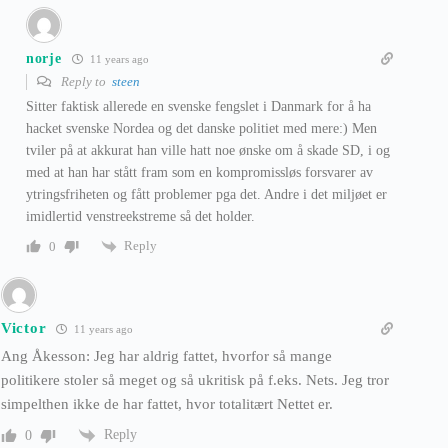
norje
11 years ago
Reply to
steen
Sitter faktisk allerede en svenske fengslet i Danmark for å ha
hacket svenske Nordea og det danske politiet med mere:) Men
tviler på at akkurat han ville hatt noe ønske om å skade SD, i og
med at han har stått fram som en kompromissløs forsvarer av
ytringsfriheten og fått problemer pga det. Andre i det miljøet er
imidlertid venstreekstreme så det holder.
Reply
0
Victor
11 years ago
Ang Åkesson: Jeg har aldrig fattet, hvorfor så mange
politikere stoler så meget og så ukritisk på f.eks. Nets. Jeg tror
simpelthen ikke de har fattet, hvor totalitært Nettet er.
Reply
0