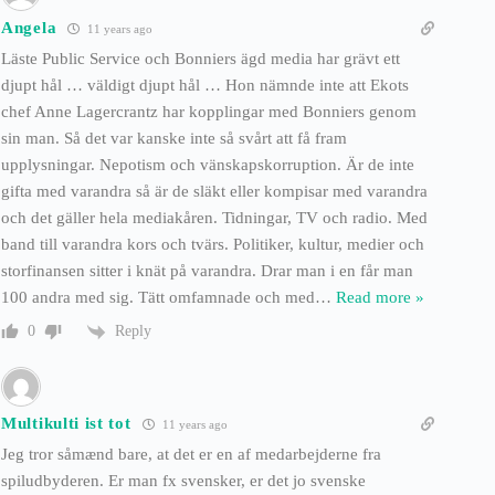
Angela
11 years ago
Läste Public Service och Bonniers ägd media har grävt ett
djupt hål … väldigt djupt hål … Hon nämnde inte att Ekots
chef Anne Lagercrantz har kopplingar med Bonniers genom
sin man. Så det var kanske inte så svårt att få fram
upplysningar. Nepotism och vänskapskorruption. Är de inte
gifta med varandra så är de släkt eller kompisar med varandra
och det gäller hela mediakåren. Tidningar, TV och radio. Med
band till varandra kors och tvärs. Politiker, kultur, medier och
storfinansen sitter i knät på varandra. Drar man i en får man
100 andra med sig. Tätt omfamnade och med
…
Read more »
Reply
0
Multikulti ist tot
11 years ago
Jeg tror såmænd bare, at det er en af medarbejderne fra
spiludbyderen. Er man fx svensker, er det jo svenske