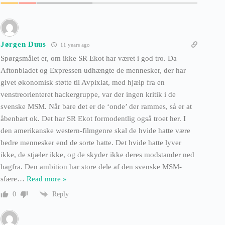
Jørgen Duus
11 years ago
Spørgsmålet er, om ikke SR Ekot har været i god tro. Da
Aftonbladet og Expressen udhængte de mennesker, der har
givet økonomisk støtte til Avpixlat, med hjælp fra en
venstreorienteret hackergruppe, var der ingen kritik i de
svenske MSM. Når bare det er de ‘onde’ der rammes, så er at
åbenbart ok. Det har SR Ekot formodentlig også troet her. I
den amerikanske western-filmgenre skal de hvide hatte være
bedre mennesker end de sorte hatte. Det hvide hatte lyver
ikke, de stjæler ikke, og de skyder ikke deres modstander ned
bagfra. Den ambition har store dele af den svenske MSM-
sfære
…
Read more »
Reply
0