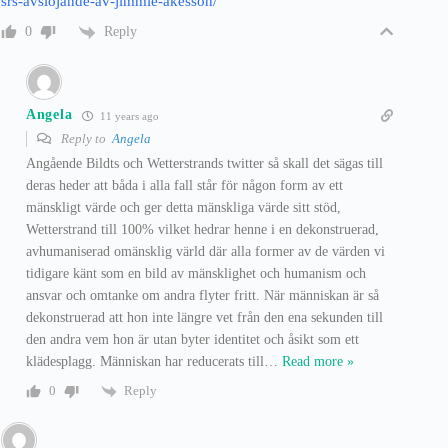
srs-avslojande-av-jimmie-akesson/
Reply
0
Angela
11 years ago
Reply to
Angela
Angående Bildts och Wetterstrands twitter så skall det sägas till
deras heder att båda i alla fall står för någon form av ett
mänskligt värde och ger detta mänskliga värde sitt stöd,
Wetterstrand till 100% vilket hedrar henne i en dekonstruerad,
avhumaniserad omänsklig värld där alla former av de värden vi
tidigare känt som en bild av mänsklighet och humanism och
ansvar och omtanke om andra flyter fritt. När människan är så
dekonstruerad att hon inte längre vet från den ena sekunden till
den andra vem hon är utan byter identitet och åsikt som ett
klädesplagg. Människan har reducerats till
…
Read more »
Reply
0