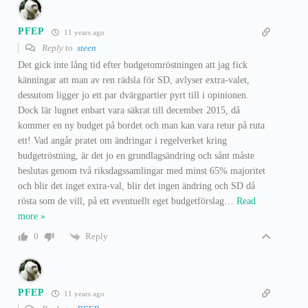
PFEP
11 years ago
Reply to
steen
Det gick inte lång tid efter budgetomröstningen att jag fick
känningar att man av ren rädsla för SD, avlyser extra-valet,
dessutom ligger jo ett par dvärgpartier pyrt till i opinionen.
Dock lär lugnet enbart vara säkrat till december 2015, då
kommer en ny budget på bordet och man kan vara retur på ruta
ett! Vad angår pratet om ändringar i regelverket kring
budgetröstning, är det jo en grundlagsändring och sånt måste
beslutas genom två riksdagssamlingar med minst 65% majoritet
och blir det inget extra-val, blir det ingen ändring och SD då
rösta som de vill, på ett eventuellt eget budgetförslag
…
Read
more »
Reply
0
PFEP
11 years ago