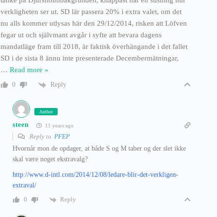
verkligheten ser ut. SD lär passera 20% i extra valet, om det
nu alls kommer utlysas här den 29/12/2014, risken att Löfven
fegar ut och självmant avgår i syfte att bevara dagens
mandatläge fram till 2018, är faktisk överhängande i det fallet
SD i de sista 8 ännu inte presenterade Decembermätningar,
…
Read more »
Reply
0
Author
steen
11 years ago
Reply to
PFEP
Hvornår mon de opdager, at både S og M taber og der slet ikke
skal være noget ekstravalg?
http://www.d-intl.com/2014/12/08/ledare-blir-det-verkligen-
extraval/
Reply
0