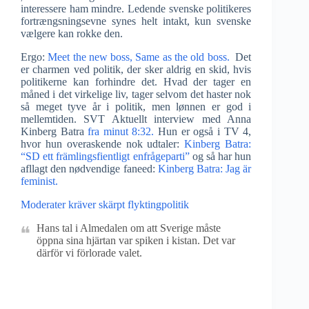
interessere ham mindre. Ledende svenske politikeres
fortrængsningsevne synes helt intakt, kun svenske
vælgere kan rokke den.
Ergo:
Meet the new boss, Same as the old boss.
Det
er charmen ved politik, der sker aldrig en skid, hvis
politikerne kan forhindre det. Hvad der tager en
måned i det virkelige liv, tager selvom det haster nok
så meget tyve år i politik, men lønnen er god i
mellemtiden. SVT Aktuellt interview med Anna
Kinberg Batra
fra minut 8:32.
Hun er også i TV 4,
hvor hun overaskende nok udtaler:
Kinberg Batra:
“SD ett främlingsfientligt enfrågeparti”
og så har hun
afllagt den nødvendige faneed:
Kinberg Batra: Jag är
feminist.
Moderater kräver skärpt flyktingpolitik
Hans tal i Almedalen om att Sverige måste
öppna sina hjärtan var spiken i kistan. Det var
därför vi förlorade valet.