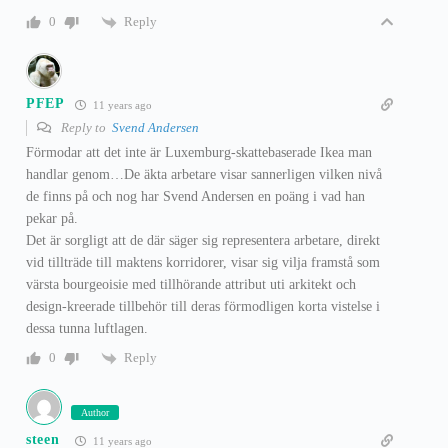
Reply
0
PFEP
11 years ago
Reply to
Svend Andersen
Förmodar att det inte är Luxemburg-skattebaserade Ikea man
handlar genom…De äkta arbetare visar sannerligen vilken nivå
de finns på och nog har Svend Andersen en poäng i vad han
pekar på.
Det är sorgligt att de där säger sig representera arbetare, direkt
vid tillträde till maktens korridorer, visar sig vilja framstå som
värsta bourgeoisie med tillhörande attribut uti arkitekt och
design-kreerade tillbehör till deras förmodligen korta vistelse i
dessa tunna luftlagen.
Reply
0
Author
steen
11 years ago