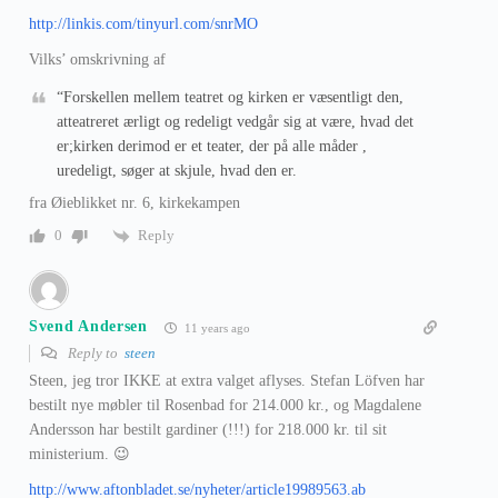
http://linkis.com/tinyurl.com/snrMO
Vilks’ omskrivning af
“Forskellen mellem teatret og kirken er væsentligt den,
atteatreret ærligt og redeligt vedgår sig at være, hvad det
er;kirken derimod er et teater, der på alle måder ,
uredeligt, søger at skjule, hvad den er.
fra Øieblikket nr. 6, kirkekampen
Reply
0
Svend Andersen
11 years ago
Reply to
steen
Steen, jeg tror IKKE at extra valget aflyses. Stefan Löfven har
bestilt nye møbler til Rosenbad for 214.000 kr., og Magdalene
Andersson har bestilt gardiner (!!!) for 218.000 kr. til sit
ministerium. 😉
http://www.aftonbladet.se/nyheter/article19989563.ab