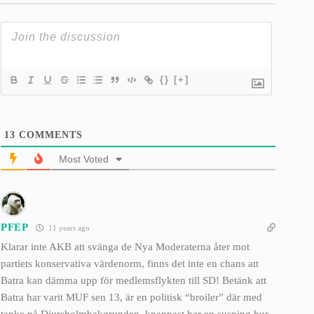
{}
[+]
13
COMMENTS
Most Voted
PFEP
11 years ago
Klarar inte AKB att svänga de Nya Moderaterna åter mot
partiets konservativa värdenorm, finns det inte en chans att
Batra kan dämma upp för medlemsflykten till SD! Betänk att
Batra har varit MUF sen 13, är en politisk “broiler” där med
tanke på Djursholmbakgrunden, knappast har en susning hur