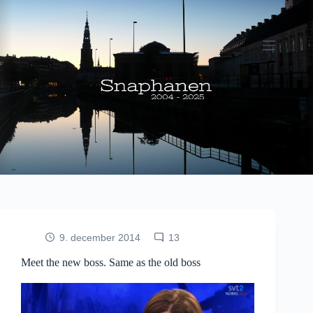
Fortsæt
til
indhold
9. december 2014
13
Meet the new boss. Same as the old boss