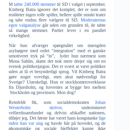
M
tabte 240.000 stemmer
til SD i valget i september.
Kinberg Batra ignorer det komplet, det er som om
realiteter ingen rolle spiller, hellere spille smukt teater
og tabe endnu flere vælgere til SD.
Moderaternas
egen valganalyse
går uden om grunden til, de tabte
så mange stemmer. Partiet lever i en parallel
virkelighed.
Når hun afværger spørgmålet om mængden
asylsøgere med ordet “
in
tegration” med et ganske
umotiveret tryk på “in”, lyder hun nærmest som
Mona Sahlin, skønt det nok mere drejer sig om en
svensk politikerjargon. Det er svært at være politiker
uden at få et besynderligt sprog. Vil Kinberg Batra
gøre noget voveligt, men akut nødvendigt for
Sverige? Utænkeligt. Hun er stockhomeroverklasse
fra Djursholm, og forventes at bygge bro mellem
Stockholm og provinsen. Mon dog?
Reinfeldt fik, som socialdemokraten
Johan
Westerholm skriver
, undermineret
velfærdssamfundet og delvist afskaffet nationen,
tilføjer jeg. Det første har været hans kongstanke
lige
siden han var ung
og havde hår på hovedet, og de
økonomiske og sociale bieffekter kunne ikke