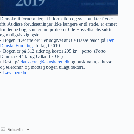
Demokrati forudsætter, at information og synspunkter flyder
frit. At disse forudsætninger ikke længere er til stede, er emnet
for denne bog, som er juraprofessor Ole Hasselbalchs sidste
og muligvis vigtigste.
• Bogen ”Det frie ord” er udgivet af Ole Hasselbalch på
Den
Danske Forenings
forlag i 2019.
• Bogen er på 312 sider og koster 295 kr + porto. (Porto
Danmark 44 kr og Udland 79 kr)
• Bestil på
danskeren@danskeren.dk
og husk navn, adresse
og telefonnr. og modtag bogen bilagt faktura.
•
Læs mere her
Subscribe