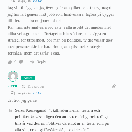
Reply to
PFEP
Jag vill tillägga att jag överlag är analytiker och strateg, något
jag har lärt genom mitt jobb som hantverkare, lagbas på byggen
till flera hundra miljoner ibland.
Kan man inte analysera projektet i alla aspekt det innebär med
olika yrkesgrupper – företaget och beställare, plus lägga en
strategi för utförandet, bör man bli politiker, ty det verkar glest
med personer där har bara rimlig analytisk och strategisk
förmåga, inom det skrået i dag.
Reply
0
Author
steen
11 years ago
Reply to
PFEP
det tror jeg gerne
Søren Kierkegaard: ”Skillnaden mellan teatern och
politiken är väsentligen den att teatern ärligt och redligt
tillstår vad den är. Politiken däremot är en teater som på
alla sätt, oredligt försöker dölja vad den är.”