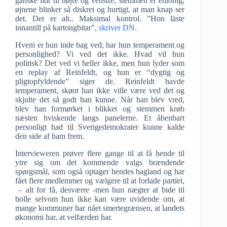
ganske lidt til højre og venstre, stemmen er entonig,
øjnene blinker så diskret og hurtigt, at man knap ser
det. Det er alt.. Maksimal kontrol. ”Hon läste
innantill på kartongbitar”,
skriver DN.
Hvem er hun inde bag ved, har hun temperament og
personlighed? Vi ved det ikke. Hvad vil hun
politisk? Det ved vi heller ikke, men hun lyder som
en replay af Reinfeldt, og hun er “dygtig og
pligtopfyldende” siger de. Reinfeldt havde
temperament, skønt han ikke ville være ved det og
skjulte det så godt han kunne. Når han blev vred,
blev han formørket i blikket og stemmen krøb
næsten hviskende langs panelerne. Et åbenbart
personligt had til Sverigedemokrater kunne kalde
den side af ham frem.
Intervieweren prøver flere gange til at få hende til
ytre sig om det kommende valgs brændende
spørgsmål, som også optager hendes bagland og har
fået flere medlemmer og vælgere til at forlade partiet,
– alt for få, desværre -men hun nægter at bide til
bolle selvom hun ikke kan være uvidende om, at
mange kommuner har nået smertegrænsen, at landets
økonomi har, at velfærden har.