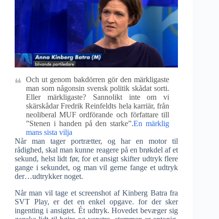
Och ut genom bakdörren gör den märkligaste
man som någonsin svensk politik skådat sorti.
Eller märkligaste? Sannolikt inte om vi
skärskådar Fredrik Reinfeldts hela karriär, från
neoliberal MUF ordförande och författare till
”Stenen i handen på den starke”.
En märklig
mans sista vilja
Når man tager portrætter, og har en motor til
rådighed, skal man kunne reagere på en brøkdel af et
sekund, helst lidt før, for et ansigt skifter udtryk flere
gange i sekundet, og man vil gerne fange et udtryk
der…udtrykker noget.
Når man vil tage et screenshot af Kinberg Batra fra
SVT Play, er det en enkel opgave. for der sker
ingenting i ansigtet. Ét udtryk. Hovedet bevæger sig