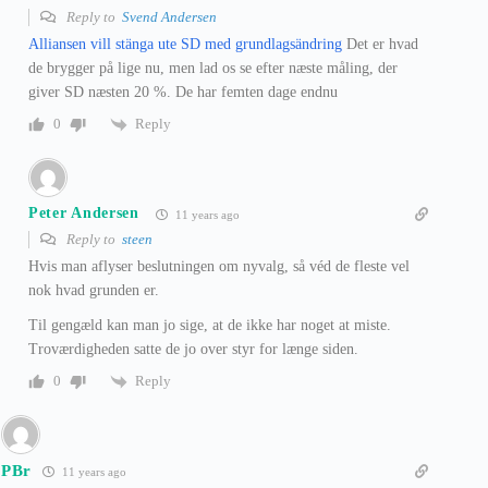
Reply to
Svend Andersen
Alliansen vill stänga ute SD med grundlagsändring
Det er hvad
de brygger på lige nu, men lad os se efter næste måling, der
giver SD næsten 20 %. De har femten dage endnu
Reply
0
Peter Andersen
11 years ago
Reply to
steen
Hvis man aflyser beslutningen om nyvalg, så véd de fleste vel
nok hvad grunden er.
Til gengæld kan man jo sige, at de ikke har noget at miste.
Troværdigheden satte de jo over styr for længe siden.
Reply
0
PBr
11 years ago