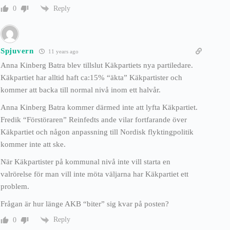
Reply
0
Spjuvern
11 years ago
Anna Kinberg Batra blev tillslut Käkpartiets nya partiledare.
Käkpartiet har alltid haft ca:15% “äkta” Käkpartister och
kommer att backa till normal nivå inom ett halvår.
Anna Kinberg Batra kommer därmed inte att lyfta Käkpartiet.
Fredik “Förstöraren” Reinfedts ande vilar fortfarande över
Käkpartiet och någon anpassning till Nordisk flyktingpolitik
kommer inte att ske.
När Käkpartister på kommunal nivå inte vill starta en
valrörelse för man vill inte möta väljarna har Käkpartiet ett
problem.
Frågan är hur länge AKB “biter” sig kvar på posten?
Reply
0