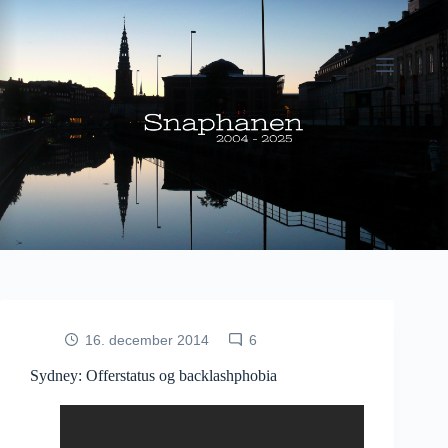
Fortsæt
til
indhold
16. december 2014
6
Sydney: Offerstatus og backlashphobia