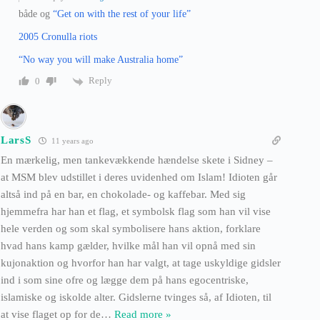
både og
“Get on with the rest of your life”
2005 Cronulla riots
“No way you will make Australia home”
Reply
0
LarsS
11 years ago
En mærkelig, men tankevækkende hændelse skete i Sidney –
at MSM blev udstillet i deres uvidenhed om Islam! Idioten går
altså ind på en bar, en chokolade- og kaffebar. Med sig
hjemmefra har han et flag, et symbolsk flag som han vil vise
hele verden og som skal symbolisere hans aktion, forklare
hvad hans kamp gælder, hvilke mål han vil opnå med sin
kujonaktion og hvorfor han har valgt, at tage uskyldige gidsler
ind i som sine ofre og lægge dem på hans egocentriske,
islamiske og iskolde alter. Gidslerne tvinges så, af Idioten, til
at vise flaget op for de
…
Read more »