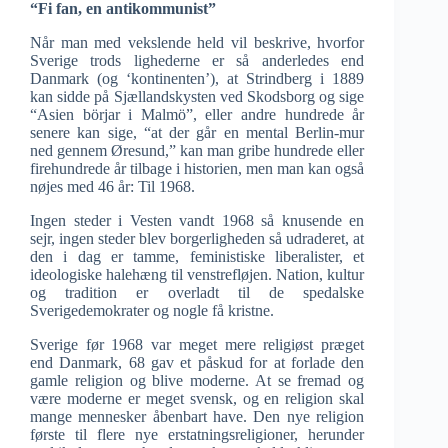
“Fi fan, en antikommunist”
Når man med vekslende held vil beskrive, hvorfor
Sverige trods lighederne er så anderledes end
Danmark (og ‘kontinenten’), at Strindberg i 1889
kan sidde på Sjællandskysten ved Skodsborg og sige
“Asien börjar i Malmö”, eller andre hundrede år
senere kan sige, “at der går en mental Berlin-mur
ned gennem Øresund,” kan man gribe hundrede eller
firehundrede år tilbage i historien, men man kan også
nøjes med 46 år: Til 1968.
Ingen steder i Vesten vandt 1968 så knusende en
sejr, ingen steder blev borgerligheden så udraderet, at
den i dag er tamme, feministiske liberalister, et
ideologiske halehæng til venstrefløjen. Nation, kultur
og tradition er overladt til de spedalske
Sverigedemokrater og nogle få kristne.
Sverige før 1968 var meget mere religiøst præget
end Danmark, 68 gav et påskud for at forlade den
gamle religion og blive moderne. At se fremad og
være moderne er meget svensk, og en religion skal
mange mennesker åbenbart have. Den nye religion
første til flere nye erstatningsreligioner, herunder