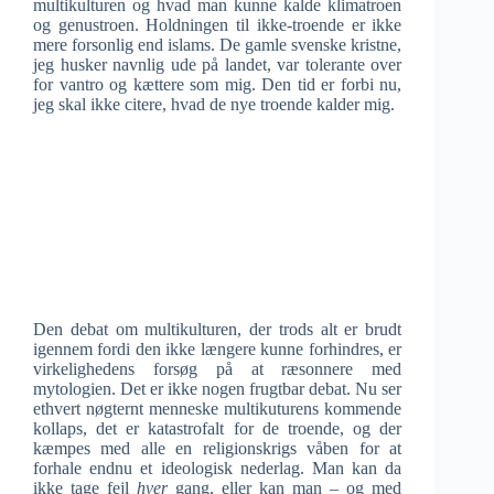
multikulturen og hvad man kunne kalde klimatroen
og genustroen. Holdningen til ikke-troende er ikke
mere forsonlig end islams. De gamle svenske kristne,
jeg husker navnlig ude på landet, var tolerante over
for vantro og kættere som mig. Den tid er forbi nu,
jeg skal ikke citere, hvad de nye troende kalder mig.
Den debat om multikulturen, der trods alt er brudt
igennem fordi den ikke længere kunne forhindres, er
virkelighedens forsøg på at ræsonnere med
mytologien. Det er ikke nogen frugtbar debat. Nu ser
ethvert nøgternt menneske multikuturens kommende
kollaps, det er katastrofalt for de troende, og der
kæmpes med alle en religionskrigs våben for at
forhale endnu et ideologisk nederlag. Man kan da
ikke tage fejl
hver
gang, eller kan man – og med