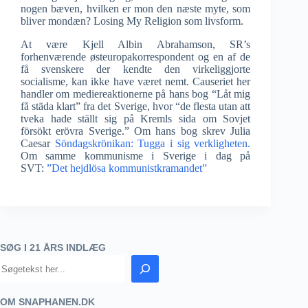
nogen bæven, hvilken er mon den næste myte, som
bliver mondæn? Losing My Religion som livsform.
At være Kjell Albin Abrahamson, SR’s
forhenværende østeuropakorrespondent og en af de
få svenskere der kendte den virkeliggjorte
socialisme, kan ikke have været nemt. Causeriet her
handler om mediereaktionerne på hans bog “Låt mig
få städa klart” fra det Sverige, hvor “de flesta utan att
tveka hade ställt sig på Kremls sida om Sovjet
försökt erövra Sverige.” Om hans bog skrev Julia
Caesar
Söndagskrönikan: Tugga i sig verkligheten.
Om samme kommunisme i Sverige i dag på
SVT:
”Det hejdlösa kommunistkramandet”
SØG I 21 ÅRS INDLÆG
OM SNAPHANEN.DK