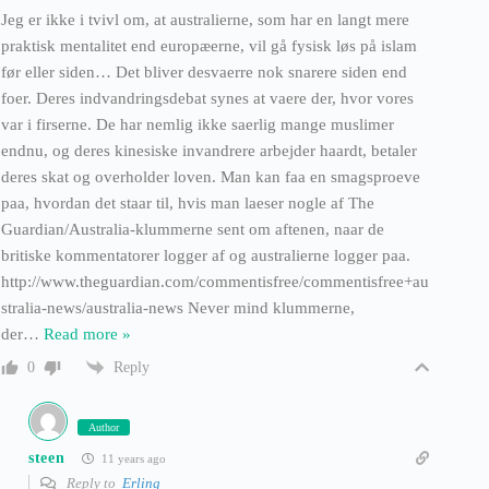
Jeg er ikke i tvivl om, at australierne, som har en langt mere
praktisk mentalitet end europæerne, vil gå fysisk løs på islam
før eller siden… Det bliver desvaerre nok snarere siden end
foer. Deres indvandringsdebat synes at vaere der, hvor vores
var i firserne. De har nemlig ikke saerlig mange muslimer
endnu, og deres kinesiske invandrere arbejder haardt, betaler
deres skat og overholder loven. Man kan faa en smagsproeve
paa, hvordan det staar til, hvis man laeser nogle af The
Guardian/Australia-klummerne sent om aftenen, naar de
britiske kommentatorer logger af og australierne logger paa.
http://www.theguardian.com/commentisfree/commentisfree+au
stralia-news/australia-news Never mind klummerne,
der
…
Read more »
Reply
0
Author
steen
11 years ago
Reply to
Erling