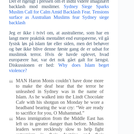
Der er rigeligt i pressen om et indtil videre imaginært
backlash mod muslimer.
Sydney Siege Sparks
Muslim Call for Calm Amid Backlash Fear
.
Tensions
surface as Australian Muslims fear Sydney siege
backlash
Jeg er ikke i tvivl om, at australierne, som har en
langt mere praktisk mentalitet end europæerne, vil gå
fysisk løs på islam før eller siden, men det behøver
og bør ikke blive denne første gang de er udsat for
muslimsk terror. Hvis de havde oplevet, hvad
europæere har, var det nok gået galt for længst.
Diskussionen er hed:
Why does Islam beget
violence?
MAN Haron Monis couldn’t have done more
to make the deaf hear that the terror he
unleashed in Sydney was in the name of
Islam. As he walked into the Lindt Chocolate
Cafe with his shotgun on Monday he wore a
headband bearing the war cry: “We are ready
to sacrifice for you, O Muhammad.”
Mass immigration from the Middle East has
left us in greater danger than before. Muslim
leaders were recklessly slow to help fight