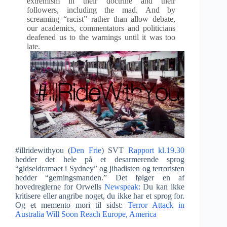
extremism in their doctrine and their
followers, including the mad. And by
screaming “racist” rather than allow debate,
our academics, commentators and politicians
deafened us to the warnings until it was too
late.
#illridewithyou (
Den Frie
) SVT
Rapport kl.19.30
hedder det hele på et desarmerende sprog
“gidseldramaet i Sydney” og jihadisten og terroristen
hedder “gerningsmanden.” Det følger en af
hovedreglerne for Orwells
Newspeak:
Du kan ikke
kritisere eller angribe noget, du ikke har et sprog for.
Og et memento mori til sidst:
Terror Attack in
Australia Will Soon Reach Europe, America