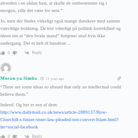
alverden i en sådan hast, at skulle de ombestemme sig i
morgen, ville det være for sent.”
Jo, men der findes virkeligt også mange danskere med samme
vanvittige holdning. De tror vitterligt på politisk korrekthed og
ideen om at “den hvide mand” fortjener straf hvis ikke
undergang. Det er helt til hundene…
Reply
0
Moran ya Simba
11 years ago
“There are some ideas so absurd that only an intellectual could
believe them.”
Indeed. Og her er een af dem:
http://www.dailymail.co.uk/news/article-2889137/How-
Churchill-s-future-sister-law-pleaded-not-convert-Islam.html?
ito=social-facebook
Reply
0