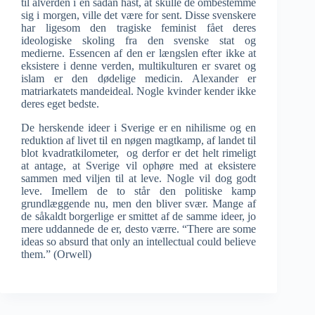
til alverden i en sådan hast, at skulle de ombestemme
sig i morgen, ville det være for sent. Disse svenskere
har ligesom den tragiske feminist fået deres
ideologiske skoling fra den svenske stat og
medierne. Essencen af den er længslen efter ikke at
eksistere i denne verden, multikulturen er svaret og
islam er den dødelige medicin. Alexander er
matriarkatets mandeideal. Nogle kvinder kender ikke
deres eget bedste.
De herskende ideer i Sverige er en nihilisme og en
reduktion af livet til en nøgen magtkamp, af landet til
blot kvadratkilometer, og derfor er det helt rimeligt
at antage, at Sverige vil ophøre med at eksistere
sammen med viljen til at leve. Nogle vil dog godt
leve. Imellem de to står den politiske kamp
grundlæggende nu, men den bliver svær. Mange af
de såkaldt borgerlige er smittet af de samme ideer, jo
mere uddannede de er, desto værre. “There are some
ideas so absurd that only an intellectual could believe
them.” (Orwell)