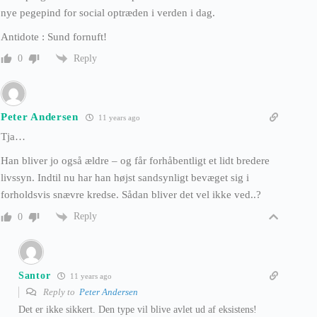
nye pegepind for social optræden i verden i dag.
Antidote : Sund fornuft!
Reply
0
Peter Andersen
11 years ago
Tja…
Han bliver jo også ældre – og får forhåbentligt et lidt bredere
livssyn. Indtil nu har han højst sandsynligt bevæget sig i
forholdsvis snævre kredse. Sådan bliver det vel ikke ved..?
Reply
0
Santor
11 years ago
Reply to
Peter Andersen
Det er ikke sikkert. Den type vil blive avlet ud af eksistens!