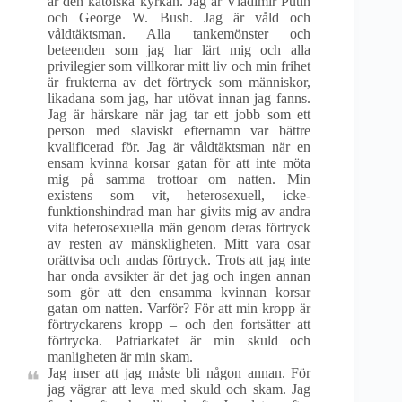
är den katolska kyrkan. Jag är Vladimir Putin
och George W. Bush. Jag är våld och
våldtäktsman. Alla tankemönster och
beteenden som jag har lärt mig och alla
privilegier som villkorar mitt liv och min frihet
är frukterna av det förtryck som människor,
likadana som jag, har utövat innan jag fanns.
Jag är härskare när jag tar ett jobb som ett
person med slaviskt efternamn var bättre
kvalificerad för. Jag är våldtäktsman när en
ensam kvinna korsar gatan för att inte möta
mig på samma trottoar om natten. Min
existens som vit, heterosexuell, icke-
funktionshindrad man har givits mig av andra
vita heterosexuella män genom deras förtryck
av resten av mänskligheten. Mitt vara osar
orättvisa och andas förtryck. Trots att jag inte
har onda avsikter är det jag och ingen annan
som gör att den ensamma kvinnan korsar
gatan om natten. Varför? För att min kropp är
förtryckarens kropp – och den fortsätter att
förtrycka. Patriarkatet är min skuld och
manligheten är min skam.
Jag inser att jag måste bli någon annan. För
jag vägrar att leva med skuld och skam. Jag