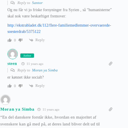
Reply to
Santor
Og nu får vi jo friske forsyninger fra Syrien , så “humanisterne”
skal nok være beskæftiget fremover:
http://ekstrabladet.dk/112/flere-familiemedlemmer-overvaerede-
soesterdrab/5375122
Reply
0
Author
steen
11 years ago
Reply to
Moran ya Simba
er kønnet ikke socialt?
Reply
0
Moran ya Simba
11 years ago
“En del danskere forstår ikke, hvordan en majoritet af
svenskere kan gå med på, at deres land bliver delt ud til