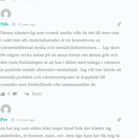
Nils
11 years ago
Denna vänstervåg som svensk media ville ha det till men som
i valet inte alls materialiserades är en konsekvens av
vänsterinfiltrerad media och mentalvårdsreformen… Jag skrev
för någon vecka sedan på ett annat forum om denna gök och
den enda förklaringen är att han i likhet med många i vänstern
är psykiskt instabi alternativt mentalsjuk. Jag vill inte hävda att
mentala problem och vänstersympatier är kopplade till
varandra men förbluffande ofta sammanstrålar de.
Reply
0
Per
11 years ago
nu har jeg som sådan ikke noget imod folk der klæder sig
anderledes, er homoer, trans, osv, men lige ham her fik mig til