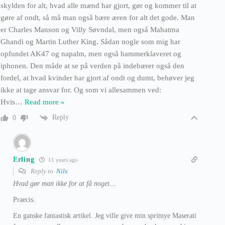
skylden for alt, hvad alle mænd har gjort, gør og kommer til at
gøre af ondt, så må man også bære æren for alt det gode. Man
er Charles Manson og Villy Søvndal, men også Mahatma
Ghandi og Martin Luther King. Sådan nogle som mig har
opfundet AK47 og napalm, men også hammerklaveret og
iphonen. Den måde at se på verden på indebærer også den
fordel, at hvad kvinder har gjort af ondt og dumt, behøver jeg
ikke at tage ansvar for. Og som vi allesammen ved:
Hvis
…
Read more »
Reply
0
Erling
11 years ago
Reply to
Nils
Hvad gør man ikke for at få noget…
Praecis.
En ganske fantastisk artikel. Jeg ville give min spritnye Maserati