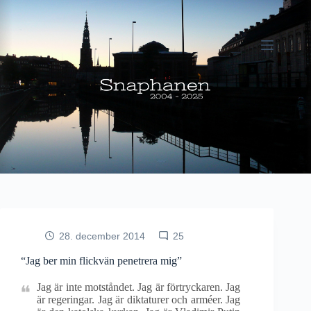
Fortsæt
til
indhold
28. december 2014
25
“Jag ber min flickvän penetrera mig”
Jag är inte motståndet. Jag är förtryckaren. Jag
är regeringar. Jag är diktaturer och arméer. Jag