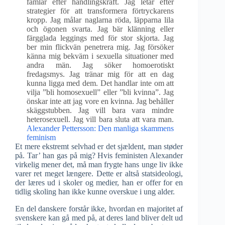
famlar efter handlingskraft. Jag letar efter
strategier för att transformera förtryckarens
kropp. Jag målar naglarna röda, läpparna lila
och ögonen svarta. Jag bär klänning eller
färgglada leggings med för stor skjorta. Jag
ber min flickvän penetrera mig. Jag försöker
känna mig bekväm i sexuella situationer med
andra män. Jag söker homoerotiskt
fredagsmys. Jag tränar mig för att en dag
kunna ligga med dem. Det handlar inte om att
vilja ”bli homosexuell” eller ”bli kvinna”. Jag
önskar inte att jag vore en kvinna. Jag behåller
skäggstubben. Jag vill bara vara mindre
heterosexuell. Jag vill bara sluta att vara man.
Alexander Pettersson: Den manliga skammens
feminism
Et mere ekstremt selvhad er det sjældent, man støder
på. Tar’ han gas på mig? Hvis feministen Alexander
virkelig mener det, må man frygte hans unge liv ikke
varer ret meget længere. Dette er altså statsideologi,
der læres ud i skoler og medier, han er offer for en
tidlig skoling han ikke kunne overskue i ung alder.
En del danskere forstår ikke, hvordan en majoritet af
svenskere kan gå med på, at deres land bliver delt ud