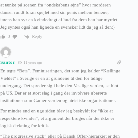
at tænke på scenen fra “ondskabens øjne” hvor morderen
danser rundt foran spejlet med sin penis mellem benene,
imens han syr en kvindedragt af hud fra dem han har myrdet.
Jeg syntes også han lignede en svensker lidt da jeg så den:)
Reply
0
Santor
11 years ago
En ægte “Beta”. Feminiseringen, det som jeg kalder “Kællinge
Vældet” i Sverige er en af grundene til den for tidlige
undergang. Det spreder sig i hele den Vestlige verden, se blot
på US. Der er et stort slag i gang der involvere uberørte
institutioner som Gamer-verden og ateistiske organisationer.
For mindre end en uge siden blev jeg beskyldt for “ikke at
respektere kvinder”, et argument der bruges når der ikke er
logisk dækning for kritik.
“The progressive stack” eller på Dansk Offer-hierarkiet er den