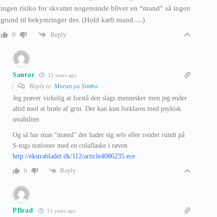
ingen risiko for skvattet nogensinde bliver en “mand” så ingen
grund til bekymringer der. (Hold kæft mand….)
Reply
0
Santor
11 years ago
Reply to
Moran ya Simba
Jeg prøver virkelig at forstå den slags mennesker men jeg ender
altid med at brøle af grin. Der kan kun forklares med psykisk
ustabilitet.
Og så har man “mænd” der hader sig selv eller render rundt på
S-togs stationer med en colaflaske i røven.
http://ekstrabladet.dk/112/article4086235.ece
Reply
0
PBrad
11 years ago