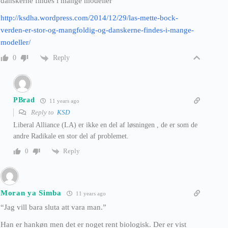
danskerne findes i mange modeller
http://ksdha.wordpress.com/2014/12/29/las-mette-bock-
verden-er-stor-og-mangfoldig-og-danskerne-findes-i-mange-
modeller/
Reply
0
PBrad
11 years ago
Reply to
KSD
Liberal Alliance (LA) er ikke en del af løsningen , de er som de
andre Radikale en stor del af problemet.
Reply
0
Moran ya Simba
11 years ago
“Jag vill bara sluta att vara man.”
Han er hankøn men det er noget rent biologisk. Der er vist