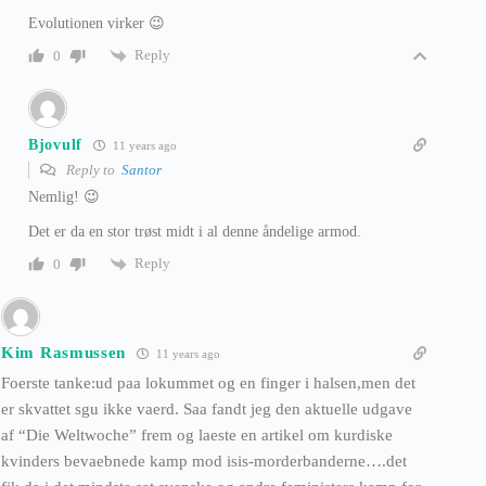
Evolutionen virker 😉
Reply
0
Bjovulf
11 years ago
Reply to
Santor
Nemlig! 😉
Det er da en stor trøst midt i al denne åndelige armod.
Reply
0
Kim Rasmussen
11 years ago
Foerste tanke:ud paa lokummet og en finger i halsen,men det
er skvattet sgu ikke vaerd. Saa fandt jeg den aktuelle udgave
af “Die Weltwoche” frem og laeste en artikel om kurdiske
kvinders bevaebnede kamp mod isis-morderbanderne….det