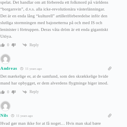
spelat. Det handlar om att förbereda ett folkmord på världens
“borgarsvin”, d.v.s. alla icke-revolutionära västerlänningar.
Det är en enda lång “kulturell” artilleriförberedelse inför den
slutliga stormningen med bajonetterna på och med IS och
leninister i förtruppen. Deras våta dröm är ett enda gigantiskt
Utöya.
Reply
0
Andreas
11 years ago
Det mærkelige er, at de samfund, som den skrækkelige hvide
mand har opbygget, er dem alverdens flygtninge higer imod.
Reply
0
Nils
11 years ago
Hvad gør man ikke for at få noget… Hvis man skal bære