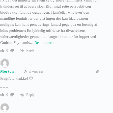
fik da i det mindste sat svenske og andre feministers kamp for
kvinders ret til at baere sloer i(for mig) rette perspektiv,og
blodtrykket faldt da ogsaa igen. Ham(eller whatever)den
mandlige feminist er der vist ingen der kan hjaelpe,men
muligvis kan hens penetrerings-fantasi pege paa en loesnig af
höns problemer: En lykkelig udfrielse fra tilvaerelsens
vidervaerdigheder gennem en langtrukken tur for lopper ved
Gudrun Shymands
…
Read more »
Reply
0
Morten - - -
11 years ago
Pragtfuld krukke! 🙂
– – –
Reply
0