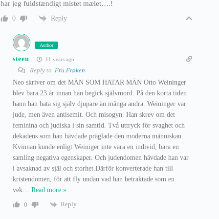
har jeg fuldstændigt mistet mælet….!
Reply
0
Author
steen
11 years ago
Reply to
Fru.Frøken
Neo skriver om det MÄN SOM HATAR MÄN Otto Weininger
blev bara 23 år innan han begick självmord. På den korta tiden
hann han hata sig själv djupare än många andra. Weininger var
jude, men även antisemit. Och misogyn. Han skrev om det
feminina och judiska i sin samtid. Två uttryck för svaghet och
dekadens som han hävdade präglade den moderna människan.
Kvinnan kunde enligt Weiniger inte vara en individ, bara en
samling negativa egenskaper. Och judendomen hävdade han var
i avsaknad av själ och storhet.Därför konverterade han till
kristendomen, för att fly undan vad han betraktade som en
vek
…
Read more »
Reply
0