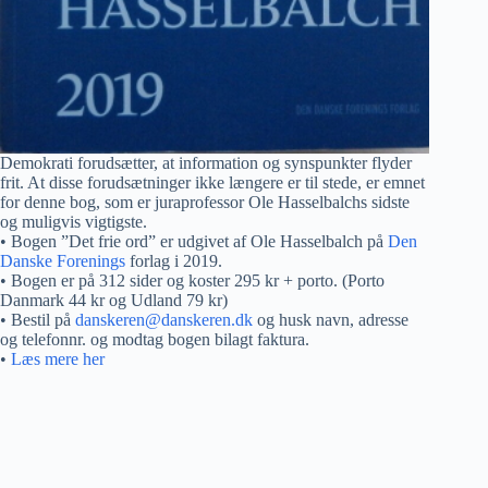
Demokrati forudsætter, at information og synspunkter flyder
frit. At disse forudsætninger ikke længere er til stede, er emnet
for denne bog, som er juraprofessor Ole Hasselbalchs sidste
og muligvis vigtigste.
• Bogen ”Det frie ord” er udgivet af Ole Hasselbalch på
Den
Danske Forenings
forlag i 2019.
• Bogen er på 312 sider og koster 295 kr + porto. (Porto
Danmark 44 kr og Udland 79 kr)
• Bestil på
danskeren@danskeren.dk
og husk navn, adresse
og telefonnr. og modtag bogen bilagt faktura.
•
Læs mere her