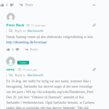
Reply
0
Peter Buch
11 years ago
Reply to
Machiavelli
Dansk Saming venter på den elektoniske vælgereklæing er klar.
http://dksamling.dk/hvornaar/
Reply
0
Author
steen
11 years ago
Reply to
Machiavelli
En 24 årig, der indtil for nylig var neo nazist, kommer ikke i
betragtning. Sørlander har skrevet noget af det mere forsinlige
om det parti i WA ttp://da.wikipedia.org/wiki/Danskernes_Parti
Den 26. juli blev “Odelsret til Danmark” anmeldt af Kai
Sørlander i Weekendavisen. Også Sørlander betoner, at Carlsens
tanker ikke er nazistiske idet han skriver følgende: ”Det står