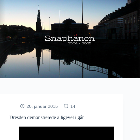
Fortsæt
til
indhold
20. januar 2015
14
Dresden demonstrerede alligevel i går