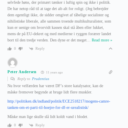
selvfede høns, der primært tænker i luftig spin og ikke i politik.
De har netop råd til at tage det alt-alt for roligt. (Jeg bebrejder
dem egentligt ikke, de sidder omgivet af tåbelige socialister og
nihilistiske liberale, alle sammen troende multikulturalister, som
kun er uenige om hvorvidt kassen skal stå åben eller lukket,
mens de på EU-dekret og med medierne i ryggen forærer landet
bort til den tredje verden. Den dyne er det meget
…
Read more »
Reply
0
Peter Andersen
11 years ago
Reply to
Prudentius
Nu hvor velfærden har været DF’s store katalysator, kan de
måske fremover begynde at bruge lidt flere muskler.
http://politiken.dk/indland/politik/ECE2518217/mogens-camre-
tanken-om-et-parti-til-hoejre-for-df-er-urealistisk/
Måske man lige skulle slå lidt koldt vand i blodet.
Reply
0