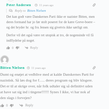
Peter Andersen
11 years ago
Reply to
Bitten Nielsen
Det kan godt være Danskernes Parti ikke er nazister Bitten, men
deres formand har jo før stolt poseret for de kære Greve-boere –
og det bryder hr. og fru Jensen sig givetvis ikke særligt om.
Derfor vil det også være ret utopisk at tro, de nogensinde vil få
indflydelse på noget.
Reply
0
Bitten Nielsen
11 years ago
Dumt og enøjet at vedblive med at kalde Danskernes Parti for
nazistisk. Så læs dog for f….. deres program og bliv klogere.
Det er til at skrige over, når folk udtaler sig så definitivt uden
at have sat sig ind i tingene!!!!!! Synes I ikke, vi har nok af
den slags i forvejen?
Reply
0