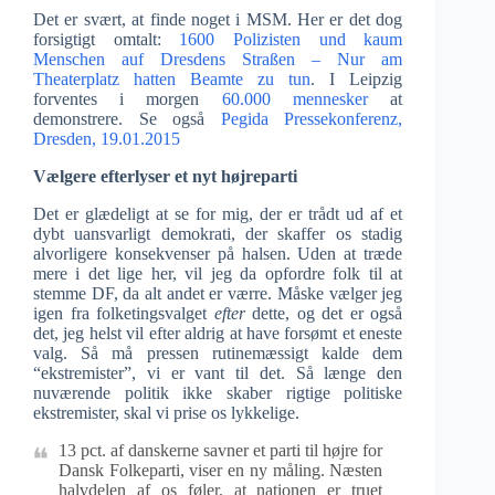
Det er svært, at finde noget i MSM. Her er det dog
forsigtigt omtalt:
1600 Polizisten und kaum
Menschen auf Dresdens Straßen – Nur am
Theaterplatz hatten Beamte zu tun
. I Leipzig
forventes i morgen
60.000 mennesker
at
demonstrere. Se også
Pegida Pressekonferenz,
Dresden, 19.01.2015
Vælgere efterlyser et nyt højreparti
Det er glædeligt at se for mig, der er trådt ud af et
dybt uansvarligt demokrati, der skaffer os stadig
alvorligere konsekvenser på halsen. Uden at træde
mere i det lige her, vil jeg da opfordre folk til at
stemme DF, da alt andet er værre. Måske vælger jeg
igen fra folketingsvalget
efter
dette, og det er også
det, jeg helst vil efter aldrig at have forsømt et eneste
valg. Så må pressen rutinemæssigt kalde dem
“ekstremister”, vi er vant til det. Så længe den
nuværende politik ikke skaber rigtige politiske
ekstremister, skal vi prise os lykkelige.
13 pct. af danskerne savner et parti til højre for
Dansk Folkeparti, viser en ny måling. Næsten
halvdelen af os føler, at nationen er truet