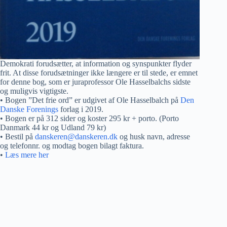
Demokrati forudsætter, at information og synspunkter flyder
frit. At disse forudsætninger ikke længere er til stede, er emnet
for denne bog, som er juraprofessor Ole Hasselbalchs sidste
og muligvis vigtigste.
• Bogen ”Det frie ord” er udgivet af Ole Hasselbalch på
Den
Danske Forenings
forlag i 2019.
• Bogen er på 312 sider og koster 295 kr + porto. (Porto
Danmark 44 kr og Udland 79 kr)
• Bestil på
danskeren@danskeren.dk
og husk navn, adresse
og telefonnr. og modtag bogen bilagt faktura.
•
Læs mere her