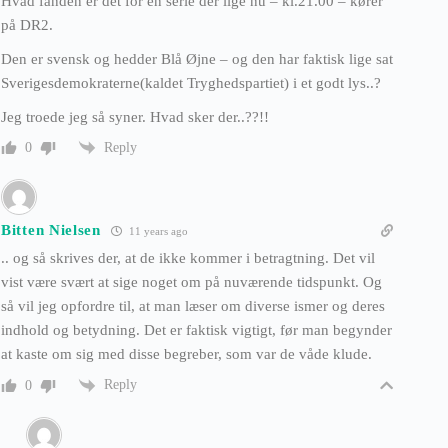
Hvad fanden er det for en serie der lige nu – kl.21.00 – kører
på DR2.
Den er svensk og hedder Blå Øjne – og den har faktisk lige sat
Sverigesdemokraterne(kaldet Tryghedspartiet) i et godt lys..?
Jeg troede jeg så syner. Hvad sker der..??!!
Reply
0
Bitten Nielsen
11 years ago
.. og så skrives der, at de ikke kommer i betragtning. Det vil
vist være svært at sige noget om på nuværende tidspunkt. Og
så vil jeg opfordre til, at man læser om diverse ismer og deres
indhold og betydning. Det er faktisk vigtigt, før man begynder
at kaste om sig med disse begreber, som var de våde klude.
Reply
0