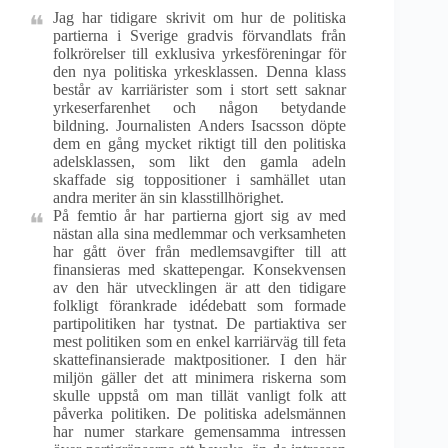
Jag har tidigare skrivit om hur de politiska
partierna i Sverige gradvis förvandlats från
folkrörelser till exklusiva yrkesföreningar för
den nya politiska yrkesklassen. Denna klass
består av karriärister som i stort sett saknar
yrkeserfarenhet och någon betydande
bildning. Journalisten Anders Isacsson döpte
dem en gång mycket riktigt till den politiska
adelsklassen, som likt den gamla adeln
skaffade sig toppositioner i samhället utan
andra meriter än sin klasstillhörighet.
På femtio år har partierna gjort sig av med
nästan alla sina medlemmar och verksamheten
har gått över från medlemsavgifter till att
finansieras med skattepengar. Konsekvensen
av den här utvecklingen är att den tidigare
folkligt förankrade idédebatt som formade
partipolitiken har tystnat. De partiaktiva ser
mest politiken som en enkel karriärväg till feta
skattefinansierade maktpositioner. I den här
miljön gäller det att minimera riskerna som
skulle uppstå om man tillät vanligt folk att
påverka politiken. De politiska adelsmännen
har numer starkare gemensamma intressen