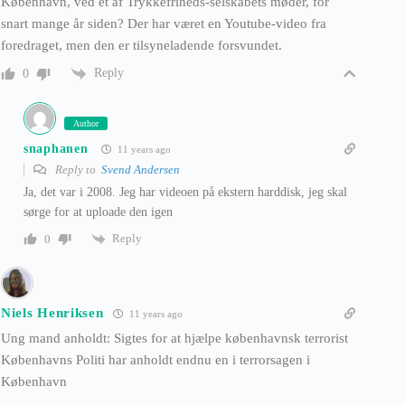
København, ved et af Trykkefriheds-selskabets møder, for
snart mange år siden? Der har været en Youtube-video fra
foredraget, men den er tilsyneladende forsvundet.
Reply
0
Author
snaphanen
11 years ago
Reply to
Svend Andersen
Ja, det var i 2008. Jeg har videoen på ekstern harddisk, jeg skal
sørge for at uploade den igen
Reply
0
Niels Henriksen
11 years ago
Ung mand anholdt: Sigtes for at hjælpe københavnsk terrorist
Københavns Politi har anholdt endnu en i terrorsagen i
København