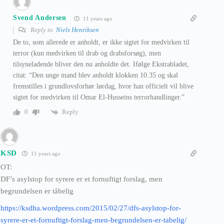
Svend Andersen
11 years ago
Reply to
Niels Henriksen
De to, som allerede er anholdt, er ikke sigtet for medvirken til
terror (kun medvirken til drab og drabsforsøg), men
tilsyneladende bliver den nu anholdte det. Ifølge Ekstrabladet,
citat: “Den unge mand blev anholdt klokken 10.35 og skal
fremstilles i grundlovsforhør lørdag, hvor han officielt vil blive
sigtet for medvirken til Omar El-Husseins terrorhandlinger.”
Reply
0
KSD
11 years ago
OT:
DF’s asylstop for syrere er et fornuftigt forslag, men
begrundelsen er tåbelig
https://ksdha.wordpress.com/2015/02/27/dfs-asylstop-for-
syrere-er-et-fornuftigt-forslag-men-begrundelsen-er-tabelig/