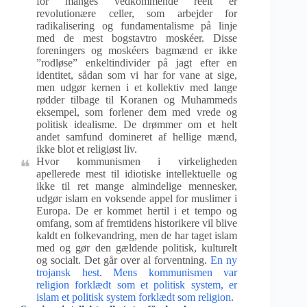
for manges vedkommende reelt er
revolutionære celler, som arbejder for
radikalisering og fundamentalisme på linje
med de mest bogstavtro moskéer. Disse
foreningers og moskéers bagmænd er ikke
”rodløse” enkeltindivider på jagt efter en
identitet, sådan som vi har for vane at sige,
men udgør kernen i et kollektiv med lange
rødder tilbage til Koranen og Muhammeds
eksempel, som forlener dem med vrede og
politisk idealisme. De drømmer om et helt
andet samfund domineret af hellige mænd,
ikke blot et religiøst liv.
Hvor kommunismen i virkeligheden
apellerede mest til idiotiske intellektuelle og
ikke til ret mange almindelige mennesker,
udgør islam en voksende appel for muslimer i
Europa. De er kommet hertil i et tempo og
omfang, som af fremtidens historikere vil blive
kaldt en folkevandring, men de har taget islam
med og gør den gældende politisk, kulturelt
og socialt. Det går over al forventning.
En ny
trojansk hest. Mens kommunismen var
religion forklædt som et politisk system, er
islam et politisk system forklædt som religion
.