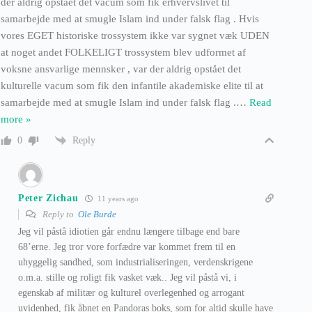
der aldrig opstået det vacum som fik erhvervslivet til
samarbejde med at smugle Islam ind under falsk flag . Hvis
vores EGET historiske trossystem ikke var sygnet væk UDEN
at noget andet FOLKELIGT trossystem blev udformet af
voksne ansvarlige mennsker , var der aldrig opstået det
kulturelle vacum som fik den infantile akademiske elite til at
samarbejde med at smugle Islam ind under falsk flag .
…
Read
more »
Reply
0
Peter Zichau
11 years ago
Reply to
Ole Burde
Jeg vil påstå idiotien går endnu længere tilbage end bare
68’erne. Jeg tror vore forfædre var kommet frem til en
uhyggelig sandhed, som industrialiseringen, verdenskrigene
o.m.a. stille og roligt fik vasket væk.. Jeg vil påstå vi, i
egenskab af militær og kulturel overlegenhed og arrogant
uvidenhed, fik åbnet en Pandoras boks, som for altid skulle have