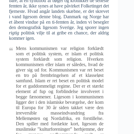
bare, at en syndflod af bøger og kronikker de seneste
femten år, ikke synes at have påvirket Folketinget det
fjerneste. Hvad angår landets skæbne, er det skrevet
i vand ligesom denne blog. Danmark og Norge har
et åbent vindue på en ti-femten år, inden vi besegler
den demografisk ligesom Sverige. Jeg sporer ingen
rigtig
politisk vilje til at gribe en chance, der aldrig
kommer igen.
Mens kommunismen var religion forklædt
som et politisk system, er islam et politisk
system forklædt som religion. Hverken
kommunismen eller islam er således, hvad de
giver sig ud for. Kommunismen var ret beset
en tro på frembringelsen af et klasseløst
samfund. Islam er ret beset en politisk model
for et guddommeligt regime. Der er et stærkt
element af fup og forblindelse involveret i
begge fænomener. Ligesom i kommunismen
ligger der i den islamiske bevægelse, der kom
til Europa for 30 år siden takket være den
irreversible masseindvandring fra
Mellemøsten og Nordafrika, en forstillelse.
Den spiller med fordækte kort, ligesom de
muslimske ”kulturforeninger” herhjemme, der