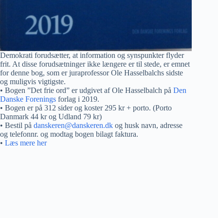
Demokrati forudsætter, at information og synspunkter flyder
frit. At disse forudsætninger ikke længere er til stede, er emnet
for denne bog, som er juraprofessor Ole Hasselbalchs sidste
og muligvis vigtigste.
• Bogen ”Det frie ord” er udgivet af Ole Hasselbalch på
Den
Danske Forenings
forlag i 2019.
• Bogen er på 312 sider og koster 295 kr + porto. (Porto
Danmark 44 kr og Udland 79 kr)
• Bestil på
danskeren@danskeren.dk
og husk navn, adresse
og telefonnr. og modtag bogen bilagt faktura.
•
Læs mere her