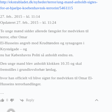
http://ekstrabladet.dk/nyheder/terror/ung-mand-anholdt-sigtes-
for-at-hjaelpe-koebenhavnsk-terrorist/5461115
27. feb.. 2015 – kl. 11:14
Opdateret 27. feb.. 2015 – kl. 11:24
To unge mænd sidder allerede fængslet for medvirken til
terror, efter Omar
El-Husseins angreb mod Krudttønden og synagogen i
Krystalgade – og
nu har Københavns Politi så anholdt endnu en.
Den unge mand blev anholdt klokken 10.35 og skal
fremstilles i grundlovsforhør lørdag,
hvor han officielt vil blive sigtet for medvirken til Omar El-
Husseins terrorhandlinger.
…
Reply
0