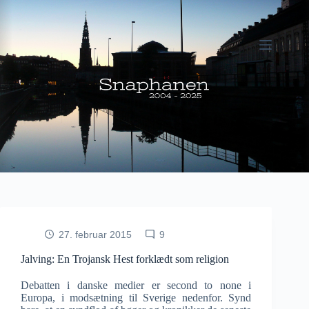
Fortsæt
til
indhold
27. februar 2015
9
Jalving: En Trojansk Hest forklædt som religion
Debatten i danske medier er second to none i
Europa, i modsætning til Sverige nedenfor. Synd