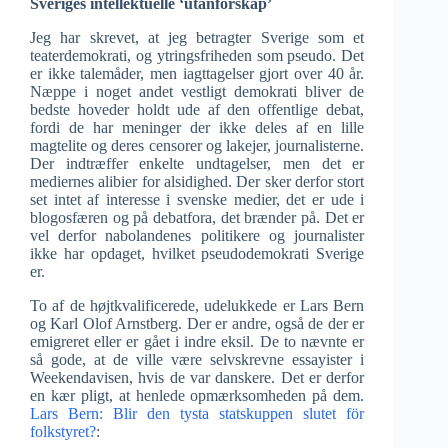
Sveriges intellektuelle ‘utanförskap’
Jeg har skrevet, at jeg betragter Sverige som et
teaterdemokrati, og ytringsfriheden som pseudo. Det
er ikke talemåder, men iagttagelser gjort over 40 år.
Næppe i noget andet vestligt demokrati bliver de
bedste hoveder holdt ude af den offentlige debat,
fordi de har meninger der ikke deles af en lille
magtelite og deres censorer og lakejer, journalisterne.
Der indtræffer enkelte undtagelser, men det er
mediernes alibier for alsidighed. Der sker derfor stort
set intet af interesse i svenske medier, det er ude i
blogosfæren og på debatfora, det brænder på. Det er
vel derfor nabolandenes politikere og journalister
ikke har opdaget, hvilket pseudodemokrati Sverige
er.
To af de højtkvalificerede, udelukkede er Lars Bern
og Karl Olof Arnstberg. Der er andre, også de der er
emigreret eller er gået i indre eksil. De to nævnte er
så gode, at de ville være selvskrevne essayister i
Weekendavisen, hvis de var danskere. Det er derfor
en kær pligt, at henlede opmærksomheden på dem.
Lars Bern: Blir den tysta statskuppen slutet för
folkstyret?
: