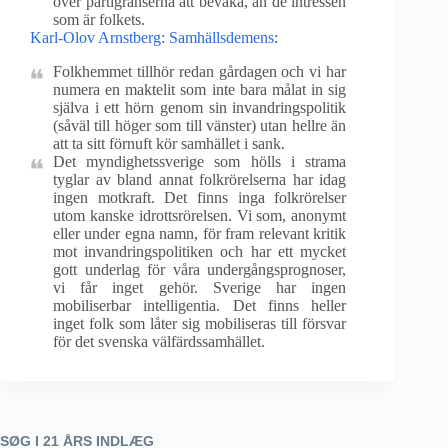
över partigränserna att bevaka, än de intressen
som är folkets.
Karl-Olov Arnstberg: Samhällsdemens
:
Folkhemmet tillhör redan gårdagen och vi har
numera en maktelit som inte bara målat in sig
själva i ett hörn genom sin invandringspolitik
(såväl till höger som till vänster) utan hellre än
att ta sitt förnuft kör samhället i sank.
Det myndighetssverige som hölls i strama
tyglar av bland annat folkrörelserna har idag
ingen motkraft. Det finns inga folkrörelser
utom kanske idrottsrörelsen. Vi som, anonymt
eller under egna namn, för fram relevant kritik
mot invandringspolitiken och har ett mycket
gott underlag för våra undergångsprognoser,
vi får inget gehör. Sverige har ingen
mobiliserbar intelligentia. Det finns heller
inget folk som låter sig mobiliseras till försvar
för det svenska välfärdssamhället.
SØG I 21 ÅRS INDLÆG