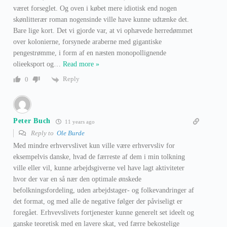
været forseglet. Og oven i købet mere idiotisk end nogen
skønlitterær roman nogensinde ville have kunne udtænke det.
Bare lige kort. Det vi gjorde var, at vi ophævede herredømmet
over kolonierne, forsynede araberne med gigantiske
pengestrømme, i form af en næsten monopollignende
olieeksport og
…
Read more »
Reply
0
Peter Buch
11 years ago
Reply to
Ole Burde
Med mindre erhvervslivet kun ville være erhvervsliv for
eksempelvis danske, hvad de færreste af dem i min tolkning
ville eller vil, kunne arbejdsgiverne vel have lagt aktiviteter
hvor der var en så nær den optimale ønskede
befolkningsfordeling, uden arbejdstager- og folkevandringer af
det format, og med alle de negative følger der påviseligt er
foregået. Erhvevslivets fortjenester kunne generelt set ideelt og
ganske teoretisk med en lavere skat, ved færre bekostelige