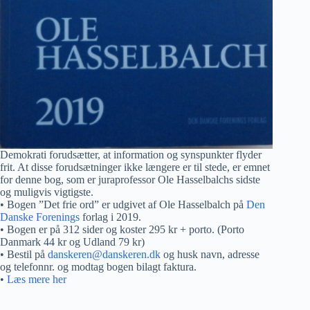
Demokrati forudsætter, at information og synspunkter flyder
frit. At disse forudsætninger ikke længere er til stede, er emnet
for denne bog, som er juraprofessor Ole Hasselbalchs sidste
og muligvis vigtigste.
• Bogen ”Det frie ord” er udgivet af Ole Hasselbalch på
Den
Danske Forenings
forlag i 2019.
• Bogen er på 312 sider og koster 295 kr + porto. (Porto
Danmark 44 kr og Udland 79 kr)
• Bestil på
danskeren@danskeren.dk
og husk navn, adresse
og telefonnr. og modtag bogen bilagt faktura.
•
Læs mere her