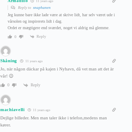
Armadillo
11 years ago
Reply to
snaphanen
Jeg kunne bare ikke lade være at skrive lidt, har selv været ude i
vårsolen og inspirerets lidt i dag.
Ordet er mægtigere end sværdet, noget vi aldrig må glemme.
Reply
0
Skåning
11 years ago
Jo, när någon däckar på kajen i Nyhavn, då vet man att det är
vår! 😉
Reply
0
machiavelli
11 years ago
Dejlige billeder. Men man taler ikke i telefon,medens man
kører.