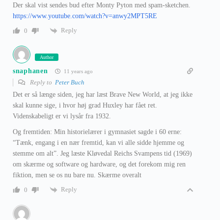
Der skal vist sendes bud efter Monty Pyton med spam-sketchen.
https://www.youtube.com/watch?v=anwy2MPT5RE
Reply
0
Author
snaphanen
11 years ago
Reply to
Peter Buch
Det er så længe siden, jeg har læst Brave New World, at jeg ikke
skal kunne sige, i hvor høj grad Huxley har fået ret.
Videnskabeligt er vi lysår fra 1932.
Og fremtiden: Min historielærer i gymnasiet sagde i 60 erne:
“Tænk, engang i en nær fremtid, kan vi alle sidde hjemme og
stemme om alt”. Jeg læste Kløvedal Reichs Svampens tid (1969)
om skærme og software og hardware, og det forekom mig ren
fiktion, men se os nu bare nu. Skærme overalt
Reply
0