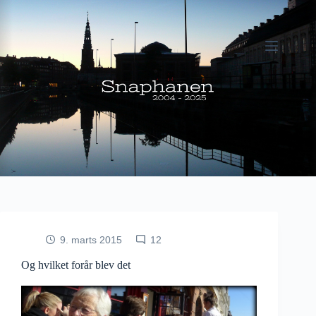
Fortsæt
til
indhold
9. marts 2015
12
Og hvilket forår blev det