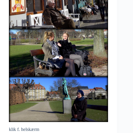
klik f. helskærm