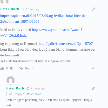
Peter Buch
11 years ago
http://snaphanen.dk/2015/03/09/og-hvilket-forar-blev-det-
2/#comment-1897431065
Med to links, et med
https://www.youtube.com/watch?
v=V4C6xkjMqdg
og et getting to Denmark
http://gallerisvinestien.dk/?p=15707
kom ikke på og blev der, jeg så dem blandt kommentarerne og
de forsvandt.
Teknisk forekommer det nye et ringere system.
Reply
0
Peter Buch
11 years ago
Reply to
Peter Buch
Den tidligere postering blev: Detected as spam, oplyser Disqus
selv.