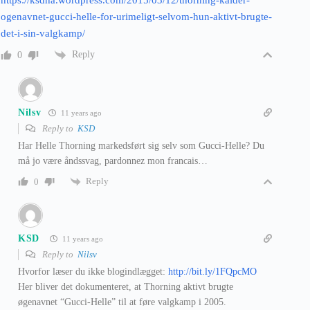
https://ksdha.wordpress.com/2015/03/12/thorning-kalder-
ogenavnet-gucci-helle-for-urimeligt-selvom-hun-aktivt-brugte-
det-i-sin-valgkamp/
Reply
0
Nilsv
11 years ago
Reply to
KSD
Har Helle Thorning markedsført sig selv som Gucci-Helle? Du
må jo være åndssvag, pardonnez mon francais…
Reply
0
KSD
11 years ago
Reply to
Nilsv
Hvorfor læser du ikke blogindlægget:
http://bit.ly/1FQpcMO
Her bliver det dokumenteret, at Thorning aktivt brugte
øgenavnet “Gucci-Helle” til at føre valgkamp i 2005.