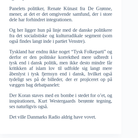
Panelets politiker, Renate Künast fra De Grønne,
mener, at det er det omgivende samfund, der i store
dele har forhindret integrationen.
Og her ligger hun på linje med de danske politikere
fra det socialistiske og kulturradikale segment (som
også findes langt inde i partiet Venstre).
Tyskland har endnu ikke noget “Tysk Folkeparti” og
derfor er den politiske korrekthed mere udbredt i
tysk end i dansk politik, men ikke desto mindre får
kritikken af islam lov til udfolde sig langt mere
åbenlyst i tysk fjernsyn end i dansk, hvilket også
tydeligt ses på de billeder, der er projiceret op på
væggen bag debatpanelet:
Der Koran staves med en bombe i stedet for o’et, og
inspirationen, Kurt Westergaards berømte tegning,
ses naturligvis også.
Det ville Danmarks Radio aldrig have vovet.