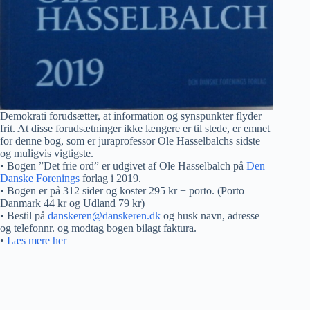
Demokrati forudsætter, at information og synspunkter flyder
frit. At disse forudsætninger ikke længere er til stede, er emnet
for denne bog, som er juraprofessor Ole Hasselbalchs sidste
og muligvis vigtigste.
• Bogen ”Det frie ord” er udgivet af Ole Hasselbalch på
Den
Danske Forenings
forlag i 2019.
• Bogen er på 312 sider og koster 295 kr + porto. (Porto
Danmark 44 kr og Udland 79 kr)
• Bestil på
danskeren@danskeren.dk
og husk navn, adresse
og telefonnr. og modtag bogen bilagt faktura.
•
Læs mere her