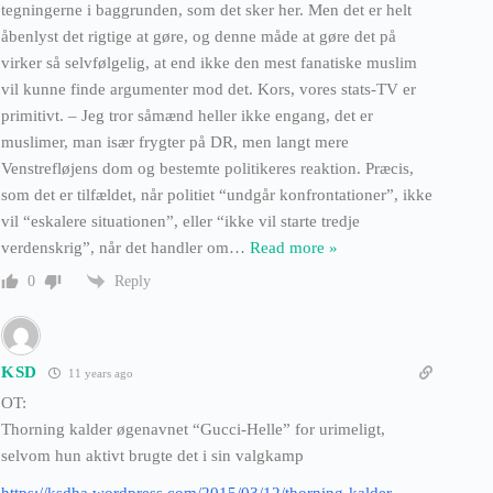
tegningerne i baggrunden, som det sker her. Men det er helt
åbenlyst det rigtige at gøre, og denne måde at gøre det på
virker så selvfølgelig, at end ikke den mest fanatiske muslim
vil kunne finde argumenter mod det. Kors, vores stats-TV er
primitivt. – Jeg tror såmænd heller ikke engang, det er
muslimer, man især frygter på DR, men langt mere
Venstrefløjens dom og bestemte politikeres reaktion. Præcis,
som det er tilfældet, når politiet “undgår konfrontationer”, ikke
vil “eskalere situationen”, eller “ikke vil starte tredje
verdenskrig”, når det handler om
…
Read more »
Reply
0
KSD
11 years ago
OT:
Thorning kalder øgenavnet “Gucci-Helle” for urimeligt,
selvom hun aktivt brugte det i sin valgkamp