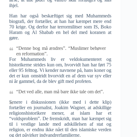
ihjel.
Han har også beskæftiget sig med Muhammeds
biografi, der fortæller, at han har kæmpet mere end
70 krige. Og derfor har terrormilitser som IS, Boko
Haram og Al Shabab en hel del med koranen at
gøre.
“Denne bog må ændres”. “Muslimer behøver
en reformation”.
For Muhammeds liv er veldokumenteret og
historikerne strides kun om, hvorvidt han har ført 75
eller 95 felttog. Vi kender navnene på, hans koner og
det er kun omstridt hvorvidt en af dem var syv eller
ni år gammel, da de blev gift med profeten.
“Det ved alle, man må bare ikke tale om det”.
Senere i diskussionen (ikke med i dette klip)
fortæller en journalist, Joakim Wagner, at adskillige
religionshistorikere mener, at islam har et
“voldsproblem”. De fremskridt, man har kæmpet sig
til i vestlige lande med adskillelsen af stat og
religion, er endnu ikke nået til den islamiske verden
og det påvirker indvandrerfamilierne.