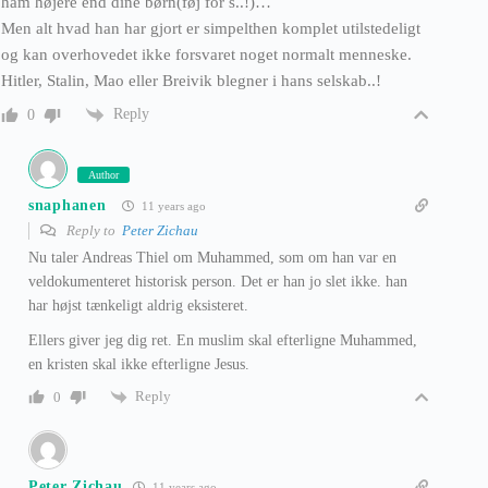
ham højere end dine børn(føj for s..!)…
Men alt hvad han har gjort er simpelthen komplet utilstedeligt
og kan overhovedet ikke forsvaret noget normalt menneske.
Hitler, Stalin, Mao eller Breivik blegner i hans selskab..!
Reply
0
Author
snaphanen
11 years ago
Reply to
Peter Zichau
Nu taler Andreas Thiel om Muhammed, som om han var en
veldokumenteret historisk person. Det er han jo slet ikke. han
har højst tænkeligt aldrig eksisteret.
Ellers giver jeg dig ret. En muslim skal efterligne Muhammed,
en kristen skal ikke efterligne Jesus.
Reply
0
Peter Zichau
11 years ago