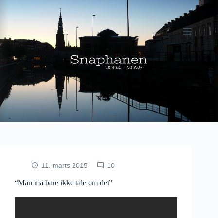
Fortsæt
til
indhold
11. marts 2015
10
“Man må bare ikke tale om det”