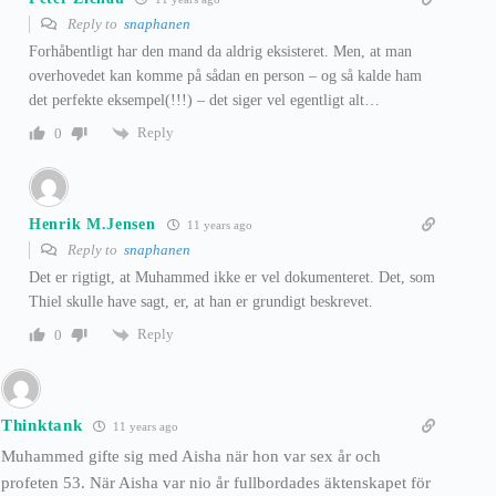
Reply to
snaphanen
Forhåbentligt har den mand da aldrig eksisteret. Men, at man
overhovedet kan komme på sådan en person – og så kalde ham
det perfekte eksempel(!!!) – det siger vel egentligt alt…
Reply
0
Henrik M.Jensen
11 years ago
Reply to
snaphanen
Det er rigtigt, at Muhammed ikke er vel dokumenteret. Det, som
Thiel skulle have sagt, er, at han er grundigt beskrevet.
Reply
0
Thinktank
11 years ago
Muhammed gifte sig med Aisha när hon var sex år och
profeten 53. När Aisha var nio år fullbordades äktenskapet för