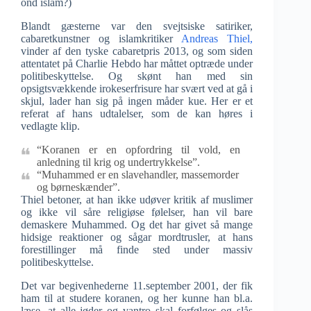
ond islam?)
Blandt gæsterne var den svejtsiske satiriker,
cabaretkunstner og islamkritiker
Andreas Thiel,
vinder af den tyske cabaretpris 2013, og som siden
attentatet på Charlie Hebdo har måttet optræde under
politibeskyttelse. Og skønt han med sin
opsigtsvækkende irokeserfrisure har svært ved at gå i
skjul, lader han sig på ingen måder kue. Her er et
referat af hans udtalelser, som de kan høres i
vedlagte klip.
“Koranen er en opfordring til vold, en
anledning til krig og undertrykkelse”.
“Muhammed er en slavehandler, massemorder
og børneskænder”.
Thiel betoner, at han ikke udøver kritik af muslimer
og ikke vil såre religiøse følelser, han vil bare
demaskere Muhammed. Og det har givet så mange
hidsige reaktioner og sågar mordtrusler, at hans
forestillinger må finde sted under massiv
politibeskyttelse.
Det var begivenhederne 11.september 2001, der fik
ham til at studere koranen, og her kunne han bl.a.
læse, at alle jøder og vantro skal forfølges og slås